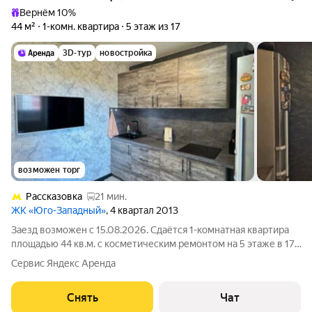
Вернём 10%
44 м²
1-комн. квартира
5 этаж из 17
3D-тур
новостройка
возможен торг
Рассказовка
21 мин.
ЖК «Юго-Западный»
, 4 квартал 2013
Заезд возможен с 15.08.2026. Сдаётся 1-комнатная квартира
площадью 44 кв.м. с косметическим ремонтом на 5 этаже в 17-
этажном доме на срок от 11 месяцев. Из техники есть:
Сервис Яндекс Аренда
Телевизор Духовой шкаф Стиральная машина Холодильник
Бойлер Микроволновка
Снять
Чат