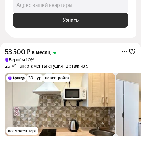
Адрес вашей квартиры
Узнать
53 500
₽
в месяц
Вернём 10%
26 м²
апартаменты-студия
2 этаж из 9
3D-тур
новостройка
возможен торг