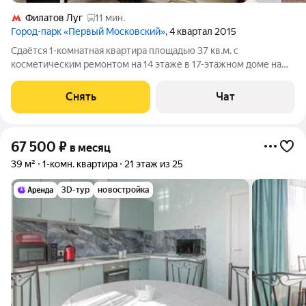
Филатов Луг
11 мин.
Город-парк «Первый Московский»
, 4 квартал 2015
Сдаётся 1-комнатная квартира площадью 37 кв.м. с
косметическим ремонтом на 14 этаже в 17-этажном доме на
срок от 11 месяцев. Из техники есть: Духовой шкаф Стиральная
машина Холодильник Кондиционер Пылесос Дом - панельный,
Снять
Чат
окна выходят на улицу.
67 500
₽
в месяц
39 м²
1-комн. квартира
21 этаж из 25
3D-тур
новостройка