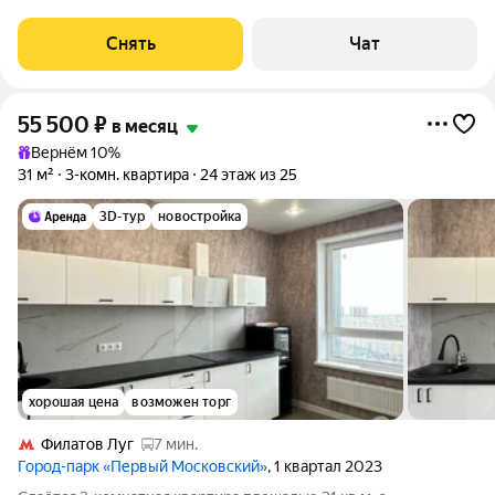
Стиральная машина Холодильник Посудомоечная машина
Кондиционер Микроволновка Пылесос
Снять
Чат
55 500
₽
в месяц
Вернём 10%
31 м²
3-комн. квартира
24 этаж из 25
3D-тур
новостройка
хорошая цена
возможен торг
Филатов Луг
7 мин.
Город-парк «Первый Московский»
, 1 квартал 2023