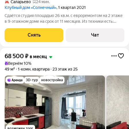
Саларьево
24 мин.
Клубный дом «Солнечный»
, 1 квартал 2021
Сдаётся студия площадью 26 кв.м. с евроремонтом на 2 этаже
в 9-этажном доме на срок от 11 месяцев. Из техники есть:
Телевизор Стиральная машина Холодильник Микроволновка
Дом - монолитный, окна выходят во двор. Есть консьерж. В
Снять
Чат
подъезде 2 лифта -
68 500
₽
в месяц
Вернём 10%
49 м²
1-комн. квартира
23 этаж из 25
3D-тур
новостройка
возможен торг