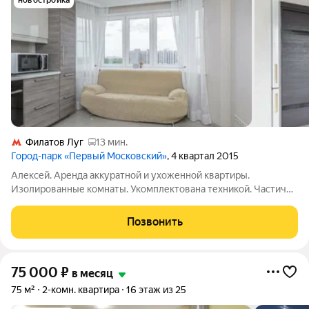
новостройка
Филатов Луг
13 мин.
Город-парк «Первый Московский»
, 4 квартал 2015
Алексей. Аренда аккуратной и ухоженной квартиры.
Изолированные комнаты. Укомплектована техникой. Частично
мебелирована, смотрите фото. Сдается только на длительный
срок. Строго без животных. Предпочтение семейной паре. У
Позвонить
собственника могут быть
75 000
₽
в месяц
75 м²
2-комн. квартира
16 этаж из 25