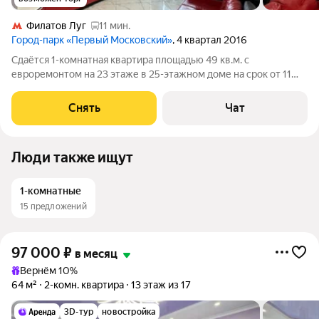
Филатов Луг
11 мин.
Город-парк «Первый Московский»
, 4 квартал 2016
Сдаётся 1-комнатная квартира площадью 49 кв.м. с
евроремонтом на 23 этаже в 25-этажном доме на срок от 11
месяцев. Из техники есть: Телевизор Духовой шкаф
Стиральная машина Холодильник Посудомоечная машина
Снять
Чат
Кондиционер Микроволновка Дом -
Люди также ищут
1-комнатные
15 предложений
97 000
₽
в месяц
Вернём 10%
64 м²
2-комн. квартира
13 этаж из 17
3D-тур
новостройка