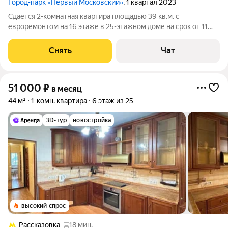
Город-парк «Первый Московский»
, 1 квартал 2023
Сдаётся 2-комнатная квартира площадью 39 кв.м. с
евроремонтом на 16 этаже в 25-этажном доме на срок от 11
месяцев. Из техники есть: Стиральная машина Кондиционер
Дом - монолитный, окна выходят на улицу. В подъезде 3 лифта
Снять
Чат
- 1 грузовой и 2
51 000
₽
в месяц
44 м²
1-комн. квартира
6 этаж из 25
3D-тур
новостройка
высокий спрос
Рассказовка
18 мин.