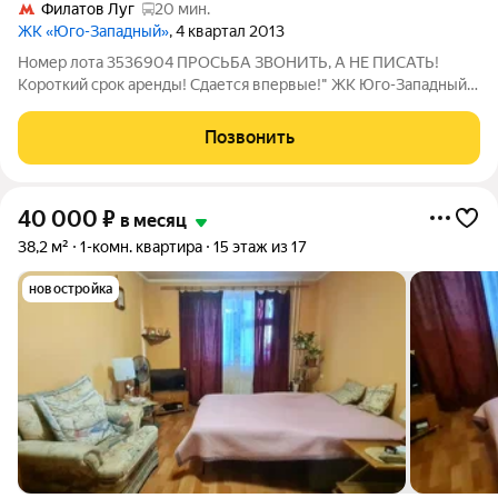
Филатов Луг
20 мин.
ЖК «Юго-Западный»
, 4 квартал 2013
Номер лота 3536904 ПРОСЬБА ЗВОНИТЬ, А НЕ ПИСАТЬ!
Короткий срок аренды! Сдается впервые!" ЖК Юго-Западный",
Микрорайон 3-й, дом 4 отличный вариант однокомнатной
квартиры с удобной планировкой! Светлая просторная
Позвонить
однокомнатная квартира в отличном
40 000
₽
в месяц
38,2 м²
1-комн. квартира
15 этаж из 17
новостройка