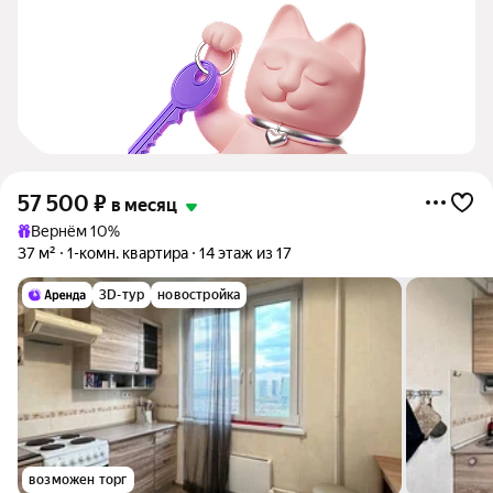
57 500
₽
в месяц
Вернём 10%
37 м²
1-комн. квартира
14 этаж из 17
3D-тур
новостройка
возможен торг