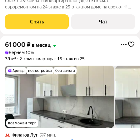
Сдаётся 3-комнатная квартира площадью 31 кв.м. с
евроремонтом на 24 этаже в 25-этажном доме на срок от 11
месяцев. Из техники есть: Кондиционер Дом - монолитный.
Коммунальные услуги по счетчикам оплачиваются
Снять
Чат
дополнительно.
61 000
₽
в месяц
Вернём 10%
39 м²
2-комн. квартира
16 этаж из 25
новостройка
без залога
возможен торг
Филатов Луг
7 мин.