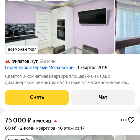
возможен торг
Филатов Луг
9 мин.
Город-парк «Первый Московский»
, 1 квартал 2015
Сдаётся 2-комнатная квартира площадью 64 кв.м. с
дизайнерским ремонтом на 13 этаже в 17-этажном доме на
срок от 11 месяцев. Из техники есть: Телевизор Духовой шкаф
Стиральная машина Холодильник Посудомоечная машина
Снять
Чат
Кондиционер Бойлер
75 000
₽
в месяц
60 м²
2-комн. квартира
16 этаж из 17