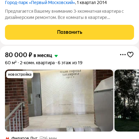
Город-парк «Первый Московский»
, 1 квартал 2014
Предлагается Вашему вниманию 3-хкомнатная квартира с
дизайнерским ремонтом. Все комнаты в квартире
изолированные (13/13/16). Есть кладовая комната. Санузел
раздельный. Дружелюбные, тихие соседи. Квартира сдается с
Позвонить
полным комплектом мебели и техники.
80 000
₽
в месяц
60 м²
2-комн. квартира
6 этаж из 19
новостройка
Филатов Луг
16 мин.