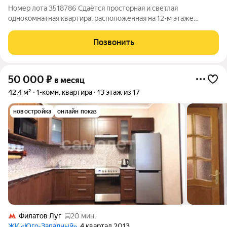
Номер лота 3518786 Сдаётся просторная и светлая
однокомнатная квартира, расположенная на 12-м этаже
современного 17-ти этажного панельного дома. В квартире
имеется всё необходимое для мгновенного заселения и
Позвонить
проживания без дополнительных затрат. В
50 000
₽
в месяц
42,4 м²
1-комн. квартира
13 этаж из 17
новостройка
онлайн показ
Филатов Луг
20 мин.
ЖК «Юго-Западный»
, 4 квартал 2013