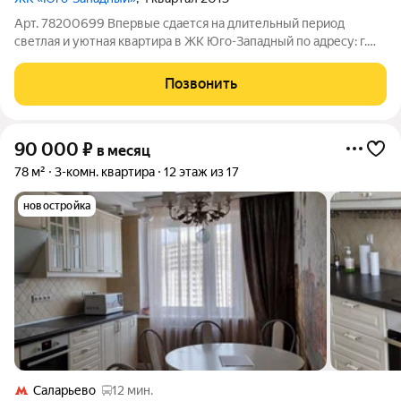
Арт. 78200699 Впервые сдается на длительный период
светлая и уютная квартира в ЖК Юго-Западный по адресу: г.
Московский, микрорайон 3, д.4, этаж 13/17. О КВАРТИРЕ:
Квартира полностью меблирована и оснащена бытовой
Позвонить
техникой, есть всё необходимое для
90 000
₽
в месяц
78 м²
3-комн. квартира
12 этаж из 17
новостройка
Саларьево
12 мин.