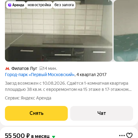
новостройка
без залога
Филатов Луг
14 мин.
Город-парк «Первый Московский»
, 4 квартал 2017
Заезд возможен с 10.08.2026. Сдаётся 1-комнатная квартира
площадью 38 кв.м. с евроремонтом на 15 этаже в 17-этажном
доме на срок от 11 месяцев. Из техники есть: Духовой шкаф
Сервис Яндекс Аренда
Стиральная машина Холодильник Дом - панельный.
Коммунальные услуги по
Снять
Чат
55 500
₽
в месяц