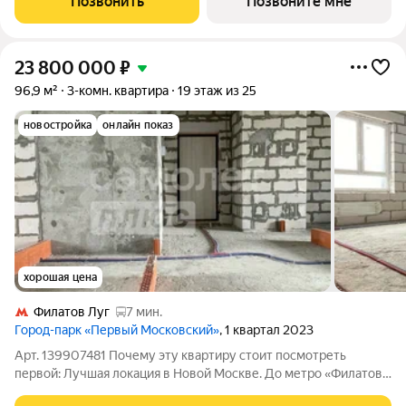
Позвонить
Позвоните мне
23 800 000
₽
96,9 м²
3-комн. квартира
19 этаж из 25
новостройка
онлайн показ
хорошая цена
Филатов Луг
7 мин.
Город-парк «Первый Московский»
, 1 квартал 2023
Арт. 139907481 Почему эту квартиру стоит посмотреть
первой: Лучшая локация в Новой Москве. До метро «Филатов
Луг» 2 км, на машине 5 минут по новой прямой дороге. Выезд