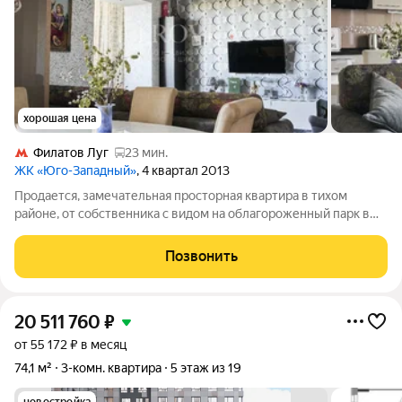
хорошая цена
Филатов Луг
23 мин.
ЖК «Юго-Западный»
, 4 квартал 2013
Продается, замечательная просторная квартира в тихом
районе, от собственника с видом на облагороженный парк в
пешей доступности. Квартира полностью меблирована,
оборудована всей необходимой техникой, прекрасный ремонт
Позвонить
исполненный из качественных
20 511 760
₽
от 55 172 ₽ в месяц
74,1 м²
3-комн. квартира
5 этаж из 19