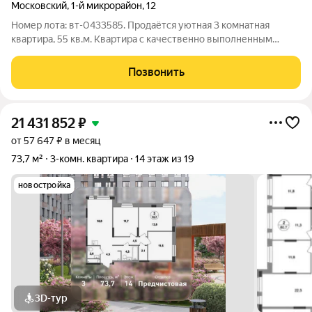
Московский
,
1-й микрорайон
,
12
Номер лота: вт-0433585. Продаётся уютная 3 комнатная
квартира, 55 кв.м. Квартира с качественно выполненным
ремонтом. Состоит из смежно-изолированных комнат,
компактной кухни, вместительной кладовой и раздельным
Позвонить
сан-узлом. Достаточно места для всей
21 431 852
₽
от 57 647 ₽ в месяц
73,7 м²
3-комн. квартира
14 этаж из 19
новостройка
3D-тур