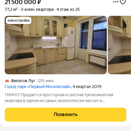
21 500 000
₽
77,2 м²
3-комн. квартира
4 этаж из 25
новостройка
Филатов Луг
15 мин.
Город-парк «Первый Московский»
, 4 квартал 2019
1184107 Продается просторная и светлая трехкомнатная
квартира в одном из самых экологически чистых и
перспективных районов Новой Москвы ЖК «Первый
Московский Город-Парк». Преимущества квартиры:
Позвонить
Планировка: Общая площадь 77,2 кв. м. Все комнаты