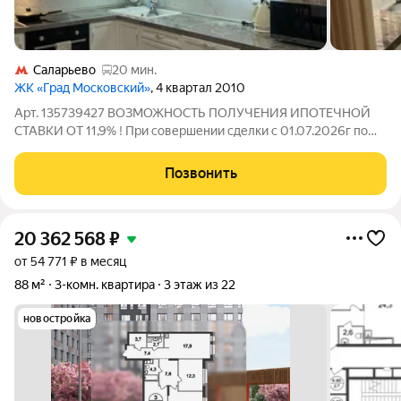
Саларьево
20 мин.
ЖК «Град Московский»
, 4 квартал 2010
Арт. 135739427 ВОЗМОЖНОСТЬ ПОЛУЧЕНИЯ ИПОТЕЧНОЙ
СТАВКИ ОТ 11,9% ! При совершении сделки с 01.07.2026г по
30.08.2026г подарок для наших клиентов - ВАУЧЕР НА
ПОЕЗДКУ В ТУРЦИЮ на 8 дней на двоих (проживание, завтрак
Позвонить
и экскурсии) !!! Прoдaётся просторная
20 362 568
₽
от 54 771 ₽ в месяц
88 м²
3-комн. квартира
3 этаж из 22
новостройка