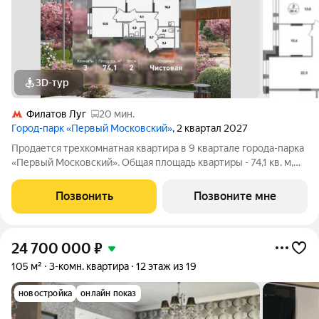
3D-тур
Филатов Луг
20 мин.
Город-парк «Первый Московский»
, 2 квартал 2027
Продается трехкомнатная квартира в 9 квартале города-парка
«Первый Московский». Общая площадь квартиры - 74,1 кв. м,
этаж 2 из 19. Срок сдачи - 2 квартал 2027 года. Тип дома -
монолитный. ТОЛЬКО ДО 31 АВГУСТА выгодные условия на
Позвонить
Позвоните мне
приобретение квартиры
24 700 000
₽
105 м²
3-комн. квартира
12 этаж из 19
новостройка
онлайн показ