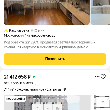
Рассказовка
10 мин.
Московский
,
1-й микрорайон
,
23Г
Код объекта: 2212971. Продается светлая просторная 3-х
комнатная квартира в монолитно кирпичном доме с
современным ремонтом. Высокий этаж, красивый вид из окна.
В квартире выполнен ремонт с использованием качественных
Позвонить
материалов, итальянская кухня,
21 412 658
₽
от 57 595 ₽ в месяц
74,1 м²
3-комн. квартира
2 этаж из 19
новостройка