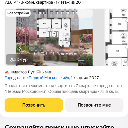
72,6 м²
3-комн. квартира
17 этаж из 20
новостройка
3D-тур
Филатов Луг
16 мин.
Город-парк «Первый Московский»
, 1 квартал 2027
Продается трехкомнатная квартира в 7 квартале города-парка
"Первый Московский". Общая площадь квартиры - 72,6 кв. м,
этаж 17 из 20. Срок сдачи - 1 квартал 2027 года. Тип дома -
монолитный. ТОЛЬКО ДО 31 АВГУСТА выгодные условия на
Позвонить
Позвоните мне
приобретение
Сохраняйте поиск и не упускайте