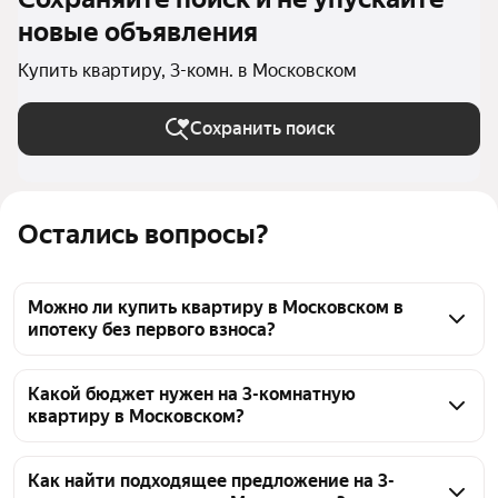
новые объявления
Купить квартиру, 3-комн. в Московском
Сохранить поиск
Остались вопросы?
Можно ли купить квартиру в Московском в
ипотеку без первого взноса?
Да, среди 171 объявление на 3-комнатные квартиры 
в Московском есть варианты, где возможна ипотека 
Какой бюджет нужен на 3-комнатную
квартиру в Московском?
без первого взноса. Актуальные условия по 
конкретному объекту лучше уточнять в карточке 
Стоимость 3-комнатной квартиры в Московском 
объявления — там обычно указана доступность 
варьируется. Чтобы оценить бюджет, посмотрите 
Как найти подходящее предложение на 3-