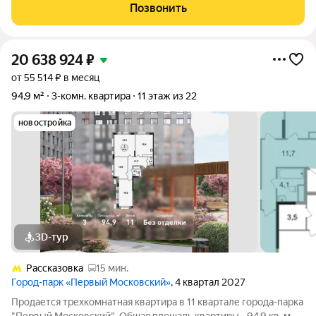
на Киевское шоссе и МКАД (9 км) 1 минута до магистрали. Это
Позвонить
идеальный баланс
20 638 924
₽
от 55 514 ₽ в месяц
94,9 м²
3-комн. квартира
11 этаж из 22
новостройка
3D-тур
Рассказовка
15 мин.
Город-парк «Первый Московский»
, 4 квартал 2027
Продается трехкомнатная квартира в 11 квартале города-парка