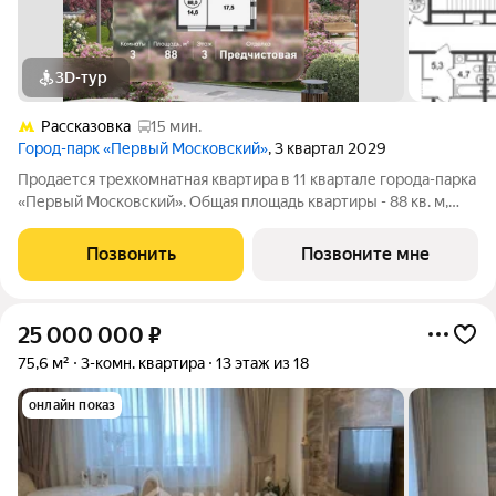
3D-тур
Рассказовка
15 мин.
Город-парк «Первый Московский»
, 3 квартал 2029
Продается трехкомнатная квартира в 11 квартале города-парка
«Первый Московский». Общая площадь квартиры - 88 кв. м,
этаж 3 из 22. Планируемый срок ввода в эксплуатацию - 3
квартал 2029 года. Тип дома - монолитный. ТОЛЬКО ДО 31
Позвонить
Позвоните мне
АВГУСТА выгодные
25 000 000
₽
75,6 м²
3-комн. квартира
13 этаж из 18
онлайн показ