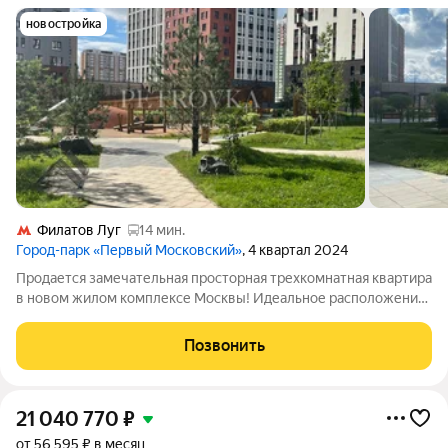
новостройка
Филатов Луг
14 мин.
Город-парк «Первый Московский»
, 4 квартал 2024
Продается замечательная просторная трехкомнатная квартира
в новом жилом комплексе Москвы! Идеальное расположение:
Рядом с домом находится благоустроенный парк, идеальное
место для прогулок и отдыха, обустроенные зоны барбекю,
Позвонить
вело-дорожки, дорожки
21 040 770
₽
от 56 595 ₽ в месяц