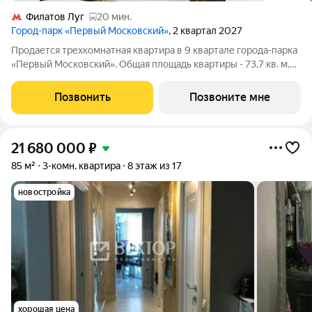
Филатов Луг
20 мин.
Город-парк «Первый Московский»
, 2 квартал 2027
Продается трехкомнатная квартира в 9 квартале города-парка
«Первый Московский». Общая площадь квартиры - 73,7 кв. м,
этаж 14 из 19. Срок сдачи - 2 квартал 2027 года. Тип дома -
монолитный. ТОЛЬКО ДО 31 АВГУСТА выгодные условия на
Позвонить
Позвоните мне
приобретение
21 680 000
₽
85 м²
3-комн. квартира
8 этаж из 17
новостройка
хорошая цена