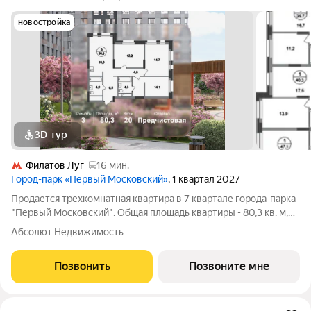
новостройка
3D-тур
Филатов Луг
16 мин.
Город-парк «Первый Московский»
, 1 квартал 2027
Продается трехкомнатная квартира в 7 квартале города-парка
"Первый Московский". Общая площадь квартиры - 80,3 кв. м,
этаж 20 из 20. Срок сдачи - 1 квартал 2027 года. Тип дома -
Абсолют Недвижимость
монолитный. ТОЛЬКО ДО 31 АВГУСТА выгодные условия на
приобретение
Позвонить
Позвоните мне