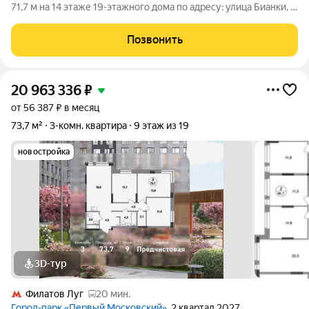
71,7 м на 14 этаже 19-этажного дома по адресу: улица Бианки, 1
. Квартира с качественным ремонтом полностью готова к
комфортному проживанию. Вся мебель и техника остаются
Позвонить
новым собственникам:
20 963 336
₽
от 56 387 ₽ в месяц
73,7 м²
3-комн. квартира
9 этаж из 19
новостройка
3D-тур
Филатов Луг
20 мин.
Город-парк «Первый Московский»
, 2 квартал 2027