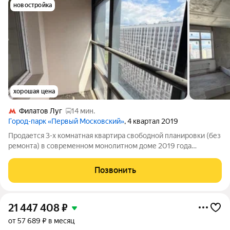
новостройка
хорошая цена
Филатов Луг
14 мин.
Город-парк «Первый Московский»
, 4 квартал 2019
Продается 3-х комнатная квартира свободной планировки (без
ремонта) в современном монолитном доме 2019 года
постройки по адресу: Москва, г. Московский, ул. Москвитина, д.
9, корп. 3 (ЖК Первый Московский Город-Парк). Отсутствие
Позвонить
отделки это главное
21 447 408
₽
от 57 689 ₽ в месяц