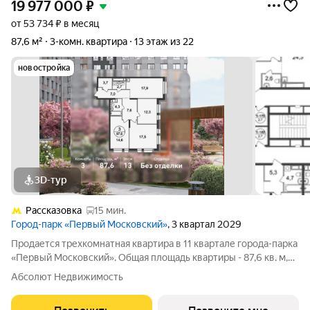
19 977 000
₽
от 53 734 ₽ в месяц
87,6 м²
3-комн. квартира
13 этаж из 22
новостройка
3D-тур
Рассказовка
15 мин.
Город-парк «Первый Московский»
, 3 квартал 2029
Продается трехкомнатная квартира в 11 квартале города-парка
«Первый Московский». Общая площадь квартиры - 87,6 кв. м,
этаж 13 из 22. Планируемый срок ввода в эксплуатацию - 3
Абсолют Недвижимость
квартал 2029 года. Тип дома - монолитный. ТОЛЬКО ДО 31
АВГУСТА выгодные