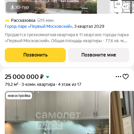
3D-тур
Рассказовка
15 мин.
Город-парк «Первый Московский»
, 3 квартал 2029
Продается трехкомнатная квартира в 11 квартале города-парка
«Первый Московский». Общая площадь квартиры - 77,6 кв. м,
этаж 21 из 22. Планируемый срок ввода в эксплуатацию - 3
квартал 2029 года. Тип дома - монолитный. ТОЛЬКО ДО 31
Позвонить
Позвоните мне
АВГУСТА выгодные
25 000 000
₽
79,2 м²
3-комн. квартира
4 этаж из 17
новостройка