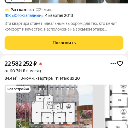
Рассказовка
21 мин.
ЖК «Юго-Западный»
, 4 квартал 2013
Эта квартира станет идеальным выбором для тех, кто ценит
комфорт и качество. Расположена на восьмом этаже
семнадцатиэтажного дома, по адресу: Филимонковский район,
Московский, 3-й микрорайон, 2 Общая площадь составляет 85
Позвонить
м2., из которых 52 метра -
22 582 252
₽
от 60 741 ₽ в месяц
84,4 м²
3-комн. квартира
11 этаж из 20
новостройка