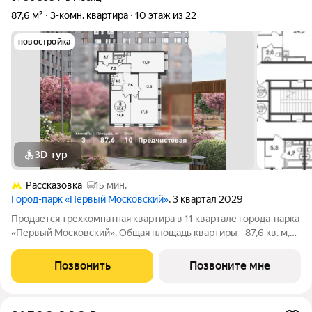
87,6 м²
3-комн. квартира
10 этаж из 22
новостройка
3D-тур
Рассказовка
15 мин.
Город-парк «Первый Московский»
, 3 квартал 2029
Продается трехкомнатная квартира в 11 квартале города-парка
«Первый Московский». Общая площадь квартиры - 87,6 кв. м,
этаж 10 из 22. Планируемый срок ввода в эксплуатацию - 3
квартал 2029 года. Тип дома - монолитный. ТОЛЬКО ДО 31
Позвонить
Позвоните мне
АВГУСТА выгодные