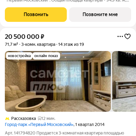
"Первый Московский". Общая площадь квартиры - 94,9 кв. м,
этаж 11 из 22. Планируемый срок ввода в эксплуатацию - 1
квартал 2029 года. Тип дома - монолитный. ТОЛЬКО ДО 31
Позвонить
Позвоните мне
АВГУСТА выгодные
20 500 000
₽
71,7 м²
3-комн. квартира
14 этаж из 19
новостройка
онлайн показ
Рассказовка
12 мин.
Город-парк «Первый Московский»
, 1 квартал 2014
Арт. 141794820 Продается 3-комнатная квартира площадью