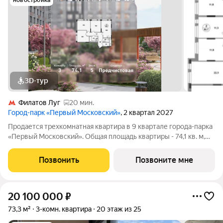
новостройка
3D-тур
Филатов Луг
20 мин.
Город-парк «Первый Московский»
, 2 квартал 2027
Продается трехкомнатная квартира в 9 квартале города-парка
«Первый Московский». Общая площадь квартиры - 74,1 кв. м,
этаж 5 из 19. Срок сдачи - 2 квартал 2027 года. Тип дома -
монолитный. ТОЛЬКО ДО 31 АВГУСТА выгодные условия на
Позвонить
Позвоните мне
приобретение квартиры
20 100 000
₽
73,3 м²
3-комн. квартира
20 этаж из 25