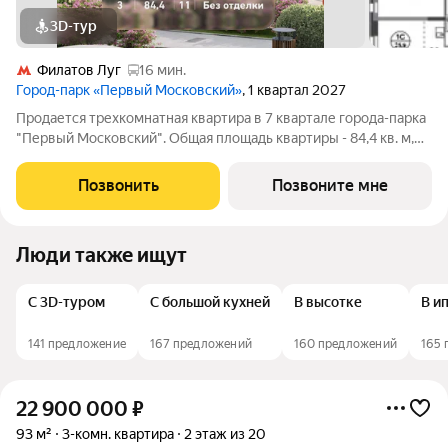
3D-тур
Филатов Луг
16 мин.
Город-парк «Первый Московский»
, 1 квартал 2027
Продается трехкомнатная квартира в 7 квартале города-парка
"Первый Московский". Общая площадь квартиры - 84,4 кв. м,
этаж 11 из 20. Срок сдачи - 1 квартал 2027 года. Тип дома -
монолитный. ТОЛЬКО ДО 31 АВГУСТА выгодные условия на
Позвонить
Позвоните мне
приобретение
Люди также ищут
С 3D-туром
С большой кухней
В высотке
В и
141 предложение
167 предложений
160 предложений
165
22 900 000
₽
93 м²
3-комн. квартира
2 этаж из 20