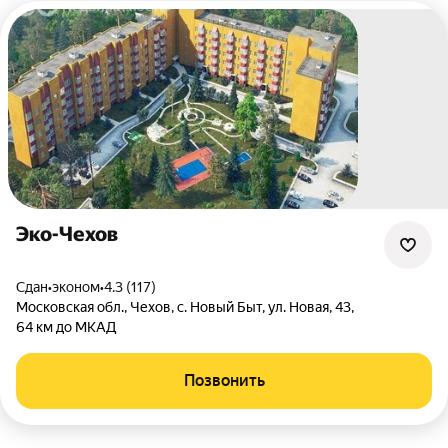
Эко-Чехов
Сдан
•
эконом
•
4.3 (117)
Московская обл.
,
Чехов
,
с. Новый Быт
,
ул. Новая
,
43
,
64 км до МКАД
Позвонить