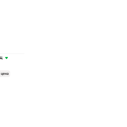
яц
 цена