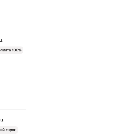
ц
оплата 100%
яц
ий спрос