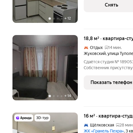
Дом - монолитный. В подъ
Снять
+
12
18,8 м² · квартира-ст
Отдых
14 мин.
Жуковский
,
улица Тупол
Сдаётся студия № 189053,
Собственник присутству
включены в стоимость. 
условиям проживания: м
Показать телефон
минимальной
+
14
16 м² · квартира-студ
3D-тур
Щёлковская
28 мин
ЖК «Гранель Пехра»
, 3 