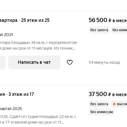
56 500
квартира · 25 этаж из 25
₽
в мес
без залога
без ком
тал 2021
ртира площадью 38 кв.м. с евроремонтом
 доме на срок от 11 месяцев. Из техники
Написать в чат
54 минуты назад
37 500
ия · 3 этаж из 17
₽
в меся
без залога
высок
квартал 2025
без комиссии
026. Сдаётся студия площадью 22 кв.м. с
 в 17-этажном доме на срок от 11