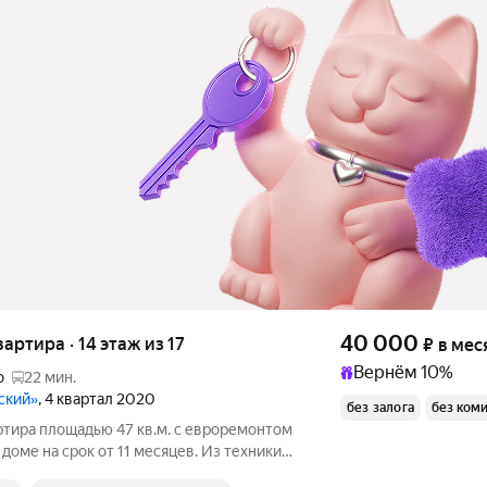
40 000
вартира · 14 этаж из 17
₽
в мес
Вернём 10%
о
22 мин.
ский»
, 4 квартал 2020
без залога
без ком
ртира площадью 47 кв.м. с евроремонтом
 доме на срок от 11 месяцев. Из техники