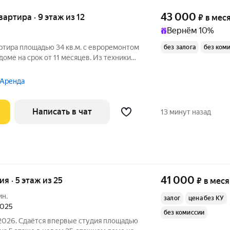
43 000
квартира · 9 этаж из 12
₽
в мес
Вернём 10%
ртира площадью 34 кв.м. с евроремонтом
без залога
без ком
доме на срок от 11 месяцев. Из техники
нолитный. Коммунальные услуги по
 Аренда
Написать в чат
13 минут назад
41 000
ия · 5 этаж из 25
₽
в мес
ин.
залог
цена без КУ
2025
без комиссии
.2026. Сдаётся впервые студия площадью