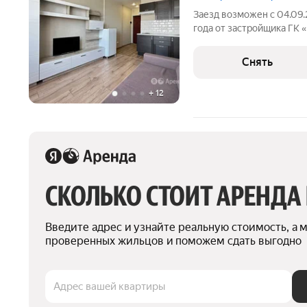
Заезд возможен с 04.09
года от застройщика ГК «
холодильник, электропли
кухонный гарнитур со вс
Снять
гостиный
+
12
СКОЛЬКО СТОИТ АРЕНДА
Введите адрес и узнайте реальную стоимость, а 
проверенных жильцов и поможем сдать выгодно
Адрес вашей квартиры