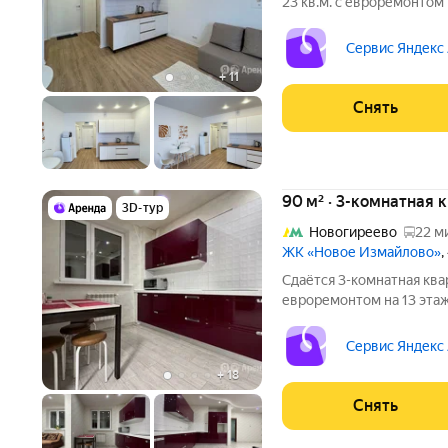
23 кв.м. с евроремонтом
срок от 11 месяцев. Из техники есть: 
Холодильник Микроволновка Дом - монолитный, окна выходят во
Сервис Яндекс
двор. В
+
11
Снять
90 м² · 3-комнатная 
3D-тур
Новогиреево
22 м
ЖК «Новое Измайлово»
,
Сдаётся 3-комнатная ква
евроремонтом на 13 этаж
месяцев. Из техники есть: Стиральная машина Холодиль
Посудомоечная машина Микроволновка Дом - монолитный, окна
Сервис Яндекс
выходят во двор и на
+
18
Снять