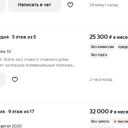
езде 2 лифта - 1 грузовой и 1
Написать в чат
28 минут назад
25 300
удия · 5 этаж из 5
₽
в меся
без комиссии
пред
ева
,
10
без торга
 18.8 м, на 5 этаже 5-этажного дома.
ет на показах. Коммунальные платежи
Счетчики оплачиваются отдельно. По
ожно с детьми, можно с питомцами. Срок
2 часа назад
32 000
ия · 9 этаж из 17
₽
в мес
.
без залога
высок
квартал 2020