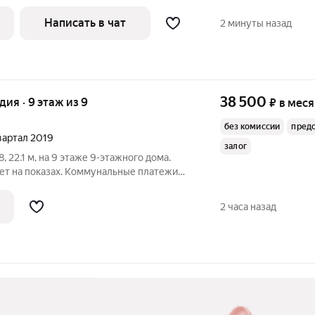
ина
Написать в чат
2 минуты назад
38 500
удия · 9 этаж из 9
₽
в мес
без комиссии
пред
квартал 2019
залог
 22.1 м, на 9 этаже 9-этажного дома.
ет на показах. Коммунальные платежи
Счетчики оплачиваются отдельно. По
жно с детьми, без питомцев. Срок
2 часа назад