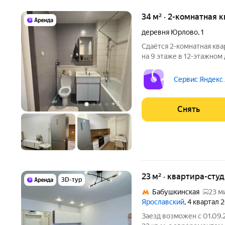
34 м² · 2-комнатная 
деревня Юрлово
,
1
Сдаётся 2-комнатная ква
на 9 этаже в 12-этажном 
есть: Духовой шкаф Стиральная машина Холодильник
Микроволновка Дом - мо
Сервис Яндекс
счетчикам
+
3
Снять
23 м² · квартира-студ
3D-тур
Бабушкинская
23 м
Ярославский
, 4 квартал 
Заезд возможен с 01.09