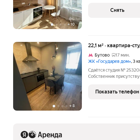
месяцев. Из техники есть: Духовой шкаф Стиральная маш
Холодильник Посудомоечная машина Кондиционер Дом -
Снять
панельный, окна
+
10
22,1 м² · квартира-ст
Бутово
17 мин.
ЖК «Государев дом»
, 3 
Сдаётся студия № 253208,
Собственник присутству
включены в стоимость. 
условиям проживания: мо
Показать телефон
минимальной
+
8