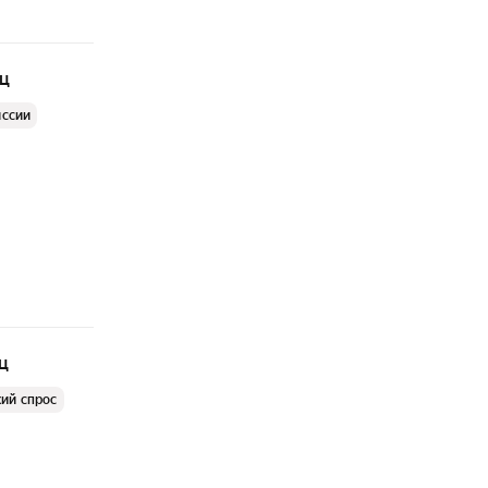
яц
иссии
ц
ий спрос