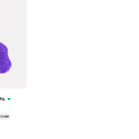
яц
иссии