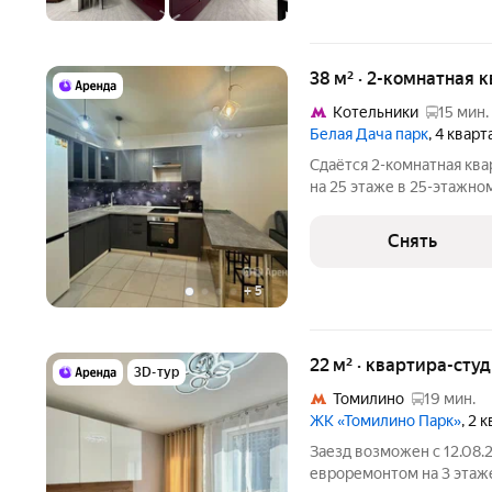
38 м² · 2-комнатная 
Котельники
15 мин.
Белая Дача парк
, 4 квар
Сдаётся 2-комнатная ква
на 25 этаже в 25-этажном
есть: Духовой шкаф Стиральная машина Холодильник
Посудомоечная машина Кондиционер Микроволновка Дом -
Снять
панельный. В
+
5
22 м² · квартира-студ
3D-тур
Томилино
19 мин.
ЖК «Томилино Парк»
, 2 
Заезд возможен с 12.08.2
евроремонтом на 3 этаже