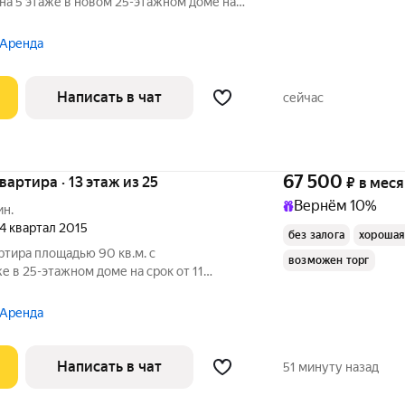
 на 5 этаже в новом 25-этажном доме на
Стиральная машина
 Аренда
Написать в чат
сейчас
67 500
квартира · 13 этаж из 25
₽
в мес
Вернём 10%
ин.
 4 квартал 2015
без залога
хорошая
ртира площадью 90 кв.м. с
возможен торг
е в 25-этажном доме на срок от 11
ник
 Аренда
Написать в чат
51 минуту назад