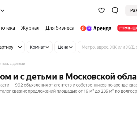
Ра
потека
Журнал
Для бизнеса
артиру
Комнат
Цена
нтом, с детьми
ом и с детьми в Московской обла
асти — 992 объявления от агентств и собственников по аренде ква
талог свежих предложений площадью от 16 м² до 235 м² по долгос