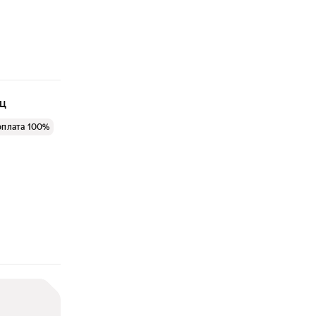
яц
оплата 100%