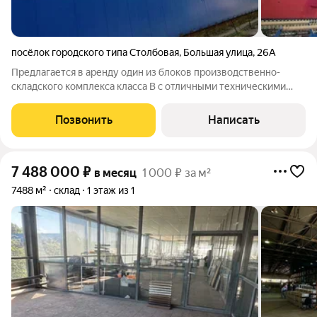
посёлок городского типа Столбовая
,
Большая улица
,
26А
Предлагается в аренду один из блоков производственно-
складского комплекса класса В с отличными техническими
характеристиками для размещения современного
производства, логистического центра или склада.
Позвонить
Написать
Преимущества объекта: - Размер помещение 11018
7 488 000
₽
в месяц
1 000 ₽ за м²
7488 м²
склад
1 этаж из 1