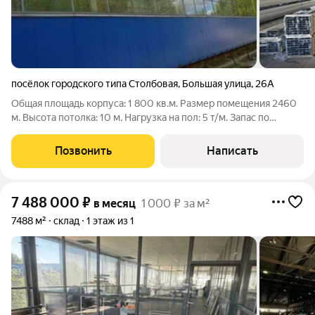
посёлок городского типа Столбовая
,
Большая улица
,
26А
Общая площадь корпуса: 1 800 кв.м. Размер помещения 2460
м. Высота потолка: 10 м. Нагрузка на пол: 5 т/м. Запас по
электричеству 250 кВт с возможностью увеличения.
Встроенный АБК. Кран балка 5 тн. Тельфер 2 тн. Тельфер 0,8 тн.
Позвонить
Написать
ID: w13314
7 488 000
₽
в месяц
1 000 ₽ за м²
7488 м²
склад
1 этаж из 1