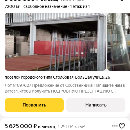
7200 м²
свободное назначение
1 этаж из 1
посёлок городского типа Столбовая
,
Большая улица
,
26
Лот №897627 Предложение от Собственника! Напишите нам в
Ватсап, чтобы получить ПОДРОБНУЮ ПРЕЗЕНТАЦИЮ С
ПЛАНИРОВКОЙ И ФОТОГРАФИЯМИ! Аренда помещения
ПОД СТЕКОЛЬНОЕ ПРОИЗВОДСТВО. Оборудование под
Позвонить
Написать
производство полного цикла можно арендовать или
5 625 000
₽
в месяц
1 250 ₽ за м²