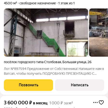
4500 м²
свободное назначение
1 этаж из 1
посёлок городского типа Столбовая
,
Большая улица
,
26
Лот №897594 Предложение от Собственника! Напишите нам в
Ватсап, чтобы получить ПОДРОБНУЮ ПРЕЗЕНТАЦИЮ С
ПЛАНИРОВКОЙ И ФОТОГРАФИЯМИ! Аренда
производственного помещения: идеальное решение для
Позвонить
Написать
вашего бизнеса! Предлагаем в аренду просторное
3 600 000
₽
в месяц
1 000 ₽ за м²