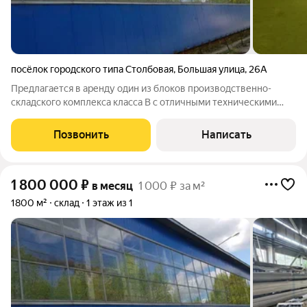
посёлок городского типа Столбовая
,
Большая улица
,
26А
Предлагается в аренду один из блоков производственно-
складского комплекса класса В с отличными техническими
характеристиками для размещения современного
производства, логистического центра или склада.
Позвонить
Написать
Преимущества объекта: - Размер помещение 12636
1 800 000
₽
в месяц
1 000 ₽ за м²
1800 м²
склад
1 этаж из 1