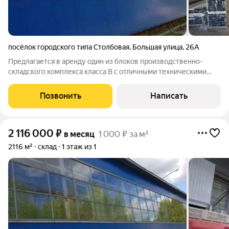
посёлок городского типа Столбовая
,
Большая улица
,
26А
Предлагается в аренду один из блоков производственно-
складского комплекса класса В с отличными техническими
характеристиками для размещения современного
производства, логистического центра или склада.
Позвонить
Написать
Преимущества объекта: - Высота потолков 6-8
2 116 000
₽
в месяц
1 000 ₽ за м²
2116 м²
склад
1 этаж из 1