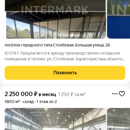
посёлок городского типа Столбовая
,
Большая улица
,
26
ID 5767. Предлагается в аренду производственно-складское
помещение в Чехове, рп. Столбовая. Характеристика объекта:
Развитая инфраструктура. 1 этаж. Открытая планировка.
Ворота секционные 2 шт. в ноль. Пол бетонные(плитка). На
Позвонить
территории есть газ,
2 250 000
₽
в месяц
1 250 ₽ за м²
1800 м²
склад
1 этаж из 2