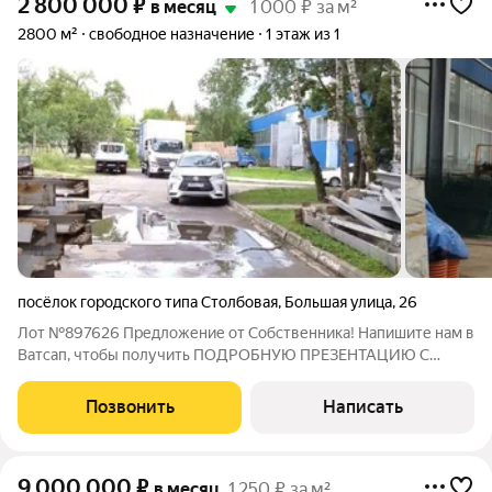
2 800 000
₽
в месяц
1 000 ₽ за м²
2800 м²
свободное назначение
1 этаж из 1
посёлок городского типа Столбовая
,
Большая улица
,
26
Лот №897626 Предложение от Собственника! Напишите нам в
Ватсап, чтобы получить ПОДРОБНУЮ ПРЕЗЕНТАЦИЮ С
ПЛАНИРОВКОЙ И ФОТОГРАФИЯМИ! Аренда
производственного помещения: идеальное решение для
Позвонить
Написать
вашего бизнеса! Предлагаем в аренду просторное
9 000 000
₽
в месяц
1 250 ₽ за м²