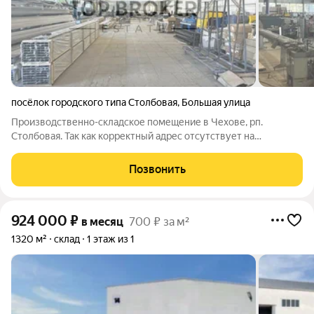
посёлок городского типа Столбовая
,
Большая улица
Производственно-складское помещение в Чехове, рп.
Столбовая. Так как корректный адрес отсутствует на
Яндекс.Картах, введен ближайший. Первая линия ул. Большая.
15 минут пешком от ст. "Столбовая". Развитая инфраструктура.
Позвонить
1 этаж. Открытая планировка.
924 000
₽
в месяц
700 ₽ за м²
1320 м²
склад
1 этаж из 1