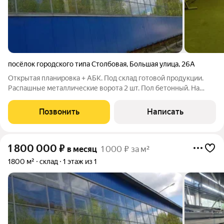
посёлок городского типа Столбовая
,
Большая улица
,
26А
Открытая планировка + АБК. Под склад готовой продукции.
Распашные металлические ворота 2 шт. Пол бетонный. На
территории есть газ, который можно использовать в
производстве. Возможность деления/увеличения площади.
Позвонить
Написать
Технические характеристики: Общая
1 800 000
₽
в месяц
1 000 ₽ за м²
1800 м²
склад
1 этаж из 1