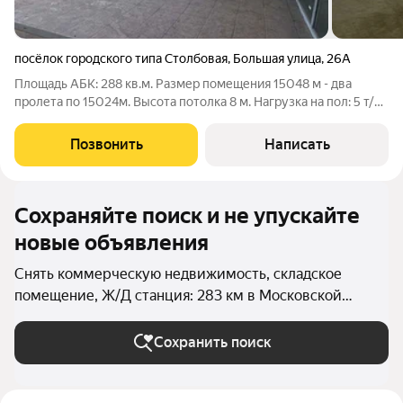
посёлок городского типа Столбовая
,
Большая улица
,
26А
Площадь АБК: 288 кв.м. Размер помещения 15048 м - два
пролета по 15024м. Высота потолка 8 м. Нагрузка на пол: 5 т/м.
Большой запас по электричеству (на всю территорию
выделено 3,4 МВт с возможностью увеличения). Кран- балки
Позвонить
Написать
от 5 тн. Кран- балки от 3
Сохраняйте поиск и не упускайте
новые объявления
Снять коммерческую недвижимость, складское
помещение, Ж/Д станция: 283 км в Московской
области
Сохранить поиск