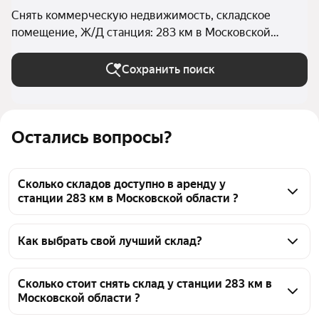
Снять коммерческую недвижимость, складское
помещение, Ж/Д станция: 283 км в Московской
области
Сохранить поиск
Остались вопросы?
Сколько складов доступно в аренду у
станции 283 км в Московской области ?
На Яндекс Недвижимости у станции 283 км в 
Московской области доступно в аренду 30 складов, 
Как выбрать свой лучший склад?
из них 29 объявлений от агентств
Чтобы снять склад у станции 283 км, 
воспользуйтесь удобными фильтрами и 
Сколько стоит снять склад у станции 283 км в
Московской области ?
сортировкой для выбора среди предложений в 
выбранном районе