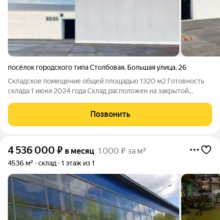
посёлок городского типа Столбовая
,
Большая улица
,
26
Складское помещение общей площадью 1320 м2 Готовность
склада 1 июня 2024 года Склад расположен на закрытой
охраняемой территории Подъезд грузового автотранспорта
прямо к дверям склада Видеонаблюдение 24/7 Доступ на
Позвонить
объект круглосуточно Наличие
4 536 000
₽
в месяц
1 000 ₽ за м²
4536 м²
склад
1 этаж из 1