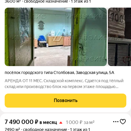
3600 м²
свободное назначение
1 этаж из 1
посёлок городского типа Столбовая
,
Заводская улица
,
5А
АРЕНДА ОТ 11 МЕС. Складской комплекс. Сдаётся под тёплый
склад или производство блок на первом этаже площадью
3600 кв.м с отдельным входом с улицы. Высота потолка 12 м.
Стандартная отделка. Есть охрана. Электрическая мощность
Позвонить
300 кВт.НДС включен. Лот
7 490 000
₽
в месяц
1 000 ₽ за м²
7490 м²
свободное назначение
1 этаж из 1