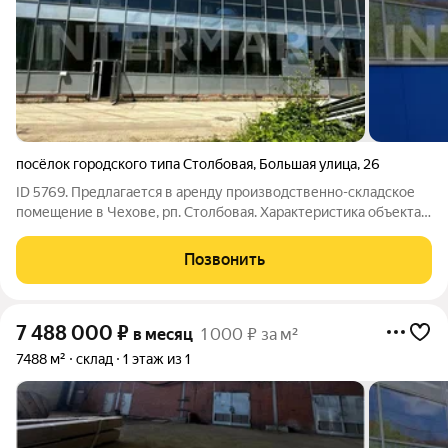
посёлок городского типа Столбовая
,
Большая улица
,
26
ID 5769. Предлагается в аренду производственно-складское
помещение в Чехове, рп. Столбовая. Характеристика объекта:
Развитая инфраструктура. 1 этаж. Открытая планировка.
Ворота секционные 2 шт. в ноль. Пол бетонные(плитка). На
Позвонить
территории есть газ,
7 488 000
₽
в месяц
1 000 ₽ за м²
7488 м²
склад
1 этаж из 1