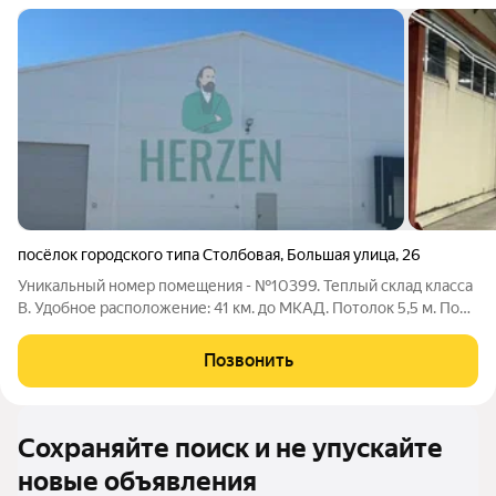
посёлок городского типа Столбовая
,
Большая улица
,
26
Уникальный номер помещения - №10399. Теплый склад класса
В. Удобное расположение: 41 км. до МКАД. Потолок 5,5 м. Пол
бетон-антипыль. Ворота доковые и на нулевом уровне
Отопление. Электричество 70 кВт, возможно увеличение по
Позвонить
согласованию Склaд
Сохраняйте поиск и не упускайте
новые объявления