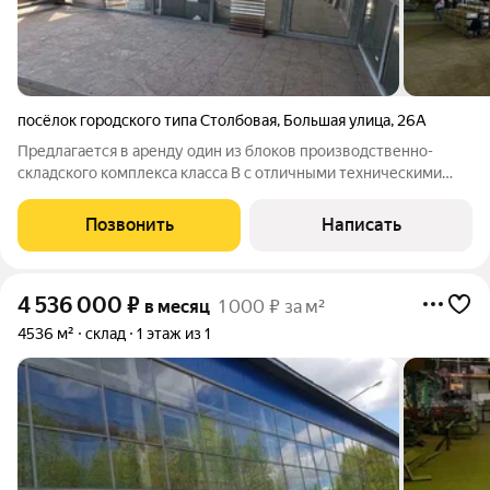
посёлок городского типа Столбовая
,
Большая улица
,
26А
Предлагается в аренду один из блоков производственно-
складского комплекса класса В с отличными техническими
характеристиками для размещения современного
производства, логистического центра или склада.
Позвонить
Написать
Преимущества объекта: - Размер помещение 15048
4 536 000
₽
в месяц
1 000 ₽ за м²
4536 м²
склад
1 этаж из 1