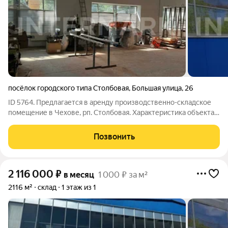
посёлок городского типа Столбовая
,
Большая улица
,
26
ID 5764. Предлагается в аренду производственно-складское
помещение в Чехове, рп. Столбовая. Характеристика объекта:
Развитая инфраструктура. 1 этаж. Открытая планировка.
Ворота секционные 2 шт. в ноль. Пол бетонные(плитка). На
Позвонить
территории есть газ,
2 116 000
₽
в месяц
1 000 ₽ за м²
2116 м²
склад
1 этаж из 1