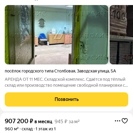
посёлок городского типа Столбовая
,
Заводская улица
,
5А
АРЕНДА ОТ 11 МЕС. Складской комплекс. Сдаётся под тёплый
склад или производство помещение свободной планировки с
санузлом на первом этаже площадью 7490 кв.м с отдельным
входом с улицы. Высота потолка 12 м. Стандартная отделка.
Позвонить
Электрическая мощность
907 200
₽
в месяц
945 ₽ за м²
960 м²
склад
1 этаж из 1