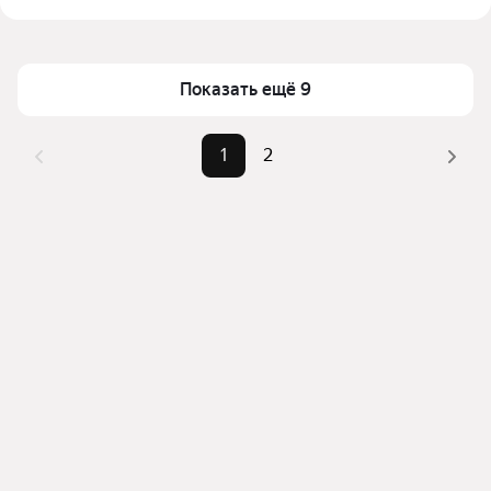
Цена за квадратный метр
700 — 1 250 ₽
Помимо удобной сортировки по цене аренды вы 
Площадь
960 — 27000 м²
можете отсортировать результаты по стоимости 
квадратного метра или площади
Показать ещё 9
1
2