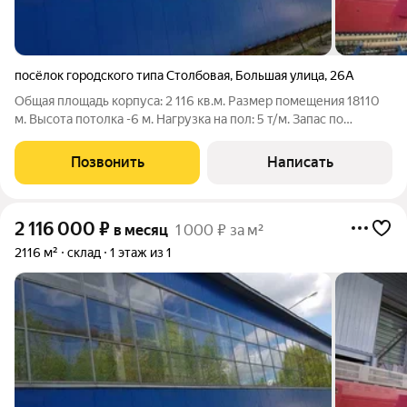
посёлок городского типа Столбовая
,
Большая улица
,
26А
Общая площадь корпуса: 2 116 кв.м. Размер помещения 18110
м. Высота потолка -6 м. Нагрузка на пол: 5 т/м. Запас по
электричеству: 150 кВт с возможностью увеличения.
Встроенный АБК 64 кв.м. ID: w13317
Позвонить
Написать
2 116 000
₽
в месяц
1 000 ₽ за м²
2116 м²
склад
1 этаж из 1