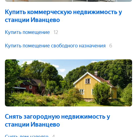
Купить коммерческую недвижимость
у
станции Иванцево
Купить помещение
12
Купить помещение свободного назначения
6
Снять загородную недвижимость
у
станции Иванцево
Снять дом надолго
4