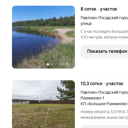
8 соток · участок
Павлово-Посадский горо
улица
С участка видно большое 
100 метрах, вблизи пляж
хвойного леса, всего в 5
транспортная доступност
Показать телефон
магазинов, рынков) -
+
14
10,3 сотки · участок
Павлово-Посадский горо
Рахманово-1
КП «Большое Рахманово
Номер объекта: 537954. 
межеванием, выносом гр
Идеальное расположение