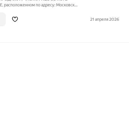
расположенном по адресу: Московская
осад, д. Быково (территория посёлка ЛПХ
ток ровный, сухой и чистый готов к
21 апреля 2026