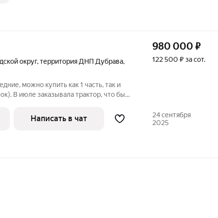
980 000
₽
122 500 ₽ за сот.
дской округ
,
территория ДНП Дубрава
,
седние, можно купить как 1 часть, так и
ток). В июле заказывала трактор, что бы
ы с сорняками и выравнить участок.
х езды Павловский посад. Земли сельхоз
24 сентября
Написать в чат
2025