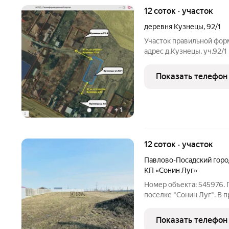
12 соток · участок
деревня Кузнецы
,
92/1
Участок правильной форм
адрес д.Кузнецы, уч.92/1
строительство жилого до
Кузнецы, подходит под с
Показать телефон
50 метрах
+
1
12 соток · участок
Павлово-Посадский горо
КП «Сонин Луг»
Номер объекта: 545976.
поселке "Сонин Луг". В 
участка с кадастровыми
50:17:0030105:984, 50:
Показать телефон
Участки правильной