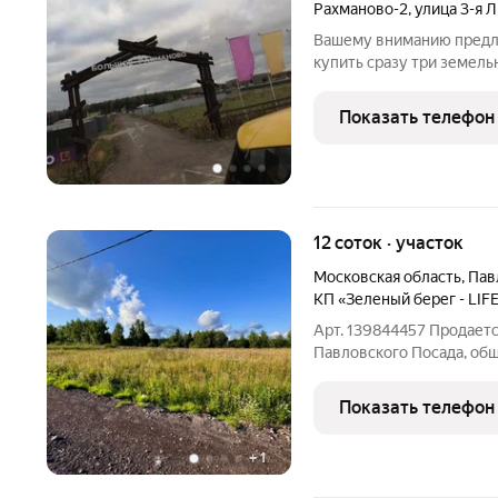
Рахманово-2
,
улица 3-я 
Вашему вниманию предл
купить сразу три земель
Стоимость указана за од
участкам произведёны. 
Показать телефон
Категория
12 соток · участок
Московская область
,
Пав
КП «Зеленый берег - LIFE
Арт. 139844457 Продаетс
Павловского Посада, общ
выделены, размежеваны.
кВт.ч. стоит стоит столб
Показать телефон
подъезд к
+
1