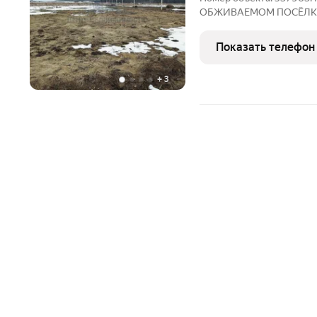
ОБЖИВАЕМОМ ПОСЁЛКЕ, 
область, г. Павловский П
Ольгино). ОБ УЧАСТКЕ: Учас
Показать телефон
началу работ
+
3