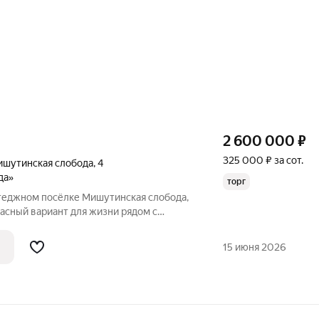
2 600 000
₽
325 000 ₽ за сот.
ишутинская слобода
,
4
да»
торг
ттеджном посёлке Мишутинская слобода,
асный вариант для жизни рядом с
ый, сухой
участок) Скважина 36 метров (глубокая, чистая вода) Подведено
15 июня 2026