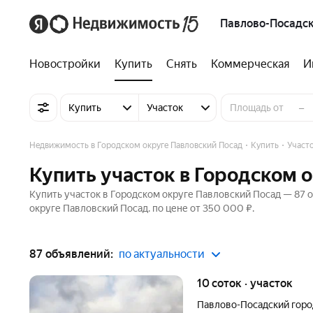
Павлово-Посадск
Новостройки
Купить
Снять
Коммерческая
И
–
Купить
Участок
Недвижимость в Городском округе Павловский Посад
Купить
Участ
Купить участок в Городском 
Купить участок в Городском округе Павловский Посад — 87 
округе Павловский Посад. по цене от 350 000 ₽.
87 объявлений:
по актуальности
10 соток · участок
Павлово-Посадский горо