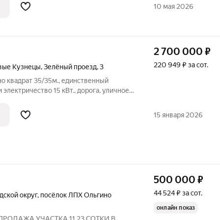
вой доступности. ОБ УЧАСТКЕ: -
10 мая 2026
2 700 000
₽
220 949 ₽ за сот.
вые Кузнецы
,
Зелёный проезд
,
3
о квадрат 35/35м., единственный
и электричество 15 кВт., дорога, уличное
 Лента. Мои соседний участок.
15 января 2026
500 000
₽
44 524 ₽ за сот.
дской округ
,
посёлок ЛПХ Ольгино
онлайн показ
. ПРОДАЖА УЧАСТКА 11.23 СОТКИ В