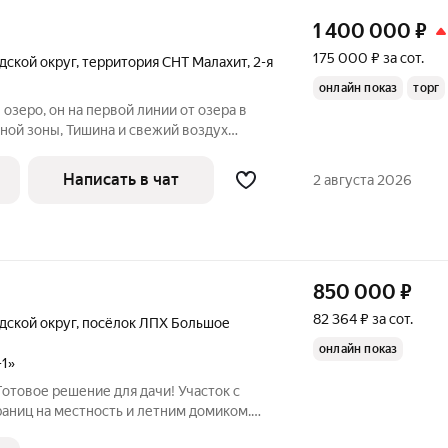
1 400 000
₽
175 000 ₽ за сот.
дской округ
,
территория СНТ Малахит
,
2-я
онлайн показ
торг
озеро, он на первой линии от озера в
ной зоны, Тишина и свежий воздух
5 км от мегаполиса. Хорошая
ь, близость достижений цивилизации (
Написать в чат
2 августа 2026
850 000
₽
82 364 ₽ за сот.
дской округ
,
посёлок ЛПХ Большое
онлайн показ
-1»
Готовое решение для дачи! Участок с
аниц на местность и летним домиком.
 на первой линии с развитой