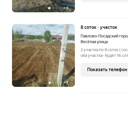
+
6
8 соток · участок
Павлово-Посадский горо
Весёлая улица
2 участка по 8 соток ( со
оба участка- будет 16 со
снять верхний слой почв
Рядом река, в 10 минута
Показать телефон
+
7