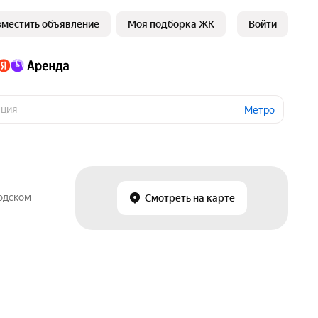
зместить объявление
Моя подборка ЖК
Войти
Метро
родском
Смотреть на карте