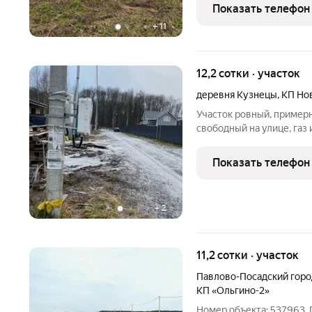
инфраструктурой в шаго
Показать телефон
Площадь: 10.32 сотки
+
11
12,2 сотки · участок
деревня Кузнецы
,
КП Но
Участок ровный, примерн
свободный на улице, газ 
освещение, остановка, м.
Показать телефон
+
2
11,2 сотки · участок
Павлово-Посадский горо
КП «Ольгино-2»
Номер объекта: 537963