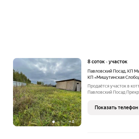
8 соток · участок
Павловский Посад
,
КП М
КП «Мишутинская Слобо
Продаётся участок в ко
Павловский Посад Прекр
природой, но в черте города! Площадь 8 соток (ровн
Показать телефон
+
8