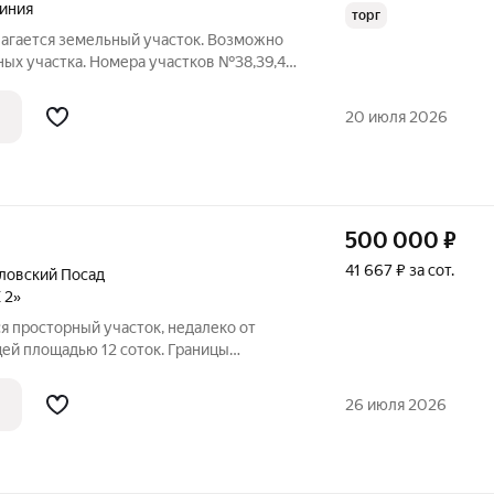
Линия
торг
агается земельный участок. Возможно
ных участка. Номера участков №38,39,40.
ин участок. Межевание и вынос границ по
Поселок "Большое Рахманово-2".
20 июля 2026
500 000
₽
41 667 ₽ за сот.
ловский Посад
 2»
я просторный участок, недалеко от
ей площадью 12 соток. Границы
 На участок заведено электричество 15
 с счетчиком. Участок выровнен. Хороший
26 июля 2026