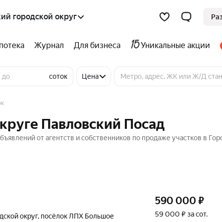
ий городской округ
Ра
потека
Журнал
Для бизнеса
Уникальные акции
соток
Цена
ок
округе Павловский Посад
объявлений от агентств и собственников по продаже участков в Го
590 000
₽
59 000 ₽ за сот.
дской округ
,
посёлок ЛПХ Большое