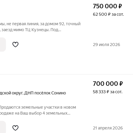
750 000
₽
62 500 ₽ за сот.
ы, не первая линия, за домом 92, точный
 , заезд мимо ТЦ Кузнецы. Под
ма с пропиской. Участок находится в д.
оциальную газификацию. Газовая труба в
29 июля 2026
700 000
₽
58 333 ₽ за сот.
дской округ
,
ДНП посёлок Сонино
 Продаются земельные участки в новом
продаже на Ваш выбор 4 земельных
 номерами 50:17:0030105:977,
17:0030105:978, 50:17:0030105:983.
21 апреля 2026