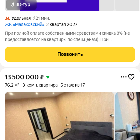
3D-тур
Удельная
21 мин.
ЖК «Малаховский»
, 2 квартал 2027
При полной оплате собственными средствами скидка 8% (не
предоставляется на квартиры по спец.ценам). При
приобретении квартиры доступны скидки до 3% при рассрочке
и до 6% по семейной ипотеке. У покупателя также есть право
Позвонить
воспользоваться скидкой в
13 500 000
₽
76,2 м²
3-комн. квартира
5 этаж из 17