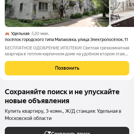
Удельная
20 мин.
посёлок городского типа Малаховка
,
улица Электропосёлок
,
11
БЕСПЛАТНОЕ ОДОБРЕНИЕ ИПОТЕКИ! Светлая трехкомнатная
квартира в теплом кирпичном доме на удобном втором этаже!
Квартира с косметическим ремонтом! Пластиковые окна,
балкон застеклен, С/У в кафельной плитке, установлена новая
Позвонить
кухня с посудомоечной
Сохраняйте поиск и не упускайте
новые объявления
Купить квартиру, 3-комн., Ж/Д станция: Удельная в
Московской области
Сохранить поиск