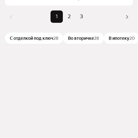
окнами» или «С отделкой под ключ»
Самые 
«С панорамными окнами», «С 
Помимо удобной сортировки по цене продажи вы 
1
2
3
популярные 
отделкой под ключ», «Во 
можете отсортировать результаты по стоимости 
запросы
вторичке»
квадратного метра или площади
Самый 
16 млн ₽
С отделкой под ключ
28
Во вторичке
28
В ипотеку
20
дорогой 
объект