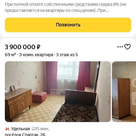
При полной оплате собственными средствами скидка 8% (не
предоставляется на квартиры по спец.ценам). При
приобретении квартиры доступны скидки до 3% при рассрочке
и до 6% по семейной ипотеке. У покупателя также есть право
Позвонить
воспользоваться скидкой в
3 900 000
₽
69 м²
3-комн. квартира
3 этаж из 5
Удельная
15 мин.
посёлок Спартак
,
26