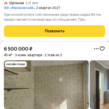
Удельная
21 мин.
ЖК «Малаховский»
, 2 квартал 2027
При полной оплате собственными средствами скидка 8% (не
предоставляется на квартиры по спец.ценам). При
приобретении квартиры доступны скидки до 3% при рассрочке
и до 6% по семейной ипотеке. У покупателя также есть право
Позвонить
воспользоваться скидкой в
6 500 000
₽
45 м²
3-комн. квартира
2 этаж из 2
онлайн показ