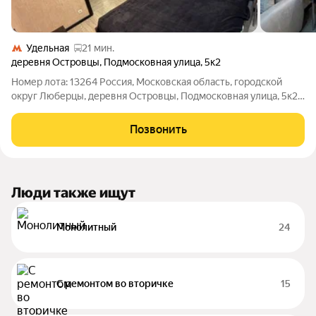
Удельная
21 мин.
деревня Островцы
,
Подмосковная улица
,
5к2
Номер лота: 13264 Россия, Московская область, городской
округ Люберцы, деревня Островцы, Подмосковная улица, 5к2
Шоссе: Рязанское Общая площадь: 76.20 м.кв., Жилая площадь:
45.00 м.кв., Площадь кухни: 11.00 м.кв., Кухня-гостинная
Позвонить
Продаётся уютная
Люди также ищут
Монолитный
24
С ремонтом во вторичке
15