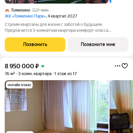
Томилино
21 мин.
ЖК «Томилино Парк»
, 4 квартал 2027
Строим кварталы для жизни с заботой о будущем.
Предлагается 3-комнатная квартира комфорт-класса
площадью 78.54 кв.м в Томилино Парк, корпус 6.4КВ на 15-м
этаже, в жилом комплексе "Томилино Парк".Квартира
Позвонить
Позвоните мне
комплекса на выбор: может быть как с
8 950 000
₽
76 м²
3-комн. квартира
1 этаж из 17
онлайн показ