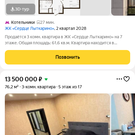
3D-тур
Котельники
27 мин.
ЖК «Сердце Лыткарино»
, 2 квартал 2028
Продаётся 3 комн. квартира в ЖК «Сердце Лыткарино» на 7
этаже. Общая площадь: 61,6 кв.м. Квартира находится в
современном жилом комплексе «Сердце Лыткарино». Дом
камерного формата. На первых этажах предусмотрены
Позвонить
коммерческие помещения: магазины, кафе
13 500 000
₽
76,2 м²
3-комн. квартира
5 этаж из 17