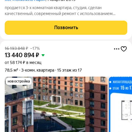
продается 3-х комнатная квартира, студия, сделан
качественный, современный ремонт с использованием
дорогих материалов, 1,5 санузла, остекленный балкон,
распашонка, окна выходят на две стороны, в стоимость входит
Позвонить
кухонный гарнитур, вся встроенная
16 193 848
₽
–17%
13 440 894
₽
от 58 174 ₽ в месяц
78,5 м²
3-комн. квартира
15 этаж из 17
новостройка