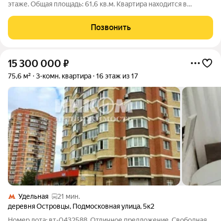
этаже. Общая площадь: 61,6 кв.м. Квартира находится в
современном жилом комплексе «Сердце Лыткарино». Дом
камерного формата. На первых этажах предусмотрены
Позвонить
коммерческие помещения: магазины, кафе
15 300 000
₽
75,6 м²
3-комн. квартира
16 этаж из 17
Удельная
21 мин.
деревня Островцы
,
Подмосковная улица
,
5к2
Номер лота: вт-0432588. Отличное предложение. Свободная