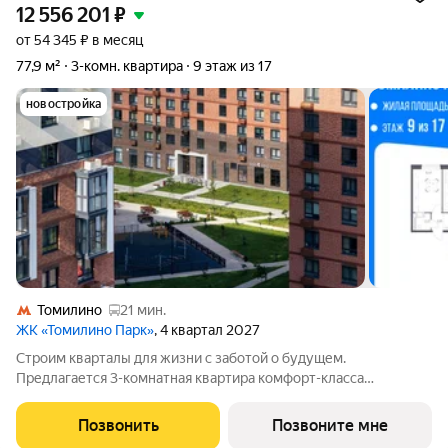
12 556 201
₽
от 54 345 ₽ в месяц
77,9 м²
3-комн. квартира
9 этаж из 17
новостройка
Томилино
21 мин.
ЖК «Томилино Парк»
, 4 квартал 2027
Строим кварталы для жизни с заботой о будущем.
Предлагается 3-комнатная квартира комфорт-класса
площадью 77.89 кв.м в Томилино Парк, корпус 6.4КВ на 9-м
этаже, в жилом комплексе "Томилино Парк".Квартира
Позвонить
Позвоните мне
комплекса на выбор: может быть как с отделкой,