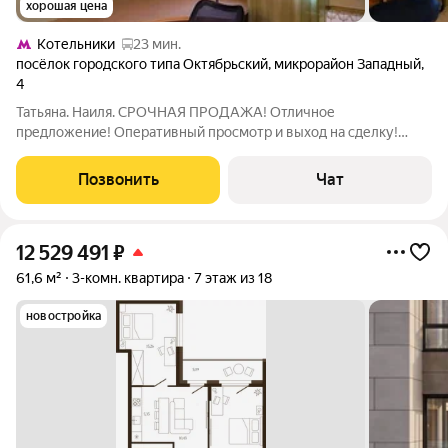
хорошая цена
Котельники
23 мин.
посёлок городского типа Октябрьский
,
микрорайон Западный
,
4
Татьяна. Наиля. СРОЧНАЯ ПРОДАЖА! Отличное
предложение! Оперативный просмотр и выход на сделку!
Предлагается Вашему вниманию отличная уютная
трехкомнатная квартира с изолированными комнатами.
Позвонить
Чат
Квартира полностью обустроена для комфортного
проживания.
12 529 491
₽
61,6 м²
3-комн. квартира
7 этаж из 18
новостройка