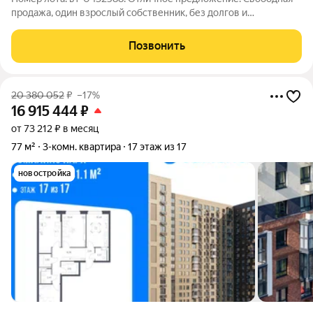
продажа, один взрослый собственник, без долгов и
обременений и перепланировок. Продаётся трёхкомнатная
квартира. В квартире выполнен качественный евроремонт с
Позвонить
использованием экологически чистых
20 380 052
₽
–17%
16 915 444
₽
от 73 212 ₽ в месяц
77 м²
3-комн. квартира
17 этаж из 17
новостройка