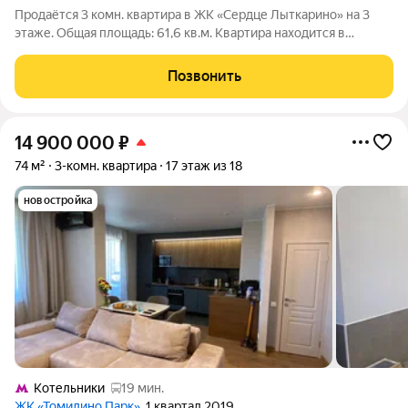
Продаётся 3 комн. квартира в ЖК «Сердце Лыткарино» на 3
этаже. Общая площадь: 61,6 кв.м. Квартира находится в
современном жилом комплексе «Сердце Лыткарино». Дом
камерного формата. На первых этажах предусмотрены
Позвонить
коммерческие помещения: магазины, кафе
14 900 000
₽
74 м²
3-комн. квартира
17 этаж из 18
новостройка
Котельники
19 мин.
ЖК «Томилино Парк»
, 1 квартал 2019