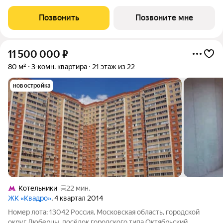
площадью 77.89 кв.м в Томилино Парк, корпус 6.4КВ на 13-м
этаже, в жилом комплексе "Томилино Парк".Квартира
Позвонить
Позвоните мне
комплекса на выбор: может быть как с
11 500 000
₽
80 м²
3-комн. квартира
21 этаж из 22
новостройка
Котельники
22 мин.
ЖК «Квадро»
, 4 квартал 2014
Номер лота: 13042 Россия, Московская область, городской
округ Люберцы, посёлок городского типа Октябрьский,