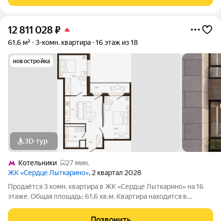
Двух комнатная квартира, расположенная по адресу:
12 811 028
₽
61,6 м²
3-комн. квартира
16 этаж из 18
новостройка
3D-тур
Котельники
27 мин.
ЖК «Сердце Лыткарино»
, 2 квартал 2028
Продаётся 3 комн. квартира в ЖК «Сердце Лыткарино» на 16
этаже. Общая площадь: 61,6 кв.м. Квартира находится в
современном жилом комплексе «Сердце Лыткарино». Дом
камерного формата. На первых этажах предусмотрены
Позвонить