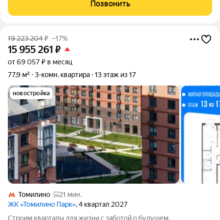
пространство , комфорт , удобство. Преимущество объекта:
Позвонить
1.Раздельный, большой санузел ,
19 223 204
₽
–17%
15 955 261
₽
от 69 057 ₽ в месяц
77,9 м²
3-комн. квартира
13 этаж из 17
новостройка
Томилино
21 мин.
ЖК «Томилино Парк»
, 4 квартал 2027
Строим кварталы для жизни с заботой о будущем.