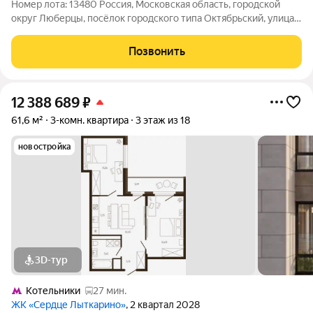
Номер лота: 13480 Россия, Московская область, городской
округ Люберцы, посёлок городского типа Октябрьский, улица
Ленина, 19 Шоссе: Рязанское Общая площадь: 80.00 м.кв.,
Жилая площадь: 47.10 м.кв., Площадь кухни: 14.00 м.кв.
Позвонить
ВИДОВАЯ 3-КОМНАТНАЯ
12 388 689
₽
61,6 м²
3-комн. квартира
3 этаж из 18
новостройка
3D-тур
Котельники
27 мин.
ЖК «Сердце Лыткарино»
, 2 квартал 2028