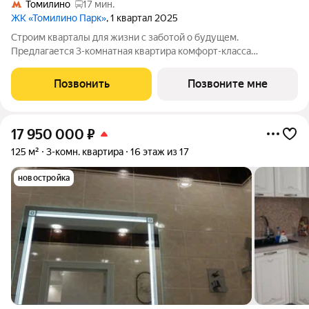
Томилино
17 мин.
ЖК «Томилино Парк»
, 1 квартал 2025
Строим кварталы для жизни с заботой о будущем.
Предлагается 3-комнатная квартира комфорт-класса
площадью 77.0 кв.м в Томилино Парк, корпус 6.1КВ на 17-м
этаже, в жилом комплексе "Томилино Парк".Квартира
Позвонить
Позвоните мне
комплекса на выбор: может быть как с отделкой,
17 950 000
₽
125 м²
3-комн. квартира
16 этаж из 17
новостройка