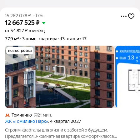
15 262 078
₽
–17%
12 667 525
₽
от 54 827 ₽ в месяц
77,9 м²
3-комн. квартира
13 этаж из 17
новостройка
Томилино
21 мин.
ЖК «Томилино Парк»
, 4 квартал 2027
Строим кварталы для жизни с заботой о будущем.
Предлагается 3-комнатная квартира комфорт-класса