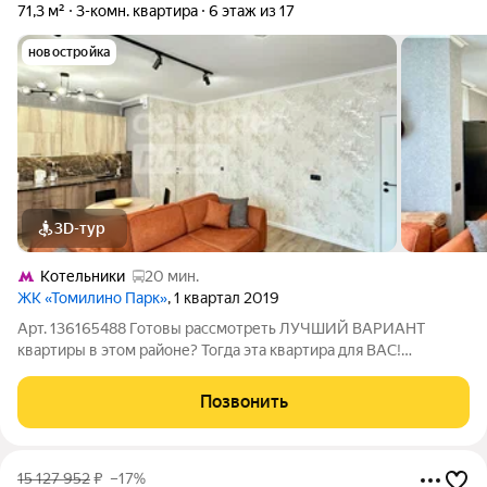
71,3 м²
3-комн. квартира
6 этаж из 17
новостройка
3D-тур
Котельники
20 мин.
ЖК «Томилино Парк»
, 1 квартал 2019
Арт. 136165488 Готовы рассмотреть ЛУЧШИЙ ВАРИАНТ
квартиры в этом районе? Тогда эта квартира для ВАС!
Квартира с продуманной планировкой и свежим ремонтом не
требует дополнительных вложений. Заходи и живи! Ремонт:
Позвонить
выполнен из премиальных материалов,
15 127 952
₽
–17%