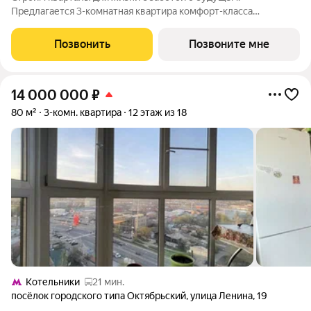
Предлагается 3-комнатная квартира комфорт-класса
площадью 77.85 кв.м в Томилино Парк, корпус 6.4КВ на 13-м
этаже, в жилом комплексе "Томилино Парк".Квартира
Позвонить
Позвоните мне
комплекса на выбор: может быть как с
14 000 000
₽
80 м²
3-комн. квартира
12 этаж из 18
Котельники
21 мин.
посёлок городского типа Октябрьский
,
улица Ленина
,
19