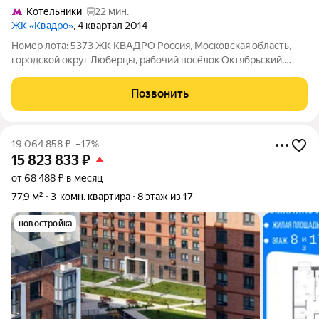
Котельники
22 мин.
ЖК «Квадро»
, 4 квартал 2014
Номер лота: 5373 ЖК КВАДРО Россия, Московская область,
городской округ Люберцы, рабочий посёлок Октябрьский,
Школьная улица, к2 Шоссе: Новорязанское Общая площадь:
125.00 м.кв., Жилая площадь: 50.00 м.кв., Площадь кухни: 13.00
Позвонить
м.кв., Квартира
19 064 858
₽
–17%
15 823 833
₽
от 68 488 ₽ в месяц
77,9 м²
3-комн. квартира
8 этаж из 17
новостройка