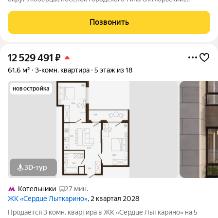
Школьная улица, 1 Шоссе: Рязанское Общая площадь: 80.00
м.кв., Жилая площадь: 45.00 м.кв., Площадь кухни: 11.00 м.кв.
Позвонить
Продаётся 3-комнатная
12 529 491
₽
61,6 м²
3-комн. квартира
5 этаж из 18
новостройка
3D-тур
Котельники
27 мин.
ЖК «Сердце Лыткарино»
, 2 квартал 2028
Продаётся 3 комн. квартира в ЖК «Сердце Лыткарино» на 5