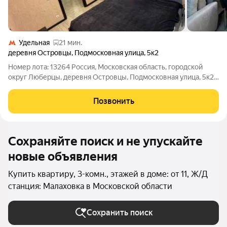
Удельная
21 мин.
деревня Островцы
,
Подмосковная улица
,
5к2
Номер лота: 13264 Россия, Московская область, городской
округ Люберцы, деревня Островцы, Подмосковная улица, 5к2
Шоссе: Рязанское Общая площадь: 76.20 м.кв., Жилая площадь:
45.00 м.кв., Площадь кухни: 11.00 м.кв., Кухня-гостинная
Позвонить
Продаётся уютная
Сохраняйте поиск и не упускайте
новые объявления
Купить квартиру, 3-комн., этажей в доме: от 11, Ж/Д
станция: Малаховка в Московской области
Сохранить поиск