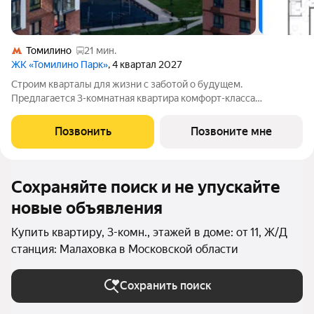
Томилино
21 мин.
ЖК «Томилино Парк»
, 4 квартал 2027
Строим кварталы для жизни с заботой о будущем.
Предлагается 3-комнатная квартира комфорт-класса
площадью 77.85 кв.м в Томилино Парк, корпус 6.4КВ на 8-м
этаже, в жилом комплексе "Томилино Парк".Квартира
Позвонить
Позвоните мне
комплекса на выбор: может быть как с отделкой,
Сохраняйте поиск и не упускайте
новые объявления
Купить квартиру, 3-комн., этажей в доме: от 11, Ж/Д
станция: Малаховка в Московской области
Сохранить поиск