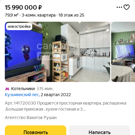
15 990 000
₽
79,9 м²
3-комн. квартира
18 этаж из 25
новостройка
Котельники
15 мин.
Кузьминский лес
, 2 квартал 2022
Арт. 141720030 Продается просторная квартира, распашенка
.Большая прихожая , кухня-гостиная и 3
комнаты,вместительная гардеробная . Расположение
Агентство Вахитов Рушан
квартиры на этаже очень удачное , что позволяет ставить
велосипеды , коляски , самокаты у двери и не кому
Позвонить
Написать