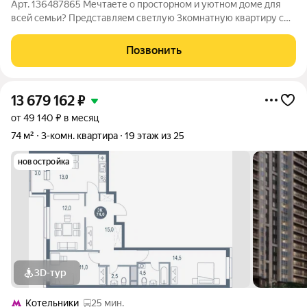
Арт. 136487865 Мечтаете о просторном и уютном доме для
всей семьи? Представляем светлую 3комнатную квартиру с
изолированными комнатами и продуманной планировкой!
Почему это ваш вариант?Изолированные комнаты у каждого
Позвонить
члена семьи будет своё личное
13 679 162
₽
от 49 140 ₽ в месяц
74 м²
3-комн. квартира
19 этаж из 25
новостройка
3D-тур
Котельники
25 мин.