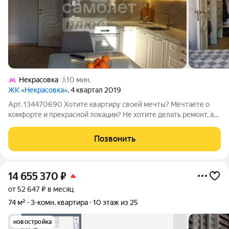
Некрасовка
10 мин.
ЖК «Некрасовка»
, 4 квартал 2019
Арт. 134470690 Хотите квартиру своей мечты? Мечтаете о
комфорте и прекрасной локации? Не хотите делать ремонт, а
въехать в готовую? Тогда эта квартира будет ваша уже через
несколько дней! Реально крутая и современная 3-х ком.
Позвонить
квартира 78,3 м2 (с
14 655 370
₽
от 52 647 ₽ в месяц
74 м²
3-комн. квартира
10 этаж из 25
новостройка