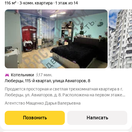
116 м²
3-комн. квартира
1 этаж из 14
Котельники
17 мин.
Люберцы
,
115-й квартал
,
улица Авиаторов
,
8
Продается просторная и светлая трехкомнатная квартира в г.
Люберцы, ул. Авиаторов, д. 8. Расположена на первом этаже
14-этажного монолитно-кирпичного дома с высоким первым
Агентство Мащенко Дарья Валерьевна
этажом. Общая площадь 116 кв.м., все комнаты
изолированные: 37.8 кв.м., 18.8
Позвонить
Написать