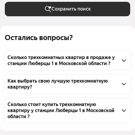
Сохранить поиск
Остались вопросы?
Сколько трехкомнатных квартир в продаже у
станции Люберцы 1 в Московской области ?
На Яндекс Недвижимости в продаже у станции 
Люберцы 1 в Московской области 151 
Как выбрать свою лучшую трехкомнатную
квартиру?
трехкомнатных квартира, из них 11 объявлений от 
собственников, 89 объявлений от агентств, 51 
Чтобы купить 3-комнатную квартиру в панельном 
объявление от застройщиков
доме у станции Люберцы 1, воспользуйтесь 
Сколько стоит купить трехкомнатную
квартиру у станции Люберцы 1 в Московской
тепловой картой для оценки инфраструктуры и 
области ?
транспортной доступности в выбранном районе у 
станции Люберцы 1 в Московской области
Цена за квадратный метр
143 885 — 381 471 ₽