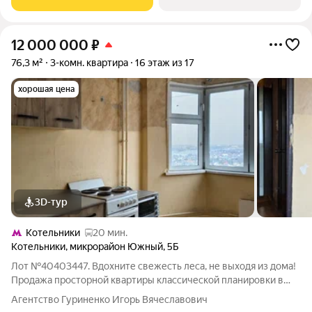
12 000 000
₽
76,3 м²
3-комн. квартира
16 этаж из 17
хорошая цена
3D-тур
Котельники
20 мин.
Котельники
,
микрорайон Южный
,
5Б
Лот №40403447. Вдохните свежесть леса, не выходя из дома!
Продажа просторной квартиры классической планировки в
Котельниках с видом на вековой лесной массив. Устали от
Агентство Гуриненко Игорь Вячеславович
городской пыли и шума? Предлагаю квартиру, где главным