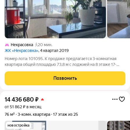
Некрасовка
20 мин.
ЖК «Некрасовка»
, 4 квартал 2019
Номер лота: 101095. К продаже предлагается 3-комнатная
квартира общей площадью 73,8 м с лоджией на 8 этаже 17-
этажного дома. По факту есть дополнительная спальня. Высота
потолков 2,7 м. Функциональная планировка: все комнаты
Позвонить
изолированные.
14 436 680
₽
от 51 862 ₽ в месяц
76 м²
3-комн. квартира
17 этаж из 25
новостройка