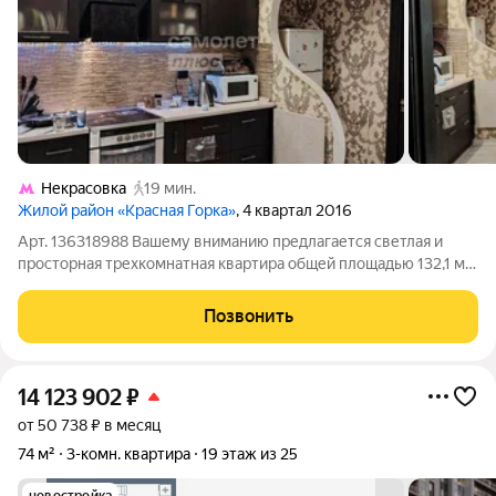
Некрасовка
19 мин.
Жилой район «Красная Горка»
, 4 квартал 2016
Арт. 136318988 Вашему вниманию предлагается светлая и
просторная трехкомнатная квартира общей площадью 132,1 м.
Функциональная планировка идеально подойдет для большой
семьи: просторные комнаты гардеробная два санузла ванная с
Позвонить
джакузи большой
14 123 902
₽
от 50 738 ₽ в месяц
74 м²
3-комн. квартира
19 этаж из 25