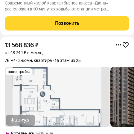
Современный жилой квартал бизнес-класса «Дюна»
расположен в 10 минутах ходьбы от станции метро
«Котельники» (1,2 км) на пересечении Новорязанского и
Дзержинского шоссе. Квартал находится в районе с развитой
Позвонить
инфраструктурой: в непосредственной
13 568 836
₽
от 48 744 ₽ в месяц
76 м²
3-комн. квартира
16 этаж из 25
новостройка
3D-тур
Котельники
25 мин.