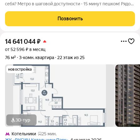
себя? Метро в шаговой доступности - 15 минут пешком! Рядом
все, что нужно для жизни и больше! Теплый, панельный дом,
2009 года постройки. Удивительно удачная планировка
Позвонить
позволяет воплотить ваши
14 641 044
₽
от 52 596 ₽ в месяц
76 м²
3-комн. квартира
22 этаж из 25
новостройка
3D-тур
Котельники
25 мин.