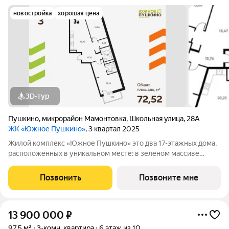
новостройка
хорошая цена
3D-тур
Пушкино
,
микрорайон Мамонтовка
,
Школьная улица
,
28А
ЖК «Южное Пушкино»
, 3 квартал 2025
Жилой комплекс «Южное Пушкино» это два 17-этажных дома,
расположенных в уникальном месте: в зеленом массиве
района Мамонтовка на берегу Учинского водохранилища.
Главная особенность сочетание уединённости и развитой
Позвонить
Позвоните мне
инфраструктуры. «Южное Пушкино»
13 900 000
₽
97,5 м²
3-комн. квартира
6 этаж из 10