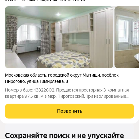
Московская область
,
городской округ Мытищи
,
посёлок
Пирогово
,
улица Тимирязева
,
8
Номер в базе: 13322602. Продается просторная 3-комнатная
квартира 97,5 кв. м в мкр. Пироговский. Три изолированные
комнаты по 18,8 кв. м в одной из спален предусмотрена
вместительная гардеробная зона, в двух комнатах дубовый
Позвонить
паркет. Большая кухня
Сохраняйте поиск и не упускайте