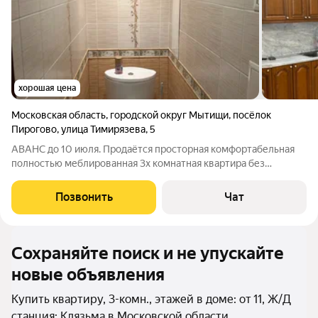
хорошая цена
Московская область
,
городской округ Мытищи
,
посёлок
Пирогово
,
улица Тимирязева
,
5
АВАНС до 10 июля. Продаётся просторная комфортабельная
полностью меблированная 3х комнатная квартира без
перепланировки. Дом монолитно кирпичный 2008 года
постройки. Общая площадь без учёта остекленной лоджии
Позвонить
Чат
96.5 кв м. Большая кухня-гостиная. В
Сохраняйте поиск и не упускайте
новые объявления
Купить квартиру, 3-комн., этажей в доме: от 11, Ж/Д
станция: Клязьма в Московской области