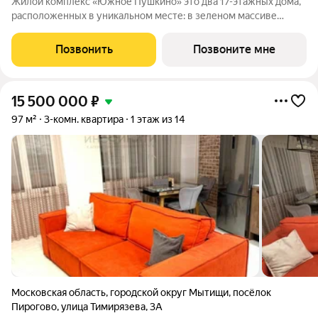
Жилой комплекс «Южное Пушкино» это два 17-этажных дома,
расположенных в уникальном месте: в зеленом массиве
района Мамонтовка на берегу Учинского водохранилища.
Главная особенность сочетание уединённости и развитой
Позвонить
Позвоните мне
инфраструктуры. «Южное Пушкино»
15 500 000
₽
97 м²
3-комн. квартира
1 этаж из 14
Московская область
,
городской округ Мытищи
,
посёлок
Пирогово
,
улица Тимирязева
,
3А