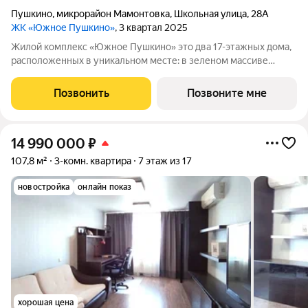
Пушкино
,
микрорайон Мамонтовка
,
Школьная улица
,
28А
ЖК «Южное Пушкино»
, 3 квартал 2025
Жилой комплекс «Южное Пушкино» это два 17-этажных дома,
расположенных в уникальном месте: в зеленом массиве
района Мамонтовка на берегу Учинского водохранилища.
Главная особенность сочетание уединённости и развитой
Позвонить
Позвоните мне
инфраструктуры. «Южное Пушкино»
14 990 000
₽
107,8 м²
3-комн. квартира
7 этаж из 17
новостройка
онлайн показ
хорошая цена