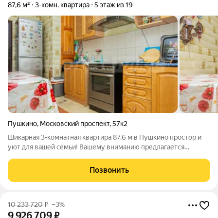
87,6 м²
3-комн. квартира
5 этаж из 19
Пушкино
,
Московский проспект
,
57к2
Шикарная 3-комнатная квартира 87,6 м в Пушкино простор и
уют для вашей семьи! Вашему вниманию предлагается
огромная, светлая и очень функциональная трехкомнатная
квартира в добротном кирпичном доме. Отличный вариант
Позвонить
формата «заезжай и живи» с
10 233 720
₽
–3%
9 926 709
₽