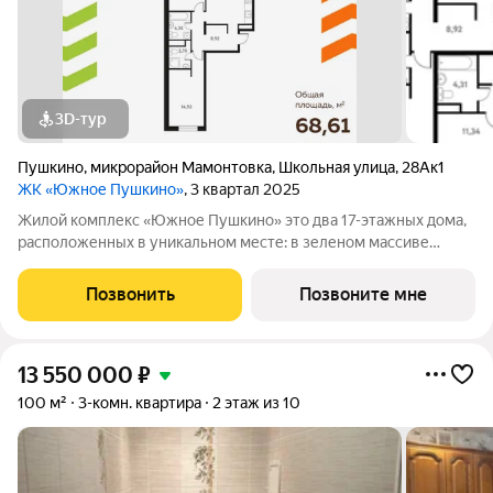
3D-тур
Пушкино
,
микрорайон Мамонтовка
,
Школьная улица
,
28Ак1
ЖК «Южное Пушкино»
, 3 квартал 2025
Жилой комплекс «Южное Пушкино» это два 17-этажных дома,
расположенных в уникальном месте: в зеленом массиве
района Мамонтовка на берегу Учинского водохранилища.
Главная особенность сочетание уединённости и развитой
Позвонить
Позвоните мне
инфраструктуры. «Южное Пушкино»
13 550 000
₽
100 м²
3-комн. квартира
2 этаж из 10