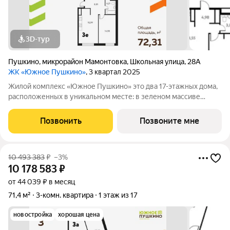
3D-тур
Пушкино
,
микрорайон Мамонтовка
,
Школьная улица
,
28А
ЖК «Южное Пушкино»
, 3 квартал 2025
Жилой комплекс «Южное Пушкино» это два 17-этажных дома,
расположенных в уникальном месте: в зеленом массиве
района Мамонтовка на берегу Учинского водохранилища.
Главная особенность сочетание уединённости и развитой
Позвонить
Позвоните мне
инфраструктуры. «Южное Пушкино»
10 493 383
₽
–3%
10 178 583
₽
от 44 039 ₽ в месяц
71,4 м²
3-комн. квартира
1 этаж из 17
новостройка
хорошая цена