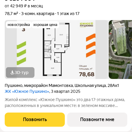
от 42 949 ₽ в месяц
78,7 м²
3-комн. квартира
1 этаж из 17
новостройка
хорошая цена
3D-тур
Пушкино
,
микрорайон Мамонтовка
,
Школьная улица
,
28Ак1
ЖК «Южное Пушкино»
, 3 квартал 2025
Жилой комплекс «Южное Пушкино» это два 17-этажных дома,
расположенных в уникальном месте: в зеленом массиве
района Мамонтовка на берегу Учинского водохранилища.
Главная особенность сочетание уединённости и развитой
Позвонить
Позвоните мне
инфраструктуры. «Южное Пушкино»