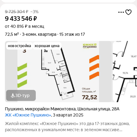
9 725 304
₽
–3%
9 433 546
₽
от 40 816 ₽ в месяц
72,5 м²
3-комн. квартира
15 этаж из 17
новостройка
хорошая цена
3D-тур
Пушкино
,
микрорайон Мамонтовка
,
Школьная улица
,
28А
ЖК «Южное Пушкино»
, 3 квартал 2025
Жилой комплекс «Южное Пушкино» это два 17-этажных дома,
расположенных в уникальном месте: в зеленом массиве
района Мамонтовка на берегу Учинского водохранилища.