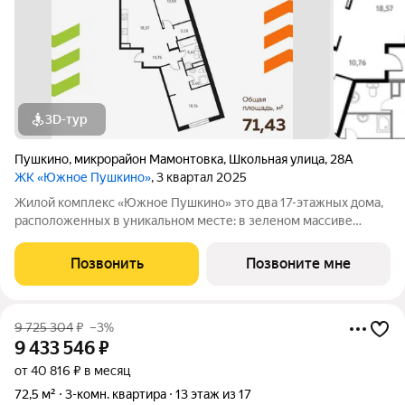
3D-тур
Пушкино
,
микрорайон Мамонтовка
,
Школьная улица
,
28А
ЖК «Южное Пушкино»
, 3 квартал 2025
Жилой комплекс «Южное Пушкино» это два 17-этажных дома,
расположенных в уникальном месте: в зеленом массиве
района Мамонтовка на берегу Учинского водохранилища.
Главная особенность сочетание уединённости и развитой
Позвонить
Позвоните мне
инфраструктуры. «Южное Пушкино»
9 725 304
₽
–3%
9 433 546
₽
от 40 816 ₽ в месяц
72,5 м²
3-комн. квартира
13 этаж из 17