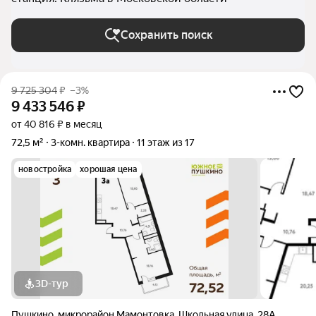
Сохранить поиск
9 725 304
₽
–3%
9 433 546
₽
от 40 816 ₽ в месяц
72,5 м²
3-комн. квартира
11 этаж из 17
новостройка
хорошая цена
3D-тур
Пушкино
,
микрорайон Мамонтовка
,
Школьная улица
,
28А