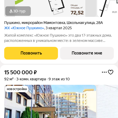
3D-тур
Пушкино
,
микрорайон Мамонтовка
,
Школьная улица
,
28А
ЖК «Южное Пушкино»
, 3 квартал 2025
Жилой комплекс «Южное Пушкино» это два 17-этажных дома,
расположенных в уникальном месте: в зеленом массиве
района Мамонтовка на берегу Учинского водохранилища.
Главная особенность сочетание уединённости и развитой
Позвонить
Позвоните мне
инфраструктуры. «Южное Пушкино»
15 500 000
₽
92 м²
3-комн. квартира
9 этаж из 10
новостройка