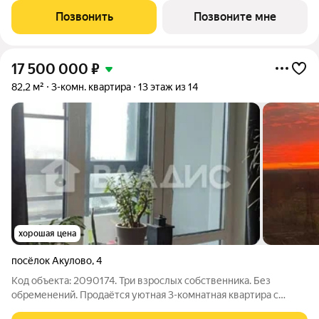
Главная особенность сочетание уединённости и развитой
Позвонить
Позвоните мне
инфраструктуры. «Южное Пушкино»
17 500 000
₽
82,2 м²
3-комн. квартира
13 этаж из 14
хорошая цена
посёлок Акулово
,
4
Код объекта: 2090174. Три взрослых собственника. Без
обременений. Продаётся уютная 3-комнатная квартира с
МОСКОВСКОЙ ПРОПИСКОЙ и видом на Останкинскую башню.