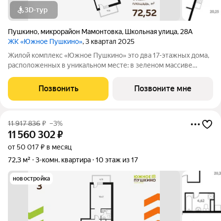
3D-тур
Пушкино
,
микрорайон Мамонтовка
,
Школьная улица
,
28А
ЖК «Южное Пушкино»
, 3 квартал 2025
Жилой комплекс «Южное Пушкино» это два 17-этажных дома,
расположенных в уникальном месте: в зеленом массиве
района Мамонтовка на берегу Учинского водохранилища.
Главная особенность сочетание уединённости и развитой
Позвонить
Позвоните мне
инфраструктуры. «Южное Пушкино»
11 917 836
₽
–3%
11 560 302
₽
от 50 017 ₽ в месяц
72,3 м²
3-комн. квартира
10 этаж из 17
новостройка