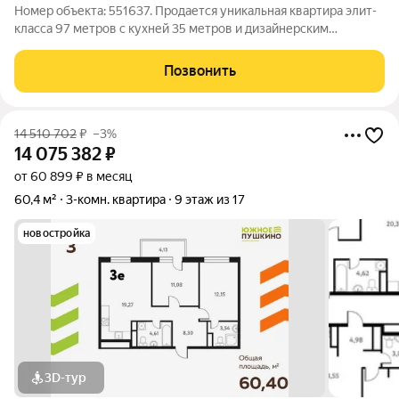
Номер объекта: 551637. Продается уникальная квартира элит-
класса 97 метров с кухней 35 метров и дизайнерским
ремонтом. Это редкое предложение на вторичном рынке, где
каждый метр продуман до мелочей, а мебель остается новым
Позвонить
владельцам. Квартира
14 510 702
₽
–3%
14 075 382
₽
от 60 899 ₽ в месяц
60,4 м²
3-комн. квартира
9 этаж из 17
новостройка
3D-тур