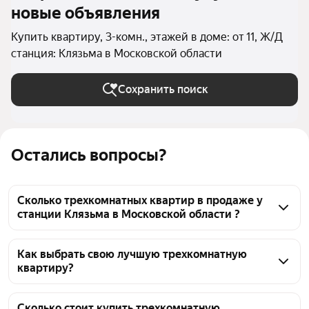
новые объявления
Купить квартиру, 3-комн., этажей в доме: от 11, Ж/Д
станция: Клязьма в Московской области
Сохранить поиск
Остались вопросы?
Сколько трехкомнатных квартир в продаже у
станции Клязьма в Московской области ?
На Яндекс Недвижимости в продаже у станции 
Клязьма в Московской области 20 трехкомнатных 
Как выбрать свою лучшую трехкомнатную
квартиру?
квартир, из них 9 объявлений от агентств, 11 
объявлений от застройщиков
Чтобы купить 3-комнатную квартиру в 
многоэтажном доме у станции Клязьма, 
Сколько стоит купить трехкомнатную