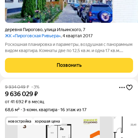
деревня Пирогово
,
улица Ильинского
,
7
ЖК «Пироговская Ривьера»
, 4 квартал 2017
Роскошная планировка и параметры, воздушная с панорамным
видом квартира. Комнаты две по 12,5 кв.м. и одна 17 кв.м.
Большая кухня - гостинная. Сан./уз. раздельный. Огромная
лоджия. Вся инфраструктура внутри ЖК. Свободная продажа,
Позвонить
один собственник, без
9 934 049
₽
–3%
9 636 029
₽
от 41 692 ₽ в месяц
68,6 м²
3-комн. квартира
16 этаж из 17
новостройка
хорошая цена