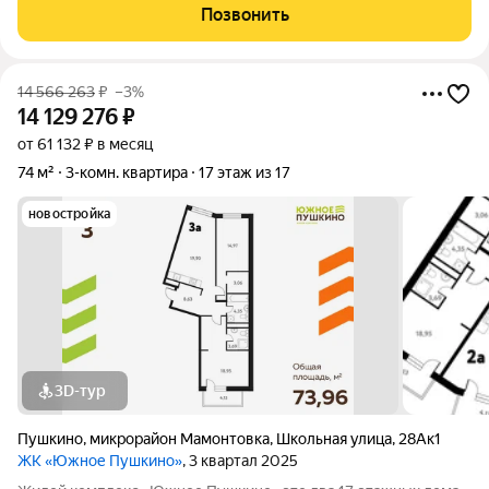
Квартира расположена на 13 этаже 14-этажного дома
Позвонить
повышенной комфортности, построенного в
14 566 263
₽
–3%
14 129 276
₽
от 61 132 ₽ в месяц
74 м²
3-комн. квартира
17 этаж из 17
новостройка
3D-тур
Пушкино
,
микрорайон Мамонтовка
,
Школьная улица
,
28Ак1
ЖК «Южное Пушкино»
, 3 квартал 2025