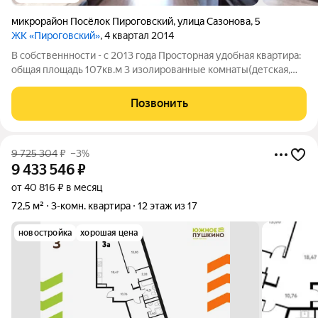
микрорайон Посёлок Пироговский
,
улица Сазонова
,
5
ЖК «Пироговский»
, 4 квартал 2014
В собственнности - c 2013 года Просторная удобная квартира:
общая площадь 107кв.м 3 изолированные комнаты(детская,
спальня, кабинет или гостиная); 2 полноценных санузла
Современный ремонт и оснащение квартиры ; Продажа с
Позвонить
мебелью обсуждается(вся
9 725 304
₽
–3%
9 433 546
₽
от 40 816 ₽ в месяц
72,5 м²
3-комн. квартира
12 этаж из 17
новостройка
хорошая цена