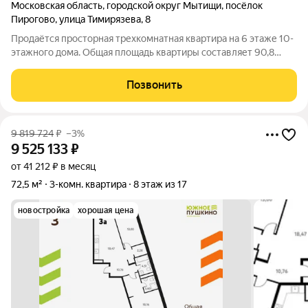
Московская область
,
городской округ Мытищи
,
посёлок
Пирогово
,
улица Тимирязева
,
8
Продаётся просторная трехкомнатная квартира на 6 этаже 10-
этажного дома. Общая площадь квартиры составляет 90,8
квадратных метров, при этом кухня занимает 16 квадратных
метров. Для тех, кому важен комфорт и удобство, это
Позвонить
идеальный вариант. Квартира
9 819 724
₽
–3%
9 525 133
₽
от 41 212 ₽ в месяц
72,5 м²
3-комн. квартира
8 этаж из 17
новостройка
хорошая цена