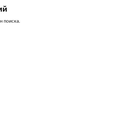
ий
н поиска.