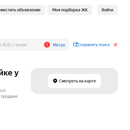
зместить объявление
Моя подборка ЖК
Войти
1
Сохранить поиск
Метро
йке у
Смотреть на карте
 от
о продаже