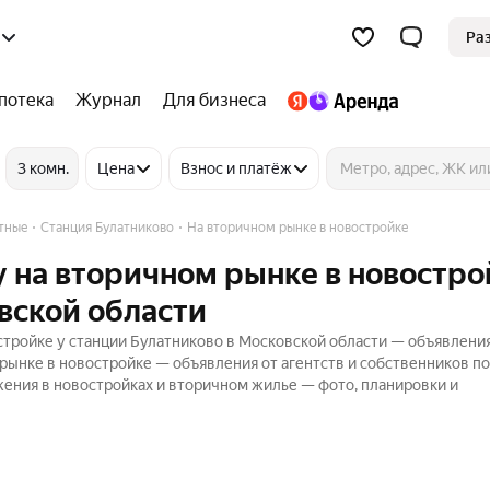
Ра
потека
Журнал
Для бизнеса
3 комн.
Цена
Взнос и платёж
тные
Станция Булатниково
На вторичном рынке в новостройке
 на вторичном рынке в новостро
вской области
тройке у станции Булатниково в Московской области — объявления
 рынке в новостройке — объявления от агентств и собственников п
ения в новостройках и вторичном жилье — фото, планировки и