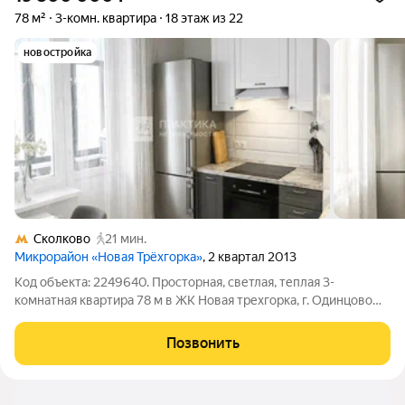
78 м²
3-комн. квартира
18 этаж из 22
новостройка
Сколково
21 мин.
Микрорайон «Новая Трёхгорка»
, 2 квартал 2013
Код объекта: 2249640. Просторная, светлая, теплая 3-
комнатная квартира 78 м в ЖК Новая трехгорка, г. Одинцово
находится в экологически чистом районе недалеко от
Подушкинского леса. 18 этаж - это самый потрясающий
Позвонить
панорамный вид на лес из окна! Свежий