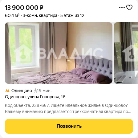
13 900 000
₽
60,4 м²
3-комн. квартира
5 этаж из 12
Одинцово
19 мин.
Одинцово
,
улица Говорова
,
16
Код объекта: 2287657. Ищете идеальное жильё в Одинцово?
Вашему вниманию предлагается трёхкомнатная квартира по
адресу: улица Говорова, 16. Этот вариант отличный выбор для
тех, кто ценит комфорт и доступность. Квартира расположена
Позвонить
на 5 этаже