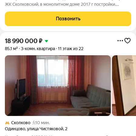
ЖК Сколковский, в монолитном доме 2017 г постройки.
Квартира находится в середине дома. Самый близкий к Москве
микрорайон Одинцово. Рядом два парка Парк Новая Трехгорка
Позвонить
и Лесной заповедник.
18 990 000
₽
85,1 м²
3-комн. квартира
11 этаж из 22
Сколково
10 мин.
Одинцово
,
улица Чистяковой
,
2