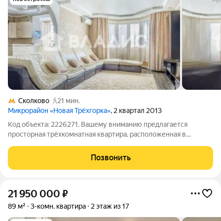
Сколково
21 мин.
Микрорайон «Новая Трёхгорка»
, 2 квартал 2013
Код объекта: 2226271. Вашему вниманию предлагается
просторная трёхкомнатная квартира, расположенная в
престижном районе Одинцово, на Кутузовской улице, 74Б.
Этот объект недвижимости представляет собой идеальный
Позвонить
выбор для тех, кто ценит высокий
21 950 000
₽
89 м²
3-комн. квартира
2 этаж из 17