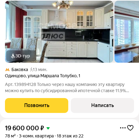
3D-тур
Баковка
13 мин.
Одинцово
,
улица Маршала Толубко
,
1
Арт. 139894128 Только через нашу компанию эту квартиру
можно купить по субсидированной ипотечной ставке 11.9%
Предлагается к продаже светлая и просторная 3-комнатная
квартира 102,3 м в Одинцово идеальный выбор для семьи
Позвонить
Написать
Уникальная планировка
19 600 000
₽
78 м²
3-комн. квартира
18 этаж из 22