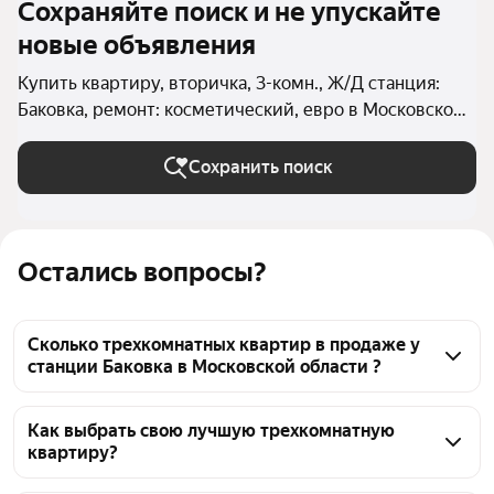
Сохраняйте поиск и не упускайте
новые объявления
Купить квартиру, вторичка, 3-комн., Ж/Д станция:
Баковка, ремонт: косметический, евро в Московской
области
Сохранить поиск
Остались вопросы?
Сколько трехкомнатных квартир в продаже у
станции Баковка в Московской области ?
На Яндекс Недвижимости в продаже у станции 
Баковка в Московской области 28 трехкомнатных 
Как выбрать свою лучшую трехкомнатную
квартиру?
квартир, из них 1 объявление от собственников, 27 
объявлений от агентств
Чтобы купить 3-комнатную квартиру с ремонтом 