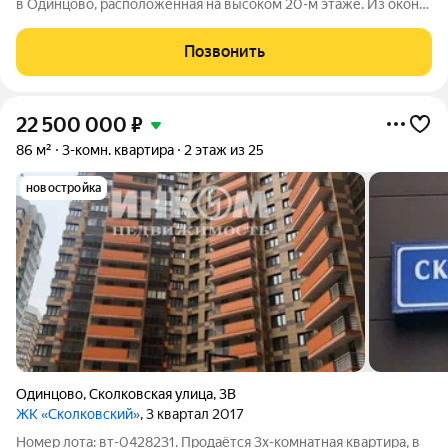
в Одинцово, расположенная на высоком 20-м этаже. Из окон
открывается впечатляющий панорамный вид на город и
окрестности Одинцово никаких окон напротив, только
Позвонить
ощущение простора, света и
22 500 000
₽
86 м²
3-комн. квартира
2 этаж из 25
новостройка
Одинцово
,
Сколковская улица
,
3В
ЖК «Сколковский»
, 3 квартал 2017
Номер лота: вт-0428231. Продаётся 3х-комнатная квартира, в