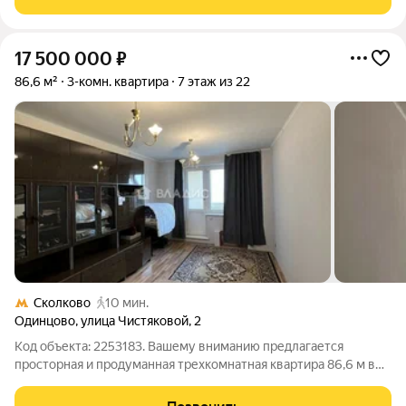
51,2м.кв. - Кухня
17 500 000
₽
86,6 м²
3-комн. квартира
7 этаж из 22
Сколково
10 мин.
Одинцово
,
улица Чистяковой
,
2
Код объекта: 2253183. Вашему вниманию предлагается
просторная и продуманная трехкомнатная квартира 86,6 м в
Одинцово рациональный баланс площади, планировки и
выгодной цены: идеальный вариант для тех, кто ценит