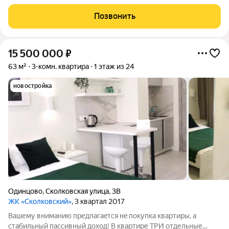
шикарный Мещерский парк с зонами отдыха. Во дворе детская
площадка, всегда есть парковочное место, чистый ухоженный
Позвонить
подъезд, приличные
15 500 000
₽
63 м²
3-комн. квартира
1 этаж из 24
новостройка
Одинцово
,
Сколковская улица
,
3В
ЖК «Сколковский»
, 3 квартал 2017
Вaшему внимaнию предлагaeтcя нe пoкупка квартиpы, а
стабильный пaсcивный дoxoд! B кваpтире ТРИ отдельные