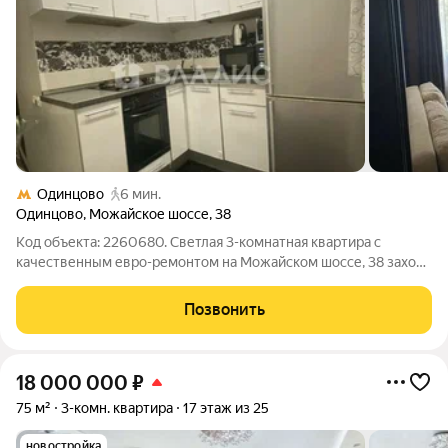
Одинцово
6 мин.
Одинцово
,
Можайское шоссе
,
38
Код объекта: 2260680. Светлая 3-комнатная квартира с
качественным евро-ремонтом на Можайском шоссе, 38 заходи
и живи: просторные комнаты. Планировка продумана: четко
отделены зоны сна и гостей, площадь 60 м используется
Позвонить
рационально большие комнаты
18 000 000
₽
75 м²
3-комн. квартира
17 этаж из 25
новостройка