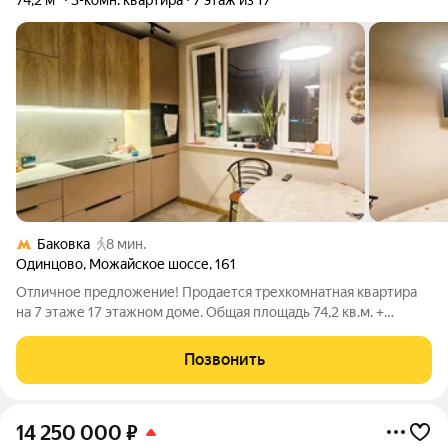
74,2 м²
3-комн. квартира
7 этаж из 17
Баковка
8 мин.
Одинцово
,
Можайское шоссе
,
161
Отличное предложение! Продается трехкомнатная квартира
на 7 этаже 17 этажном доме. Общая площадь 74,2 кв.м. +
большая лоджия! Комнаты изолированные, большая прихожая
15,1 кв.м. Кухня оборудована встроенной мебелью и техникой!
Позвонить
2 лифта, "умный "
14 250 000
₽