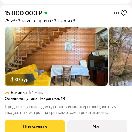
15 000 000
₽
75 м²
3-комн. квартира
3 этаж из 3
3D-тур
Баковка
4 мин.
Одинцово
,
улица Некрасова
,
19
Продаётся уютная двухуровневая квартира площадью 75
квадратных метров на третьем этаже трёхэтажного
кирпичного дома, расположенного по адресу: город Одинцово,
улица Некрасова, дом 19. Жилая площадь составляет 35
Позвонить
Чат
квадратных метров, что позволяет