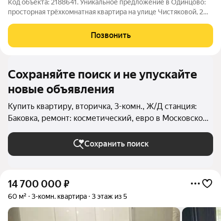
Код объекта: 2188641. Уникальное предложение в Одинцово:
просторная трёхкомнатная квартира на улице Чистяковой, 2
ждёт своих жильцов! Квартира расположена на 11-м этаже 22-
этажного панельного дома 2005 года постройки. Общая
Позвонить
площадь 85,1 кв. м, кухня
Сохраняйте поиск и не упускайте
новые объявления
Купить квартиру, вторичка, 3-комн., Ж/Д станция:
Баковка, ремонт: косметический, евро в Московской
области
Сохранить поиск
14 700 000
₽
60 м²
3-комн. квартира
3 этаж из 5