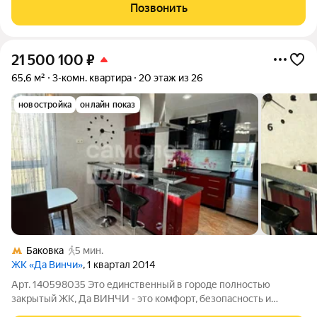
Чистяковой. Утреннее солнце заливает комнаты окна выходят
Позвонить
на улицу, благодаря высокому
21 500 100
₽
65,6 м²
3-комн. квартира
20 этаж из 26
новостройка
онлайн показ
Баковка
5 мин.
ЖК «Да Винчи»
, 1 квартал 2014
Арт. 140598035 Это единственный в городе полностью
закрытый ЖК, Да ВИНЧИ - это комфорт, безопасность и
удобство во всем !!! ИПОТЕКА 11.75! СУПЕР ПРЕДЛОЖЕНИЕ