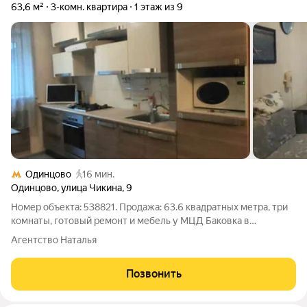
63,6 м²
3-комн. квартира
1 этаж из 9
Одинцово
16 мин.
Одинцово
,
улица Чикина
,
9
Номер объекта: 538821. Продажа: 63.6 квадратных метра, три
комнаты, готовый ремонт и мебель у МЦД Баковка в
Одинцово. Эта квартира на первом этаже девятиэтажного
Агентство Наталья
дома объединяет простор, транспортную доступность и
выгоду, чтобы Вы переехали сразу и
Позвонить