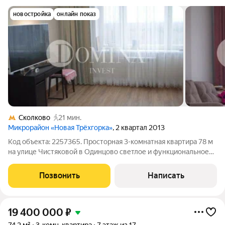
новостройка
онлайн показ
Сколково
21 мин.
Микрорайон «Новая Трёхгорка»
, 2 квартал 2013
Код объекта: 2257365. Просторная 3-комнатная квартира 78 м
на улице Чистяковой в Одинцово светлое и функциональное
пространство, где удобно жить и работать в одном месте.
Окна выходят на улицу, квартира наполнена естественным
Позвонить
Написать
светом в течение дня, а
19 400 000
₽