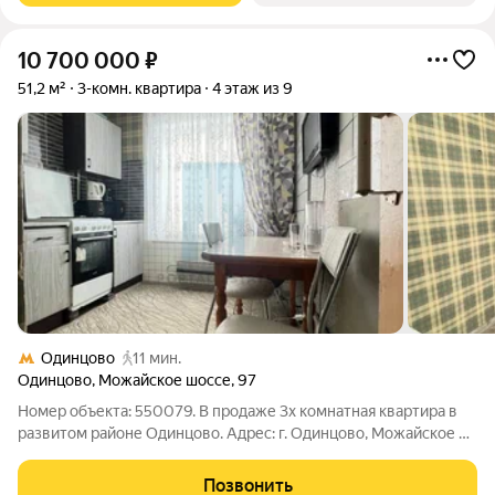
10 700 000
₽
51,2 м²
3-комн. квартира
4 этаж из 9
Одинцово
11 мин.
Одинцово
,
Можайское шоссе
,
97
Номер объекта: 550079. В продаже 3х комнатная квартира в
развитом районе Одинцово. Адрес: г. Одинцово, Можайское ш.
д.97 Квартира расположена на 4 этаже 9 этажного дома. В
подъезде есть пассажирский лифт. Квартира общей площадью
Позвонить