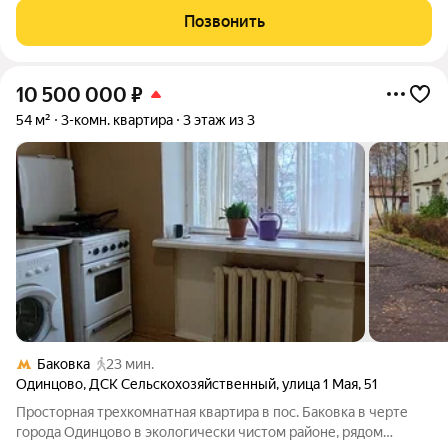
ОТ ГК САМОЛЕТ - БЕРИ СВОЙ НОУТБУК ЗАЕЗЖАЙ И ЖИВИ С
Позвонить
УДОВОЛЬСТВИЕМ Предлагаем просторную
10 500 000
₽
54 м²
3-комн. квартира
3 этаж из 3
Баковка
23 мин.
Одинцово
,
ДСК Сельскохозяйственный
,
улица 1 Мая
,
51
Просторная трехкомнатная квартира в пос. Баковка в черте
города Одинцово в экологически чистом районе, рядом