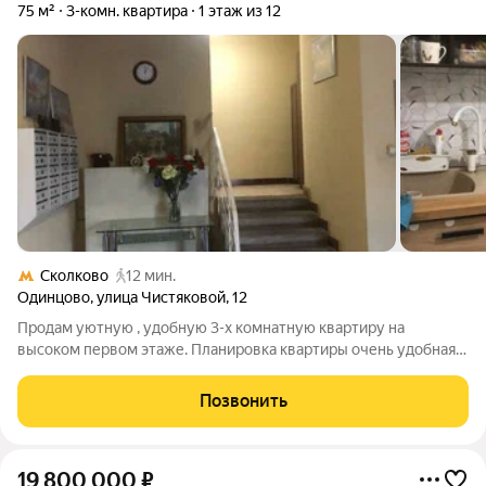
75 м²
3-комн. квартира
1 этаж из 12
Сколково
12 мин.
Одинцово
,
улица Чистяковой
,
12
Продам уютную , удобную 3-х комнатную квартиру на
высоком первом этаже. Планировка квартиры очень удобная,
все комнаты изолированы, два санузла.. Один санузел без
ремоната, его можно использовать как гардеробную, кладовку,
Позвонить
постирочную или второй
19 800 000
₽