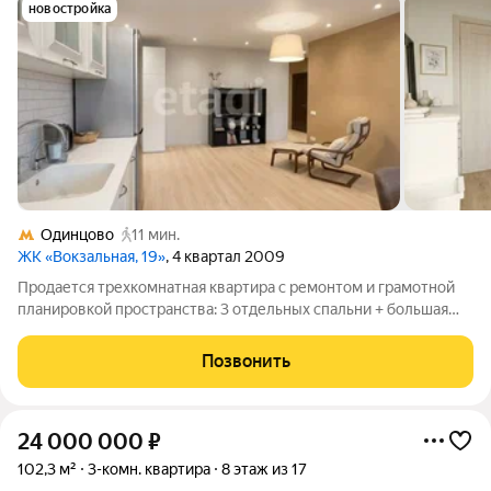
новостройка
Одинцово
11 мин.
ЖК «Вокзальная, 19»
, 4 квартал 2009
Продается трехкомнатная квартира с ремонтом и грамотной
планировкой пространства: 3 отдельных спальни + большая
кухня-гостиная, два санузла, 3 лоджии. Есть мастер-спальня:
спальня со своим туалетом и душем. Квартира готова к
Позвонить
проживанию, оборудована
24 000 000
₽
102,3 м²
3-комн. квартира
8 этаж из 17