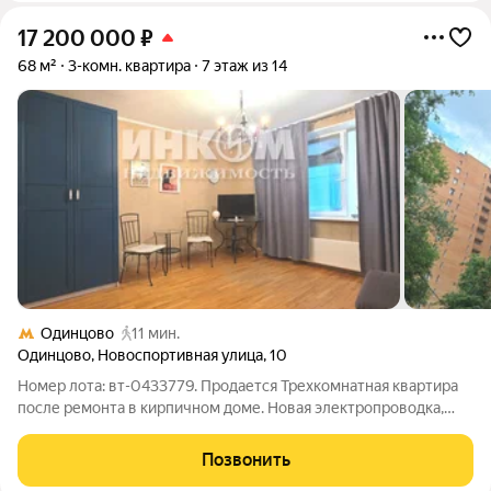
17 200 000
₽
68 м²
3-комн. квартира
7 этаж из 14
Одинцово
11 мин.
Одинцово
,
Новоспортивная улица
,
10
Номер лота: вт-0433779. Продается Трехкомнатная квартира
после ремонта в кирпичном доме. Новая электропроводка,
сантехника. Комнаты изолированные 17-13.2-8 кв.м. Большая
кухня. Две застекленные лоджии с выходами с кухни и
Позвонить
комнаты. Санузел раздельный.