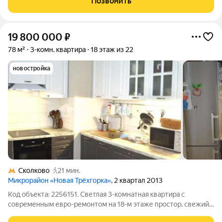
Позвонить
комфортное пространство и реальные
19 800 000
₽
78 м²
3-комн. квартира
18 этаж из 22
новостройка
Сколково
21 мин.
Микрорайон «Новая Трёхгорка»
, 2 квартал 2013
Код объекта: 2256151. Светлая 3-комнатная квартира с
современным евро-ремонтом на 18-м этаже простор, свежий
вид и готовность заехать сразу, в Одинцово, на улице