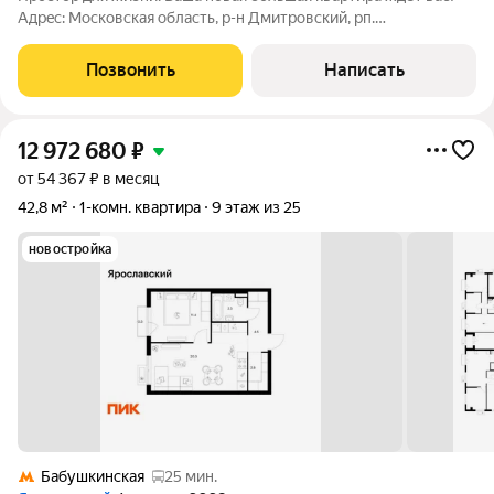
Адpec: Московская область, р-н Дмитровский, рп.
Некрасовский, ул. Заводская, дом 39. Общая площадь, кв.м.: 89
(без учета лоджий), с лоджиями 95,5. Этаж/этажность: 3/5 Тип
Позвонить
Написать
дома: кирпичный 2005
12 972 680
₽
от 54 367 ₽ в месяц
42,8 м²
1-комн. квартира
9 этаж из 25
новостройка
Бабушкинская
25 мин.