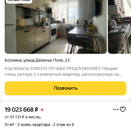
онлайн показ
Коломна
,
улица Девичье Поле
,
23
Код объекта: 2289379. ЛУЧШЕЕ ПРЕДЛОЖЕНИЕ!!! Продам
очень уютную 2-х комнатную квартиру, расположенную на
пятом этаже девятиэтажного дома. Квартира имеет большое
количество преимуществ: две большие изолированные
Позвонить
комнаты раздельный санузел
19 023 668
₽
от 91 131 ₽ в месяц
51 м²
2-комн. квартира
2 этаж из 6