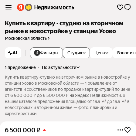
Купить квартиру - студию на вторичном
рынке в новостройке у станции Усово
Московская область
AI
Фильтры
Студия
Цена
Взнос и 
4
1 предложение
•
по актуальности
Купить квартиру-студию на вторичном рынке в новостройке у
станции Усово в Московской области — 1 объявление от
агентств и собственников по продаже квартир-студий по цене
от 6 500 000 ₽ до 6 500 000 ₽ на Яндекс Недвижимости. В
нашем каталоге предложения площадью от 19,9 м² до 19,9 м² в
новостройках и вторичном жилье — фото, планировки и
характеристики.
6 500 000
₽