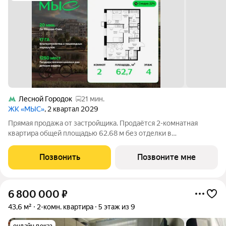
Лесной Городок
21 мин.
ЖК «МЫС»
, 2 квартал 2029
Прямая продажа от застройщика. Продаётся 2-комнатная
квартира общей площадью 62.68 м без отделки в
премиальном жилом комплексе "МЫС" на 4-м этаже 12-
этажного дома. Квартира расположена в корпусе "Урал".
Позвонить
Позвоните мне
Проект МЫС это, прежде всего, идеальное место
6 800 000
₽
43,6 м²
2-комн. квартира
5 этаж из 9