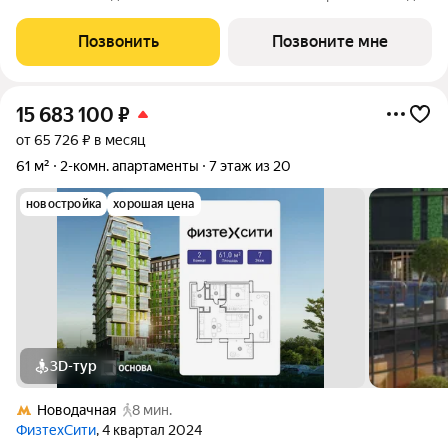
на Никитский бульвар и Центральный Дом журналиста.
Планировочное решение включает панорамную гостиную, 2
Позвонить
Позвоните мне
мастер-спальни с личными ванными
15 683 100
₽
от 65 726 ₽ в месяц
61 м²
2-комн. апартаменты
7 этаж из 20
новостройка
хорошая цена
3D-тур
Новодачная
8 мин.
ФизтехСити
, 4 квартал 2024