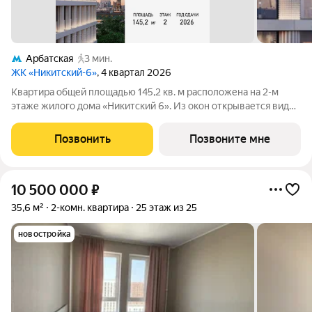
Арбатская
3 мин.
ЖК «Никитский-6»
, 4 квартал 2026
Квартира общей площадью 145,2 кв. м расположена на 2-м
этаже жилого дома «Никитский 6». Из окон открывается вид
на Никитский бульвар, Арбат, Дом-музей им. Н.В. Гоголя и
Центральный Дом журналиста. Планировочное решение
Позвонить
Позвоните мне
включает панорамную
10 500 000
₽
35,6 м²
2-комн. квартира
25 этаж из 25
новостройка