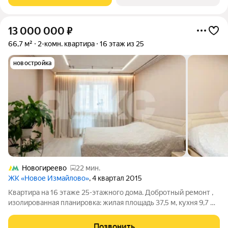
одну сторону. В
13 000 000
₽
66,7 м²
2-комн. квартира
16 этаж из 25
новостройка
Новогиреево
22 мин.
ЖК «Новое Измайлово»
, 4 квартал 2015
Квартира на 16 этаже 25-этажного дома. Добротный ремонт ,
изолированная планировка: жилая площадь 37,5 м, кухня 9,7 м.
Раздельный санузел, ванна в гидроизоляции , теплые полы,
есть балкон и лоджия дополнительные места для хранения и
Позвонить