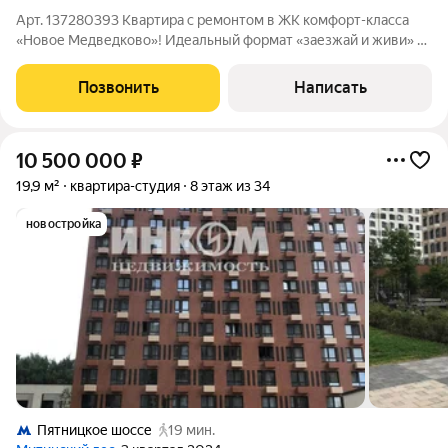
Арт. 137280393 Квартира с ремонтом в ЖК комфорт-класса
«Новое Медведково»! Идеальный формат «заезжай и живи» в
одном из самых развитых и экологичных районов
Подмосковья. 1) Локация и домАдрес: МО, г. Мытищи, проспект
Позвонить
Написать
Астрахова, д. 14. Расположение: 2
10 500 000
₽
19,9 м²
квартира-студия
8 этаж из 34
новостройка
Пятницкое шоссе
19 мин.