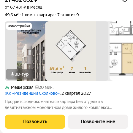
от 67 431 ₽ в месяц
49,6 м²
1-комн. квартира
7 этаж из 9
новостройка
3D-тур
Мещерская
20 мин.
ЖК «Резиденции Сколково»
, 2 квартал 2027
Продается однокомнатная квартира без отделки в
девятиэтажном монолитном доме жилого комплекса
«Резиденции Сколково». Общая площадь квартиры - 49,6 кв. м,
этаж 7 из 9. Срок сдачи - 2 квартал 2027 года. ТОЛЬКО ДО 31
Позвонить
Позвоните мне
АВГУСТА выгодные условия на