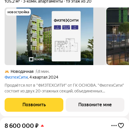
105,2 м²
3-комн. апартаменты
19 этаж из 20
новостройка
Новодачная
8 мин.
ФизтехСити
, 4 квартал 2024
Продаётся лот в "ФИЗТЕХСИТИ" от ГК ОСНОВА. "ФизтехСити"
состоит из двух 20-этажных секций, объединенных
двухэтажным основанием, и включает 488 лотов с
панорамным остеклением. В кластере собственный
Позвонить
Позвоните мне
подземный паркинг и гостевые парковки, на первых
8 600 000
₽