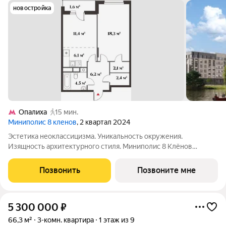
новостройка
Опалиха
15 мин.
Миниполис 8 кленов
, 2 квартал 2024
Эстетика неоклассицизма. Уникальность окружения.
Изящность архитектурного стиля. Миниполис 8 Клёнов
расположился в подмосковном микрорайоне Опалиха.
Несмотря на удаленность от многолюдных улиц и шумных
Позвонить
Позвоните мне
магистралей добраться до центра столицы не
5 300 000
₽
66,3 м²
3-комн. квартира
1 этаж из 9