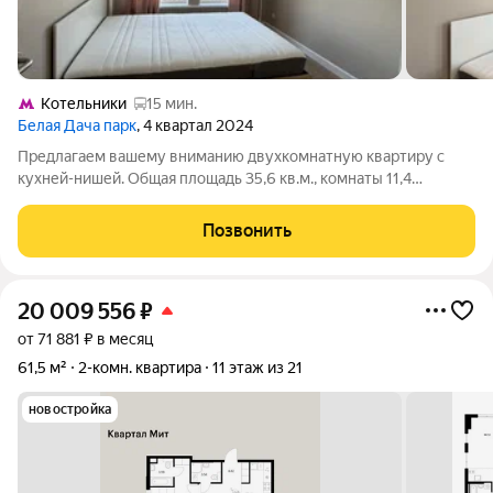
Котельники
15 мин.
Белая Дача парк
, 4 квартал 2024
Предлагаем вашему вниманию двухкомнатную квартиру с
кухней-нишей. Общая площадь 35,6 кв.м., комнаты 11,4
кв.м+10,4 кв.м., кухня-ниша 5,1 кв.м. Высота потолков 2,65м.
Квартира в идеальном состоянии («заезжай и живи»), после
Позвонить
получения ключей никто не
20 009 556
₽
от 71 881 ₽ в месяц
61,5 м²
2-комн. квартира
11 этаж из 21
новостройка