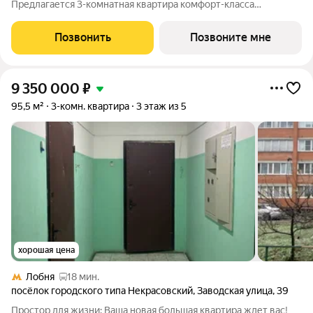
Предлагается 3-комнатная квартира комфорт-класса
площадью 76.18 кв.м в Квартал Строгино, корпус 2КВ на 23-м
этаже, в жилом комплексе "Квартал Строгино".В варианте без
Позвонить
Позвоните мне
отделки мы установили окна и входную
9 350 000
₽
95,5 м²
3-комн. квартира
3 этаж из 5
хорошая цена
Лобня
18 мин.
посёлок городского типа Некрасовский
,
Заводская улица
,
39
Простор для жизни: Ваша новая большая квартира ждет вас!