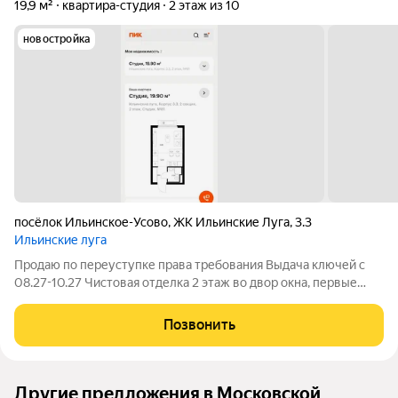
19,9 м²
квартира-студия
2 этаж из 10
новостройка
посёлок Ильинское-Усово
,
ЖК Ильинские Луга
,
3.3
Ильинские луга
Продаю по переуступке права требования Выдача ключей с
08.27-10.27 Чистовая отделка 2 этаж во двор окна, первые
этажи жилые В залоге у Альфа банка( без мат капитала) Метро
рядом с ЖК в 2029г Строительство неподалеку СберСити
Позвонить
(коллаборация деловых
Другие предложения в Московской