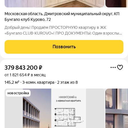
Московская область
,
Дмитровский муниципальный округ
,
КП
Бунгало клуб Курово
,
72
Добрый день! Продаём ПРОСТОРНУЮ квартиру в ЖК
«Бунгало CLUB-KUROVO»! ПРО ДОКУМЕНТЫ: Один взрослый
собственник. ПРЯМАЯ продажа, готовы сразу выходить на
сделку. Покажем все документы, укажем ПОЛНУЮ стоимость
Позвонить
в договоре. Квартира БЕЗ ПЕРЕПЛАНИРОВОК и
379 843 200
₽
от 1 821 654 ₽ в месяц
145,2 м²
3-комн. квартира
2 этаж из 8
новостройка