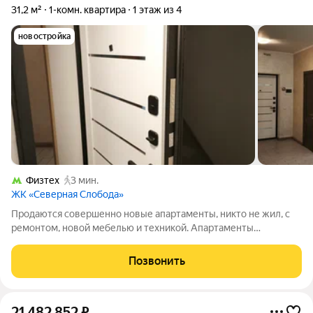
31,2 м²
1-комн. квартира
1 этаж из 4
новостройка
Физтех
3 мин.
ЖК «Северная Слобода»
Продаются совершенно новые апартаменты, никто не жил, с
ремонтом, новой мебелью и техникой. Апартаменты
расположены по адресу: Дмитровское шоссе, 122Гк1. Он
относится к огороженному и охраняемому коттеджному
Позвонить
поселку бизнес-класса Северная Слобода.
21 482 852
₽