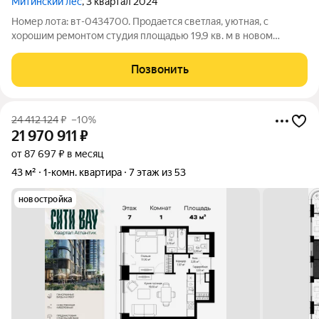
Митинский лес
, 3 квартал 2024
Номер лота: вт-0434700. Продается светлая, уютная, с
хорошим ремонтом студия площадью 19,9 кв. м в новом
монолитном доме по адресу Москва, ул. Муравская, д. 38Б,
корпус 4, на 8 этаже 34-этажного дома. Дом входит в
Позвонить
масштабный жилой комплекс
24 412 124
₽
–10%
21 970 911
₽
от 87 697 ₽ в месяц
43 м²
1-комн. квартира
7 этаж из 53
новостройка