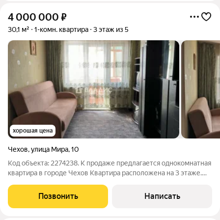
4 000 000
₽
30,1 м²
1-комн. квартира
3 этаж из 5
хорошая цена
Чехов
,
улица Мира
,
10
Код объекта: 2274238. К продаже предлагается однокомнатная
квартира в городе Чехов Квартира расположена на 3 этаже.
Окна выходят во двор, имеется застекленный балкон. В
квартира обставлена всей необходимой техникой и мебелью
Позвонить
Написать
для нового собственника.