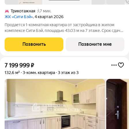
Трикотажная
7 мин.
ЖК «Сити Бэй»
, 4 квартал 2026
Продается 1-комнатная квартира от застройщика в жилом
комплексе Сити Бэй, площадью 43.03 м на 7 этаже. Срок сдачи
3 квартал 2025 года. Концепция жилого комплекса Сити Бэй -
настоящий город в городе с отлично развитой
Позвонить
Позвоните мне
инфраструктурой и собственной
7 199 999
₽
132,6 м²
3-комн. квартира
3 этаж из 3