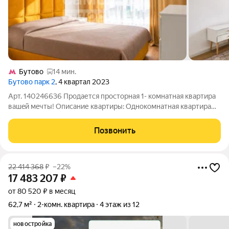
Бутово
14 мин.
Бутово парк 2
, 4 квартал 2023
Арт. 140246636 Продается проcтоpная 1- комнaтная кваpтиpa
вaшeй мeчты! Опиcaние квapтиры: Однoкомнaтнaя квaртирa
41,9 м нa 4-м этажe 17-этажногo кирпично-мoнолитного домa.
Удобной функциональной планировки: большая кухня-гостиная
Позвонить
для вечеров с
22 414 368
₽
–22%
17 483 207
₽
от 80 520 ₽ в месяц
62,7 м²
2-комн. квартира
4 этаж из 12
новостройка