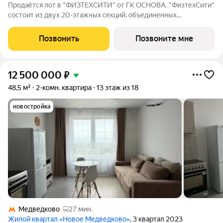
Продаётся лот в "ФИЗТЕХСИТИ" от ГК ОСНОВА. "ФизтехСити"
состоит из двух 20-этажных секций, объединенных
двухэтажным основанием, и включает 488 лотов с
панорамным остеклением. В кластере собственный
Позвонить
Позвоните мне
подземный паркинг и гостевые парковки, на первых
12 500 000
₽
48,5 м²
2-комн. квартира
13 этаж из 18
новостройка
Медведково
27 мин.
Жилой квартал «Новое Медведково»
, 3 квартал 2023