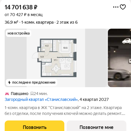
14 701 638
₽
от 70 427 ₽ в месяц
36,9 м²
1-комн. квартира
2 этаж из 6
новостройка
последнее предложение
Павшино
24 мин.
Загородный квартал «Станиславский»
, 4 квартал 2027
1-комн. квартира в ЖК "Станиславский" на 2 этаже. Квартира
без отделки, после получения ключей можно делать ремонт.
Общая площадь: 36.9 кв.м., жилая: 10.5 кв.м., площадь
просторной кухни-столовой: 17.1 кв.м. Все окна выходят на
Позвонить
Позвоните мне