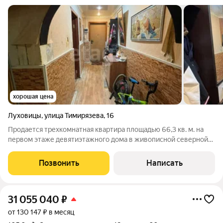
хорошая цена
Луховицы
,
улица Тимирязева
,
16
Продается трехкомнатная квартира площадью 66,3 кв. м. на
первом этаже девятиэтажного дома в живописной северной
части города Луховицы на улице Тимирязева! Светлые и
просторные комнаты создают атмосферу уюта и тепла. Кухня
Позвонить
Написать
площадью 10 кв. м. станет
31 055 040
₽
от 130 147 ₽ в месяц