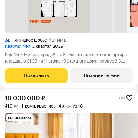
Пятницкое шоссе
21 мин.
Квартал Мит
, 2 квартал 2029
В районе Митино продаётся 2-комнатная квартира квартира
площадью 61.53 на 11 этаже 19 этажного дома (корпус 3.6,
секция 10) в проекте ПИК «Митинский лес». Удобное
расположение 20 минут пешком до станции метро
Позвонить
Позвоните мне
«Пятницкое шоссе». 8 минут на автомобиле
10 000 000
₽
41,9 м²
1-комн. квартира
4 этаж из 18
новостройка