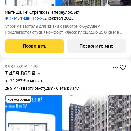
Мытищи
,
1-й Стрелковый переулок
,
5к1
ЖК «Мытищи Парк»
, 2 квартал 2025
Строим кварталы для жизни с заботой о будущем.
Предлагается студия комфорт-класса площадью 25.0 кв.м в
Мытищи Парк, корпус 4.2КВ на 7-м этаже, в жилом комплексе
"Мытищи Парк".Квартиру в комплексе на выбор: может быть
Позвонить
Позвоните мне
как с отделкой, так и без. В
8 987 789
₽
–17%
7 459 865
₽
от 32 287 ₽ в месяц
25,9 м²
квартира-студия
6 этаж из 17
новостройка