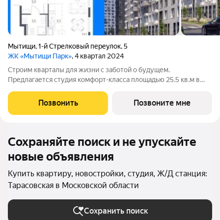
Мытищи
,
1-й Стрелковый переулок
,
5
ЖК «Мытищи Парк»
, 4 квартал 2024
Строим кварталы для жизни с заботой о будущем.
Предлагается студия комфорт-класса площадью 25.5 кв.м в
Мытищи Парк, корпус 4.1КВ на 15-м этаже, в жилом комплексе
"Мытищи Парк".Квартиру в комплексе на выбор: может быть
Позвонить
Позвоните мне
как с отделкой, так и без. В
Сохраняйте поиск и не упускайте
новые объявления
Купить квартиру, новостройки, студия, Ж/Д станция:
Тарасовская в Московской области
Сохранить поиск