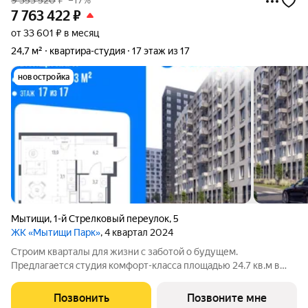
9 353 520
₽
–17%
7 763 422
₽
от 33 601 ₽ в месяц
24,7 м²
квартира-студия
17 этаж из 17
новостройка
Мытищи
,
1-й Стрелковый переулок
,
5
ЖК «Мытищи Парк»
, 4 квартал 2024
Строим кварталы для жизни с заботой о будущем.
Предлагается студия комфорт-класса площадью 24.7 кв.м в
Мытищи Парк, корпус 4.1КВ на 17-м этаже, в жилом комплексе
"Мытищи Парк".Квартиру в комплексе на выбор: может быть
Позвонить
Позвоните мне
как с отделкой, так и без. В