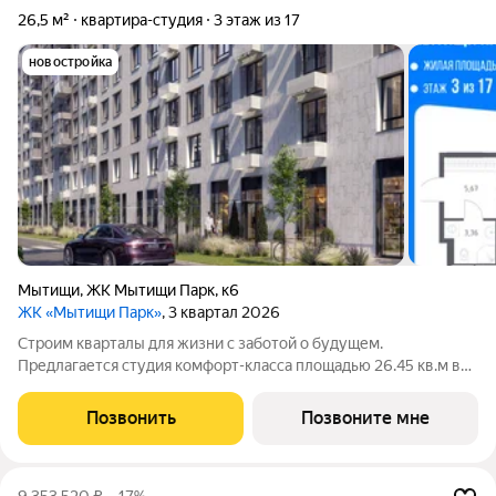
26,5 м²
квартира-студия
3 этаж из 17
новостройка
Мытищи
,
ЖК Мытищи Парк
,
к6
ЖК «Мытищи Парк»
, 3 квартал 2026
Строим кварталы для жизни с заботой о будущем.
Предлагается студия комфорт-класса площадью 26.45 кв.м в
Мытищи Парк, корпус 6КВ на 3-м этаже, в жилом комплексе
"Мытищи Парк".Квартиру в комплексе на выбор: может быть
Позвонить
Позвоните мне
как с отделкой, так и без. В