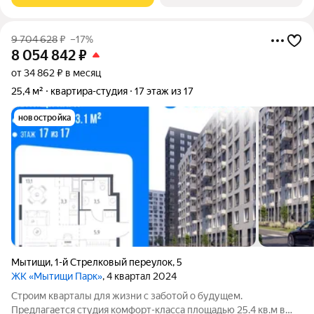
9 704 628
₽
–17%
8 054 842
₽
от 34 862 ₽ в месяц
25,4 м²
квартира-студия
17 этаж из 17
новостройка
Мытищи
,
1-й Стрелковый переулок
,
5
ЖК «Мытищи Парк»
, 4 квартал 2024
Строим кварталы для жизни с заботой о будущем.
Предлагается студия комфорт-класса площадью 25.4 кв.м в