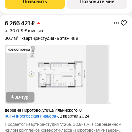
Позвонить
Позвоните мне
как с отделкой, так и без. В
6 266 421
₽
от 30 019 ₽ в месяц
30,7 м²
квартира-студия
5 этаж из 9
новостройка
3D-тур
деревня Пирогово
,
улица Ильинского
,
8
ЖК «Пироговская Ривьера»
, 2 квартал 2024
Продается квартира-студия №265, 30,5кв.м. в современном
жилом комплексе комфорт-класса «Пироговская Ривьера».