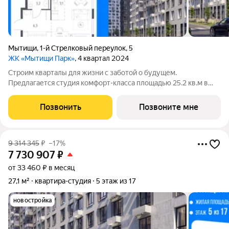
Мытищи
,
1-й Стрелковый переулок
,
5
ЖК «Мытищи Парк»
, 4 квартал 2024
Строим кварталы для жизни с заботой о будущем.
Предлагается студия комфорт-класса площадью 25.2 кв.м в
Мытищи Парк, корпус 4.1КВ на 17-м этаже, в жилом комплексе
"Мытищи Парк".Квартиру в комплексе на выбор: может быть
Позвонить
Позвоните мне
как с отделкой, так и без. В
9 314 345
₽
–17%
7 730 907
₽
от 33 460 ₽ в месяц
27,1 м²
квартира-студия
5 этаж из 17
новостройка