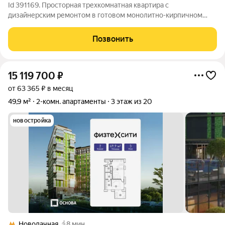
Id 391169. Просторная трехкомнатная квартира с
дизайнерским ремонтом в готовом монолитно-кирпичном
доме 2013 года постройки. Жилье расположено на 15 этаже 16-
этажного здания в поселке Поварово городского округа
Позвонить
Солнечногорск. Общая площадь 94
15 119 700
₽
от 63 365 ₽ в месяц
49,9 м²
2-комн. апартаменты
3 этаж из 20
новостройка
Новодачная
8 мин.