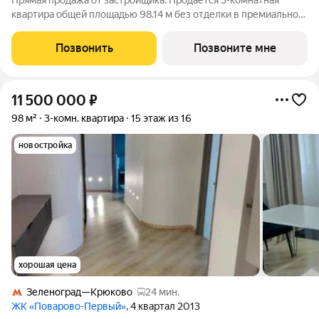
Прямая продажа от застройщика. Продаётся 3-комнатная
квартира общей площадью 98.14 м без отделки в премиальном
жилом комплексе "МЫС" на 6-м этаже 12-этажного дома.
Квартира расположена в корпусе "Алтай". Проект МЫС это,
Позвонить
Позвоните мне
прежде всего, идеальное место
11 500 000
₽
98 м²
3-комн. квартира
15 этаж из 16
новостройка
хорошая цена
Зеленоград—Крюково
24 мин.
ЖК «Поварово-Первый»
, 4 квартал 2013