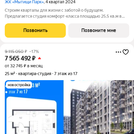
ЖК «Мытищи Парк»
, 4 квартал 2024
Строим кварталы для жизни с заботой о будущем.
Предлагается студия комфорт-класса площадью 25.5 кв.м в
Мытищи Парк, корпус 4.1КВ на 7-м этаже, в жилом комплексе
"Мытищи Парк".Квартиру в комплексе на выбор: может быть
Позвонить
Позвоните мне
как с отделкой, так и без. В
9 115 050
₽
–17%
7 565 492
₽
от 32 745 ₽ в месяц
25 м²
квартира-студия
7 этаж из 17
новостройка