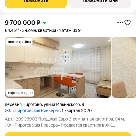
Позвонить
Позвоните мне
Морозова. Планировочное решение включает
9 700 000
₽
64,4 м²
2-комн. квартира
1 этаж из 9
новостройка
хорошая цена
деревня Пирогово
,
улица Ильинского
,
9
ЖК «Пироговская Ривьера»
, 1 квартал 2020
Арт. 129908903 Продажа! Евро 3-комнатная квартира, 64 м,
ЖК «Пироговская Ривьера» Продаётся квартира в ЖК
«Пироговская Ривьера» Квартира на 1м этаже 9этажного