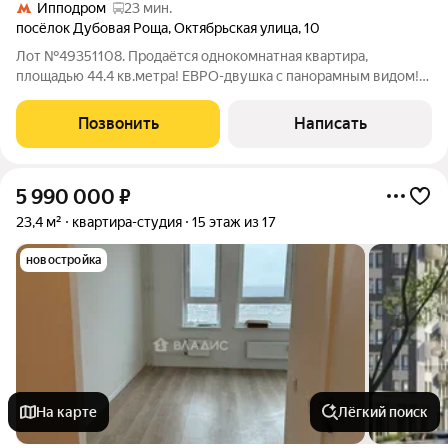
Ипподром
23 мин.
посёлок Дубовая Роща
,
Октябрьская улица
,
10
Лот №49351108. Продаётся однокомнатная квартира,
площадью 44.4 кв.метра! ЕВРО-двушка с панорамным видом!
Дом 2009 года постройки, находится рядом с лесом.
Транспортная доступность: 10 минут пешком до жд станции
Позвонить
Написать
Совхоз(либо транспортом до мцд
5 990 000
₽
23,4 м²
квартира-студия
15 этаж из 17
новостройка
На карте
Лёгкий поиск