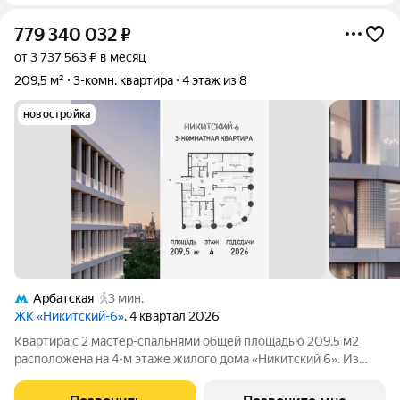
779 340 032
₽
от 3 737 563 ₽ в месяц
209,5 м²
3-комн. квартира
4 этаж из 8
новостройка
Арбатская
3 мин.
ЖК «Никитский-6»
, 4 квартал 2026
Квартира с 2 мастер-спальнями общей площадью 209,5 м2
расположена на 4-м этаже жилого дома «Никитский 6». Из
окон гостиной открывается панорамный вид на улицу
Воздвиженку, Кремль, усадьбу Шаховского, особняк