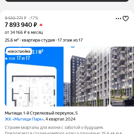
9 510 771
₽
–17%
7 893 940
₽
от 34 166 ₽ в месяц
25,6 м²
квартира-студия
17 этаж из 17
новостройка
Мытищи
,
1-й Стрелковый переулок
,
5
ЖК «Мытищи Парк»
, 4 квартал 2024
Строим кварталы для жизни с заботой о будущем.
Предлагается студия комфорт-класса площадью 25.6 кв.м в