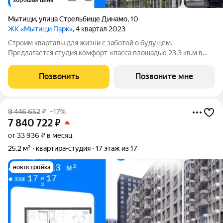
хорошая цена
Мытищи
,
улица Стрельбище Динамо
,
10
ЖК «Мытищи Парк»
, 4 квартал 2023
Строим кварталы для жизни с заботой о будущем.
Предлагается студия комфорт-класса площадью 23.3 кв.м в
Мытищи Парк, корпус 3КВ на 2-м этаже, в жилом комплексе
"Мытищи Парк".Квартиру в комплексе на выбор: может быть
Позвонить
Позвоните мне
как с отделкой, так и без. В
9 446 652
₽
–17%
7 840 722
₽
от 33 936 ₽ в месяц
25,2 м²
квартира-студия
17 этаж из 17
новостройка