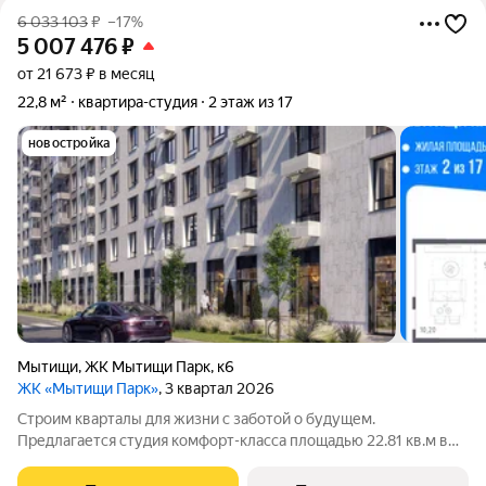
6 033 103
₽
–17%
5 007 476
₽
от 21 673 ₽ в месяц
22,8 м²
квартира-студия
2 этаж из 17
новостройка
Мытищи
,
ЖК Мытищи Парк
,
к6
ЖК «Мытищи Парк»
, 3 квартал 2026
Строим кварталы для жизни с заботой о будущем.
Предлагается студия комфорт-класса площадью 22.81 кв.м в
Мытищи Парк, корпус 6КВ на 2-м этаже, в жилом комплексе
"Мытищи Парк".Квартиру в комплексе на выбор: может быть