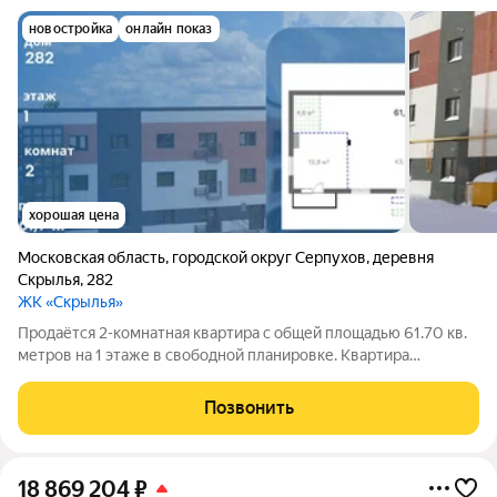
новостройка
онлайн показ
хорошая цена
Московская область
,
городской округ Серпухов
,
деревня
Скрылья
,
282
ЖК «Скрылья»
Продаётся 2-комнатная квартира с общей площадью 61.70 кв.
метров на 1 этаже в свободной планировке. Квартира
располагается в жилом комплексе Скрылья в г.о. Серпухов.
Застройщик ООО Флагман. Квартира является первичным
Позвонить
жильем, дом введен в
18 869 204
₽