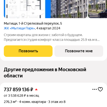
Мытищи
,
1-й Стрелковый переулок
,
5
ЖК «Мытищи Парк»
, 4 квартал 2024
Строим кварталы для жизни с заботой о будущем.
Предлагается студия комфорт-класса площадью 25.9 кв.м в
Мытищи Парк, корпус 4.1КВ на 6-м этаже, в жилом комплексе
"Мытищи Парк".Квартиру в комплексе на выбор: может быть
Позвонить
Позвоните мне
как с отделкой, так и без. В
Другие предложения в Московской
области
737 859 136
₽
от 3 538 628 ₽ в месяц
276,3 м²
4-комн. квартира
3 этаж из 8