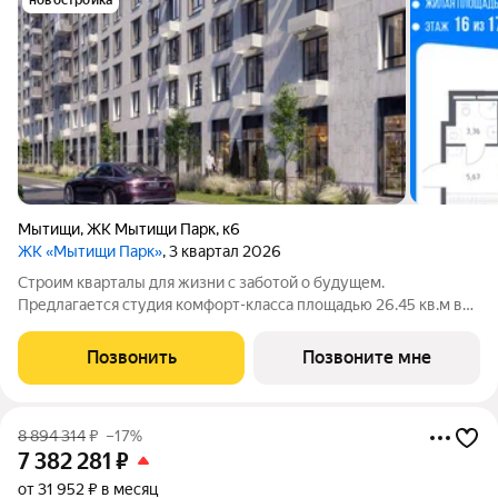
новостройка
Мытищи
,
ЖК Мытищи Парк
,
к6
ЖК «Мытищи Парк»
, 3 квартал 2026
Строим кварталы для жизни с заботой о будущем.
Предлагается студия комфорт-класса площадью 26.45 кв.м в
Мытищи Парк, корпус 6КВ на 16-м этаже, в жилом комплексе
"Мытищи Парк".Квартиру в комплексе на выбор: может быть
Позвонить
Позвоните мне
как с отделкой, так и без. В
8 894 314
₽
–17%
7 382 281
₽
от 31 952 ₽ в месяц