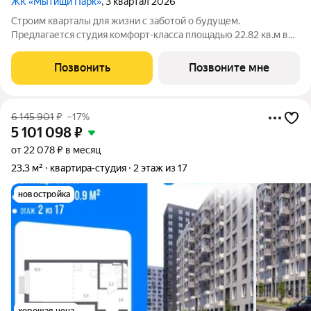
ЖК «Мытищи Парк»
, 3 квартал 2026
Строим кварталы для жизни с заботой о будущем.
Предлагается студия комфорт-класса площадью 22.82 кв.м в
Мытищи Парк, корпус 6КВ на 15-м этаже, в жилом комплексе
"Мытищи Парк".Квартиру в комплексе на выбор: может быть
Позвонить
Позвоните мне
как с отделкой, так и без. В
6 145 901
₽
–17%
5 101 098
₽
от 22 078 ₽ в месяц
23,3 м²
квартира-студия
2 этаж из 17
новостройка