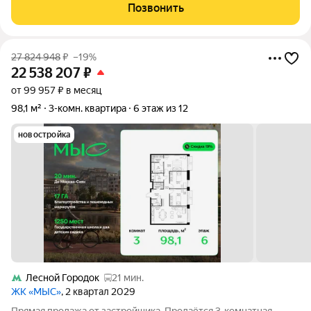
дома(угловой подъезд) в жилом комплексе«Пироговская
Позвонить
Ривьера». Преимущества: монолитное
27 824 948
₽
–19%
22 538 207
₽
от 99 957 ₽ в месяц
98,1 м²
3-комн. квартира
6 этаж из 12
новостройка
Лесной Городок
21 мин.
ЖК «МЫС»
, 2 квартал 2029