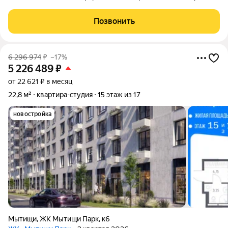
Проект реализуется авторитетным застройщиком ООО
«Специализированный застройщик «КомфортИнвест» на
Позвонить
просторной территории в 49 гектаров.
6 296 974
₽
–17%
5 226 489
₽
от 22 621 ₽ в месяц
22,8 м²
квартира-студия
15 этаж из 17
новостройка
Мытищи
,
ЖК Мытищи Парк
,
к6