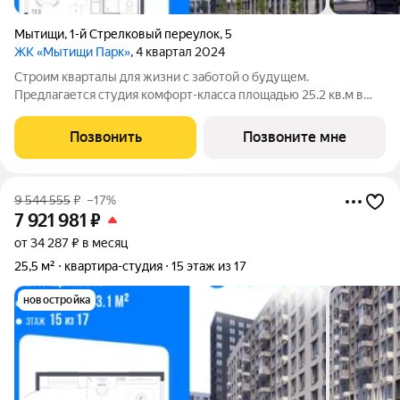
Мытищи
,
1-й Стрелковый переулок
,
5
ЖК «Мытищи Парк»
, 4 квартал 2024
Строим кварталы для жизни с заботой о будущем.
Предлагается студия комфорт-класса площадью 25.2 кв.м в
Мытищи Парк, корпус 4.1КВ на 3-м этаже, в жилом комплексе
"Мытищи Парк".Квартиру в комплексе на выбор: может быть
Позвонить
Позвоните мне
как с отделкой, так и без. В
9 544 555
₽
–17%
7 921 981
₽
от 34 287 ₽ в месяц
25,5 м²
квартира-студия
15 этаж из 17
новостройка