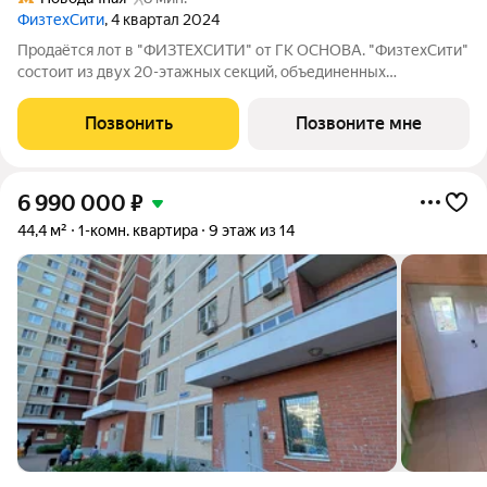
ФизтехСити
, 4 квартал 2024
Продаётся лот в "ФИЗТЕХСИТИ" от ГК ОСНОВА. "ФизтехСити"
состоит из двух 20-этажных секций, объединенных
двухэтажным основанием, и включает 488 лотов с
панорамным остеклением. В кластере собственный
Позвонить
Позвоните мне
подземный паркинг и гостевые парковки, на первых
6 990 000
₽
44,4 м²
1-комн. квартира
9 этаж из 14