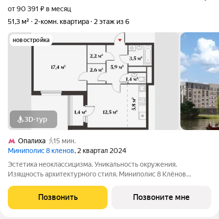
от 90 391 ₽ в месяц
51,3 м²
2-комн. квартира
2 этаж из 6
новостройка
3D-тур
Опалиха
15 мин.
Миниполис 8 кленов
, 2 квартал 2024
Эстетика неоклассицизма. Уникальность окружения.
Изящность архитектурного стиля. Миниполис 8 Клёнов
расположился в подмосковном микрорайоне Опалиха.
Несмотря на удаленность от многолюдных улиц и шумных
Позвонить
Позвоните мне
магистралей добраться до центра столицы не