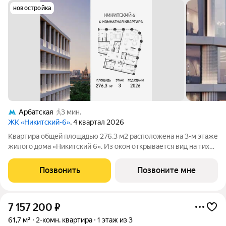
новостройка
Арбатская
3 мин.
ЖК «Никитский-6»
, 4 квартал 2026
Квартира общей площадью 276,3 м2 расположена на 3-м этаже
жилого дома «Никитский 6». Из окон открывается вид на тихий
Нижний Кисловский переулок. Планировочное решение
включает панорамную кухню-гостиную, 3 мастер-спальни с
Позвонить
Позвоните мне
личными ванными и
7 157 200
₽
61,7 м²
2-комн. квартира
1 этаж из 3