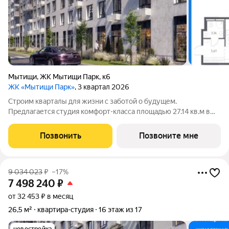
Мытищи
,
ЖК Мытищи Парк
,
к6
ЖК «Мытищи Парк»
, 3 квартал 2026
Строим кварталы для жизни с заботой о будущем.
Предлагается студия комфорт-класса площадью 27.14 кв.м в
Мытищи Парк, корпус 6КВ на 5-м этаже, в жилом комплексе
"Мытищи Парк".Квартиру в комплексе на выбор: может быть
Позвонить
Позвоните мне
как с отделкой, так и без. В
9 034 023
₽
–17%
7 498 240
₽
от 32 453 ₽ в месяц
26,5 м²
квартира-студия
16 этаж из 17