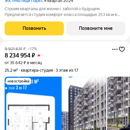
ЖК «Мытищи Парк»
, 4 квартал 2024
Строим кварталы для жизни с заботой о будущем.
Предлагается студия комфорт-класса площадью 25.1 кв.м в
Мытищи Парк, корпус 4.1КВ на 3-м этаже, в жилом комплексе
"Мытищи Парк".Квартиру в комплексе на выбор: может быть
Позвонить
Позвоните мне
как с отделкой, так и без. В
9 921 631
₽
–17%
8 234 954
₽
от 35 642 ₽ в месяц
25,2 м²
квартира-студия
3 этаж из 17
новостройка