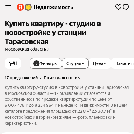
Купить квартиру - студию в
новостройке у станции
Тарасовская
Московская область
AI
Фильтры
Студия
Цена
Взнос и 
3
17 предложений
•
по актуальности
Купить квартиру-студию в новостройке у станции Тарасовская
в Московской области — 17 объявлений от агентств и
собственников по продаже квартир-студий по цене от
5 007 476 ₽ до 8 234 954 ₽ на Яндекс Недвижимости. В нашем
каталоге предложения площадью от 22,8 м² до 30,7 м² в
новостройках и вторичном жилье — фото, планировки и
характеристики.