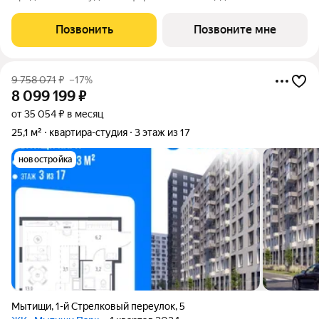
Мытищи Парк, корпус 4.1КВ на 17-м этаже, в жилом комплексе
"Мытищи Парк".Квартиру в комплексе на выбор: может быть
Позвонить
Позвоните мне
как с отделкой, так и без. В
9 758 071
₽
–17%
8 099 199
₽
от 35 054 ₽ в месяц
25,1 м²
квартира-студия
3 этаж из 17
новостройка
Мытищи
,
1-й Стрелковый переулок
,
5