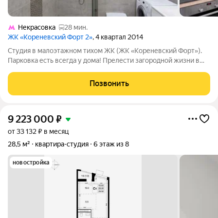
Некрасовка
28 мин.
ЖК «Кореневский Форт 2»
, 4 квартал 2014
Студия в малоэтажном тихом ЖК (ЖК «Кореневский Форт»).
Парковка есть всегда у дома! Прелести загородной жизни в
городской инфраструктуре! Студия в современном кирпичном
доме 2014 г.п., 3 этаж из 4-х. Простор и свет - потолки 2,8 м.,
Позвонить
закрытая лоджия с
9 223 000
₽
от 33 132 ₽ в месяц
28,5 м²
квартира-студия
6 этаж из 8
новостройка