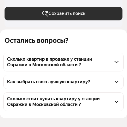
Сохранить поиск
Остались вопросы?
Сколько квартир в продаже у станции
Овражки в Московской области ?
На Яндекс Недвижимости в продаже у станции 
Овражки в Московской области 34 квартиры, из 
Как выбрать свою лучшую квартиру?
них 1 объявление от собственников, 5 объявлений 
Чтобы купить квартиру - студию с мебелью у 
от агентств, 28 объявлений от застройщиков
станции Овражки, воспользуйтесь тепловой картой 
Сколько стоит купить квартиру у станции
Овражки в Московской области ?
для оценки инфраструктуры и транспортной 
доступности в выбранном районе у станции 
Цена за квадратный метр
162 455 — 360 700 ₽
Овражки в Московской области
Площадь
22 — 34 м²