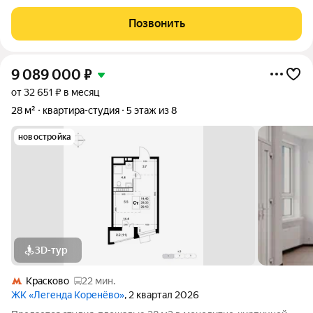
вариант покупки с использованием ипотечных средств,
возможна покупка с использованием материнского капитала.
Позвонить
Жилая площадь 14.4 м2, кухня
9 089 000
₽
от 32 651 ₽ в месяц
28 м²
квартира-студия
5 этаж из 8
новостройка
3D-тур
Красково
22 мин.
ЖК «Легенда Коренёво»
, 2 квартал 2026