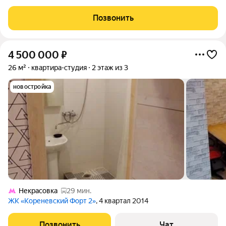
вариант покупки с использованием ипотечных средств,
возможна покупка с использованием материнского капитала.
Позвонить
Жилая площадь 15 м2, кухня
4 500 000
₽
26 м²
квартира-студия
2 этаж из 3
новостройка
Некрасовка
29 мин.
ЖК «Кореневский Форт 2»
, 4 квартал 2014
Позвонить
Чат