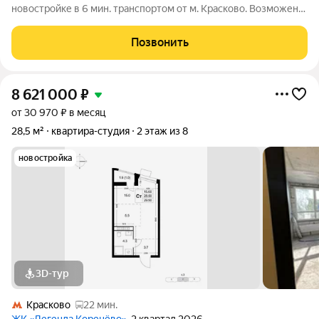
новостройке в 6 мин. транспортом от м. Красково. Возможен
вариант покупки с использованием ипотечных средств,
возможна покупка с использованием материнского капитала.
Позвонить
Жилая площадь 14.4 м2,
8 621 000
₽
от 30 970 ₽ в месяц
28,5 м²
квартира-студия
2 этаж из 8
новостройка
3D-тур
Красково
22 мин.