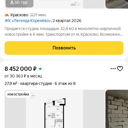
3D-тур
Красково
21 мин.
ЖК «Легенда Коренёво»
, 2 квартал 2026
Продается студия, площадью 32,8 м2 в монолитно-кирпичной
новостройке в 6 мин. транспортом от м. Красково. Возможен
вариант покупки с использованием ипотечных средств,
возможна покупка с использованием материнского капитала.
Позвонить
Жилая площадь 14,1 м2,
8 452 000
₽
от 30 363 ₽ в месяц
27,9 м²
квартира-студия
6 этаж из 8
новостройка