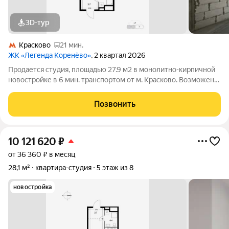
3D-тур
Красково
21 мин.
ЖК «Легенда Коренёво»
, 2 квартал 2026
Продается студия, площадью 27.9 м2 в монолитно-кирпичной
новостройке в 6 мин. транспортом от м. Красково. Возможен
вариант покупки с использованием ипотечных средств,
возможна покупка с использованием материнского капитала.
Позвонить
Жилая площадь 14.4 м2,
10 121 620
₽
от 36 360 ₽ в месяц
28,1 м²
квартира-студия
5 этаж из 8
новостройка