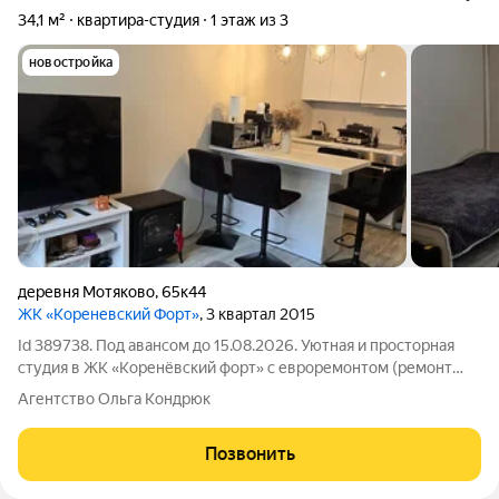
34,1 м²
квартира-студия
1 этаж из 3
новостройка
деревня Мотяково
,
65к44
ЖК «Кореневский Форт»
, 3 квартал 2015
Id 389738. Под авансом до 15.08.2026. Уютная и просторная
студия в ЖК «Коренёвский форт» с евроремонтом (ремонт
доделывают), с мебелью, Один собственник, без
Агентство Ольга Кондрюк
обременений, по документам чистая, быстрый выход на
сделку. Эта квартира на первом этаже
Позвонить