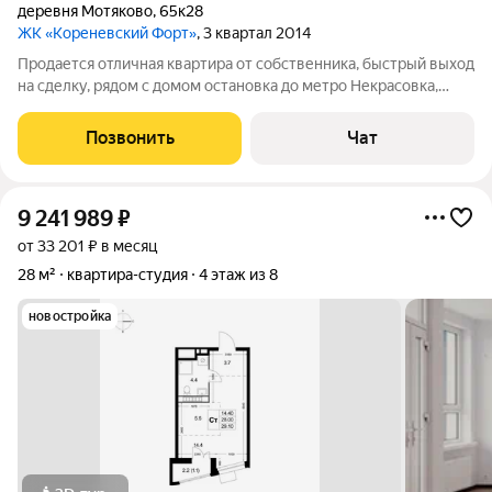
деревня Мотяково
,
65к28
ЖК «Кореневский Форт»
, 3 квартал 2014
Продается отличная квартира от собственника, быстрый выход
на сделку, рядом с домом остановка до метро Некрасовка,
Котельники и до станции Люберцы, рядом с домом магазин
Дикси , WB, ozon.
Позвонить
Чат
9 241 989
₽
от 33 201 ₽ в месяц
28 м²
квартира-студия
4 этаж из 8
новостройка