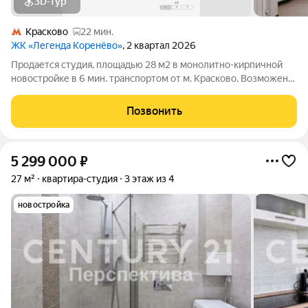
3D-тур
Красково
22 мин.
ЖК «Легенда Коренёво»
, 2 квартал 2026
Продается студия, площадью 28 м2 в монолитно-кирпичной
новостройке в 6 мин. транспортом от м. Красково. Возможен
вариант покупки с использованием ипотечных средств,
возможна покупка с использованием материнского капитала.
Позвонить
Жилая площадь 14.4 м2, кухня
5 299 000
₽
27 м²
квартира-студия
3 этаж из 4
новостройка