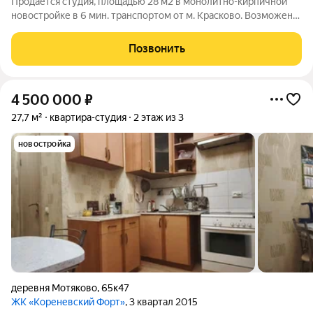
Продается студия, площадью 28 м2 в монолитно-кирпичной
новостройке в 6 мин. транспортом от м. Красково. Возможен
вариант покупки с использованием ипотечных средств,
возможна покупка с использованием материнского капитала.
Позвонить
Жилая площадь 14.4 м2, кухня
4 500 000
₽
27,7 м²
квартира-студия
2 этаж из 3
новостройка
деревня Мотяково
,
65к47
ЖК «Кореневский Форт»
, 3 квартал 2015