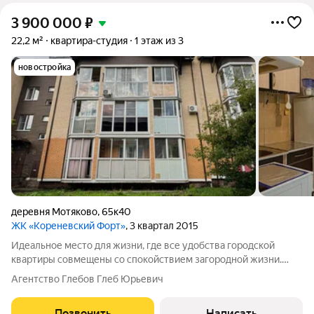
3 900 000
₽
22,2 м²
квартира-студия
1 этаж из 3
новостройка
деревня Мотяково
,
65к40
ЖК «Кореневский Форт»
, 3 квартал 2015
Идеальное место для жизни, где все удобства городской
квартиры совмещены со спокойствием загородной жизни.
Квартира расположена в малоэтажном жилом комплексе ЖК
Агентство Глебов Глеб Юрьевич
"Коренёвский Форт" рядом с лесопарковой зоной. Дом 2014
года постройки. В стоимость
Позвонить
Написать