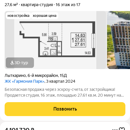
27,6 м²
квартира-студия
16 этаж из 17
новостройка
хорошая цена
3D-тур
Лыткарино
,
6-й микрорайон
,
15Д
ЖК «Гармония Парк»
, 3 квартал 2024
Безопасная продажа через эскроу-счета, от застройщика!
Продается студия, 16 этаж, площадью 27.61 кв.м. 20 минут на
машине до метро "Красногвардейская" и "Домодедовская".
Дом комфорт-класса с продуманными планировочными
Позвонить
решениями и широким выбором