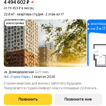
4 494 602
₽
от 19 453 ₽ в месяц
22,8 м²
квартира-студия
2 этаж из 17
новостройка
Домодедовская
27 мин.
ЖК «Горки Парк»
, 1 квартал 2028
Строим кварталы для жизни с заботой о будущем.
Предлагается студия комфорт-класса площадью 22.8 кв.м в
Горки Парк, корпус 9.1КВ на 2-м этаже, в жилом комплексе
"Горки Парк".Застройщик сдает квартиры с отделкой в
Позвонить
Позвоните мне
нескольких вариантах: предчистовая,