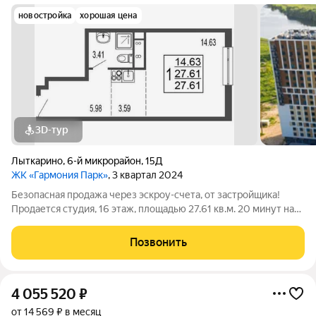
новостройка
хорошая цена
3D-тур
Лыткарино
,
6-й микрорайон
,
15Д
ЖК «Гармония Парк»
, 3 квартал 2024
Безопасная продажа через эскроу-счета, от застройщика!
Продается студия, 16 этаж, площадью 27.61 кв.м. 20 минут на
машине до метро "Красногвардейская" и "Домодедовская".
Дом комфорт-класса с продуманными планировочными
Позвонить
решениями и широким выбором
4 055 520
₽
от 14 569 ₽ в месяц