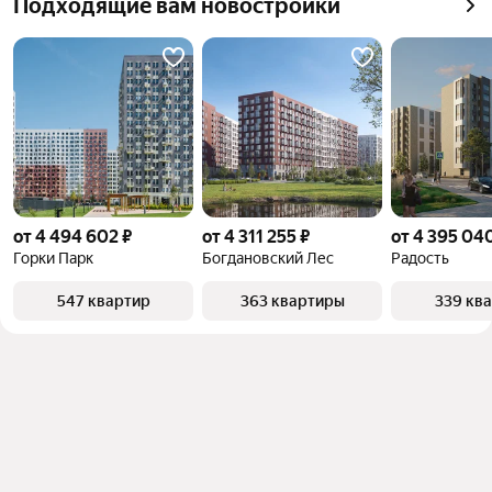
Подходящие вам новостройки
от 4 494 602 ₽
от 4 311 255 ₽
от 4 395 04
Горки Парк
Богдановский Лес
Радость
547 квартир
363 квартиры
339 кв