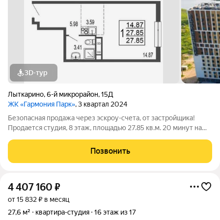
3D-тур
Лыткарино
,
6-й микрорайон
,
15Д
ЖК «Гармония Парк»
, 3 квартал 2024
Безопасная продажа через эскроу-счета, от застройщика!
Продается студия, 8 этаж, площадью 27.85 кв.м. 20 минут на
машине до метро "Красногвардейская" и "Домодедовская".
Дом комфорт-класса с продуманными планировочными
Позвонить
решениями и широким выбором
4 407 160
₽
от 15 832 ₽ в месяц
27,6 м²
квартира-студия
16 этаж из 17