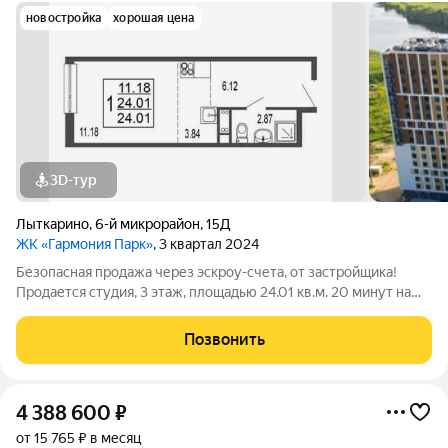
новостройка
хорошая цена
3D-тур
Лыткарино
,
6-й микрорайон
,
15Д
ЖК «Гармония Парк»
, 3 квартал 2024
Безопасная продажа через эскроу-счета, от застройщика!
Продается студия, 3 этаж, площадью 24.01 кв.м. 20 минут на
машине до метро "Красногвардейская" и "Домодедовская".
Дом комфорт-класса с продуманными планировочными
Позвонить
решениями и широким выбором
4 388 600
₽
от 15 765 ₽ в месяц