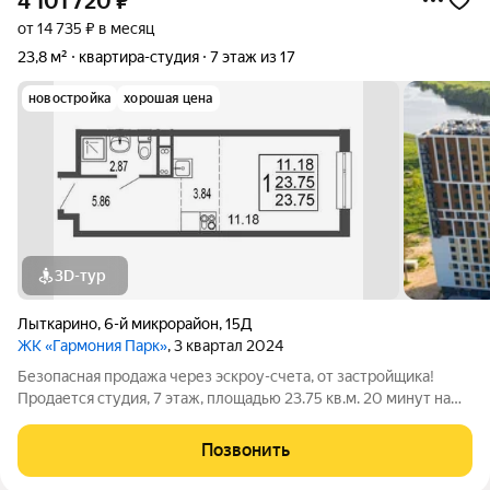
4 101 720
₽
от 14 735 ₽ в месяц
23,8 м²
квартира-студия
7 этаж из 17
новостройка
хорошая цена
3D-тур
Лыткарино
,
6-й микрорайон
,
15Д
ЖК «Гармония Парк»
, 3 квартал 2024
Безопасная продажа через эскроу-счета, от застройщика!
Продается студия, 7 этаж, площадью 23.75 кв.м. 20 минут на
машине до метро "Красногвардейская" и "Домодедовская".
Дом комфорт-класса с продуманными планировочными
Позвонить
решениями и широким выбором