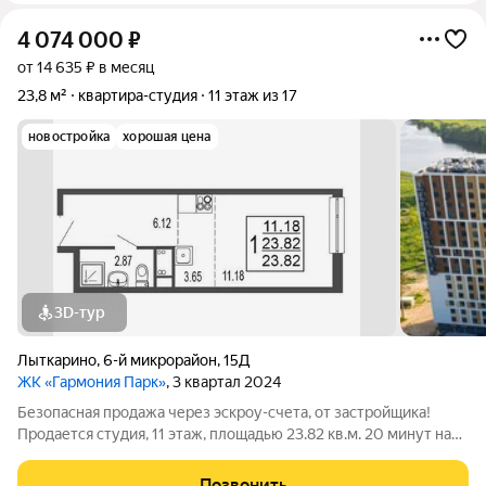
4 074 000
₽
от 14 635 ₽ в месяц
23,8 м²
квартира-студия
11 этаж из 17
новостройка
хорошая цена
3D-тур
Лыткарино
,
6-й микрорайон
,
15Д
ЖК «Гармония Парк»
, 3 квартал 2024
Безопасная продажа через эскроу-счета, от застройщика!
Продается студия, 11 этаж, площадью 23.82 кв.м. 20 минут на
машине до метро "Красногвардейская" и "Домодедовская".
Дом комфорт-класса с продуманными планировочными
Позвонить