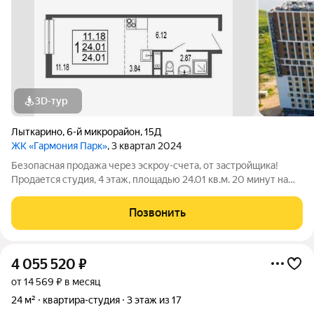
3D-тур
Лыткарино
,
6-й микрорайон
,
15Д
ЖК «Гармония Парк»
, 3 квартал 2024
Безопасная продажа через эскроу-счета, от застройщика!
Продается студия, 4 этаж, площадью 24.01 кв.м. 20 минут на
машине до метро "Красногвардейская" и "Домодедовская".
Дом комфорт-класса с продуманными планировочными
Позвонить
решениями и широким выбором
4 055 520
₽
от 14 569 ₽ в месяц
24 м²
квартира-студия
3 этаж из 17