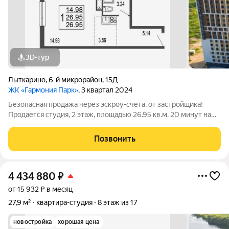
3D-тур
Лыткарино
,
6-й микрорайон
,
15Д
ЖК «Гармония Парк»
, 3 квартал 2024
Безопасная продажа через эскроу-счета, от застройщика!
Продается студия, 2 этаж, площадью 26.95 кв.м. 20 минут на
машине до метро "Красногвардейская" и "Домодедовская".
Дом комфорт-класса с продуманными планировочными
Позвонить
решениями и широким выбором
4 434 880
₽
от 15 932 ₽ в месяц
27,9 м²
квартира-студия
8 этаж из 17
новостройка
хорошая цена