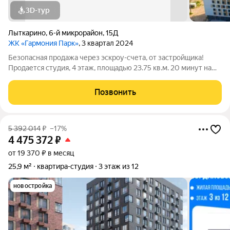
3D-тур
Лыткарино
,
6-й микрорайон
,
15Д
ЖК «Гармония Парк»
, 3 квартал 2024
Безопасная продажа через эскроу-счета, от застройщика!
Продается студия, 4 этаж, площадью 23.75 кв.м. 20 минут на
машине до метро "Красногвардейская" и "Домодедовская".
Дом комфорт-класса с продуманными планировочными
Позвонить
решениями и широким выбором
5 392 014
₽
–17%
4 475 372
₽
от 19 370 ₽ в месяц
25,9 м²
квартира-студия
3 этаж из 12
новостройка