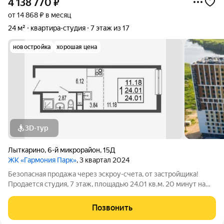
4 138 770
₽
от 14 868 ₽ в месяц
24 м²
квартира-студия
7 этаж из 17
новостройка
хорошая цена
3D-тур
Лыткарино
,
6-й микрорайон
,
15Д
ЖК «Гармония Парк»
, 3 квартал 2024
Безопасная продажа через эскроу-счета, от застройщика!
Продается студия, 7 этаж, площадью 24.01 кв.м. 20 минут на
машине до метро "Красногвардейская" и "Домодедовская".
Дом комфорт-класса с продуманными планировочными
Позвонить
решениями и широким выбором