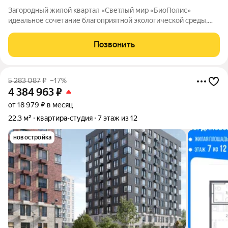
Загородный жилой квартал «Светлый мир «БиоПолис»
идеальное сочетание благоприятной экологической среды,
комплексного развития застраиваемой территории,
многофункциональной инфраструктуры и авторской
Позвонить
архитектурной составляющей. На территории квартала
5 283 087
₽
–17%
4 384 963
₽
от 18 979 ₽ в месяц
22,3 м²
квартира-студия
7 этаж из 12
новостройка