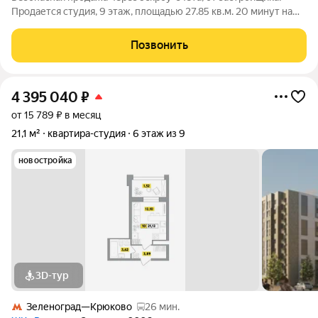
Продается студия, 9 этаж, площадью 27.85 кв.м. 20 минут на
машине до метро "Красногвардейская" и "Домодедовская".
Дом комфорт-класса с продуманными планировочными
Позвонить
решениями и широким выбором
4 395 040
₽
от 15 789 ₽ в месяц
21,1 м²
квартира-студия
6 этаж из 9
новостройка
3D-тур
Зеленоград—Крюково
26 мин.