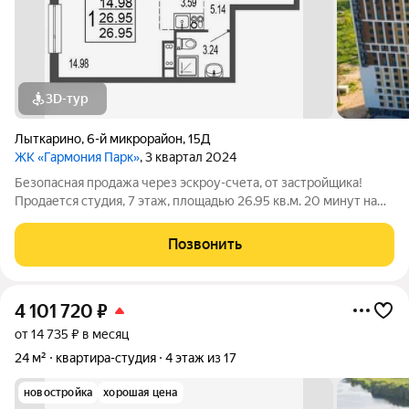
3D-тур
Лыткарино
,
6-й микрорайон
,
15Д
ЖК «Гармония Парк»
, 3 квартал 2024
Безопасная продажа через эскроу-счета, от застройщика!
Продается студия, 7 этаж, площадью 26.95 кв.м. 20 минут на
машине до метро "Красногвардейская" и "Домодедовская".
Дом комфорт-класса с продуманными планировочными
Позвонить
решениями и широким выбором
4 101 720
₽
от 14 735 ₽ в месяц
24 м²
квартира-студия
4 этаж из 17
новостройка
хорошая цена