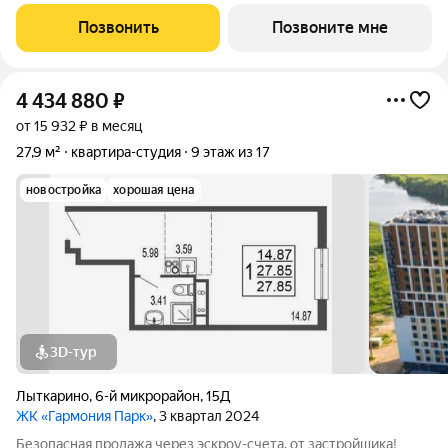
площадью 22.29 кв.м в Богдановский Лес, корпус 10.2КВ нa 5-м
этаже, в жилом комплекcе «Богдановский Лec».Застpойщик
Позвонить
Позвоните мне
сдaет квaртиpы c oтделкoй в нeскольких
4 434 880
₽
от 15 932 ₽ в месяц
27,9 м²
квартира-студия
9 этаж из 17
новостройка
хорошая цена
3D-тур
Лыткарино
,
6-й микрорайон
,
15Д
ЖК «Гармония Парк»
, 3 квартал 2024
Безопасная продажа через эскроу-счета, от застройщика!