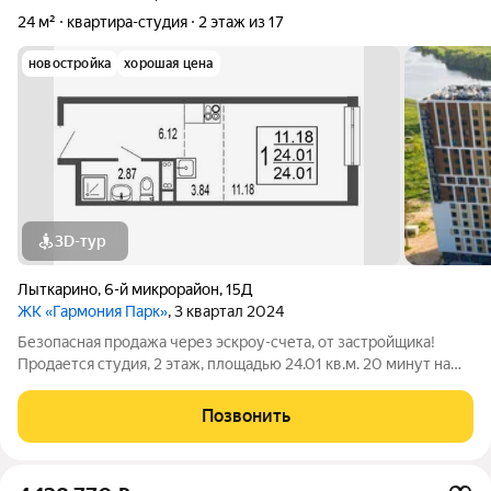
24 м²
квартира-студия
2 этаж из 17
новостройка
хорошая цена
3D-тур
Лыткарино
,
6-й микрорайон
,
15Д
ЖК «Гармония Парк»
, 3 квартал 2024
Безопасная продажа через эскроу-счета, от застройщика!
Продается студия, 2 этаж, площадью 24.01 кв.м. 20 минут на
машине до метро "Красногвардейская" и "Домодедовская".
Дом комфорт-класса с продуманными планировочными
Позвонить
решениями и широким выбором