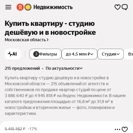
Купить квартиру - студию
дешёвую и в новостройке
Московская область
AI
Фильтры
до 4,5 млн ₽
Студия
Вз
3
215 предложений
•
по актуальности
Купить квартиру-студию дешёвую и в новостройке в
Московской области — 215 объявлений от агентств и
собственников по продаже квартир-студий по цене от
3 886 640 ₽ до 4 945 818 ₽ на Яндекс Недвижимости. В нашем
каталоге предложения площадью от 16,8 м² до 31,9 м² в
новостройках и вторичном жилье — фото, планировки и
характеристики.
5 415 182
₽
–17%