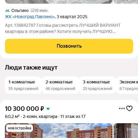
Ольгино
18 мин.
ЖК «Новоград Павлино»
, 3 квартал 2025
Арт. 138842787 Готовы рассмотреть ЛУЧШИЙ ВАРИАНТ
квартиры в этом районе? Хотите получить ЛУЧШУЮ
СТОИМОСТЬ квартиры в этом районе? Ищите квартиру с
ГАРАНТИЕЙ БЕЗОПАСНОСТИ? Тогда эта КВАРТИРА ДЛЯ ВАС!
Позвонить
Однокомнатная квартира, расположенная по
Люди также ищут
1-комнатные
2-комнатные
3-комнатные
Эконом 
55 предложений
46 предложений
25 предложений
67 предл
10 300 000
₽
60,2 м²
2-комн. квартира
11 этаж из 17
новостройка