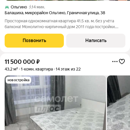
Ольгино
14 мин.
Балашиха
,
микрорайон Ольгино
,
Граничная улица
,
38
Просторная однокомнатная квартира 41.5 кв. м. без учёта
балкона! Монолитно-кирпичный дом 2011 года постройки.
Удачная планировка: просторная кухня, вместительный
балкон, большой холл. Окна на запад (панорамный вид на
Позвонить
Написать
Москву). Новым собственникам
11 500 000
₽
43,2 м²
1-комн. квартира
14 этаж из 22
новостройка