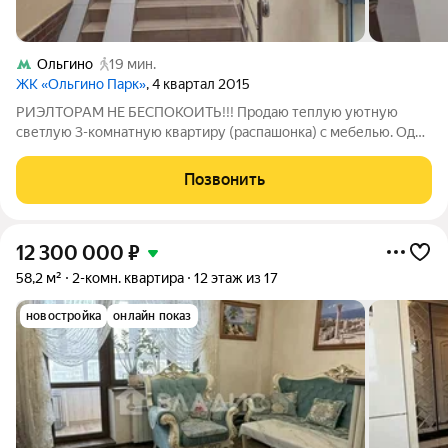
Ольгино
19 мин.
ЖК «Ольгино Парк»
, 4 квартал 2015
РИЭЛТОРАМ НЕ БЕСПОКОИТЬ!!! Продаю теплую уютную
светлую 3-комнатную квартиру (распашонка) с мебелью. Один
собственник, квартира куплена у застройщика не в браке, без
мат.капитала, несовершеннолетних нет, собственность около
Позвонить
10 лет. Площадь 67,6 кв.м,
12 300 000
₽
58,2 м²
2-комн. квартира
12 этаж из 17
новостройка
онлайн показ