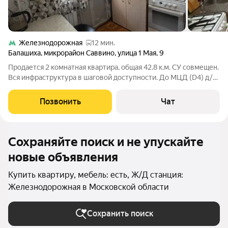
Железнодорожная
12 мин.
Балашиха
,
микрорайон Саввино
,
улица 1 Мая
,
9
Продается 2 комнатная квартира, общая 42.8 к.м. СУ совмещен.
Вся инфраструктура в шаговой доступности. До МЦД (D4) д/ж
ст.Железнодорожный 10-15 минут на транспорте. 1 взрослый
собственник, свободная продажа, полная стоимость в
Позвонить
Чат
договоре, в
Сохраняйте поиск и не упускайте
новые объявления
Купить квартиру, мебель: есть, Ж/Д станция:
Железнодорожная в Московской области
Сохранить поиск