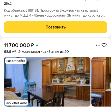
25к2
Код объекта: 2189181. Просторная 3-комнатная квартира 5
минут до МЦД-4 «Железнодорожная» 35 минут до Курского
вокзала. Свободная продажа от собственника.
Перепланировка узаконена Описание квартиры - Квартира
Позвонить
расположена на 3 этаже 14-этажного
11 700 000
₽
68,6 м²
2-комн. квартира
5 этаж из 20
новостройка
хорошая цена