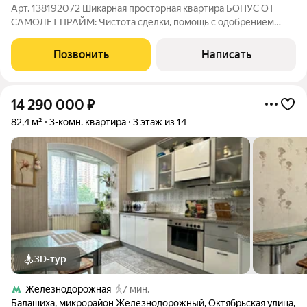
Арт. 138192072 Шикарная просторная квартира БОНУС ОТ
САМОЛЕТ ПРАЙМ: Чистота сделки, помощь с одобрением
ипотеки под 11,95%,, торг при покупке О квартире: 3х евро
комнатная Европоланировка Квартира площадью 72 кв.м.
Позвонить
Написать
Жилая площадь 47 кв.м. Кухня +зал -
14 290 000
₽
82,4 м²
3-комн. квартира
3 этаж из 14
3D-тур
Железнодорожная
7 мин.
Балашиха
,
микрорайон Железнодорожный
,
Октябрьская улица
,