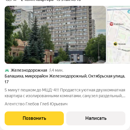
Железнодорожная
4 мин.
Балашиха
,
микрорайон Железнодорожный
,
Октябрьская улица
,
17
5 минут пешком до МЦД-4!!! Продается уютная двухкомнатная
квартира с изолированными комнатами, санузел раздельный,
спокойные соседи. Квартира готова к заселению, остается: вся
Агентство Глебов Глеб Юрьевич
мебель, которую видите на фото, бытовая техника:
индукционная плита,
Позвонить
Написать