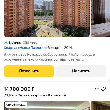
Кучино
18 мин.
Квартал «Новое Павлино»
, 3 квартал 2014
6 км от метро Некрасовка. Современный район города в
окружении зелёного массива. Большая, светлая
двухкомнатная квартира с продуманной современной
планировкой (окна северо-запад). Дом монолитно-кирпичный,
Позвонить
Написать
стены толщиной 65 см, очень тёплый. Квартира
14 700 000
₽
73,6 м²
2-комн. квартира
8 этаж из 9
онлайн показ