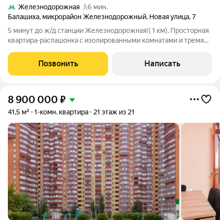
Железнодорожная
6 мин.
Балашиха
,
микрорайон Железнодорожный
,
Новая улица
,
7
5 минут до ж/д станции Железнодорожная!( 1 км). Просторная
квартира-распашонка с изолированными комнатами и тремя
застекленными лоджиями. Площадь с учетом лоджий : 86,7 кв
м. Окна выходят на юг/ север. Остается встроенная кухня и
Позвонить
Написать
мебель на кухне. Вся
8 900 000
₽
41,5 м²
1-комн. квартира
21 этаж из 21