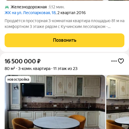
Железнодорожная
12 мин.
ЖК на ул. Лесопарковая, 18
, 2 квартал 2016
Продаётся просторная 3-комнатная квартира площадью 81 м на
комфортном 3 этаже рядом с Кучинским лесопарком -
отличная база для семейной жизни с детьми и питомцами.
Удачная планировка: три изолированные комнаты, большая
Позвонить
прихожая, кухня почти 11 м, две
16 500 000
₽
80 м²
3-комн. квартира
11 этаж из 23
новостройка