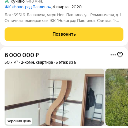
Кучино
18 мин.
ЖК «Новоград Павлино»
, 4 квартал 2020
Лот: 69516. Балашиха, мкрн Нов. Павлино, ул. Романычева, д. 1.
Отличная планировка в ЖК "Новоград Павлино». Светлая 1-
комнатная квартира площадью 34,2 кв. м на комфортном 6-м
этаже 22-этажного монолитно-кирпичного дома. Продуманная
Позвонить
планировка:
6 000 000
₽
50,7 м²
2-комн. квартира
5 этаж из 5
хорошая цена