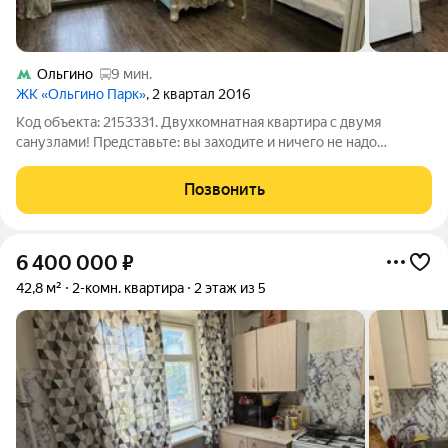
Ольгино
9 мин.
ЖК «Ольгино Парк»
, 2 квартал 2016
Код объекта: 2153331. Двухкомнатная квартира с двумя
санузлами! Представьте: вы заходите и ничего не надо
доделывать. Дом монолитно-кирпичный, в квартире дизайн-
ремонт, очень тепло и светло (окна на две стороны, вид во
Позвонить
двор и на сквер). Что внутри
6 400 000
₽
42,8 м²
2-комн. квартира
2 этаж из 5