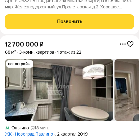
Арт. 140382115 Продается 2-комнатная квартира в г.Балашиха,
мкр. Железнодорожный, ул.Пролетарская, д.2. Хорошее
расположение 5 минут до станции МЦД «Железнодорожная».
Квартира 45,9 кв.м, сухая и очень теплая, расположена на 4/9
Позвонить
этаже кирпичного
12 700 000
₽
68 м²
3-комн. квартира
1 этаж из 22
новостройка
Ольгино
18 мин.
ЖК «Новоград Павлино»
, 2 квартал 2019