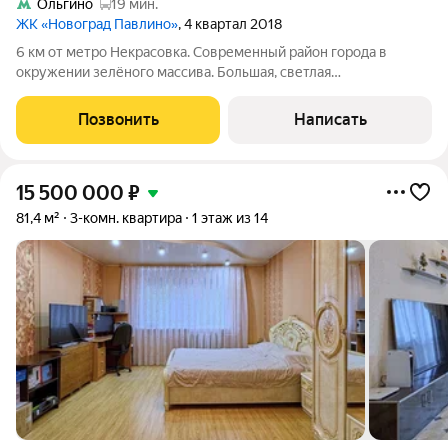
Ольгино
19 мин.
ЖК «Новоград Павлино»
, 4 квартал 2018
6 км от метро Некрасовка. Современный район города в
окружении зелёного массива. Большая, светлая
двухкомнатная квартира (распашонка), с продуманной
современной, функциональной планировкой: просторная
Позвонить
Написать
кухня-гостинная 16,9 кв.м., изолированные комнаты
15 500 000
₽
81,4 м²
3-комн. квартира
1 этаж из 14