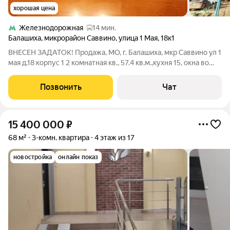
хорошая цена
Железнодорожная
14 мин.
Балашиха
,
микрорайон Саввино
,
улица 1 Мая
,
18к1
ВНЕСЕН ЗАДАТОК! Продажа, МО, г. Балашиха, мкр Саввино ул 1
мая д.18 корпус 1 2 комнатная кв., 57.4 кв.м.,кухня 15, окна во
двор. Состояние хорошее. Частично мебель, бытовая техника,
стиральная машина, кондиционеры, водный нагреватель. До на
Позвонить
Чат
земного
15 400 000
₽
68 м²
3-комн. квартира
4 этаж из 17
новостройка
онлайн показ