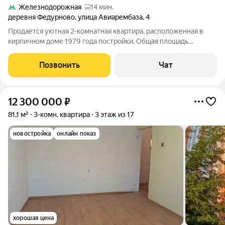
Железнодорожная
14 мин.
деревня Федурново
,
улица Авиарембаза
,
4
Продается уютная 2-комнатная квартира, расположенная в
кирпичном доме 1979 года постройки. Общая площадь
составляет 50.7 кв. м, из которых 29.1 кв. м жилая площадь, а
кухня занимает 8 кв. м. Квартира находится на 5 этаже 5-
Позвонить
Чат
этажного кирпичного дома.
12 300 000
₽
81,1 м²
3-комн. квартира
3 этаж из 17
новостройка
онлайн показ
хорошая цена