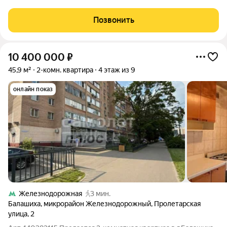
Главная особенность объекта удачное расположение на 22
этаже, откуда открывается
Позвонить
10 400 000
₽
45,9 м²
2-комн. квартира
4 этаж из 9
онлайн показ
Железнодорожная
3 мин.
Балашиха
,
микрорайон Железнодорожный
,
Пролетарская
улица
,
2