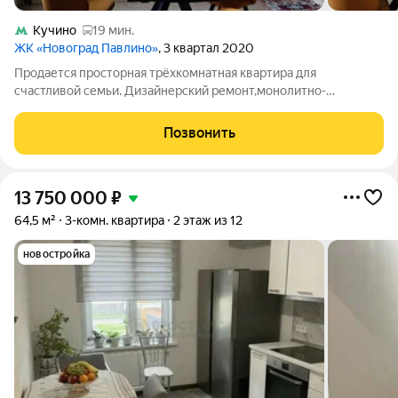
Кучино
19 мин.
ЖК «Новоград Павлино»
, 3 квартал 2020
Продается просторная трёхкомнатная квартира для
счастливой семьи. Дизайнерский ремонт,монолитно-
кирпичный дом. Все комнаты изолированы, что обеспечивает
комфорт . Из окон вид во двор ,на противоположной стороне
Позвонить
на парк. Можно наблюдать красивые
13 750 000
₽
64,5 м²
3-комн. квартира
2 этаж из 12
новостройка