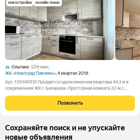
новостройка
онлайн показ
Ольгино
19 мин.
ЖК «Новоград Павлино»
, 4 квартал 2018
Арт. 139340931 Продается однокомнатная квартира 44,3 м в
современном ЖК г. Балашихи. Просторная комната 20 м с
выходом на застекленную лоджию, кухня 10 м, совмещенный
санузел, большая прихожая. Окна выходят в тихий зеленый
Позвонить
двор. В квартире выполнен
Сохраняйте поиск и не упускайте
новые объявления