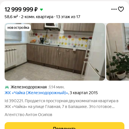
12 999 999
₽
58,6 м²
2-комн. квартира
13 этаж из 17
новостройка
Железнодорожная
14 мин.
ЖК «Чайка (Железнодорожный)»
, 3 квартал 2015
Id 390221. Продается просторная двухкомнатная квартира в
ЖК «Чайка» на улице Главная, 7 в Балашихе. Это готовое
жилье с отделкой общей площадью 58,6 квадратных метров.
Агентство Антон Осипов
Квартира расположена на 13 этаже 17-этажного дома, что
обеспечивает отличный обзор
Позвонить