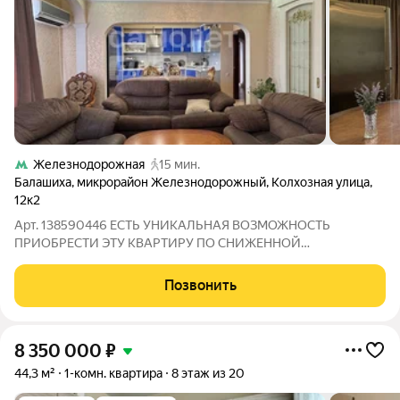
Железнодорожная
15 мин.
Балашиха
,
микрорайон Железнодорожный
,
Колхозная улица
,
12к2
Арт. 138590446 ЕСТЬ УНИКАЛЬНАЯ ВОЗМОЖНОСТЬ
ПРИОБРЕСТИ ЭТУ КВАРТИРУ ПО СНИЖЕННОЙ
(СУБСИДИРОВАННОЙ) СТАВКЕ от 11,9 %! Продается уютная
двухкомнатная квартира евроформата в современном жилом
Позвонить
комплексе, расположенном по адресу: Московская область, г.о.
8 350 000
₽
44,3 м²
1-комн. квартира
8 этаж из 20