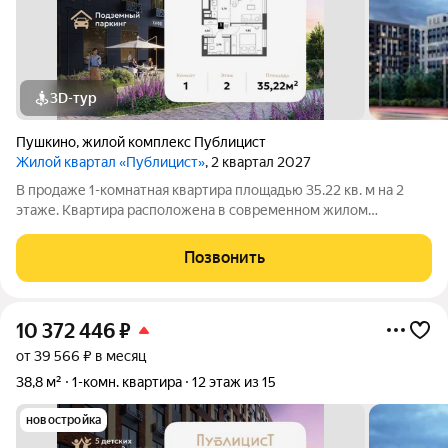
3D-тур
Пушкино
,
жилой комплекс Публицист
Жилой квартал «Публицист»
, 2 квартал 2027
В продаже 1-комнатная квартира площадью 35.22 кв. м на 2
этаже. Квартира расположена в современном жилом
комплексе "Публицист" от DOGMA, в корпусе 7. В продаже 2-
комнатная квартира площадью 62.46 кв. м на 10 этаже.
Позвонить
Квартира расположена в современном
10 372 446
₽
от 39 566 ₽ в месяц
38,8 м²
1-комн. квартира
12 этаж из 15
новостройка