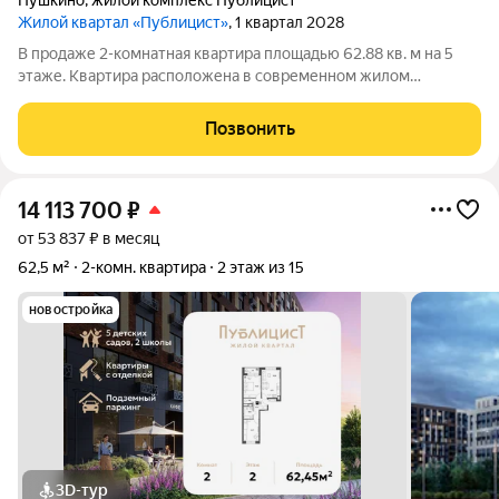
Пушкино
,
жилой комплекс Публицист
Жилой квартал «Публицист»
, 1 квартал 2028
В продаже 2-комнатная квартира площадью 62.88 кв. м на 5
этаже. Квартира расположена в современном жилом
комплексе "Публицист" от DOGMA, в корпусе 5. В продаже 2-
комнатная квартира площадью 62.46 кв. м на 10 этаже.
Позвонить
Квартира расположена в современном
14 113 700
₽
от 53 837 ₽ в месяц
62,5 м²
2-комн. квартира
2 этаж из 15
новостройка
3D-тур