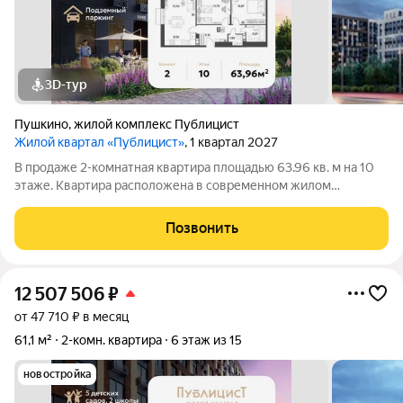
3D-тур
Пушкино
,
жилой комплекс Публицист
Жилой квартал «Публицист»
, 1 квартал 2027
В продаже 2-комнатная квартира площадью 63.96 кв. м на 10
этаже. Квартира расположена в современном жилом
комплексе "Публицист" от DOGMA, в корпусе 12. В продаже 2-
комнатная квартира площадью 62.46 кв. м на 10 этаже.
Позвонить
Квартира расположена в
12 507 506
₽
от 47 710 ₽ в месяц
61,1 м²
2-комн. квартира
6 этаж из 15
новостройка