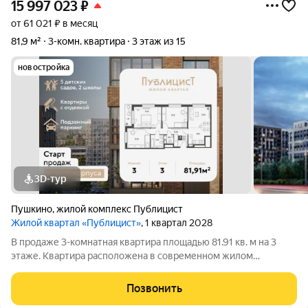
15 997 023
₽
от 61 021 ₽ в месяц
81,9 м²
3-комн. квартира
3 этаж из 15
новостройка
3D-тур
Пушкино
,
жилой комплекс Публицист
Жилой квартал «Публицист»
, 1 квартал 2028
В продаже 3-комнатная квартира площадью 81.91 кв. м на 3
этаже. Квартира расположена в современном жилом
комплексе "Публицист" от DOGMA, в корпусе 5. В продаже 2-
комнатная квартира площадью 62.46 кв. м на 10 этаже.
Позвонить
Квартира расположена в современном