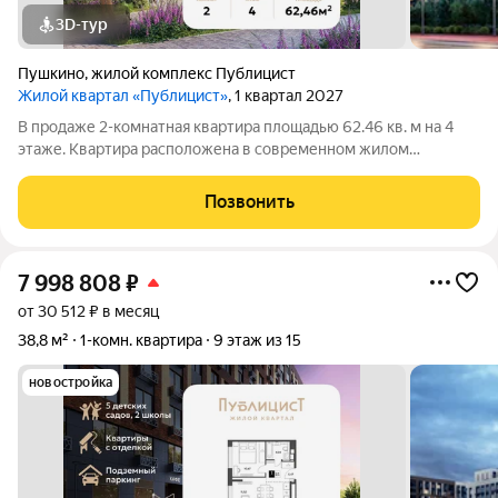
3D-тур
Пушкино
,
жилой комплекс Публицист
Жилой квартал «Публицист»
, 1 квартал 2027
В продаже 2-комнатная квартира площадью 62.46 кв. м на 4
этаже. Квартира расположена в современном жилом
комплексе "Публицист" от DOGMA, в корпусе 12. В продаже 2-
комнатная квартира площадью 62.46 кв. м на 10 этаже.
Позвонить
Квартира расположена в современном
7 998 808
₽
от 30 512 ₽ в месяц
38,8 м²
1-комн. квартира
9 этаж из 15
новостройка