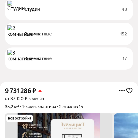
Студии
48
2-комнатные
152
3-комнатные
17
9 731 286
₽
от 37 120 ₽ в месяц
35,2 м²
1-комн. квартира
2 этаж из 15
новостройка