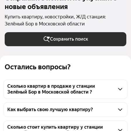
новые объявления
Купить квартиру, новостройки, Ж/Д станция:
Зелёный Бор в Московской области
Сохранить поиск
Остались вопросы?
Сколько квартир в продаже у станции
Зелёный Бор в Московской области ?
На Яндекс Недвижимости в продаже у станции 
Зелёный Бор в Московской области 374 квартиры 
Как выбрать свою лучшую квартиру?
374 объявления от застройщиков
Чтобы купить квартиру в новостройке у станции 
Зелёный Бор, воспользуйтесь тепловой картой для 
Сколько стоит купить квартиру у станции