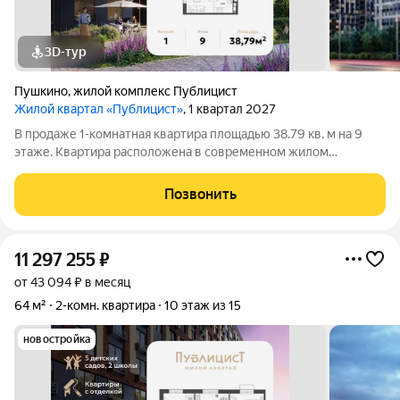
3D-тур
Пушкино
,
жилой комплекс Публицист
Жилой квартал «Публицист»
, 1 квартал 2027
В продаже 1-комнатная квартира площадью 38.79 кв. м на 9
этаже. Квартира расположена в современном жилом
комплексе "Публицист" от DOGMA, в корпусе 12. В продаже 2-
комнатная квартира площадью 62.46 кв. м на 10 этаже.
Позвонить
Квартира расположена в современном
11 297 255
₽
от 43 094 ₽ в месяц
64 м²
2-комн. квартира
10 этаж из 15
новостройка