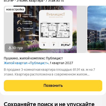
81,9 м²
3-комн. квартира
7 этаж из 15
новостройка
3D-тур
Пушкино
,
жилой комплекс Публицист
Жилой квартал «Публицист»
, 1 квартал 2027
В продаже 3-комнатная квартира площадью 81.91 кв. м на 7
этаже. Квартира расположена в современном жилом
комплексе "Публицист" от DOGMA, в корпусе 12. В продаже 2-
комнатная квартира площадью 62.46 кв. м на 10 этаже.
Позвонить
Квартира расположена в современном
Сохраняйте поиск и не упускайте