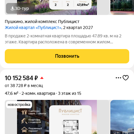
3D-тур
Пушкино
,
жилой комплекс Публицист
Жилой квартал «Публицист»
, 2 квартал 2027
В продаже 2-комнатная квартира площадью 47.89 кв. м на 2
этаже. Квартира расположена в современном жилом
комплексе "Публицист" от DOGMA, в корпусе 7. В продаже 2-
комнатная квартира площадью 62.46 кв. м на 10 этаже.
Позвонить
Квартира расположена в современном
10 152 584
₽
от 38 728 ₽ в месяц
47,6 м²
2-комн. квартира
3 этаж из 15
новостройка