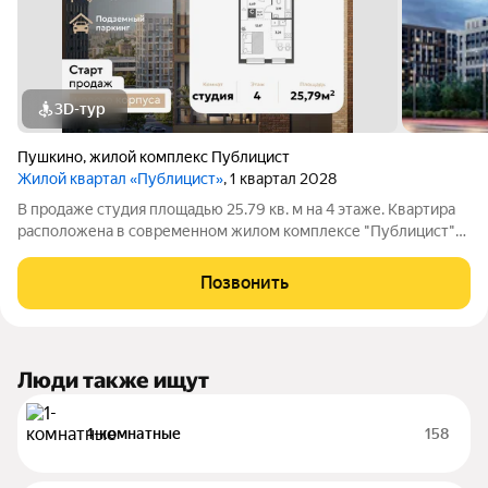
3D-тур
Пушкино
,
жилой комплекс Публицист
Жилой квартал «Публицист»
, 1 квартал 2028
В продаже студия площадью 25.79 кв. м на 4 этаже. Квартира
расположена в современном жилом комплексе "Публицист"
от DOGMA, в корпусе 5. В продаже 2-комнатная квартира
площадью 62.46 кв. м на 10 этаже. Квартира расположена в
Позвонить
современном жилом
Люди также ищут
1-комнатные
158