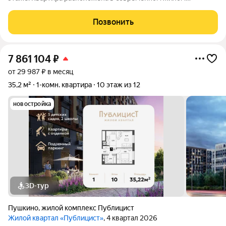
комплексе "Публицист" от DOGMA, в корпусе 7. В продаже 2-
комнатная квартира площадью 62.46 кв. м на 10 этаже.
Позвонить
Квартира расположена в современном
7 861 104
₽
от 29 987 ₽ в месяц
35,2 м²
1-комн. квартира
10 этаж из 12
новостройка
3D-тур
Пушкино
,
жилой комплекс Публицист
Жилой квартал «Публицист»
, 4 квартал 2026