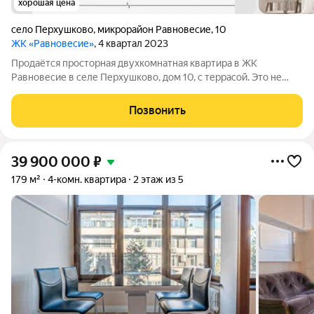
хорошая цена
село Перхушково
,
микрорайон Равновесие
,
10
ЖК «Равновесие»
, 4 квартал 2023
Продаётся просторная двухкомнатная квартира в ЖК
Равновесие в селе Перхушково, дом 10, с террасой. Это не
просто квадратные метры, а пространство с характером:
распашная планировка даёт свободу организовать комнаты
Позвонить
так, как удобно именно вам. Здесь
39 900 000
₽
179 м²
4-комн. квартира
2 этаж из 5