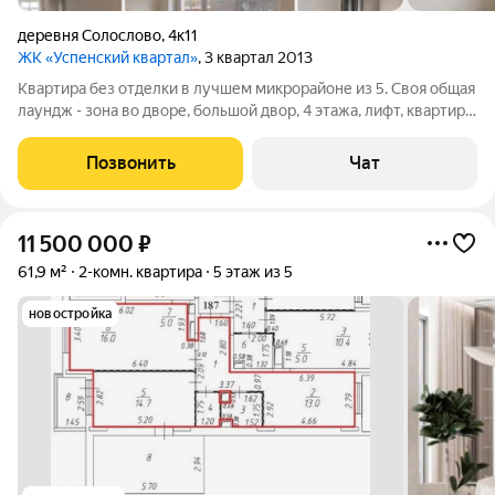
деревня Солослово
,
4к11
ЖК «Успенский квартал»
, 3 квартал 2013
Квартира без отделки в лучшем микрорайоне из 5. Своя общая
лаундж - зона во дворе, большой двор, 4 этажа, лифт, квартиры
на площадке, свободная планировка, минимум несущих стен,
3,5 метра потолки, низкая коммуналка. Большой санузел в
Позвонить
Чат
коридоре, 2
11 500 000
₽
61,9 м²
2-комн. квартира
5 этаж из 5
новостройка