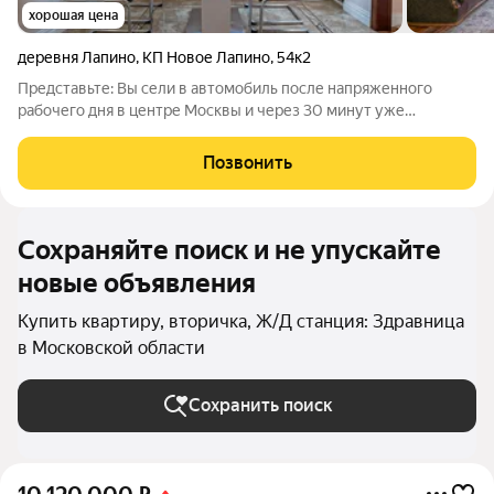
хорошая цена
деревня Лапино
,
КП Новое Лапино
,
54к2
Представьте: Вы сели в автомобиль после напряженного
рабочего дня в центре Москвы и через 30 минут уже
ужинаете дома в окружении семьи с видом на лес из окна. Все
для вкусного ужина можно купить в Азбуке вкуса в 5 минутах
Позвонить
от дома, а можно заказать
Сохраняйте поиск и не упускайте
новые объявления
Купить квартиру, вторичка, Ж/Д станция: Здравница
в Московской области
Сохранить поиск