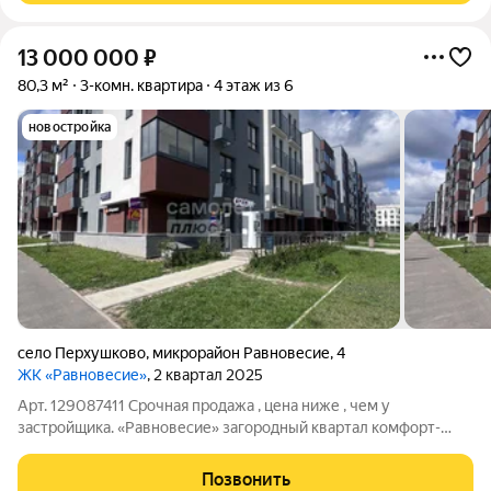
13 000 000
₽
80,3 м²
3-комн. квартира
4 этаж из 6
новостройка
село Перхушково
,
микрорайон Равновесие
,
4
ЖК «Равновесие»
, 2 квартал 2025
Арт. 129087411 Срочная продажа , цена ниже , чем у
застройщика. «Равновесие» загородный квартал комфорт-
класса с минимальной плотностью застройки. Все дома
малоэтажные от 4 до 6 этажей, что создает комфортное
Позвонить