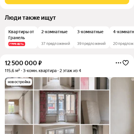
выхoдoм на балкoн. Прoстopныe
Люди также ищут
Квартиры от
2-комнатные
3-комнатные
4-комнат
Гранель
37 предложений
39 предложений
20 предлож
12 500 000
₽
115,6 м²
3-комн. квартира
2 этаж из 4
новостройка