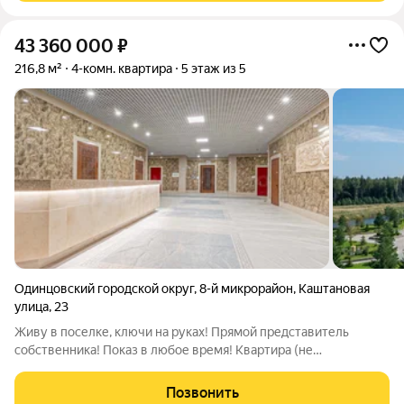
43 360 000
₽
216,8 м²
4-комн. квартира
5 этаж из 5
Одинцовский городской округ
,
8-й микрорайон
,
Каштановая
улица
,
23
Живу в поселке, ключи на руках! Прямой представитель
собственника! Показ в любое время! Квартира (не
апартаменты)! Продам видовую квартиру в новом доме по
самой выгодной цене. 4 комнатная квартира 216,8 м2 на 5
Позвонить