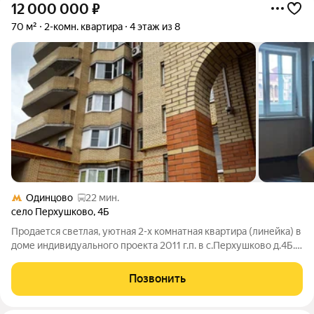
12 000 000
₽
70 м²
2-комн. квартира
4 этаж из 8
Одинцово
22 мин.
село Перхушково
,
4Б
Продается светлая, уютная 2-х комнатная квартира (линейка) в
доме индивидуального проекта 2011 г.п. в с.Перхушково д.4Б.
Огороженная территория, въезд во двор через шлагбаум.
Площадь общая 70 кв.м, с лоджией/верандой 78 кв.м., жилая
Позвонить
34 кв.м, кухня 11