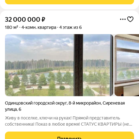
ощущение соразмерности масштабов. В
32 000 000
₽
180 м²
4-комн. квартира
4 этаж из 6
Одинцовский городской округ
,
8-й микрорайон
,
Сиреневая
улица
,
6
Живу в поселке, ключи на руках! Прямой представитель
собственника! Показ в любое время! СТАТУС КВАРТИРЫ (не
апартаменты)! Продам великолепную квартиру 180 м2 с
самыми лучшими видовыми характеристиками - на парковую
Позвонить