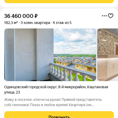
этаже с лоджией 9 м2. Квартира угловая,
36 460 000
₽
182,3 м²
3-комн. квартира
4 этаж из 5
Одинцовский городской округ
,
8-й микрорайон
,
Каштановая
улица
,
23
Живу в поселке, ключи на руках! Прямой представитель
собственника! Показ в любое время! Квартира (не
апартаменты)! Продам квартиру на старте продаж в новом
доме по самой выгодной цене. 3 комнатная квартира 182,3 м2
Позвонить