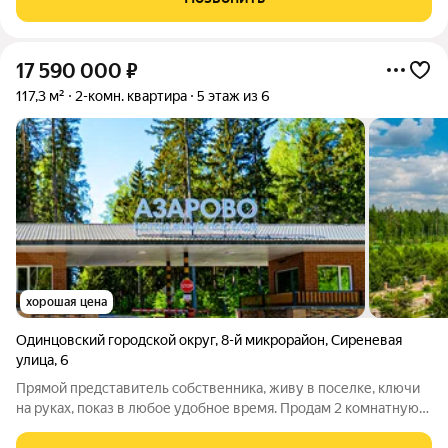
на 4 этаже с лоджией 4,2 м2.
17 590 000
₽
117,3 м²
2-комн. квартира
5 этаж из 6
хорошая цена
Одинцовский городской округ
,
8-й микрорайон
,
Сиреневая
улица
,
6
Прямой представитель собственника, живу в поселке, ключи
на руках, показ в любое удобное время. Продам 2 комнатную
квартиру 118 м2 на 5 этаже камерного разноэтажного дома в