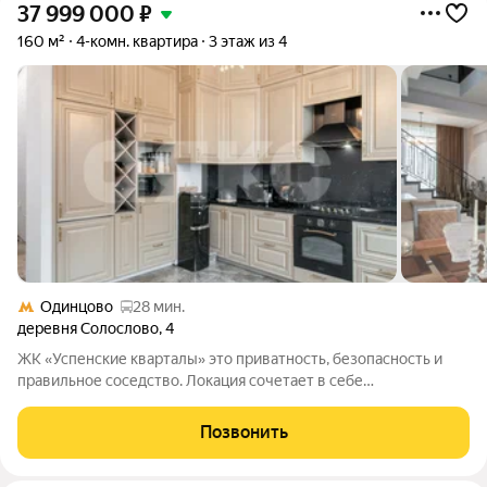
37 999 000
₽
160 м²
4-комн. квартира
3 этаж из 4
Одинцово
28 мин.
деревня Солослово
,
4
ЖК «Успенские кварталы» это приватность, безопасность и
правильное соседство. Локация сочетает в себе
экологический престиж Рублево-Успенского шоссе и
мгновенный доступ к инфраструктуре Горок-8. Масштаб:
Позвонить
Потолки 9.8 метра превращают квартиру в