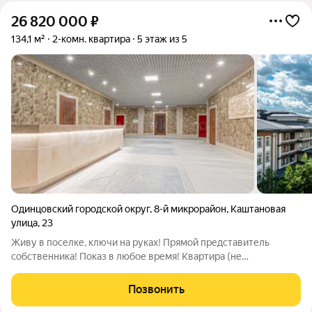
26 820 000
₽
134,1 м²
2-комн. квартира
5 этаж из 5
Одинцовский городской округ
,
8-й микрорайон
,
Каштановая
улица
,
23
Живу в поселке, ключи на руках! Прямой представитель
собственника! Показ в любое время! Квартира (не
апартаменты)! Продам 2 комнатную квартиру 134,1 м2 на 5
этаже. Квартира, светлая, с ориентацией на юг, что
Позвонить
гарантирует прекрасную инсоляцию. Светлая