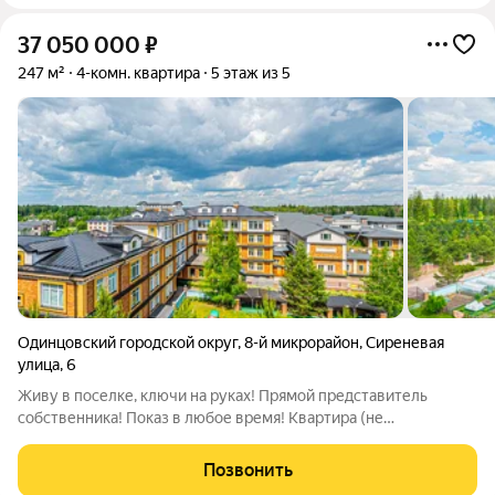
37 050 000
₽
247 м²
4-комн. квартира
5 этаж из 5
Одинцовский городской округ
,
8-й микрорайон
,
Сиреневая
улица
,
6
Живу в поселке, ключи на руках! Прямой представитель
собственника! Показ в любое время! Квартира (не
апартаменты)! Продам 4 комнатную (2 смежные евро двушки
под объединение с единым входом) видовую квартиру 247 м2
Позвонить
на 5 этаже камерного разноэтажного