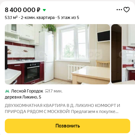
8 400 000
₽
53,1 м²
2-комн. квартира
5 этаж из 5
Лесной Городок
17 мин.
деревня Ликино
,
5
ДВУХКОМНАТНАЯ КВАРТИРА В Д. ЛИКИНО КОМФОРТ И
ПРИРОДА РЯДОМ С МОСКВОЙ! Предлагаем к покупке
уютную двухкомнатную квартиру в спокойном, экологически
чистом районе в деревне Ликино. Это отличный вариант для
Позвонить
семьи, для жизни на природе и как