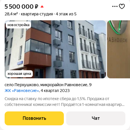
5 500 000
₽
28,4 м²
квартира-студия
4 этаж из 5
новостройка
хорошая цена
село Перхушково
,
микрорайон Равновесие
,
9
ЖК «Равновесие»
, 4 квартал 2023
Скидка на ставку по ипотеке сбера до 1,5%. Продажа от
собственника! комиссии нет! Продаётся 1-комнатная квартира
(не апартаменты)! площадью 28,44 кв. метров на 4 этаже
жилого квартала комфорт-класса Равновесие. Лоджия, окна во
Позвонить
Чат
двор. Собственность