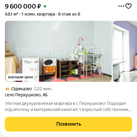
9 600 000
₽
68,1 м²
1-комн. квартира
8 этаж из 8
хорошая цена
Одинцово
22 мин.
село Перхушково
,
4Б
!Уютная двухуровневая квартира в с Перхушково! Подходит
под ипотеку и материнский капитал! 1 взрослый собственник!
Почему стоит выбрать эту квартиру?Возможность
использовать материнский капитал отличный вариант для
Позвонить
семей с детьми; Для вашего