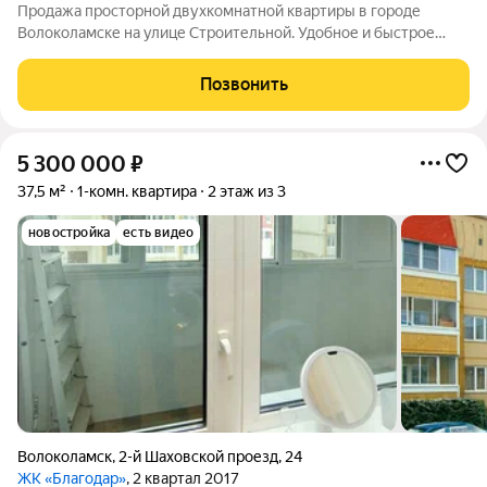
Продажа просторной двухкомнатной квартиры в городе
Волоколамске на улице Строительной. Удобное и быстрое
ново-рижское направление Московской области в 105 км. от
мкад. Регулярное автобусное сообщение с центром
Позвонить
Волоколамска и г. Москвой. Общая площадь
5 300 000
₽
37,5 м²
1-комн. квартира
2 этаж из 3
новостройка
есть видео
Волоколамск
,
2-й Шаховской проезд
,
24
ЖК «Благодар»
, 2 квартал 2017