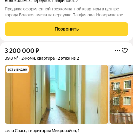
Волоколамск
,
переулок Панфилова
,
2
Продажа оформленной трехкомнатной квартиры в центре
города Волоколамска на переулке Панфилова. Новорижское
направление Московской области в 100 км. от мкад. Общая
площадь 58.1 кв.м. Жилая площадь квартиры 35,7 кв.м.
Позвонить
(10,7кв.м./10,7кв.м./14,3кв.м.).
3 200 000
₽
39,8 м²
2-комн. квартира
2 этаж из 2
есть видео
село Спасс
,
территория Микрорайон
,
1