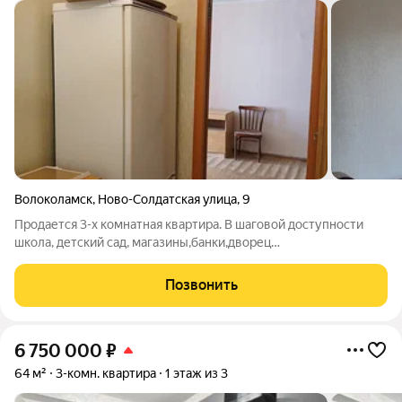
Волоколамск
,
Ново-Солдатская улица
,
9
Продается 3-х комнатная квартира. В шаговой доступности
школа, детский сад, магазины,банки,дворец
спорта,поликлиника, остановки общественного
транспорта.Два собственника. Статус: квартира, Количество
Позвонить
комнат: 3, Общая площадь: 54.7 м, Площадь кухни: 6
6 750 000
₽
64 м²
3-комн. квартира
1 этаж из 3