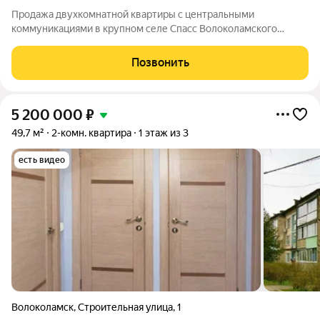
Продажа двухкомнатной квартиры с центральными
коммуникациями в крупном селе Спасс Волоколамского
муниципального округа Новорижского направления
Московской области. Расстояние от мкад около 115 км. Село с
Позвонить
развитой инфраструктурой: школа, дет.сад,
5 200 000
₽
49,7 м²
2-комн. квартира
1 этаж из 3
есть видео
Волоколамск
,
Строительная улица
,
1