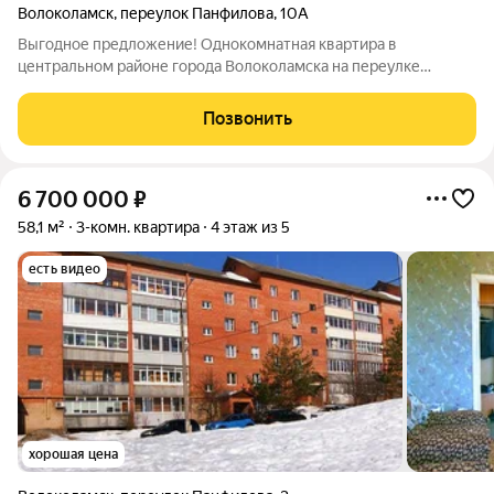
Волоколамск
,
переулок Панфилова
,
10А
Выгодное предложение! Однокомнатная квартира в
центральном районе города Волоколамска на переулке
Панфилова. Новорижское направление Московской области в
100 км. от мкад. Вся коммерческая и социальная
Позвонить
инфраструктура в шаговой доступности: школы,
6 700 000
₽
58,1 м²
3-комн. квартира
4 этаж из 5
есть видео
хорошая цена