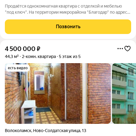
Продаётся однокомнатная квартира с отделкой и мебелью
"под ключ". На территории микрорайона "Благодар" по адресу:
город Волоколамск 2-й Шаховской проезд д. 24. Ново-рижское
направление Московской области в 100 км. от мкад. Дом
Позвонить
введён в эксплуатацию в
4 500 000
₽
44,3 м²
2-комн. квартира
5 этаж из 5
есть видео
Волоколамск
,
Ново-Солдатская улица
,
13