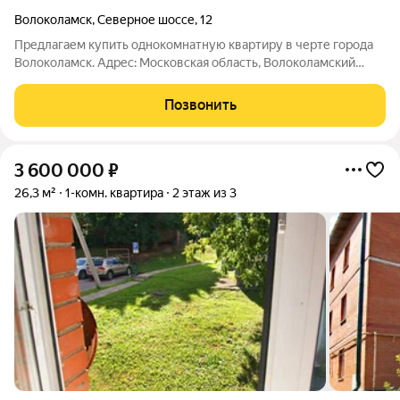
Волоколамск
,
Северное шоссе
,
12
Предлагаем купить однокомнатную квартиру в черте города
Волоколамск. Адрес: Московская область, Волоколамский
городской округ, город Волоколамск, ул. Северное шоссе, д.12.
Расположена на 1 этаже 3-х этажного панельного дома. В
Позвонить
Однокомнатной квартире
3 600 000
₽
26,3 м²
1-комн. квартира
2 этаж из 3