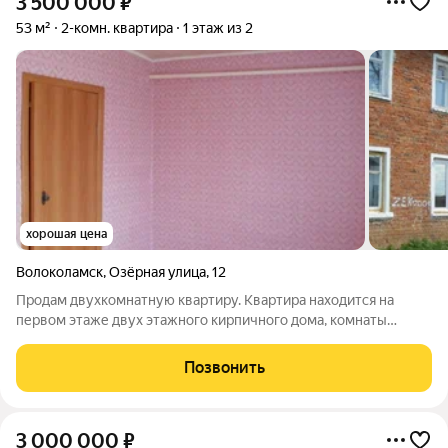
3 500 000
₽
53 м²
2-комн. квартира
1 этаж из 2
хорошая цена
Волоколамск
,
Озёрная улица
,
12
Продам двухкомнатную квартиру. Квартира находится на
первом этаже двух этажного кирпичного дома, комнаты
светлые, свое отопление ( АГВ ), кухня 12 кв.м. санузел
совмещённый с душем. Имеется терасса, погреб, участок в
Позвонить
пожизненном пользовании 8 соток,
3 000 000
₽