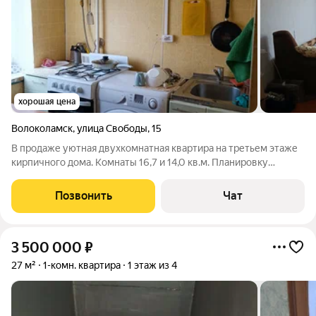
хорошая цена
Волоколамск
,
улица Свободы
,
15
В продаже уютная двухкомнатная квартира на третьем этаже
кирпичного дома. Комнаты 16,7 и 14,0 кв.м. Планировку
смотрите в фото Из окон открывается вид во двор. В квартире
требуется ремонт, но это даёт возможность создать интерьер
Позвонить
Чат
по своему вкусу.
3 500 000
₽
27 м²
1-комн. квартира
1 этаж из 4