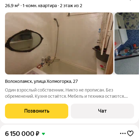
26,9 м²
1-комн. квартира
2 этаж из 2
Волоколамск
,
улица Холмогорка
,
27
Один взрослый собственник. Никто не прописан. Без
обременений. Кухня остаётся. Мебель и техника остаются.
Развитая инфраструктура: рядом магазин, школа, детский сад.
Хорошая транспортная доступность: у дома автобусная
Позвонить
Чат
остановка.
6 150 000
₽