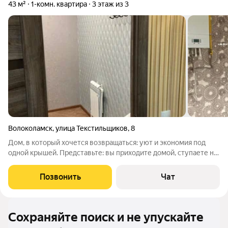
43 м²
1-комн. квартира
3 этаж из 3
Волоколамск
,
улица Текстильщиков
,
8
Дом, в который хочется возвращаться: уют и экономия под
одной крышей. Представьте: вы приходите домой, ступаете на
теплый пол, а за окном шумит город. Вам не нужно думать о
ремонте или покупке мебели всё уже продумано за вас. Эта
Позвонить
Чат
квартира на 3-м
Сохраняйте поиск и не упускайте