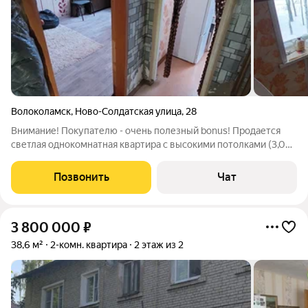
Волоколамск
,
Ново-Солдатская улица
,
28
Внимание! Покупателю - очень полезный bonus! Продается
светлая однокомнатная квартира с высокими потолками (3,05
м.) в тихом районе Волоколамска. Расположение окон на
южную сторону. Обустроенный двор, детская площадка. В
Позвонить
Чат
шаговой доступности
3 800 000
₽
38,6 м²
2-комн. квартира
2 этаж из 2