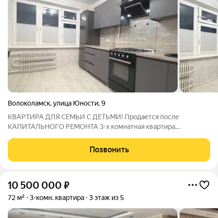
Волоколамск
,
улица Юности
,
9
КВАРТИРА ДЛЯ СЕМЬИ С ДЕТЬМИ! Продается после
КАПИТАЛЬНОГО РЕМОНТА 3-х комнатная квартира
расположенная по адресу: Московская область, г.
Волоколамск, ул. Юности, д. 9. Квартира расположена на
Позвонить
высоком 1-м этаже 3-х этажного панельного дома. В квартире
10 500 000
₽
72 м²
3-комн. квартира
3 этаж из 5