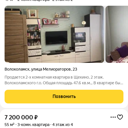
Волоколамск
,
улица Мелиораторов
,
23
Продается 2-х комнатная квартира в Щекино, 2 этаж.
Волоколамского г.о. Общая площадь 47.6 кв.м.,. В квартире был
капитальный ремонт в 2018г. Новая электропроводка, трубы
водоснабжения. Сан.узел раздельный. Остекленная лоджия
Позвонить
6м. Подъезд оборудован
7 200 000
₽
55 м²
3-комн. квартира
4 этаж из 4