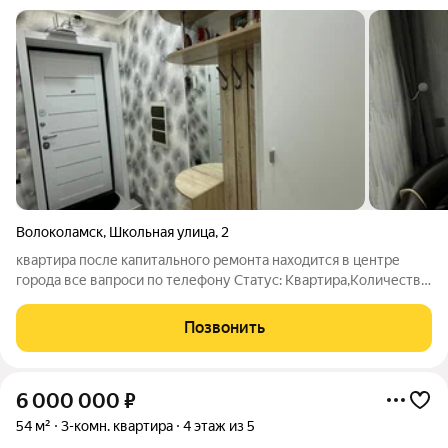
Волоколамск
,
Школьная улица
,
2
квартира после капитального ремонта находится в центре
города все вапроси по телефону Статус: Квартира,Количество
комнат: 3,Общая площадь: 55 м,Площадь кухни: 6 м,Этаж: 4 из
4,Балкон или лоджия: Балкон,Дополнительно: Гардеробная,Тип
Позвонить
комнат:
6 000 000
₽
54 м²
3-комн. квартира
4 этаж из 5