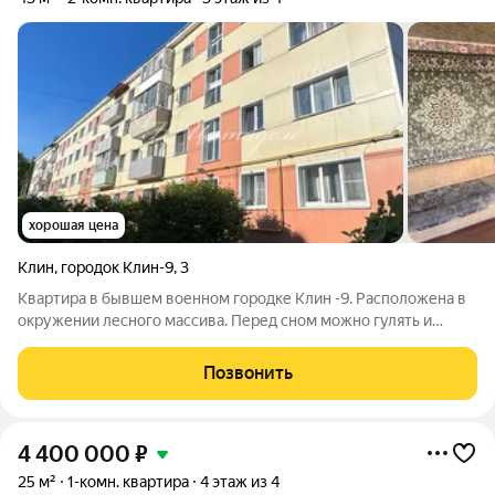
хорошая цена
Клин
,
городок Клин-9
,
3
Квартира в бывшем военном городке Клин -9. Расположена в
окружении лесного массива. Перед сном можно гулять и
наслаждаться свежим воздухом. Рядом с городком находятся
два живописных озера. Подойдет для семьи с ребенком. В
Позвонить
шаговой доступности все
4 400 000
₽
25 м²
1-комн. квартира
4 этаж из 4