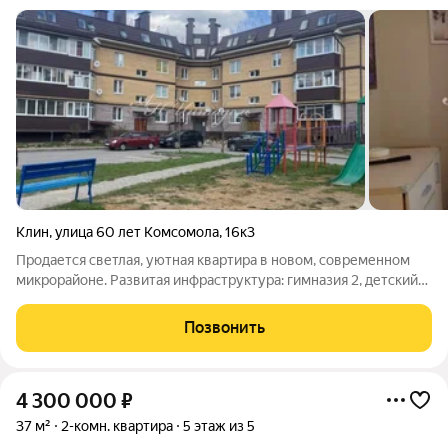
Клин
,
улица 60 лет Комсомола
,
16к3
Продается светлая, уютная квартира в новом, современном
микрорайоне. Развитая инфраструктура: гимназия 2, детский
сад, магазины, аптека, супермаркеты, Сестрорецкий парк,
речка. Подойдет, как для молодой пары, так и одинокого
Позвонить
человека. Описание: Дом
4 300 000
₽
37 м²
2-комн. квартира
5 этаж из 5