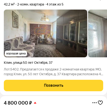
42,2 м²
2-комн. квартира
4 этаж из 5
хорошая цена
Клин
,
улица 50 лет Октября
,
37
Лот:5402. Предлагается к продаже 2-комнатная квартира: МО,
город Клин, ул. 50 лет Октября, д. 37 Квартира расположена 4
этаже 5-ти этажного дома. Общая площадь квартиры 42,2 кв.м,
комнаты изолированные -17,2/10,6 кв.м, с/у совмещенный.
Позвонить
Требуется
4 800 000
₽