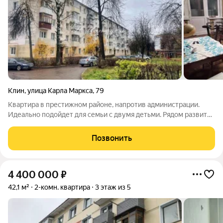
Клин
,
улица Карла Маркса
,
79
Квартира в престижном районе, напротив администрации.
Идеально подойдет для семьи с двумя детьми. Рядом развитая
инфраструктура: до ж/д станции 10 мин. пешком, магазины,
фитнес центры, школы, д/сады, автобус, почта. Описание:
Позвонить
Общая площадь 56 кв.м.
4 400 000
₽
42,1 м²
2-комн. квартира
3 этаж из 5