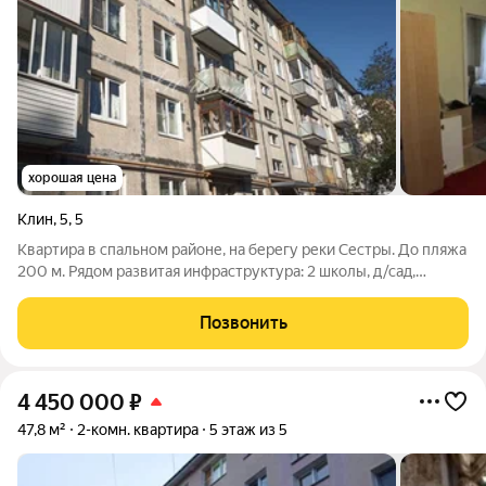
хорошая цена
Клин
,
5
,
5
Квартира в спальном районе, на берегу реки Сестры. До пляжа
200 м. Рядом развитая инфраструктура: 2 школы, д/сад,
Ледовый дворец, магазины, фитнес зал. Также имеются
обустроенные дорожки для прогулок. Подойдет для молодой
Позвонить
семьи с ребенком. Можно
4 450 000
₽
47,8 м²
2-комн. квартира
5 этаж из 5