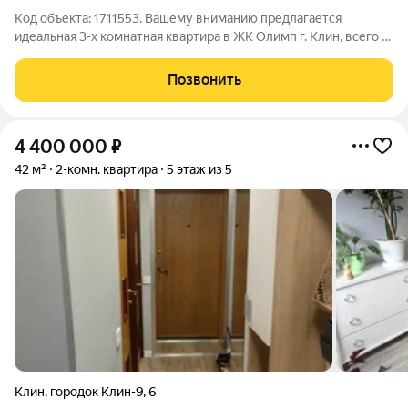
Код объекта: 1711553. Вашему вниманию предлагается
идеальная 3-х комнатная квартира в ЖК Олимп г. Клин, всего в
60 км. от МКАД! Квартира площадью 83,5кв.м, расположена на
Профсоюзной улице, на 3-м этаже. В квартире выполнен
Позвонить
дизайнерский ремонт, что
4 400 000
₽
42 м²
2-комн. квартира
5 этаж из 5
Клин
,
городок Клин-9
,
6