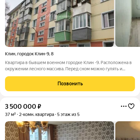
Клин
,
городок Клин-9
,
8
Квартира в бывшем военном городке Клин -9. Расположена в
окружении лесного массива. Перед сном можно гулять и
наслаждаться свежим воздухом. Рядом с городком находятся
два живописных озера. Подойдет для семьи с детьми. В
Позвонить
шаговой доступности все
3 500 000
₽
37 м²
2-комн. квартира
5 этаж из 5