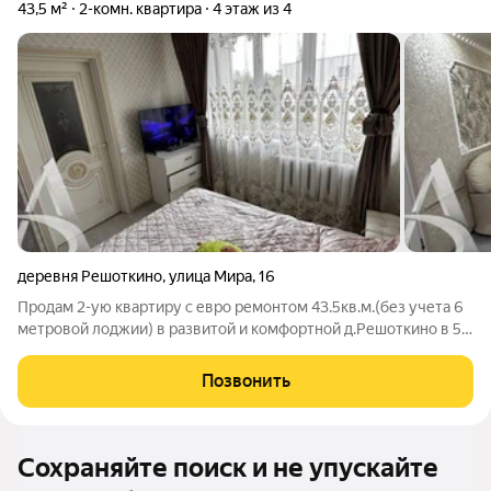
43,5 м²
2-комн. квартира
4 этаж из 4
деревня Решоткино
,
улица Мира
,
16
Продам 2-ую квартиру с евро ремонтом 43.5кв.м.(без учета 6
метровой лоджии) в развитой и комфортной д.Решоткино в 5
минутах от г.Клин. Большая, просторная и светлая квартира, в
квартире поменяны полы(ламинат и плитка), везде натяжные
Позвонить
потолки, дорогие
Сохраняйте поиск и не упускайте