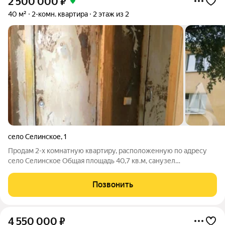
2 500 000
₽
40 м²
2-комн. квартира
2 этаж из 2
село Селинское
,
1
Продам 2-х комнатную квартиру, расположенную по адресу
село Селинское Общая площадь 40,7 кв.м, санузел
раздельный, трубы поменены . Окна пластиковые. Сухая,
теплая квартира, больших вложений не требует. Хорошие
Позвонить
соседи. В подъезде был произведен
4 550 000
₽