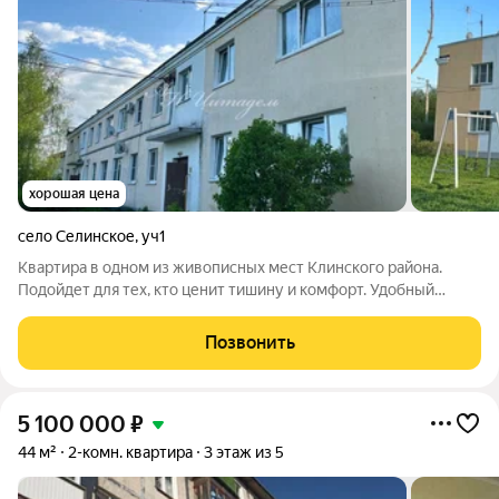
хорошая цена
село Селинское
,
уч1
Квартира в одном из живописных мест Клинского района.
Подойдет для тех, кто ценит тишину и комфорт. Удобный
выезд на трассу М-11. Рядом Преображенская церковь и река
Липня. Дом расположен в окружении природы в спокойном и
Позвонить
тихом районе с быстрым
5 100 000
₽
44 м²
2-комн. квартира
3 этаж из 5