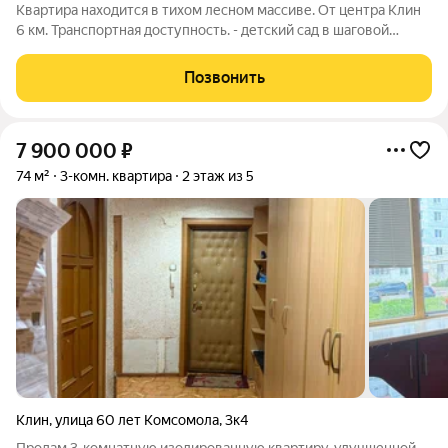
Квартира находится в тихом лесном массиве. От центра Клин
6 км. Транспортная доступность. - детский сад в шаговой
доступности - установлен электрический нагреватель воды
фотографии соответствуют действительности Три взрослых
Позвонить
собственника с 2014года
7 900 000
₽
74 м²
3-комн. квартира
2 этаж из 5
Клин
,
улица 60 лет Комсомола
,
3к4