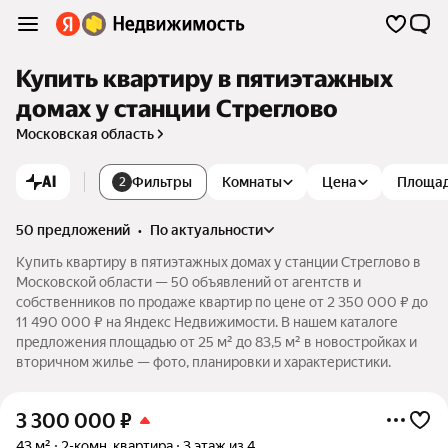
Купить квартиру в пятиэтажных
домах у станции Стреглово
Московская область
AI
Фильтры
Комнаты
Цена
Площа
2
50 предложений
•
по актуальности
Купить квартиру в пятиэтажных домах у станции Стреглово в
Московской области — 50 объявлений от агентств и
собственников по продаже квартир по цене от 2 350 000 ₽ до
11 490 000 ₽ на Яндекс Недвижимости. В нашем каталоге
предложения площадью от 25 м² до 83,5 м² в новостройках и
вторичном жилье — фото, планировки и характеристики.
3 300 000
₽
43 м²
2-комн. квартира
3 этаж из 4