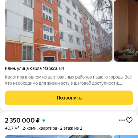
Клин
,
улица Карла Маркса
,
84
Квартира в одном из центральных районов нашего города. Всё
что необходимо для жизни есть в шаговой доступности:
Школа, детский сад, поликлиника (детская и взрослая), аптека,
банк, магазины. Описание: Общая площадь 37 кв.м. Жилая
Позвонить
площадь: 23 (9/14)
2 350 000
₽
40,7 м²
2-комн. квартира
2 этаж из 2