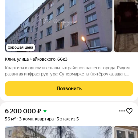
хорошая цена
Клин
,
улица Чайковского
,
66к3
Квартира в одном из спальных районов нашего города. Рядом
развитая инфраструктура: Супермаркеты (пятёрочка, ашан,
магнит, дикси), несколько аптек, автобусная остановка
(маршруты: 437 Клин-Москва водный стадион и по всему
Позвонить
городу), рестораны быстрого
6 200 000
₽
56 м²
3-комн. квартира
5 этаж из 5