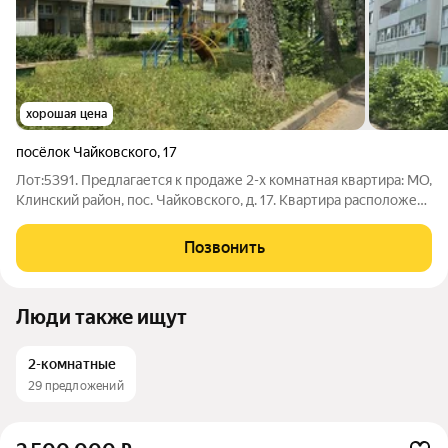
хорошая цена
посёлок Чайковского
,
17
Лот:5391. Предлагается к продаже 2-х комнатная квартира: МО,
Клинский район, пос. Чайковского, д. 17. Квартира расположена
на 2 этаже 4-х этажного панельного дома, комнаты смежные,
просторная кухня, санузел совмещенный, большая
Позвонить
застекленная лоджия с
Люди также ищут
2-комнатные
29 предложений