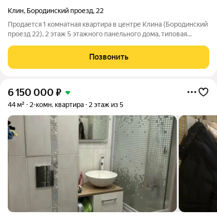
Клин
,
Бородинский проезд
,
22
Продается 1 комнатная квартира в центре Клина (Бородинский
проезд 22), 2 этаж 5 этажного панельного дома, типовая
хрущевка с балконом, 31 кв.м-общая площадь, комната 17 кв.м.,
кухня 6 кв.м., сан. узел совмещенный, требует ремонта, самый
Позвонить
лучший район
6 150 000
₽
44 м²
2-комн. квартира
2 этаж из 5