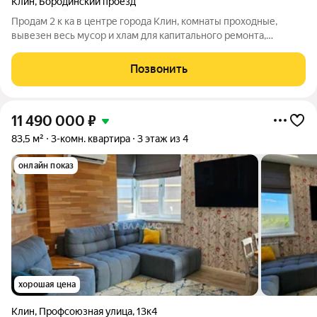
Клин
,
Бородинский проезд
Продам 2 к ка в центре города Клин, комнаты проходные,
вывезен весь мусор и хлам для капитального ремонта,
свободная продажа, никто не прописан
Позвонить
11 490 000
₽
83,5 м²
3-комн. квартира
3 этаж из 4
онлайн показ
хорошая цена
Клин
,
Профсоюзная улица
,
13к4