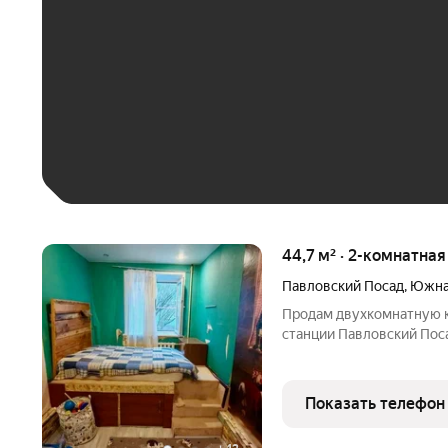
До 30 тыс. ₽
До 50 тыс. ₽
До 70 тыс. ₽
Больше 100 тыс. ₽
44,7 м² · 2-комнатная
Павловский Посад
,
Южна
Продам двухкомнатную к
станции Павловский Пос
окнами на тихий красив
планировка, распашонка. 
позволяет
Показать телефон