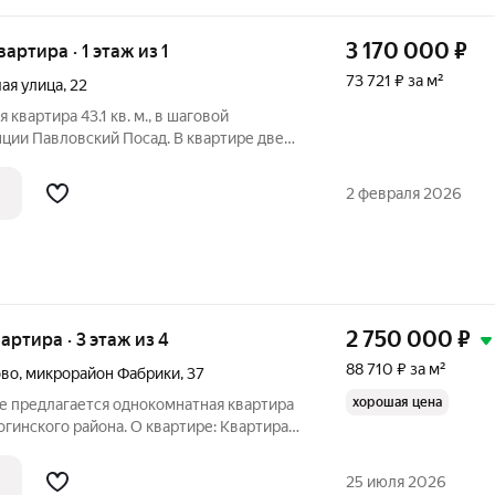
3 170 000
₽
вартира · 1 этаж из 1
73 721 ₽ за м²
ая улица
,
22
квартира 43.1 кв. м., в шаговой
нции Павловский Посад. В квартире две
аты 13 кв.м . и 10 кв.м.. Кухня 12 кв. м.,
Все коммуникации центральные. Один
2 февраля 2026
2 750 000
₽
вартира · 3 этаж из 4
88 710 ₽ за м²
ово
,
микрорайон Фабрики
,
37
хорошая цена
е предлагается однокомнатная квартира
огинского района. О квартире: Квартира
, угловая, очень теплая, чистая и светлая.
Санузел совмещенный. Окна ПВХ на
25 июля 2026