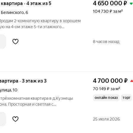
4 650 000
₽
я квартира · 4 этаж из 5
104 730 ₽ за м²
 Белинского
,
6
 Продам 2-комнатную квартиру в хорошем
ю на 4-ом этаже 5-ти этажного
а теплая и светлая, окна ПВХ, балкон
ещенный, есть гардеробная. Частично
8 часов назад
4 700 000
₽
квартира · 3 этаж из 3
70 149 ₽ за м²
 улица
,
10
онлайн показ
торг
 трёхкомнатная квартира в д.Кузнецы
на. Просторная и светлая с
ми. Раздельный санузел.Частично
 можно заехать и жить. В доме
25 июля 2026
замена