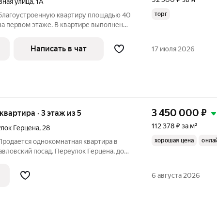
зная улица
,
1А
торг
благоустроенную квартиру площадью 40
 на первом этаже. В квартире выполнен
ы раздельные, в меньшей комнате
зле установлен электрический
Написать в чат
17 июля 2026
му
3 450 000
₽
 квартира · 3 этаж из 5
112 378 ₽ за м²
лок Герцена
,
28
хорошая цена
онла
Продается однокомнатная квартира в
Павловский посад. Переулок Герцена, дом
з 5. Общая площадь 30,7 кв.м., комната
м. Санузел совмещен. Квартира требует
6 августа 2026