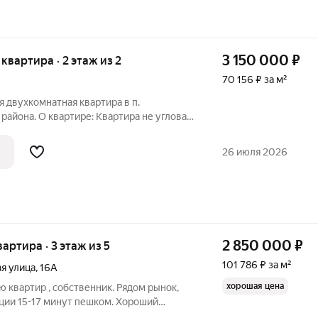
3 150 000
₽
я квартира · 2 этаж из 2
70 156 ₽ за м²
я двухкомнатная квартира в п.
района. О квартире: Квартира не угловая,
ена кровли крыши. Санузел раздельный,
7.5 м и 10.5м. Окна ПВХ. Имеется
26 июля 2026
2 850 000
₽
вартира · 3 этаж из 5
101 786 ₽ за м²
я улица
,
16А
хорошая цена
ю квартир , собственник. Рядом рынок,
нции 15-17 минут пешком. Хороший
е нужно. Новая входная дверь. Статус: