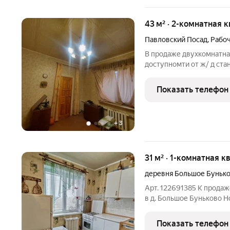
43 м² · 2-комнатная к
Павловский Посад
,
Рабоч
В продаже двухкомнатная 
доступномти от ж/ д ста
смежно изолированные комн
совмещенный сан узел. 
Показать телефон
взрослый
+
3
31 м² · 1-комнатная к
деревня Большое Буньк
Арт. 122691385 К продаж
в д. Большое Буньково Н
располагается на 3 этаже 
Дом построен в 1969г. 
Показать телефон