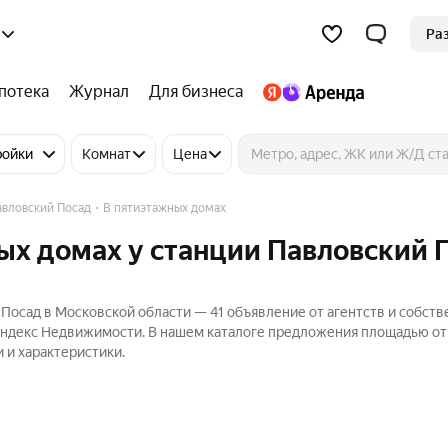
Ра
потека
Журнал
Для бизнеса
ройки
Комнат
Цена
авловский Посад
В пятиэтажных домах
ых домах у станции Павловский 
Посад в Московской области — 41 объявление от агентств и собств
 Яндекс Недвижимости. В нашем каталоге предложения площадью от 
 и характеристики.