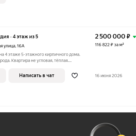
2 500 000
₽
удия · 4 этаж из 5
116 822 ₽ за м²
я улица
,
16А
на 4 этаже 5-этажного кирпичного дома.
рода. Квартира не угловая, тёплая.
артиры. Перед домом парковка, хорошо
 В квартире сделан ремонт, произведена
Написать в чат
16 июня 2026
Ж