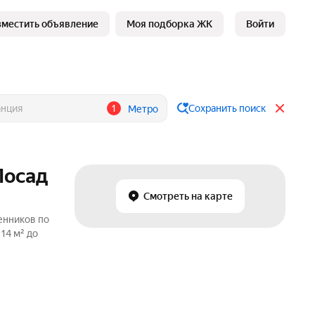
зместить объявление
Моя подборка ЖК
Войти
1
Сохранить поиск
Метро
Посад
Смотреть на карте
енников по
14 м² до