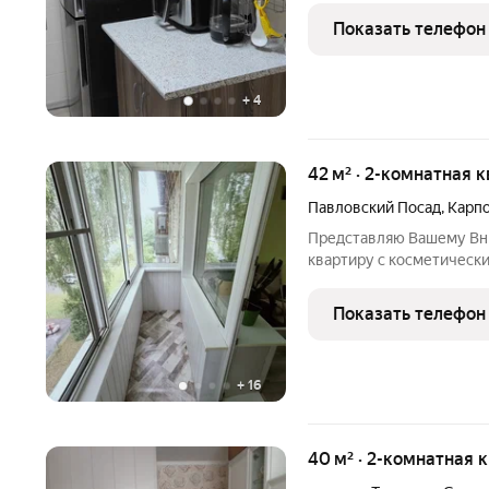
квартира, Количество ко
Показать телефон
кухни: 5
+
4
42 м² · 2-комнатная 
Павловский Посад
,
Карпо
Представляю Вашему Вн
квартиру с косметическ
Квартира располагается 
своего расположения, ква
Показать телефон
прекрасной
+
16
40 м² · 2-комнатная 