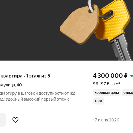
До 100 тыс. ₽
4 300 000
₽
 квартира · 1 этаж из 5
96 197 ₽ за м²
я улица
,
40
хорошая цена
онла
вартиру в шаговой доступности от жд
ад! Удобный высокий первый этаж с
торг
ый двор. Продуманная современная
Вход на кухню из комнаты 16,8 кв м, это
17 июня 2026