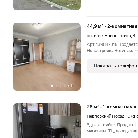
+
14
44,9 м² · 2-комнатна
посёлок Новостройка
,
4
Арт. 139847318 Продаетс
Новостройка Ногинского 
теплая. Произведена зам
комнаты изолированные 1
Показать телефон
просторный
+
11
28 м² · 1-комнатная к
Павловский Посад
,
Южна
Здравствуйте. Продаю 1-
магазины, ТЦ, до жд ста
ремонт , делать ничего н