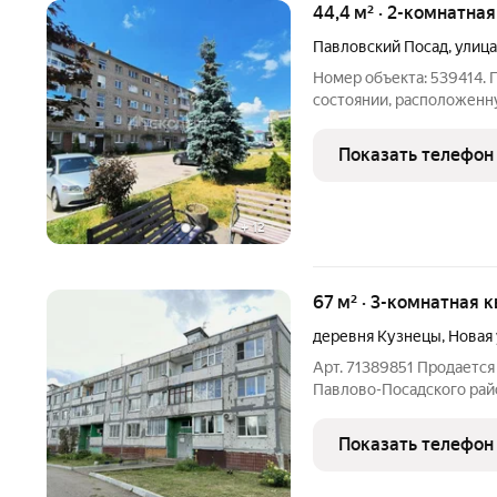
44,4 м² · 2-комнатна
Павловский Посад
,
улица
Номер объекта: 539414.
состоянии, расположенну
кирпичного дома. Квартир
застеклен, санузел совм
Показать телефон
остается мебель.
+
12
67 м² · 3-комнатная 
деревня Кузнецы
,
Новая
Арт. 71389851 Продается
Павлово-Посадского райо
изолированными комната
остаётся мебель,поэтому
Показать телефон
полностью произведена 