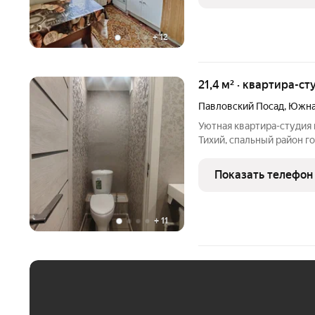
+
12
21,4 м² · квартира-ст
Павловский Посад
,
Южна
Уютная квартира-студия 
Тихий, спальный район го
Закрытый тамбур на 2 кв
развита инфраструктура.
Показать телефон
замена
+
11
ЕЖЕМЕСЯЧНЫЙ ПЛАТЁ