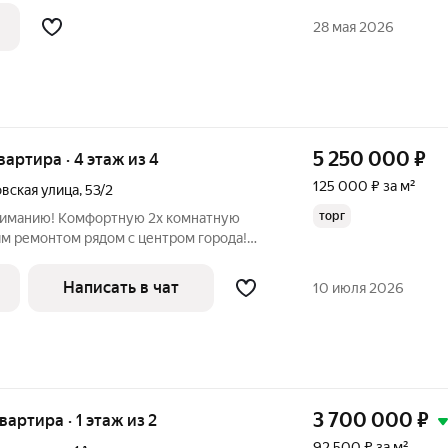
мнат: 1, Общая площадь: 28 м, Площадь
28 мая 2026
5 250 000
₽
квартира · 4 этаж из 4
125 000 ₽ за м²
вская улица
,
53/2
торг
иманию! Комфортную 2х комнатную
им ремонтом рядом с центром города!
на 4-м этаже в кирпичном доме и за счёт
ртира очень светлая, тёплая, с
Написать в чат
10 июля 2026
3 700 000
₽
квартира · 1 этаж из 2
92 500 ₽ за м²