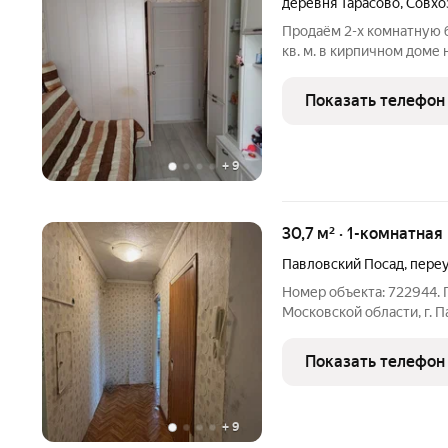
деревня Тарасово
,
Совхо
Продаём 2-х комнатную 
кв. м. в кирпичном доме
хороший ремонт. Комнат
сделан гардероб. В сану
Показать телефон
водонагреватель, поэто
+
9
30,7 м² · 1-комнатная
Павловский Посад
,
переу
Номер объекта: 722944. 
Московской области, г. 
28, квартира 72. 3 этаж и
18,8 кв.м., кухня 6,1 кв.
Показать телефон
+
9