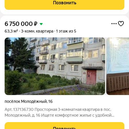
высоком этаже. Общая площадь 45 кв.м, Большие, светлые,
Позвонить
изолированные комнаты, площадью
6 750 000
₽
63,3 м²
3-комн. квартира
1 этаж из 5
посёлок Молодёжный
,
16
Арт. 137136730 Просторная 3-комнатная квартира в пос.
Молодежный, д. 16 Ищете комфортное жилье с удобной
планировкой? Эта квартира отличный выбор для семьи! О
квартире: Общая площадь: 63,3 м Три изолированные комнаты:
Позвонить