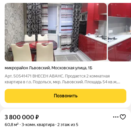
микрорайон Львовский
,
Московская улица
,
1Б
Арт. 50541471 ВНЕСЕН АВАНС. Продается 2 комнатная
квартира в г.о. Подольск, мкр. Львовский. Площадь 54 кв.м,
комнаты изолированные 17+10 кв.м, санузел раздельный,
кухня 8,5 кв.м. Квартира в отличном состоянии. Развита
Позвонить
инфраструктура - в шаговой
3 800 000
₽
60,8 м²
3-комн. квартира
2 этаж из 5