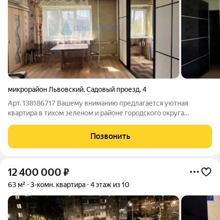
микрорайон Львовский
,
Садовый проезд
,
4
Арт. 138186717 Вашему вниманию предлагается уютная
квартира в тихом зеленом и районе городского округа
Подольск. Это прекрасное предложение по соотношению
метража и стоимости для полноценной двухкомнатной
Позвонить
квартиры! Квартира расположена на 5 этаже
12 400 000
₽
63 м²
3-комн. квартира
4 этаж из 10