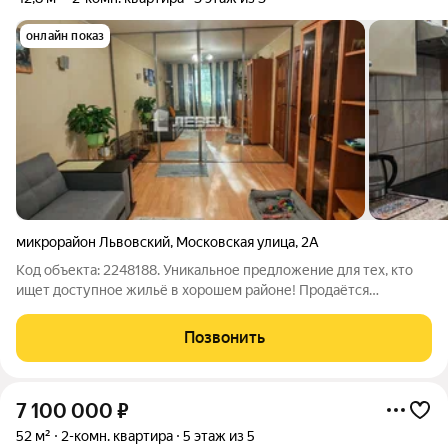
онлайн показ
микрорайон Львовский
,
Московская улица
,
2А
Код объекта: 2248188. Уникальное предложение для тех, кто
ищет доступное жильё в хорошем районе! Продаётся
двухкомнатная квартира в микрорайоне Львовский города
Подольска. Квартира расположена на третьем этаже
Позвонить
трёхэтажного кирпичного дома 1989 года
7 100 000
₽
52 м²
2-комн. квартира
5 этаж из 5