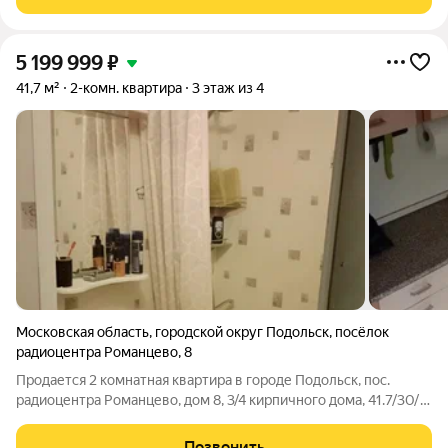
и стадион. До ст.
5 199 999
₽
41,7 м²
2-комн. квартира
3 этаж из 4
Московская область
,
городской округ Подольск
,
посёлок
радиоцентра Романцево
,
8
Продается 2 комнатная квартира в городе Подольск, пос.
радиоцентра Романцево, дом 8, 3/4 кирпичного дома, 41.7/30/6,
комнаты в квартире смежные, квартира в хорошем состоянии,
совмещённый санузел, балкон застеклён. Хороший район с
Позвонить