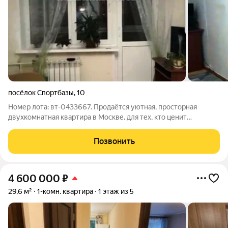
посёлок Спортбазы
,
10
Номер лота: вт-0433667. Продаётся уютная, просторная
двухкомнатная квартира в Москве, для тех, кто ценит
комфортное проживание вдали от городской суеты. Квартира
расположена на верхнем пятом этаже, что обеспечивает
Позвонить
дополнительную тишину и отсутствие
4 600 000
₽
29,6 м²
1-комн. квартира
1 этаж из 5