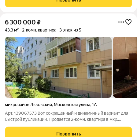
16,3 / 16,3 / 11,1 м у
6 300 000
₽
43,3 м²
2-комн. квартира
3 этаж из 5
микрорайон Львовский
,
Московская улица
,
1А
Арт. 139067573 Вот сокращенный и динамичный вариант для
быстрой публикации: Продается 2-комн. квартира в мкр.
Львовский ул. Московская, 1а Локация:Тихий район с развитой
инфраструктурой. Рядом школы, сады, магазины, поликлиника
Позвонить