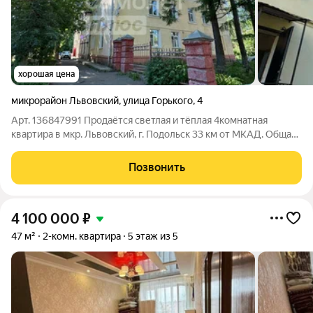
хорошая цена
микрорайон Львовский
,
улица Горького
,
4
Арт. 136847991 Продаётся светлая и тёплая 4комнатная
квартира в мкр. Львовский, г. Подольск 33 км от МКАД. Общая
площадь 104,7 м, комфортный третий этаж в трёхэтажном
кирпичном доме. Квартира расположена в центральной части
Позвонить
корпуса, что обеспечивает
4 100 000
₽
47 м²
2-комн. квартира
5 этаж из 5