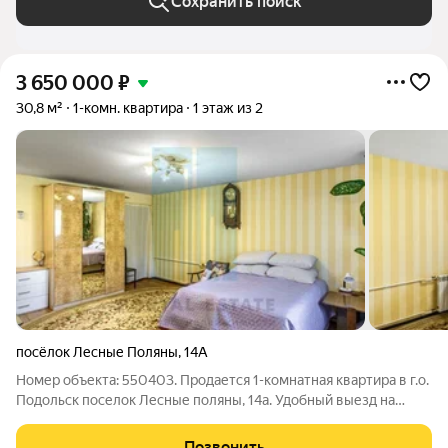
Сохранить поиск
3 650 000
₽
30,8 м²
1-комн. квартира
1 этаж из 2
посёлок Лесные Поляны
,
14А
Номер объекта: 550403. Продается 1-комнатная квартира в г.о.
Подольск поселок Лесные поляны, 14а. Удобный выезд на
ЦКАД или бесплатную бетонку на Симферопольское или
Каширское скоростные шоссе. Квартира общей площадью
Позвонить