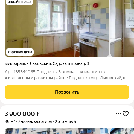
онлайн показ
хорошая цена
микрорайон Львовский
,
Садовый проезд
,
3
Арт. 135344065 Продается 3-комнатная квартира в
живописном и развитом районе Подольска мкр. Львовский, по
адресу Садовый проезд, дом 3. Особенности объекта:
Идеальный холст для ваших идей: Квартира под капитальный
Позвонить
ремонт, что открывает безграничные
3 900 000
₽
45 м²
2-комн. квартира
2 этаж из 5