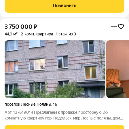
и так далее, благоустроенная придомовая территория, соседи
Позвонить
тихие спокойные,
3 750 000
₽
44,9 м²
2-комн. квартира
1 этаж из 3
посёлок Лесные Поляны
,
16
Арт. 137619014 Предлагаем к продаже просторную 2-х
комнатную квартиру гор. Подольск, мкр Лесные поляны, дом
16. Квартира расположена в кирпичном доме на первом,