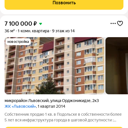
Хороший район с развитой инфраструктурой, рядом школа,
Позвонить
детский сад, остановка
7 100 000
₽
36 м²
1-комн. квартира
9 этаж из 14
новостройка
микрорайон Львовский
,
улица Орджоникидзе
,
2к3
ЖК «Львовский»
, 1 квартал 2014
Собственник продаю 1 кв. в Подольске в собственности более
5 лет вся инфраструктура города в шаговой доступности :
МЦД-2, автобусная остановка, детские сады, школы, магазины