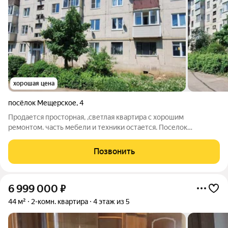
хорошая цена
посёлок Мещерское
,
4
Продается просторная, ,светлая квартира с хорошим
ремонтом. часть мебели и техники остается. Поселок
городского типа находится в лесном районе. вся
инфраструктура в шаговой доступности: школа ,детский сад,
Позвонить
фельдшерский пункт, ,библлиотека, сбербанк.
6 999 000
₽
44 м²
2-комн. квартира
4 этаж из 5