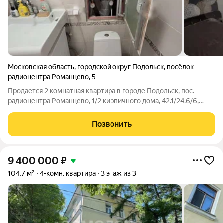
Московская область
,
городской округ Подольск
,
посёлок
радиоцентра Романцево
,
5
Продается 2 комнатная квартира в городе Подольск, пос.
радиоцентра Романцево, 1/2 кирпичного дома, 42.1/24.6/6,
комнаты в квартире смежные, квартира в отличном состоянии,
раздельный санузел, без балкона, выполнен качественный
Позвонить
капитальный ремонт;
9 400 000
₽
104,7 м²
4-комн. квартира
3 этаж из 3