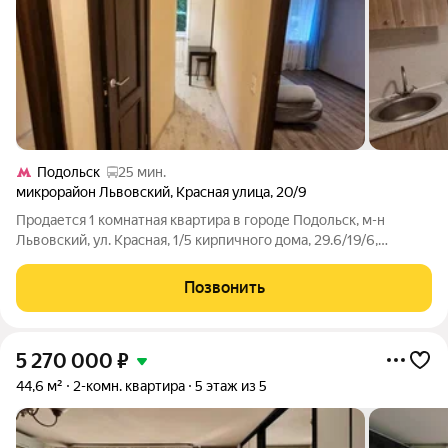
Подольск
25 мин.
микрорайон Львовский
,
Красная улица
,
20/9
Продается 1 комнатная квартира в городе Подольск, м-н
Львовский, ул. Красная, 1/5 кирпичного дома, 29.6/19/6,
квартира в хорошем состоянии, совместный санузел, без
балкона. Хороший район с развитой инфраструктурой, рядом
Позвонить
школа, детский сад, остановка
5 270 000
₽
44,6 м²
2-комн. квартира
5 этаж из 5