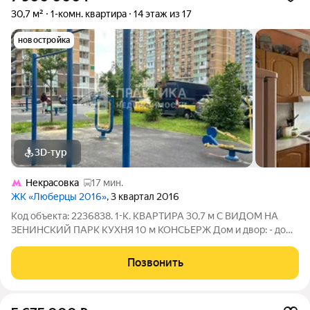
30,7 м²
1-комн. квартира
14 этаж из 17
новостройка
3D-тур
Некрасовка
17 мин.
ЖК «Люберцы 2016»
, 3 квартал 2016
Код объекта: 2236838. 1-К. КВАРТИРА 30,7 м С ВИДОМ НА
ЗЕНИНСКИЙ ПАРК КУХНЯ 10 м КОНСЬЕРЖ Дом и двор: - дом
2016 года 17-ти этажный,корпус в составе масштабного
микрорайона ЖК «Люберцы» (ранее известного как «Люберцы
Позвонить
2016») от группы «Самолёт», -