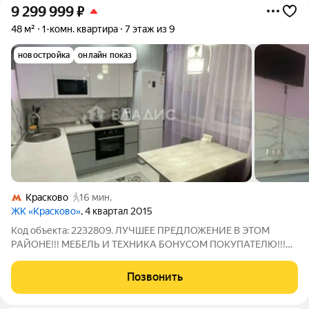
9 299 999
₽
48 м²
1-комн. квартира
7 этаж из 9
новостройка
онлайн показ
Красково
16 мин.
ЖК «Красково»
, 4 квартал 2015
Код объекта: 2232809. ЛУЧШЕЕ ПРЕДЛОЖЕНИЕ В ЭТОМ
РАЙОНЕ!!! МЕБЕЛЬ И ТЕХНИКА БОНУСОМ ПОКУПАТЕЛЮ!!!
Уважаемый покупатель продаётся уютная и светлая
однокомнатная квартира в Красково, городской округ
Позвонить
Люберцы. Адрес: улица Карла Маркса, 1. Этот вариант