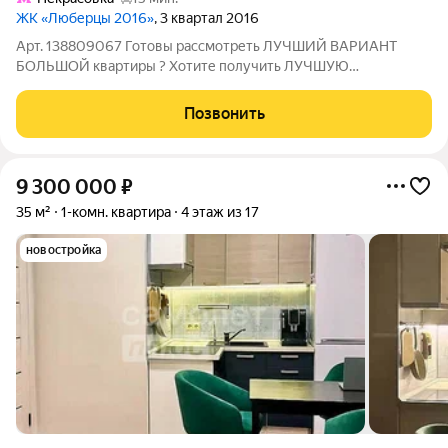
ЖК «Люберцы 2016»
, 3 квартал 2016
Арт. 138809067 Готовы рассмотреть ЛУЧШИЙ ВАРИАНТ
БОЛЬШОЙ квартиры ? Хотите получить ЛУЧШУЮ
СТОИМОСТЬ квартиры в этом районе? Ищите квартиру с
ГАРАНТИЕЙ БЕЗОПАСНОСТИ для жизни или под сдачу в
Позвонить
аренду? Тогда эта КВАРТИРА ДЛЯ ВАС! Евро-2 с удачной
9 300 000
₽
35 м²
1-комн. квартира
4 этаж из 17
новостройка