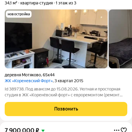
34,1 м²
квартира-студия
1 этаж из 3
новостройка
деревня Мотяково
,
65к44
ЖК «Кореневский Форт»
, 3 квартал 2015
Id 389738. Под авансом до 15.08.2026. Уютная и просторная
студия в ЖК «Коренёвский форт» с евроремонтом (ремонт
доделывают), с мебелью, Один собственник, без
обременений, по документам чистая, быстрый выход на
Позвонить
сделку. Эта квартира на первом этаже
7 900 000
₽