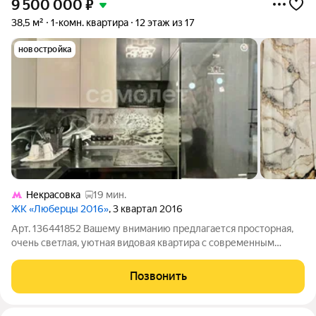
9 500 000
₽
38,5 м²
1-комн. квартира
12 этаж из 17
новостройка
Некрасовка
19 мин.
ЖК «Люберцы 2016»
, 3 квартал 2016
Арт. 136441852 Вашему вниманию предлагается просторная,
очень светлая, уютная видовая квартира с современным
евроремонтом на комфортном 12-м этаже 17-этажного дома в
ЖК «Самолет». ВИД ИЗ ОКНА НА ОЗЕРО ЧЕРНОЕ И
Позвонить
ПЕШЕХОДНЫЙ МОСТ! ОГРОМНАЯ 5М ЛОДЖИЯ С