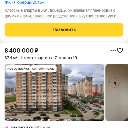
ЖК «Люберцы 2016»
Классные апарты в ЖК Люберцы. Уникальная планировка с
двумя окнами, зональное разделение на кухню-столовую и
зону гостинной. Два окна! Светло. Ремонт с использованием
качественных материалов, на полу ламинат, стены-обои под
Позвонить
покраску, с/у в
8 400 000
₽
37,4 м²
1-комн. квартира
7 этаж из 19
новостройка
онлайн показ
Некрасовка
15 мин.