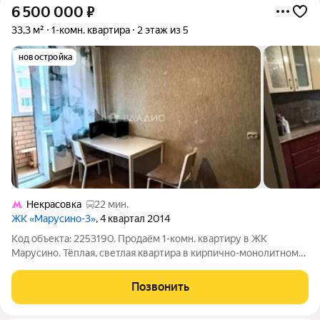
6 500 000
₽
33,3 м²
1-комн. квартира
2 этаж из 5
новостройка
Некрасовка
22 мин.
ЖК «Марусино-3»
, 4 квартал 2014
Код объекта: 2253190. Продаём 1-комн. квартиру в ЖК
Марусино. Тёплая, светлая квартира в кирпично-монолитном
доме 2013 года в городском округе Люберцы. Окна выходят во
внутренний двор, поэтому по вечерам здесь тихо и без
Позвонить
лишнего шума, а лоджия