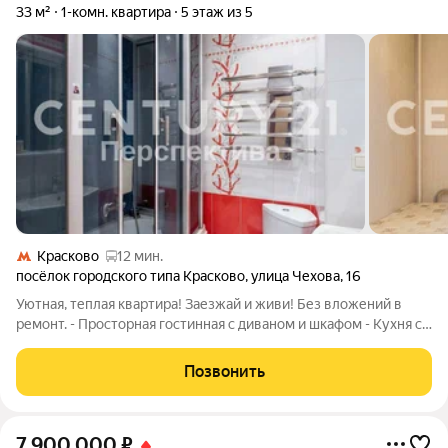
33 м²
1-комн. квартира
5 этаж из 5
Красково
12 мин.
посёлок городского типа Красково
,
улица Чехова
,
16
Уютная, теплая квартира! Заезжай и живи! Без вложений в
ремонт. - Просторная гостинная с диваном и шкафом - Кухня с
кухонным гарнитуром -Санузел в кафеле, установлена
качественная сантехника. -Просторный остекленная балкон .
Позвонить
Инфраструктура развита :
7 900 000
₽