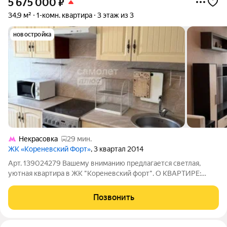
5 675 000
₽
34,9 м²
1-комн. квартира
3 этаж из 3
новостройка
Некрасовка
29 мин.
ЖК «Кореневский Форт»
, 3 квартал 2014
Арт. 139024279 Вашему вниманию предлагается светлая,
уютная квартира в ЖК "Кореневский форт". О КВАРТИРЕ:
Отличная планировка: просторная кухня (11 кв.м.) комната (20
кв.м.), совмещенный с/у, балкон. Уникальность квартиры
Позвонить
заключается в ее удобстве,