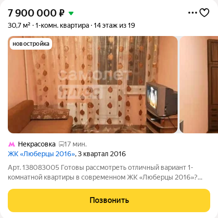
7 900 000
₽
30,7 м²
1-комн. квартира
14 этаж из 19
новостройка
Некрасовка
17 мин.
ЖК «Люберцы 2016»
, 3 квартал 2016
Арт. 138083005 Готовы рассмотреть отличный вариант 1-
комнатной квартиры в современном ЖК «Люберцы 2016»?
Хотите найти уютное жильё с видом на парк и развитой
инфраструктурой рядом? Ищете квартиру, в которую можно
Позвонить
заехать и жить без лишних вложений?