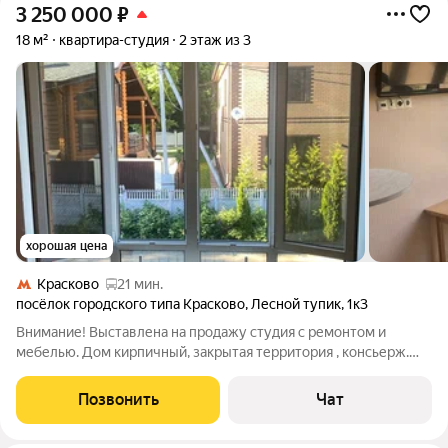
3 250 000
₽
18 м²
квартира-студия
2 этаж из 3
хорошая цена
Красково
21 мин.
посёлок городского типа Красково
,
Лесной тупик
,
1к3
Внимание! Выставлена на продажу студия с ремонтом и
мебелью. Дом кирпичный, закрытая территория , консьерж.
Прописка есть. Рядом остановка общественного транспорта.
На территории работает магазин. Идеальный вариант для
Позвонить
Чат
арендного бизнеса ( в данный