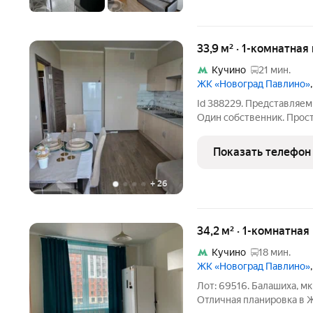
33,9 м² · 1-комнатная
Кучино
21 мин.
ЖК «Новоград Павлино»
Id 388229. Представляем
Один собственник. Прос
сочетается с жилой част
Ремонт выполнен с внима
Показать телефон
что позволяет
+
26
34,2 м² · 1-комнатная
Кучино
18 мин.
ЖК «Новоград Павлино»
Лот: 69516. Балашиха, мк
Отличная планировка в Ж