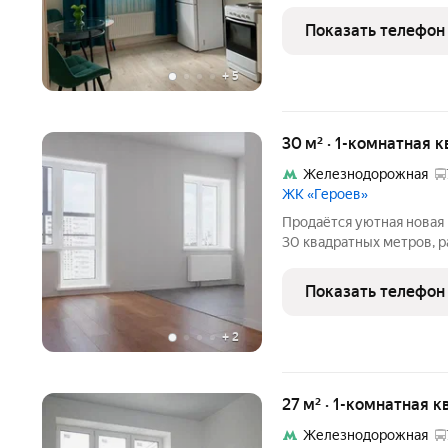
комнатная квартира площ
этаже 22-этажного моно
Показать телефон
планировка:
+
5
30 м² · 1-комнатная 
Железнодорожная
ЖК «Героев»
Продаётся уютная новая
30 квадратных метров, 
города Балашиха. Возмож
рассрочка. Разумный тор
Показать телефон
Квартира расположена н
+
2
27 м² · 1-комнатная к
Железнодорожная