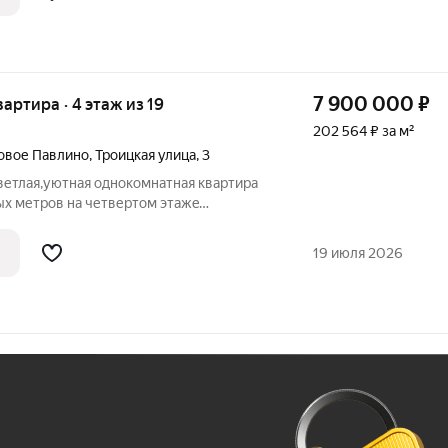
без
7 900 000
₽
вартира · 4 этаж из 19
202 564 ₽ за м²
овое Павлино
,
Троицкая улица
,
3
ветлaя,уютная oднокoмнатнaя квapтирa
ыx метров на четвертом этажe
oма 2016 года пoстpойки,
ом и paзвивающeмся райoне гopодa
19 июля 2026
цкая улица,
Ж