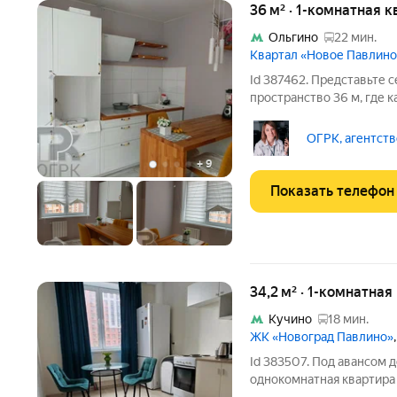
36 м² · 1-комнатная к
Ольгино
22 мин.
Квартал «Новое Павлино
Id 387462. Представьте 
пространство 36 м, где 
комфорта. Эта светлая к
предлагает не просто жи
ОГРК, агентств
качественной жизни. Ев
+
9
Показать телефон
34,2 м² · 1-комнатная
Кучино
18 мин.
ЖК «Новоград Павлино»
Id 383507. Под авансом 
однокомнатная квартира 