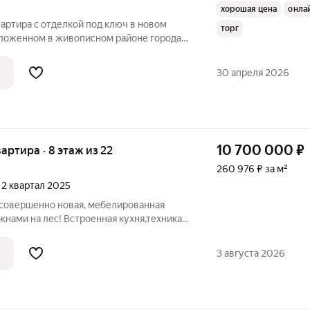
хорошая цена
онла
артира с отделкой под ключ в новом
торг
ложенном в живописном районе города
 Железнодорожный. Квартира
ом этаже семнадцатиэтажного дома, что
30 апреля 2026
ый
10 700 000
₽
вартира · 8 этаж из 22
260 976 ₽ за м²
, 2 квартал 2025
 совершенно новая, мебелированная
кнами на лес! Встроенная кухня,техника
пателю! Есть посудомоечная и
альне кондиционер! В квартире два
3 августа 2026
с