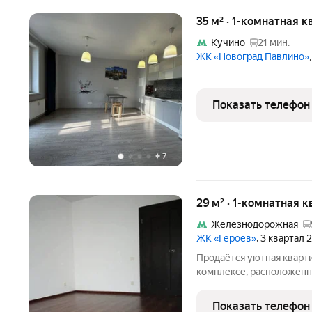
35 м² · 1-комнатная к
Кучино
21 мин.
ЖК «Новоград Павлино»
Показать телефон
+
7
29 м² · 1-комнатная к
Железнодорожная
ЖК «Героев»
, 3 квартал 
Продаётся уютная кварт
комплексе, расположенн
Балашиха, микрорайоне
расположена на 6 этаже 
Показать телефон