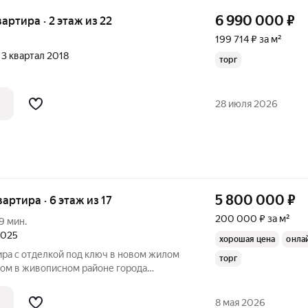
6 990 000
₽
вартира · 2 этаж из 22
199 714 ₽ за м²
, 3 квартал 2018
торг
28 июля 2026
5 800 000
₽
вартира · 6 этаж из 17
200 000 ₽ за м²
9 мин.
2025
хорошая цена
онла
ира с отделкой под ключ в новом жилом
торг
ом в живописном районе города
 Железнодорожный. Квартира
17ти этажного дома, что обеспечивает
8 мая 2026