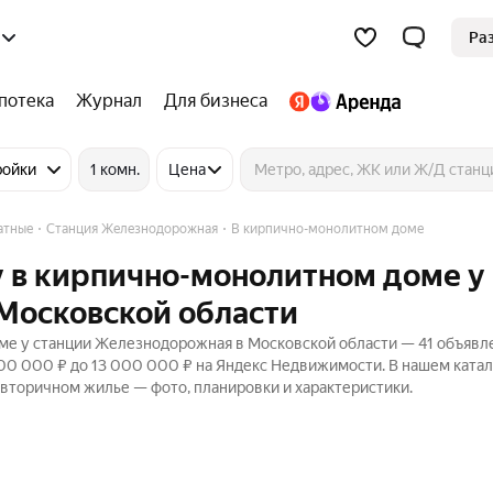
Ра
потека
Журнал
Для бизнеса
ройки
1 комн.
Цена
атные
Станция Железнодорожная
В кирпично-монолитном доме
у в кирпично-монолитном доме у
Московской области
е у станции Железнодорожная в Московской области — 41 объявл
500 000 ₽ до 13 000 000 ₽ на Яндекс Недвижимости. В нашем ката
 вторичном жилье — фото, планировки и характеристики.