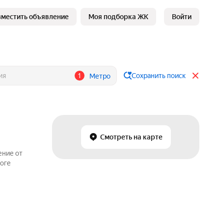
зместить объявление
Моя подборка ЖК
Войти
1
Сохранить поиск
Метро
Смотреть на карте
ение от
логе