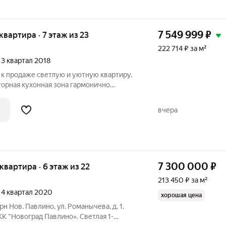
7 549 999
₽
 квартира · 7 этаж из 23
222 714 ₽ за м²
, 3 квартал 2018
 к продаже светлую и уютную квартиру.
торная кухонная зона гармонично
ью, создавая ощущение простора и света.
нием к деталям и готов к заселению,
вчера
7 300 000
₽
 квартира · 6 этаж из 22
213 450 ₽ за м²
, 4 квартал 2020
хорошая цена
рн Нов. Павлино, ул. Романычева, д. 1.
К "Новоград Павлино». Светлая 1-