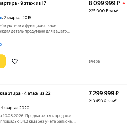
8 099 999
₽
вартира · 9 этаж из 17
225 000 ₽ за м²
»
, 2 квартал 2015
себе уютное и функциональное
каждая деталь продумана для вашего
вартира на 9 этаже 17-этажного дома
лье, а готовое решение для
о
роремонт
вчера
7 299 999
₽
 квартира · 4 этаж из 22
213 450 ₽ за м²
, 4 квартал 2020
до 10.08.2026. Предлагается к продаже
площадью 34,2 кв.м без учета балкона, в