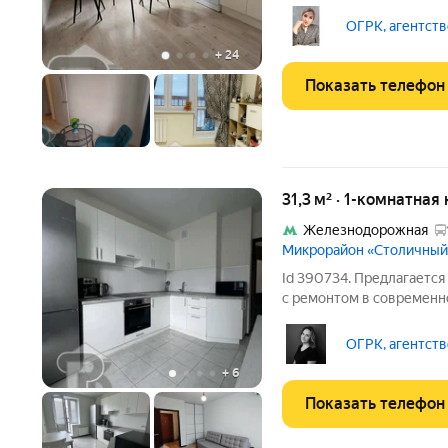
доме 2020 года построй
микрорайоне Новое Павл
ОГРК, агентств
локации
+
24
Показать телефон
31,3 м² · 1-комнатная
Железнодорожная
Микрорайон «Столичный
Id 390734. Предлагается
с ремонтом в современн
кв.м., с выходом на бал
плитке. Есть гардеробна
ОГРК, агентств
вместе с
+
6
Показать телефон