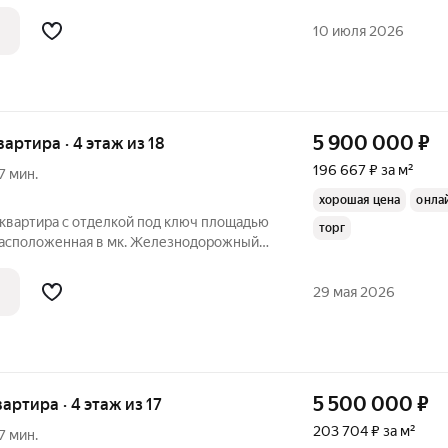
адью 34,2 кв. м на комфортном 6-м
литно-кирпичного дома. Продуманная
10 июля 2026
5 900 000
₽
квартира · 4 этаж из 18
196 667 ₽ за м²
7 мин.
хорошая цена
онла
 квартира с отделкой под ключ площадью
торг
расположенная в мк. Железнодорожный
на льготная ипотека. Выгодная
г. Звоните обсудим договоримся!
29 мая 2026
а
5 500 000
₽
вартира · 4 этаж из 17
203 704 ₽ за м²
7 мин.