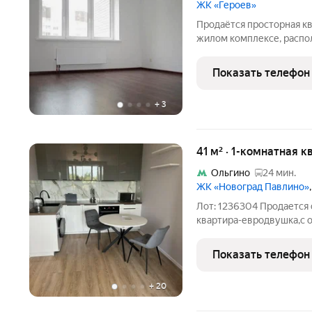
ЖК «Героев»
Продаётся просторная кв
жилом комплексе, распо
Балашиха, микрорайоне
расположена на четвёрт
Показать телефон
обеспечивает прекрасн
+
3
41 м² · 1-комнатная к
Ольгино
24 мин.
ЖК «Новоград Павлино»
Лот: 1236304 Продается
квартира-евродвушка,с о
и мебель в подарок поку
стиральные машины,в сп
Показать телефон
больших шкафа,кровать 
+
20