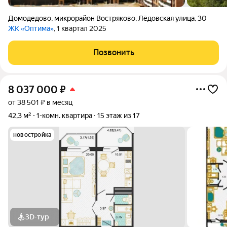
Домодедово
,
микрорайон Востряково
,
Лёдовская улица
,
30
ЖК «Оптима»
, 1 квартал 2025
Позвонить
8 037 000
₽
от 38 501 ₽ в месяц
42,3 м²
1-комн. квартира
15 этаж из 17
новостройка
3D-тур