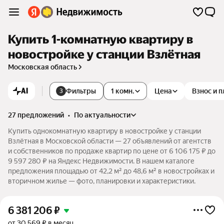
Купить 1-комнатную квартиру в
новостройке у станции Взлётная
Московская область
AI
Фильтры
1 комн.
Цена
Взнос и 
3
27 предложений
•
по актуальности
Купить однокомнатную квартиру в новостройке у станции
Взлётная в Московской области — 27 объявлений от агентств
и собственников по продаже квартир по цене от 6 106 175 ₽ до
9 597 280 ₽ на Яндекс Недвижимости. В нашем каталоге
предложения площадью от 42,2 м² до 48,6 м² в новостройках и
вторичном жилье — фото, планировки и характеристики.
6 381 206
₽
от 30 569 ₽ в месяц