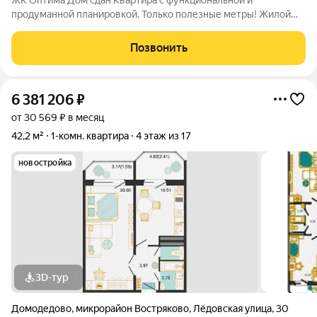
ЖК Оптима Дом сдан Квартира с функциональной и
продуманной планировкой. Только полезные метры! Жилой
комплекс Оптима - это уголок покоя и умиротворения в
бурлящем жизнью городе. Рядом лес, пруд и городской парк
Позвонить
«Елочки». В непосредственной близости
6 381 206
₽
от 30 569 ₽ в месяц
42,2 м²
1-комн. квартира
4 этаж из 17
новостройка
3D-тур
Домодедово
,
микрорайон Востряково
,
Лёдовская улица
,
30