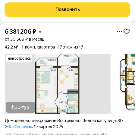
комплекс Оптима - это уголок покоя и умиротворения в
бурлящем жизнью городе. Рядом лес, пруд и городской парк
Позвонить
«Елочки». В непосредственной близости
6 381 206
₽
от 30 569 ₽ в месяц
42,2 м²
1-комн. квартира
17 этаж из 17
новостройка
3D-тур
Домодедово
,
микрорайон Востряково
,
Лёдовская улица
,
30
ЖК «Оптима»
, 1 квартал 2025