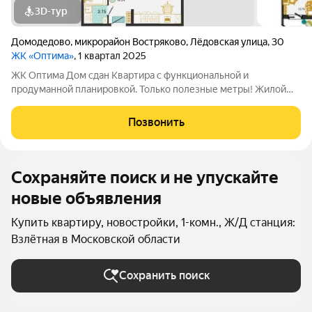
3D-тур
Домодедово
,
микрорайон Востряково
,
Лёдовская улица
,
30
ЖК «Оптима»
, 1 квартал 2025
ЖК Оптима Дом сдан Квартира с функциональной и
продуманной планировкой. Только полезные метры! Жилой
комплекс Оптима - это уголок покоя и умиротворения в
бурлящем жизнью городе. Рядом лес, пруд и городской парк
Позвонить
«Елочки». В непосредственной близости
Сохраняйте поиск и не упускайте
новые объявления
Купить квартиру, новостройки, 1-комн., Ж/Д станция:
Взлётная в Московской области
Сохранить поиск