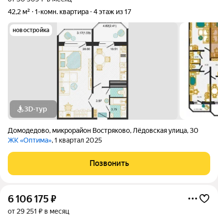
42,2 м²
1-комн. квартира
4 этаж из 17
новостройка
3D-тур
Домодедово
,
микрорайон Востряково
,
Лёдовская улица
,
30
ЖК «Оптима»
, 1 квартал 2025
Позвонить
6 106 175
₽
от 29 251 ₽ в месяц