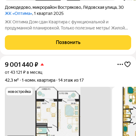
Домодедово
,
микрорайон Востряково
,
Лёдовская улица
,
30
ЖК «Оптима»
, 1 квартал 2025
ЖК Оптима Дом сдан Квартира с функциональной и
продуманной планировкой. Только полезные метры! Жилой
комплекс Оптима - это уголок покоя и умиротворения в
бурлящем жизнью городе. Рядом лес, пруд и городской парк
Позвонить
«Елочки». В непосредственной близости
9 001 440
₽
от 43 121 ₽ в месяц
42,3 м²
1-комн. квартира
14 этаж из 17
новостройка