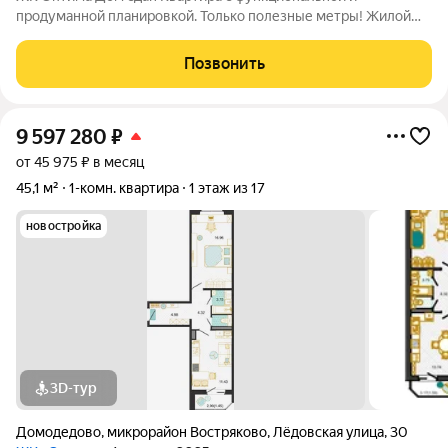
продуманной планировкой. Только полезные метры! Жилой
комплекс Оптима - это уголок покоя и умиротворения в
бурлящем жизнью городе. Рядом лес, пруд и городской парк
Позвонить
«Елочки». В непосредственной близости
9 597 280
₽
от 45 975 ₽ в месяц
45,1 м²
1-комн. квартира
1 этаж из 17
новостройка
3D-тур
Домодедово
,
микрорайон Востряково
,
Лёдовская улица
,
30