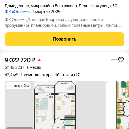
Домодедово
,
микрорайон Востряково
,
Лёдовская улица
,
30
ЖК «Оптима»
, 1 квартал 2025
ЖК Оптима Дом сдан Квартира с функциональной и
продуманной планировкой. Только полезные метры! Жилой
комплекс Оптима - это уголок покоя и умиротворения в
бурлящем жизнью городе. Рядом лес, пруд и городской парк
Позвонить
«Елочки». В непосредственной близости
9 022 720
₽
от 43 223 ₽ в месяц
42,4 м²
1-комн. квартира
16 этаж из 17
новостройка