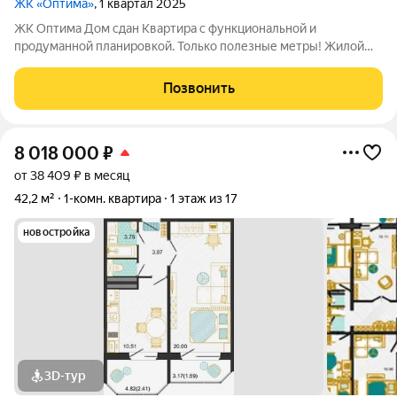
ЖК «Оптима»
, 1 квартал 2025
ЖК Оптима Дом сдан Квартира с функциональной и
продуманной планировкой. Только полезные метры! Жилой
комплекс Оптима - это уголок покоя и умиротворения в
бурлящем жизнью городе. Рядом лес, пруд и городской парк
Позвонить
«Елочки». В непосредственной близости
8 018 000
₽
от 38 409 ₽ в месяц
42,2 м²
1-комн. квартира
1 этаж из 17
новостройка
3D-тур