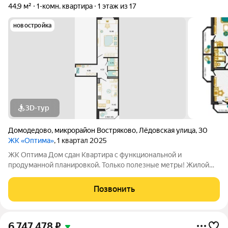
44,9 м²
1-комн. квартира
1 этаж из 17
новостройка
3D-тур
Домодедово
,
микрорайон Востряково
,
Лёдовская улица
,
30
ЖК «Оптима»
, 1 квартал 2025
ЖК Оптима Дом сдан Квартира с функциональной и
продуманной планировкой. Только полезные метры! Жилой
комплекс Оптима - это уголок покоя и умиротворения в
бурлящем жизнью городе. Рядом лес, пруд и городской парк
Позвонить
«Елочки». В непосредственной близости
6 747 478
₽