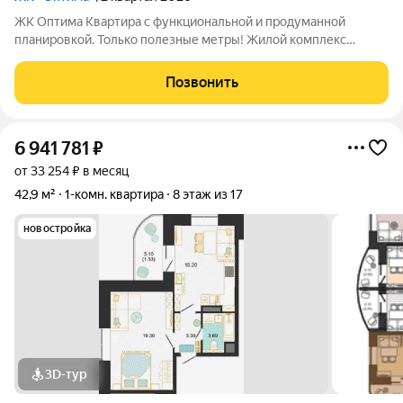
ЖК Оптима Квартира с функциональной и продуманной
планировкой. Только полезные метры! Жилой комплекс
Оптима - это уголок покоя и умиротворения в бурлящем
жизнью городе. Рядом лес, пруд и городской парк «Елочки». В
Позвонить
непосредственной близости - ТЦ
6 941 781
₽
от 33 254 ₽ в месяц
42,9 м²
1-комн. квартира
8 этаж из 17
новостройка
3D-тур