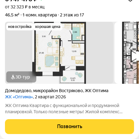
от 32 323 ₽ в месяц
46,5 м²
1-комн. квартира
2 этаж из 17
новостройка
хорошая цена
3D-тур
Домодедово
,
микрорайон Востряково
,
ЖК Оптима
ЖК «Оптима»
, 2 квартал 2026
ЖК Оптима Квартира с функциональной и продуманной
планировкой. Только полезные метры! Жилой комплекс
Оптима - это уголок покоя и умиротворения в бурлящем
жизнью городе. Рядом лес, пруд и городской парк «Елочки». В
Позвонить
непосредственной близости - ТЦ