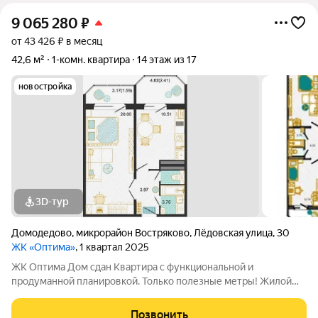
9 065 280
₽
от 43 426 ₽ в месяц
42,6 м²
1-комн. квартира
14 этаж из 17
новостройка
3D-тур
Домодедово
,
микрорайон Востряково
,
Лёдовская улица
,
30
ЖК «Оптима»
, 1 квартал 2025
ЖК Оптима Дом сдан Квартира с функциональной и
продуманной планировкой. Только полезные метры! Жилой
комплекс Оптима - это уголок покоя и умиротворения в
бурлящем жизнью городе. Рядом лес, пруд и городской парк
Позвонить