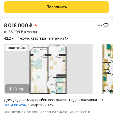
Оптима - это уголок покоя и умиротворения в бурлящем
жизнью городе. Рядом лес, пруд и городской парк «Елочки». В
Позвонить
непосредственной близости - ТЦ
8 018 000
₽
от 38 409 ₽ в месяц
42,2 м²
1-комн. квартира
9 этаж из 17
новостройка
3D-тур
Домодедово
,
микрорайон Востряково
,
Лёдовская улица
,
30
ЖК «Оптима»
, 1 квартал 2025
ЖК Оптима Дом сдан Квартира с функциональной и