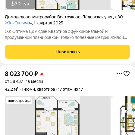
3D-тур
Домодедово
,
микрорайон Востряково
,
Лёдовская улица
,
30
ЖК «Оптима»
, 1 квартал 2025
ЖК Оптима Дом сдан Квартира с функциональной и
продуманной планировкой. Только полезные метры! Жилой
комплекс Оптима - это уголок покоя и умиротворения в
бурлящем жизнью городе. Рядом лес, пруд и городской парк
Позвонить
«Елочки». В непосредственной близости
8 023 700
₽
от 38 437 ₽ в месяц
42,2 м²
1-комн. квартира
17 этаж из 17
новостройка