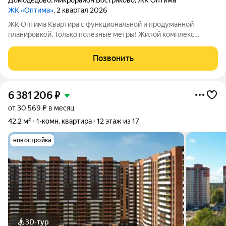
Домодедово
,
микрорайон Востряково
,
ЖК Оптима
ЖК «Оптима»
, 2 квартал 2026
ЖК Оптима Квартира с функциональной и продуманной
планировкой. Только полезные метры! Жилой комплекс
Оптима - это уголок покоя и умиротворения в бурлящем
жизнью городе. Рядом лес, пруд и городской парк «Елочки». В
Позвонить
непосредственной близости - ТЦ
6 381 206
₽
от 30 569 ₽ в месяц
42,2 м²
1-комн. квартира
12 этаж из 17
новостройка
3D-тур