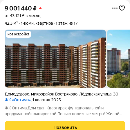
9 001 440
₽
от 43 121 ₽ в месяц
42,3 м²
1-комн. квартира
1 этаж из 17
новостройка
Домодедово
,
микрорайон Востряково
,
Лёдовская улица
,
30
ЖК «Оптима»
, 1 квартал 2025
ЖК Оптима Дом сдан Квартира с функциональной и
продуманной планировкой. Только полезные метры! Жилой
комплекс Оптима - это уголок покоя и умиротворения в
бурлящем жизнью городе. Рядом лес, пруд и городской парк
Позвонить