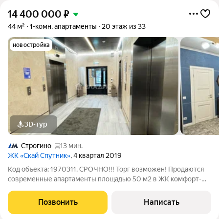
14 400 000
₽
44 м²
1-комн. апартаменты
20 этаж из 33
новостройка
3D-тур
Строгино
13 мин.
ЖК «Скай Спутник»
, 4 квартал 2019
Код объекта: 1970311. СРОЧНО!!! Торг возможен! Продаются
современные апартаменты площадью 50 м2 в ЖК комфорт-
класса Sky Sputnik в Красногорске. ПРЕИМУЩЕСТВА
КВАРТИРЫ: - удобная планировка (большая прихожая,
Позвонить
Написать
просторная кухня 20 м2, комфортный