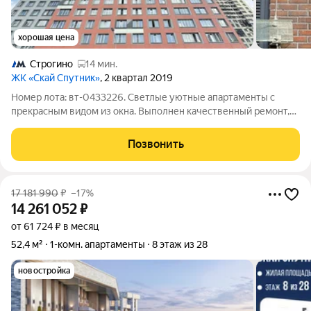
хорошая цена
Строгино
14 мин.
ЖК «Скай Спутник»
, 2 квартал 2019
Номер лота: вт-0433226. Светлые уютные апартаменты с
прекрасным видом из окна. Выполнен качественный ремонт,
остается мебель и техника новым собственникам. Удачная
планировка с просторной кухней-гостиной. Развитая
Позвонить
инфраструктура района: сетевые
17 181 990
₽
–17%
14 261 052
₽
от 61 724 ₽ в месяц
52,4 м²
1-комн. апартаменты
8 этаж из 28
новостройка