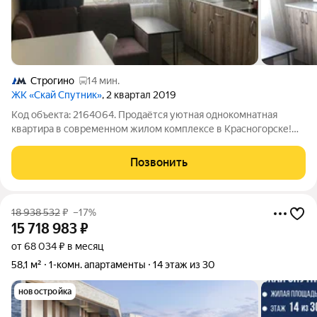
Строгино
14 мин.
ЖК «Скай Спутник»
, 2 квартал 2019
Код объекта: 2164064. Продаётся уютная однокомнатная
квартира в современном жилом комплексе в Красногорске!
Квартира расположена на 8 этаже, светлая и просторная
общей площадью 35,9 кв. Полностью укомплектована.
Позвонить
Выполнен качественный ремонт, который
18 938 532
₽
–17%
15 718 983
₽
от 68 034 ₽ в месяц
58,1 м²
1-комн. апартаменты
14 этаж из 30
новостройка