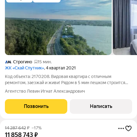
Строгино
15 мин.
ЖК «Скай Спутник»
, 4 квартал 2021
Код объекта: 2170208. Видовая квартира с отличным
ремонтом, заезжай и живи! Рядом в 5 мин пешком строится
метро! Вода и парк рядом! Район Красногорск, улица Липовой
Агентство Левин Игнат Александрович
Рощи один из самых комфортных и зелёных районов
Подмосковья. В шаговой доступности
Позвонить
Написать
14 287 642
₽
–17%
11 858 743
₽