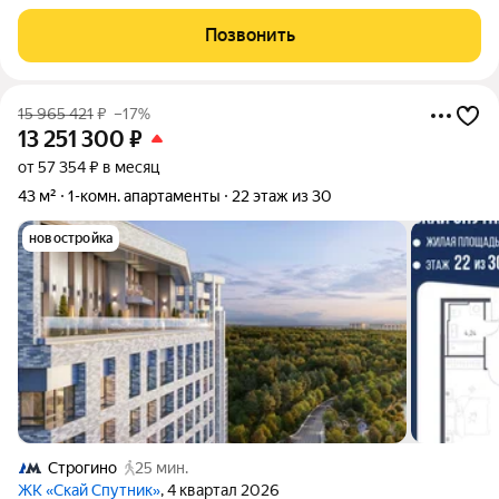
Своё метро, пляж, лесопарк. Однокомнатная 35 м2 с ремонтом
в ЖК бизнескласса SkySputnik. Рядом с Живописной бухтой!
Позвонить
ЭКСКЛЮЗИВНОЕ
15 965 421
₽
–17%
13 251 300
₽
от 57 354 ₽ в месяц
43 м²
1-комн. апартаменты
22 этаж из 30
новостройка
Строгино
25 мин.
ЖК «Скай Спутник»
, 4 квартал 2026