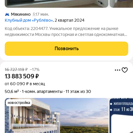
Мякинино
17 мин.
Клубный дом «Рублёво»
, 2 квартал 2024
Код объекта: 2204477. Уникальное предложение на рынке
недвижимости Москвы просторная и светлая однокомнатная
квартира в новостройке 2024 года. Квартира расположена на
четвёртом этаже десятиэтажного монолитного дома. Общая
Позвонить
площадь квартиры составляет
16 727 119
₽
–17%
13 883 509
₽
от 60 090 ₽ в месяц
50,6 м²
1-комн. апартаменты
11 этаж из 30
новостройка