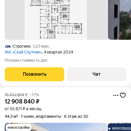
Строгино
23 мин.
ЖК «Скай Спутник»
, 4 квартал 2024
Полная стоимость дкп
Позвонить
Чат
15 552 819
₽
–17%
12 908 840
₽
от 55 871 ₽ в месяц
44,3 м²
1-комн. апартаменты
6 этаж из 30
новостройка