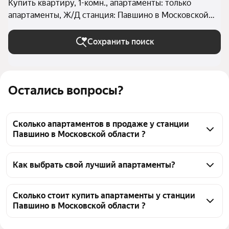
Купить квартиру, 1-комн., апартаменты: только
апартаменты, Ж/Д станция: Павшино в Московской
области
Сохранить поиск
Остались вопросы?
Сколько апартаментов в продаже у станции
Павшино в Московской области ?
На Яндекс Недвижимости в продаже у станции 
Павшино в Московской области 123 апартаменты, 
Как выбрать свой лучший апартаменты?
из них 20 объявлений от агентств, 103 объявления 
Чтобы купить 1-комнатные апартаменты у станции 
от застройщиков
Павшино, воспользуйтесь тепловой картой для 
Сколько стоит купить апартаменты у станции
Павшино в Московской области ?
оценки инфраструктуры и транспортной 
доступности в выбранном районе у станции 
Цена за квадратный метр
255 917 — 508 511 ₽