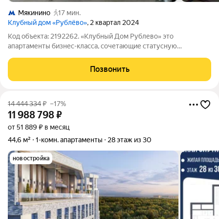
Мякинино
17 мин.
Клубный дом «Рублёво»
, 2 квартал 2024
Код объекта: 2192262. «Клубный Дом Рублево» это
апартаменты бизнес-класса, сочетающие статусную
архитектуру и премиальный уровень сервиса. Здание
переменной этажности (от 8 до 10 этажей) выделяется
Позвонить
уникальным дизайном фасадов, облицованных
14 444 334
₽
–17%
11 988 798
₽
от 51 889 ₽ в месяц
44,6 м²
1-комн. апартаменты
28 этаж из 30
новостройка