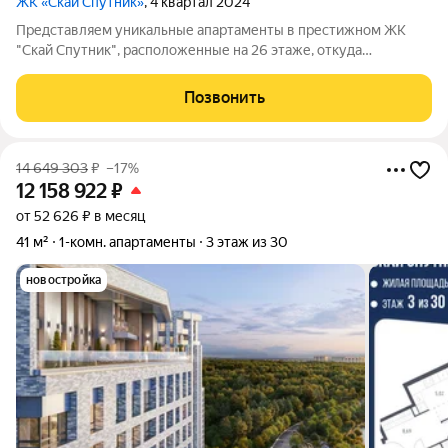
ЖК «Скай Спутник»
, 4 квартал 2024
Представляем уникальные апартаменты в престижном ЖК
"Скай Спутник", расположенные на 26 этаже, откуда
открывается завораживающий вид на воду! Это идеальное
место для тех, кто ценит комфорт, качество жизни и
Позвонить
перспективные инвестиции. Вас ждут
14 649 303
₽
–17%
12 158 922
₽
от 52 626 ₽ в месяц
41 м²
1-комн. апартаменты
3 этаж из 30
новостройка