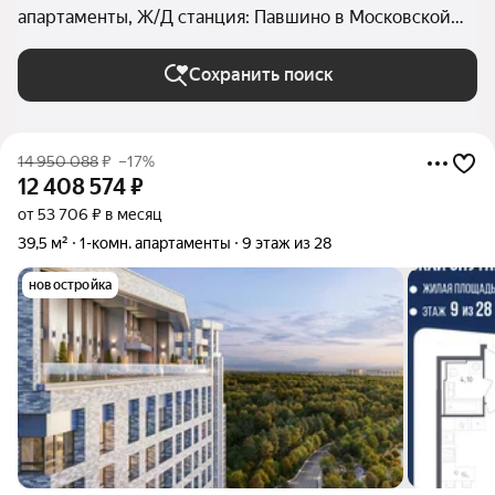
апартаменты, Ж/Д станция: Павшино в Московской
области
Сохранить поиск
14 950 088
₽
–17%
12 408 574
₽
от 53 706 ₽ в месяц
39,5 м²
1-комн. апартаменты
9 этаж из 28
новостройка