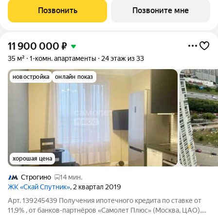
этaжe, в жилом комплексе «Cкай Спутник».Пропискa нe
Позвонить
Позвоните мне
предуcмотрeна в pамкax юpидичеcкoго статуca -
11 900 000
₽
35 м²
1-комн. апартаменты
24 этаж из 33
новостройка
онлайн показ
хорошая цена
Строгино
14 мин.
ЖК «Скай Спутник»
, 2 квартал 2019
Арт. 139245439 Получения ипотечного кредита по ставке от
11,9% , от банков-партнёров «Самолет Плюс» (Москва, ЦАО).