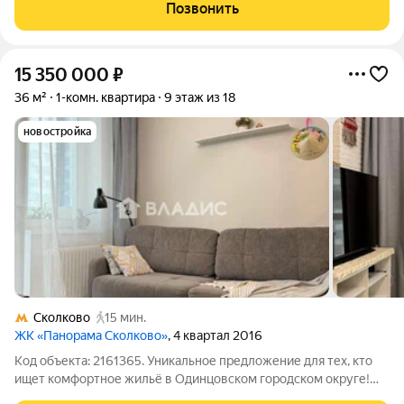
есть все необходимое для проживания, и даже больше, уют и
Позвонить
хорошая
15 350 000
₽
36 м²
1-комн. квартира
9 этаж из 18
новостройка
Сколково
15 мин.
ЖК «Панорама Сколково»
, 4 квартал 2016
Код объекта: 2161365. Уникальное предложение для тех, кто
ищет комфортное жильё в Одинцовском городском округе!
Продаётся однокомнатная квартира площадью 36 кв. м в