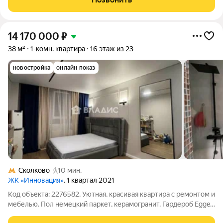
использованием материнского
14 170 000
₽
38 м²
1-комн. квартира
16 этаж из 23
новостройка
онлайн показ
Сколково
10 мин.
ЖК «Инновация»
, 1 квартал 2021
Код объекта: 2276582. Уютная, красивая квартира с ремонтом и
мебелью. Пол немецкий паркет, керамогранит. Гардероб Egger
дуб кассела, внутренние магнитные треки Maytoni. В квартире