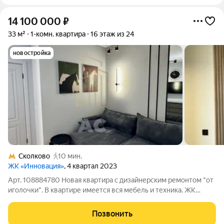
14 100 000
₽
33 м²
1-комн. квартира
16 этаж из 24
новостройка
Сколково
10 мин.
ЖК «Инновация»
, 4 квартал 2023
Арт. 108884780 Новая квартира с дизайнерским ремонтом "от
иголочки". В квартире имеется вся мебель и техника. ЖК
"Инновация" это современный жилой комплекс комфорт-
класса, который находится в престижном районе на границе
Позвонить
Москвы и г. Одинцово, всего