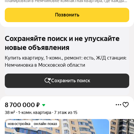
планировкой в Немчиновке компактная квартира, где каждый
квадратный метр работает на удобство и доходность. Светлая
комната 22 м с удобной формой, лоджия и окна на улицу и во
Позвонить
двор создают
Сохраняйте поиск и не упускайте
новые объявления
Купить квартиру, 1-комн., ремонт: есть, Ж/Д станция:
Немчиновка в Московской области
Сохранить поиск
8 700 000
₽
38 м²
1-комн. квартира
7 этаж из 15
новостройка
онлайн показ