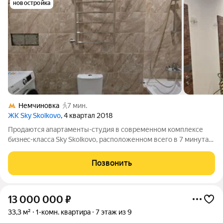
новостройка
Немчиновка
7 мин.
ЖК Sky Skolkovo
, 4 квартал 2018
Продаются апартаменты-студия в современном комплексе
бизнec-клaccа Sky Skоlkоvo, расположенном всего в 7 минутах
пешком от метро Немчиновка. Апартаменты находятся на 2
этаже 12-этажного здания с высотой потолков 3.1 метра, общая
Позвонить
площадь - 41.1 кв. м.
13 000 000
₽
33,3 м²
1-комн. квартира
7 этаж из 9