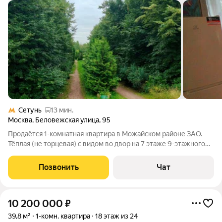
Сетунь
13 мин.
Москва
,
Беловежская улица
,
95
Продаётся 1-комнатная квартира в Можайском районе ЗАО.
Тёплая (не торцевая) с видом во двор на 7 этаже 9-этажного
дома. В доме недавно проводился капитальный ремонт. Общая
площадь квартиры 33,3 кв. м., жилая - 18 кв. м., совмещённый
Позвонить
Чат
санузел. Во дворе
10 200 000
₽
39,8 м²
1-комн. квартира
18 этаж из 24