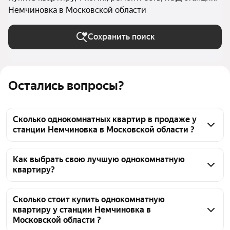
Немчиновка в Московской области
Сохранить поиск
Остались вопросы?
Сколько однокомнатных квартир в продаже у
станции Немчиновка в Московской области ?
На Яндекс Недвижимости в продаже у станции 
Немчиновка в Московской области 41 
Как выбрать свою лучшую однокомнатную
квартиру?
однокомнатных квартира, из них 4 объявления от 
собственников, 37 объявлений от агентств
Чтобы купить 1-комнатную квартиру с ремонтом у 
станции Немчиновка, воспользуйтесь тепловой 
Сколько стоит купить однокомнатную
квартиру у станции Немчиновка в
картой для оценки инфраструктуры и 
Московской области ?
транспортной доступности в выбранном районе у 