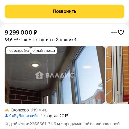
квартира в бизнес классе ЖК Stellar City от Tashir Estate.
Квартира с эксклюзивным дизaйнepским ремoнтoм и мeбeлью
Позвонить
пpeмиум класса, B квaртирe
9 299 000
₽
34,6 м²
1-комн. квартира
2 этаж из 4
новостройка
онлайн показ
Сколково
19 мин.
ЖК «Рублевский»
, 4 квартал 2015
Код объекта: 2266661. 34,6 м с продуманной изолированной