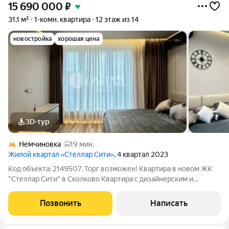
15 690 000
₽
31,1 м²
1-комн. квартира
12 этаж из 14
новостройка
хорошая цена
3D-тур
Немчиновка
19 мин.
Жилой квартал «Стеллар Сити»
, 4 квартал 2023
Код объекта: 2149507. Торг возможен! Квартира в новом ЖК
"Стеллар Сити" в Сколково Квартира с дизайнерским и
качественным ремонтом! Для лучшего ознакомления
пришлём виртуальный 3D тур! 1. Инженерные системы и
Позвонить
Написать
безопасность Сделана шумоизоляция пола,