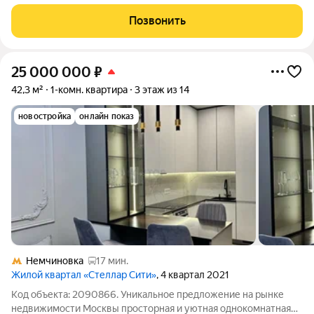
Кондиционер. Окна на парк. 4 квартиры на этаже. Двор под
шлагбаумом. Никто не прописан. Прозрачные документы.
Позвонить
Быстрый выход на сделку.
25 000 000
₽
42,3 м²
1-комн. квартира
3 этаж из 14
новостройка
онлайн показ
Немчиновка
17 мин.
Жилой квартал «Стеллар Сити»
, 4 квартал 2021
Код объекта: 2090866. Уникальное предложение на рынке
недвижимости Москвы просторная и уютная однокомнатная