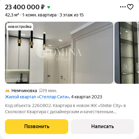
23 400 000
₽
42,3 м²
1-комн. квартира
3 этаж из 15
новостройка
Немчиновка
19 мин.
Жилой квартал «Стеллар Сити»
, 4 квартал 2023
Код объекта: 2260802. Квартира в новом ЖК «Stellar City» в
Сколково! Квартира с дизайнерским и качественным
ремонтом и мебелью премиум класса! Подземный паркинг
Прописка г. Москва! Полная сумма в договоре. В квартире
Позвонить
Написать
лучшая планировка в доме: