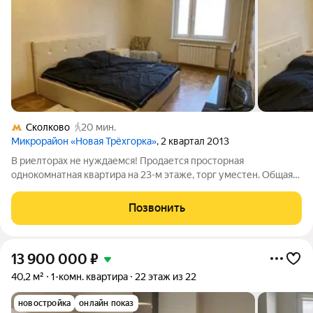
Сколково
20 мин.
Микрорайон «Новая Трёхгорка»
, 2 квартал 2013
В риелторах не нуждаемся! Продается просторная
однокомнатная квартира на 23-м этаже, торг уместен. Общая
площадь 44.5 кв. м. Комната просторная, кухня отдельная. Из
окон открывается красива вид. На этаже тихо, соседи
Позвонить
адекватные. В квартире сделан
13 900 000
₽
40,2 м²
1-комн. квартира
22 этаж из 22
новостройка
онлайн показ