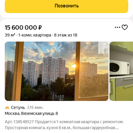
посёлке городского типа Новоивановское по адресу: улица
Позвонить
Агрохимиков, 15А. Квартира
15 600 000
₽
39 м²
1-комн. квартира
8 этаж из 18
Сетунь
15 мин.
Москва
,
Вяземская улица
,
8
Арт. 138548127 Продается 1-комнатная квартира с ремонтом.
Просторная комната, кухня 8 кв.м., большая гардеробная.