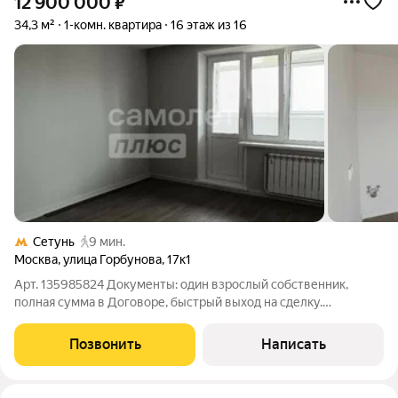
12 900 000
₽
34,3 м²
1-комн. квартира
16 этаж из 16
Сетунь
9 мин.
Москва
,
улица Горбунова
,
17к1
Арт. 135985824 Документы: один взрослый собственник,
полная сумма в Договоре, быстрый выход на сделку.
Продается стильная 1комнатная квартира в Москве готовое
решение по выгодной цене и с быстрым выходом на сделку.
Позвонить
Написать
Предлагается комфортная квартира