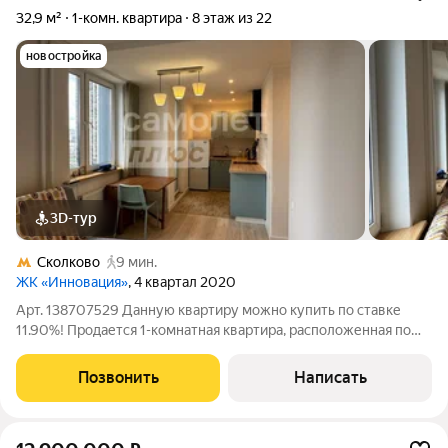
32,9 м²
1-комн. квартира
8 этаж из 22
новостройка
3D-тур
Сколково
9 мин.
ЖК «Инновация»
, 4 квартал 2020
Арт. 138707529 Данную квартиру можно купить по ставке
11.90%! Продается 1-комнатная квартира, расположенная по
адресу: Московская область, г.о Одинцовский район, бульвар
Эйнштейна 1 О РАЙОНЕ: Престижный район Подмосковья на
Позвонить
Написать
западе от Москвы, напротив