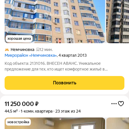
хорошая цена
Немчиновка
12 мин.
Микрорайон «Немчиновка»
, 4 квартал 2013
Код объекта: 2131016. ВНЕСЕН АВАНС. Уникальное
предложение для тех, кто ищет комфортное жильё в
Одинцовском городском округе. Зелёный тихий район с
парками создает благоприятную среду для проживания, от
Позвонить
станции метро Молодежная 20 минут на маршрутке
11 250 000
₽
44,5 м²
1-комн. квартира
23 этаж из 24
новостройка