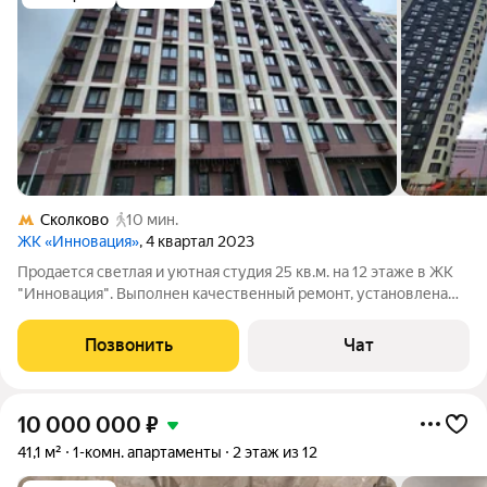
Сколково
10 мин.
ЖК «Инновация»
, 4 квартал 2023
Продается светлая и уютная студия 25 кв.м. на 12 этаже в ЖК
"Инновация". Выполнен качественный ремонт, установлена
встроенная кухня, совмещенный сан.узел. Квартиры без
обременений, один взрослый собственник, свободная
Позвонить
Чат
продажа. В ЖК имеется развитая
10 000 000
₽
41,1 м²
1-комн. апартаменты
2 этаж из 12