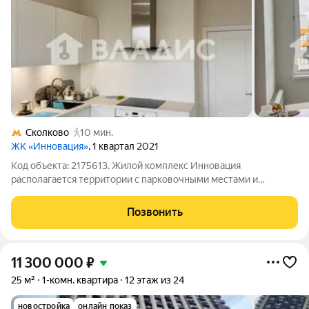
Сколково
10 мин.
ЖК «Инновация»
, 1 квартал 2021
Код объекта: 2175613. Жилой комплекс Инновация
располагается территории с парковочными местами и
подземным паркингом. Развитая инфраструктура, новые
детские сады работают, прогулочные зоны, ТЦ "Три Кита",
Позвонить
"Мебель России", КЗ "Лайф Арена", выход в
11 300 000
₽
25 м²
1-комн. квартира
12 этаж из 24
новостройка
онлайн показ