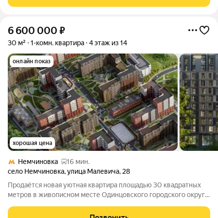
материалы, барельеф ручной работы украшает стену
гостиной.
6 600 000
₽
30 м²
1-комн. квартира
4 этаж из 14
онлайн показ
хорошая цена
Немчиновка
16 мин.
село Немчиновка
,
улица Малевича
,
28
Продаётся новая уютная квартира площадью 30 квадратных
метров в живописном месте Одинцовского городского округа.
Расположен в 3,5 км от МКАД, между Барвихой и Сколково.
Возможность покупки в ипотеку, рассрочку или с
Позвонить