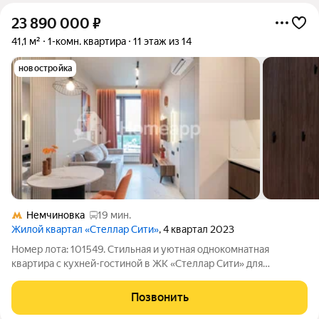
23 890 000
₽
41,1 м²
1-комн. квартира
11 этаж из 14
новостройка
Немчиновка
19 мин.
Жилой квартал «Стеллар Сити»
, 4 квартал 2023
Номер лота: 101549. Стильная и уютная однокомнатная
квартира с кухней-гостиной в ЖК «Стеллар Сити» для
современной молодой семьи и комфортной жизни!
Предлагается к продаже полностью готовая квартира
Позвонить
площадью 41,1 кв. м с дизайнерским ремонтом и всей