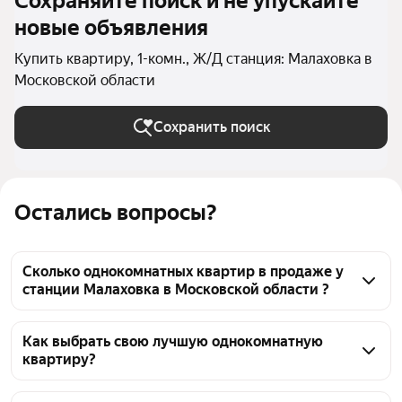
Сохраняйте поиск и не упускайте
новые объявления
Купить квартиру, 1-комн., Ж/Д станция: Малаховка в
Московской области
Сохранить поиск
Остались вопросы?
Сколько однокомнатных квартир в продаже у
станции Малаховка в Московской области ?
На Яндекс Недвижимости в продаже у станции 
Малаховка в Московской области 165 
Как выбрать свою лучшую однокомнатную
квартиру?
однокомнатных квартир, из них 4 объявления от 
собственников, 58 объявлений от агентств, 103 
Чтобы купить 1-комнатную квартиру у станции 