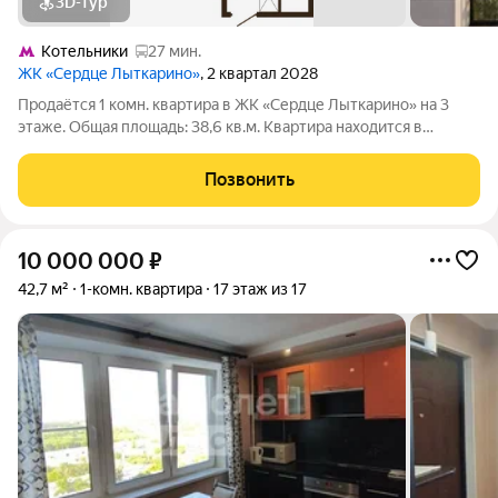
3D-тур
Котельники
27 мин.
ЖК «Сердце Лыткарино»
, 2 квартал 2028
Продаётся 1 комн. квартира в ЖК «Сердце Лыткарино» на 3
этаже. Общая площадь: 38,6 кв.м. Квартира находится в
современном жилом комплексе «Сердце Лыткарино». Дом
камерного формата. На первых этажах предусмотрены
Позвонить
коммерческие помещения: магазины, кафе
10 000 000
₽
42,7 м²
1-комн. квартира
17 этаж из 17