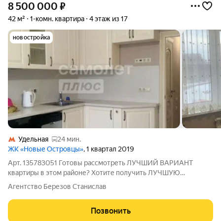
8 500 000
₽
42 м²
1-комн. квартира
4 этаж из 17
новостройка
Удельная
24 мин.
ЖК «Новые Островцы»
, 1 квартал 2019
Арт. 135783051 Готовы рассмотреть ЛУЧШИЙ ВАРИАНТ
квартиры в этом районе? Хотите получить ЛУЧШУЮ
СТОИМОСТЬ квартиры в этом районе? Ищите квартиру с
Агентство Березов Станислав
ГАРАНТИЕЙ БЕЗОПАСНОСТИ? Тогда эта КВАРТИРА ДЛЯ ВАС!
Однокомнатная квартира, расположенная по адресу:
Позвонить