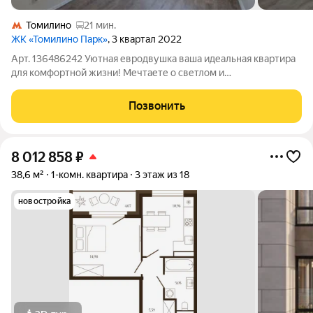
Томилино
21 мин.
ЖК «Томилино Парк»
, 3 квартал 2022
Арт. 136486242 Уютная евродвушка ваша идеальная квартира
для комфортной жизни! Мечтаете о светлом и
функциональном пространстве, где каждый квадратный метр
продуман до мелочей? Представляем вам стильную
Позвонить
евродвушку отличный выбор для одного
8 012 858
₽
38,6 м²
1-комн. квартира
3 этаж из 18
новостройка