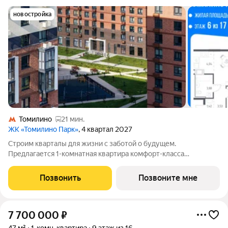
новостройка
Томилино
21 мин.
ЖК «Томилино Парк»
, 4 квартал 2027
Строим кварталы для жизни с заботой о будущем.
Предлагается 1-комнатная квартира комфорт-класса
площадью 40.38 кв.м в Томилино Парк, корпус 6.4КВ на 6-м
этаже, в жилом комплексе "Томилино Парк".Квартира
Позвонить
Позвоните мне
комплекса на выбор: может быть как с отделкой,
7 700 000
₽