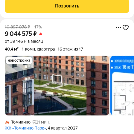
квартира в Люберцах создана
Позвонить
10 897 078
₽
–17%
9 044 575
₽
от 39 146 ₽ в месяц
40,4 м²
1-комн. квартира
16 этаж из 17
новостройка
Томилино
21 мин.
ЖК «Томилино Парк»
, 4 квартал 2027