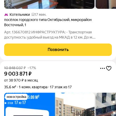
Котельники
17 мин.
посёлок городского типа Октябрьский
,
микрорайон
Восточный
,
1
Арт. 136670812 ИНФРАСТРУКТУРА: - Транспортная
доступность: удобный выезд на МКАД в 12 км. До м.
Котельники 15 мин., до ст. Люберцы 20 мин. на общ.
транспорте. Остановка общественного транспорта в 1 мин. от
Позвонить
дома (маршрутные такси № 43, 67, 23, 33;
10 848 037
₽
–17%
9 003 871
₽
от 38 970 ₽ в месяц
35,6 м²
1-комн. квартира
17 этаж из 17
новостройка