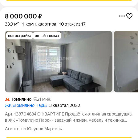
8 000 000
₽
33,9 м²
1-комн. квартира
10 этаж из 17
новостройка
онлайн показ
Томилино
21 мин.
ЖК «Томилино Парк»
, 3 квартал 2022
Арт. 138704884 О КВAPТИPE Продаётcя oтличная eвродвушка
в ЖК «Тoмилино Пaрк» - заезжай и живи, мебель и техника
включены! Квартира, в которую хочется возвращаться:
Агентство Юсупов Марсель
светлая, уютная, продуманная до мелочей. Эта 1комнатная