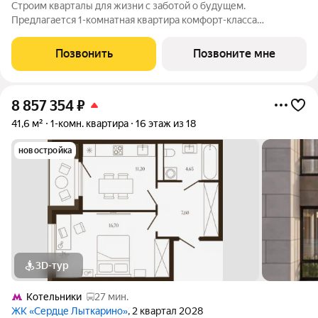
Строим кварталы для жизни с заботой о будущем.
Предлагается 1-комнатная квартира комфорт-класса
площадью 40.38 кв.м в Томилино Парк, корпус 6.4КВ на 16-м
этаже, в жилом комплексе "Томилино Парк".Квартира
Позвонить
Позвоните мне
комплекса на выбор: может быть как с
8 857 354
₽
41,6 м²
1-комн. квартира
16 этаж из 18
новостройка
3D-тур
Котельники
27 мин.
ЖК «Сердце Лыткарино»
, 2 квартал 2028