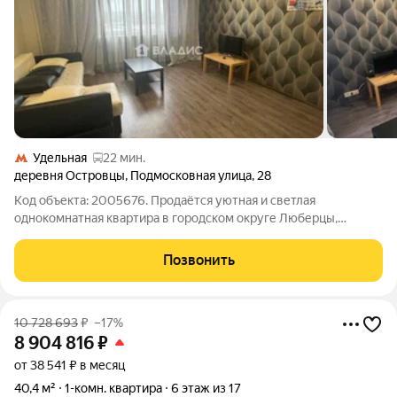
Удельная
22 мин.
деревня Островцы
,
Подмосковная улица
,
28
Код объекта: 2005676. Продаётся уютная и светлая
однокомнатная квартира в городском округе Люберцы,
деревня Островцы, на Подмосковной улице, 28. Квартира
расположена на 17 этаже 17-этажного панельного дома,
Позвонить
построенного в 2010 году. Общая площадь
10 728 693
₽
–17%
8 904 816
₽
от 38 541 ₽ в месяц
40,4 м²
1-комн. квартира
6 этаж из 17