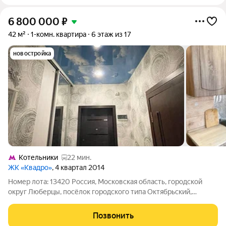
6 800 000
₽
42 м²
1-комн. квартира
6 этаж из 17
новостройка
Котельники
22 мин.
ЖК «Квадро»
, 4 квартал 2014
Номер лота: 13420 Россия, Московская область, городской
округ Люберцы, посёлок городского типа Октябрьский,
Школьная улица, 1к2 Шоссе: Рязанское Общая площадь: 42.00
м.кв., Жилая площадь: 20.00 м.кв., Площадь кухни: 10.00 м.кв.,
Позвонить
Квартира переделана