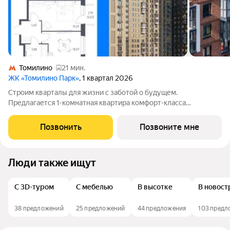
Томилино
21 мин.
ЖК «Томилино Парк»
, 1 квартал 2026
Строим кварталы для жизни с заботой о будущем.
Предлагается 1-комнатная квартира комфорт-класса
площадью 35.6 кв.м в Томилино Парк, корпус 6.3КВ на 17-м
этаже, в жилом комплексе "Томилино Парк".Квартира
Позвонить
Позвоните мне
комплекса на выбор: может быть как с отделкой,
Люди также ищут
С 3D-туром
С мебелью
В высотке
В новост
38 предложений
25 предложений
44 предложения
103 предл