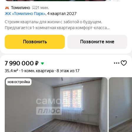
Томилино
21 мин.
ЖК «Томилино Парк»
, 4 квартал 2027
Строим кварталы для жизни с заботой о будущем.
Предлагается 1-комнатная квартира комфорт-класса
площадью 35.19 кв.м в Томилино Парк, корпус 6.4КВ на 17-м
этаже, в жилом комплексе "Томилино Парк".Квартира
Позвонить
Позвоните мне
комплекса на выбор: может быть как с
7 990 000
₽
35,4 м²
1-комн. квартира
8 этаж из 17
новостройка