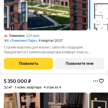
Томилино
21 мин.
ЖК «Томилино Парк»
, 4 квартал 2027
Строим кварталы для жизни с заботой о будущем.
Предлагается 1-комнатная квартира комфорт-класса
площадью 36.71 кв.м в Томилино Парк, корпус 6.4КВ на 13-м
этаже, в жилом комплексе "Томилино Парк".Квартира
Позвонить
Позвоните мне
комплекса на выбор: может быть как с
5 350 000
₽
32 м²
1-комн. квартира
4 этаж из 4