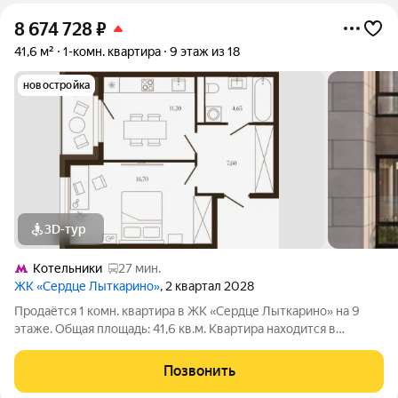
8 674 728
₽
41,6 м²
1-комн. квартира
9 этаж из 18
новостройка
3D-тур
Котельники
27 мин.
ЖК «Сердце Лыткарино»
, 2 квартал 2028
Продаётся 1 комн. квартира в ЖК «Сердце Лыткарино» на 9
этаже. Общая площадь: 41,6 кв.м. Квартира находится в
современном жилом комплексе «Сердце Лыткарино». Дом
камерного формата. На первых этажах предусмотрены
Позвонить
коммерческие помещения: магазины, кафе