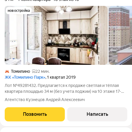
новостройка
Томилино
22 мин.
ЖК «Томилино Парк»
, 1 квартал 2019
Лот №49281432. Предлагается к продаже светлая и тёплая
квартира площадью 34 м (без учета лоджии) на 10 этаже 17-
этажного монолитно-кирпичного дома 2019 года постройки.
Агентство Кузнецов Андрей Алексеевич
Квартира с просторной кухней 9,3 м, в современном жилом
комплексе «Томилино Парк».
Позвонить
Написать