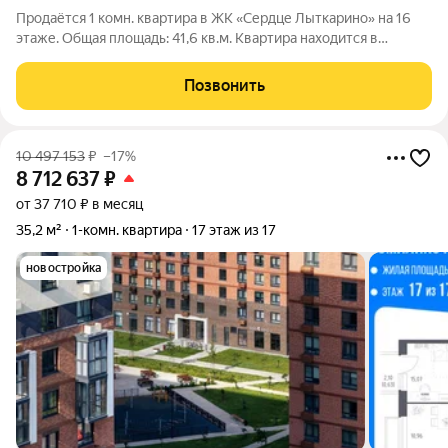
Продаётся 1 комн. квартира в ЖК «Сердце Лыткарино» на 16
этаже. Общая площадь: 41,6 кв.м. Квартира находится в
современном жилом комплексе «Сердце Лыткарино». Дом
камерного формата. На первых этажах предусмотрены
Позвонить
коммерческие помещения: магазины,
10 497 153
₽
–17%
8 712 637
₽
от 37 710 ₽ в месяц
35,2 м²
1-комн. квартира
17 этаж из 17
новостройка