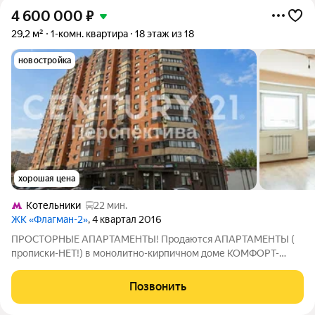
4 600 000
₽
29,2 м²
1-комн. квартира
18 этаж из 18
новостройка
хорошая цена
Котельники
22 мин.
ЖК «Флагман-2»
, 4 квартал 2016
ПРОСТОРНЫЕ АПАРТАМЕНТЫ! Продаются АПАРТАМЕНТЫ (
прописки-НЕТ!) в монолитно-кирпичном доме КОМФОРТ-
класса ЖК Флагман-2 в пгт Октябрьский. Квартира подойдёт
как для личного проживания, так и для сдачи в аренду.
Позвонить
Преимущества квартиры: - косметический