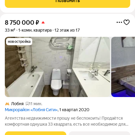
Позвонить
выходят на улицу. Есть
8 750 000
₽
33 м²
1-комн. квартира
12 этаж из 17
новостройка
Лобня
11 мин.
Микрорайон «Лобня Сити»
, 1 квартал 2020
Агентства недвижимости прошу не беспокоить! Продаётся
комфортная однушка 33 квадрата, есть все необходимое для
комфортного проживания (все что на фото остаётся в