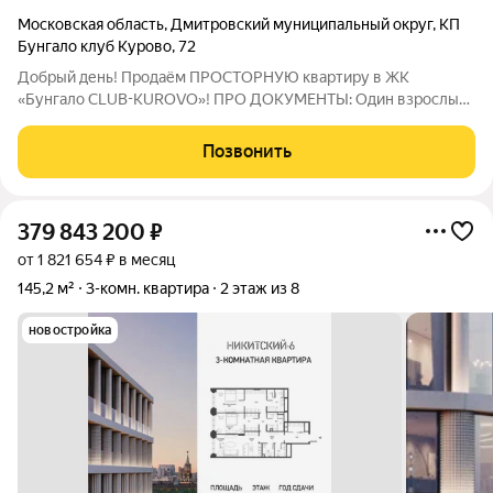
Московская область
,
Дмитровский муниципальный округ
,
КП
Бунгало клуб Курово
,
72
Добрый день! Продаём ПРОСТОРНУЮ квартиру в ЖК
«Бунгало CLUB-KUROVO»! ПРО ДОКУМЕНТЫ: Один взрослый
собственник. ПРЯМАЯ продажа, готовы сразу выходить на
сделку. Покажем все документы, укажем ПОЛНУЮ стоимость
Позвонить
в договоре. Квартира БЕЗ ПЕРЕПЛАНИРОВОК и
379 843 200
₽
от 1 821 654 ₽ в месяц
145,2 м²
3-комн. квартира
2 этаж из 8
новостройка