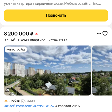
уютная квартира в кирпичном доме. Мебель остаётся (по
договоренности). Развитая инфраструктура. До МЦД Лобня-
пешком 5 мин. В шаговой доступности6 детские сады, школы,
Позвонить
сетевые магазины.
8 200 000
₽
37,5 м²
1-комн. квартира
5 этаж из 17
новостройка
Лобня
18 мин.
Жилой комплекс «Катюшки 2»
, 4 квартал 2016