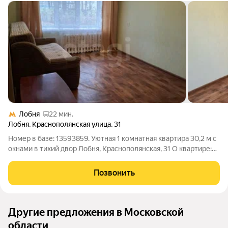
Лобня
22 мин.
Лобня
,
Краснополянская улица
,
31
Номер в базе: 13593859. Уютная 1 комнатная квартира 30,2 м с
окнами в тихий двор Лобня, Краснополянская, 31 О квартире:
Тёплая и светлая однокомнатная квартира в кирпичном доме
1975 года. Квартира не угловая, поэтому в ней комфортно в
Позвонить
любое время
Другие предложения в Московской
области