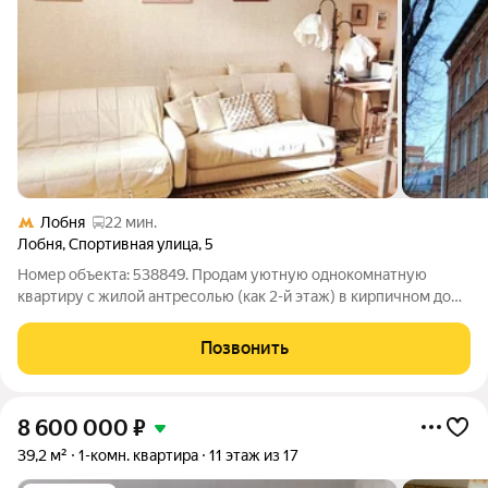
Лобня
22 мин.
Лобня
,
Спортивная улица
,
5
Номер объекта: 538849. Продам уютную однокомнатную
квартиру с жилой антресолью (как 2-й этаж) в кирпичном доме
по индивидуальному проекту. Большой общий приквартирный
коридор отделен закрывающейся дверью для безопасности,
Позвонить
внутри возле каждой квартиры
8 600 000
₽
39,2 м²
1-комн. квартира
11 этаж из 17