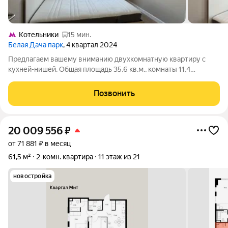
Котельники
15 мин.
Белая Дача парк
, 4 квартал 2024
Предлагаем вашему вниманию двухкомнатную квартиру с
кухней-нишей. Общая площадь 35,6 кв.м., комнаты 11,4
кв.м+10,4 кв.м., кухня-ниша 5,1 кв.м. Высота потолков 2,65м.
Квартира в идеальном состоянии («заезжай и живи»), после
Позвонить
получения ключей никто не
20 009 556
₽
от 71 881 ₽ в месяц
61,5 м²
2-комн. квартира
11 этаж из 21
новостройка