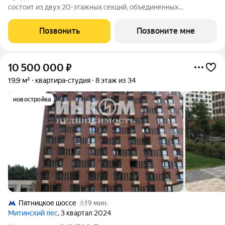
состоит из двух 20-этажных секций, объединенных
двухэтажным основанием, и включает 488 лотов с
панорамным остеклением. В кластере собственный
Позвонить
Позвоните мне
подземный паркинг и гостевые парковки, на первых
10 500 000
₽
19,9 м²
квартира-студия
8 этаж из 34
новостройка
Пятницкое шоссе
19 мин.
Митинский лес
, 3 квартал 2024