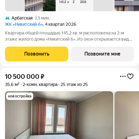
Арбатская
3 мин.
ЖК «Никитский-6»
, 4 квартал 2026
Квартира общей площадью 145,2 кв. м расположена на 2-м
этаже жилого дома «Никитский 6». Из окон открывается вид
на Никитский бульвар, Арбат, Дом-музей им. Н.В. Гоголя и
Центральный Дом журналиста. Планировочное решение
Позвонить
Позвоните мне
включает панорамную
10 500 000
₽
35,6 м²
2-комн. квартира
25 этаж из 25
новостройка