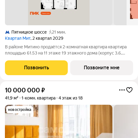
Пятницкое шоссе
21 мин.
Квартал Мит
, 2 квартал 2029
В районе Митино продаётся 2-комнатная квартира квартира
площадью 61.53 на 11 этаже 19 этажного дома (корпус 3.6,
секция 10) в проекте ПИК «Митинский лес». Удобное
расположение 20 минут пешком до станции метро
Позвонить
Позвоните мне
«Пятницкое шоссе». 8 минут на автомобиле
10 000 000
₽
41,9 м²
1-комн. квартира
4 этаж из 18
новостройка