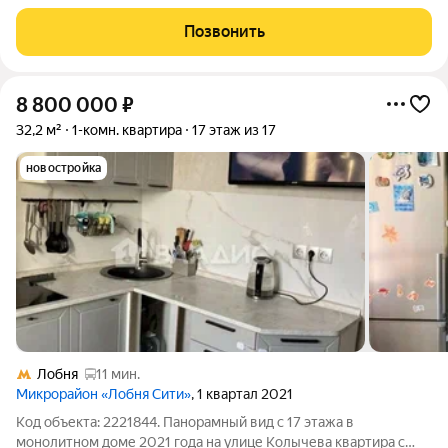
охраняется. Есть камеры видеонаблюдения в подъезде. Также
все необходимое в шаговой доступности. Во дворе детская
Позвонить
площадка и школа.
8 800 000
₽
32,2 м²
1-комн. квартира
17 этаж из 17
новостройка
Лобня
11 мин.
Микрорайон «Лобня Сити»
, 1 квартал 2021
Код объекта: 2221844. Панорамный вид с 17 этажа в
монолитном доме 2021 года на улице Колычева квартира с