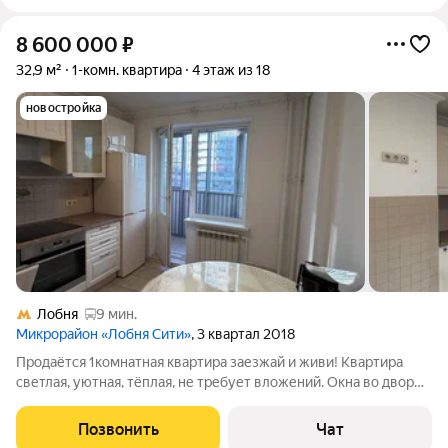
8 600 000
₽
32,9 м²
1-комн. квартира
4 этаж из 18
новостройка
Лобня
9 мин.
Микрорайон «Лобня Сити»
, 3 квартал 2018
Продаётся 1комнатная квартира заезжай и живи! Квартира
светлая, уютная, тёплая, не требует вложений. Окна во двор
тихо и спокойно. Остаётся кухонный гарнитур и вся техника:
холодильник, плита, стиральная и посудомоечная машины.
Позвонить
Чат
Показ в любое время