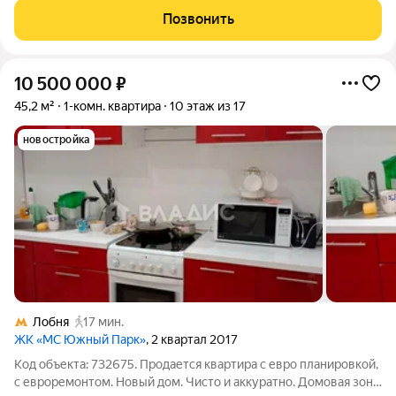
расположенная по адресу: улица Краснополянская, 31.
Позвонить
Квартира находится на первом этаже
10 500 000
₽
45,2 м²
1-комн. квартира
10 этаж из 17
новостройка
Лобня
17 мин.
ЖК «МС Южный Парк»
, 2 квартал 2017
Код объекта: 732675. Продается квартира с евро планировкой,
с евроремонтом. Новый дом. Чисто и аккуратно. Домовая зона