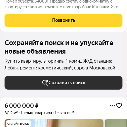
Номер объекта: 540681. Продаю светлую однокомнатную
квартиру со свежим ремонтом в микрорайоне Катюшки-2 г.о.
Лобня. Квартира общей площадью 37.5 кв.м. (без учёта
площади лоджии), Метраж комнаты - 19 кв.м., кухня - 8,4 кв.м.
Позвонить
Выход на остеклённую
Сохраняйте поиск и не упускайте
новые объявления
Купить квартиру, вторичка, 1-комн., Ж/Д станция:
Лобня, ремонт: косметический, евро в Московской
области
Сохранить поиск
6 000 000
₽
30,2 м²
1-комн. квартира
1 этаж из 5
онлайн показ