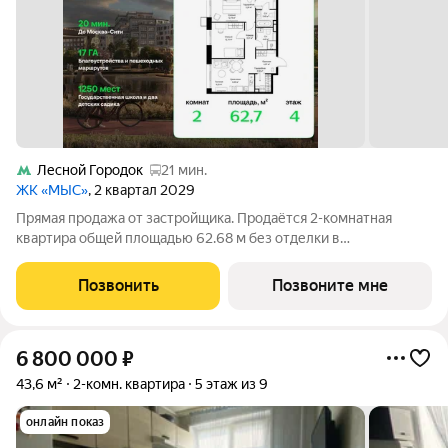
Лесной Городок
21 мин.
ЖК «МЫС»
, 2 квартал 2029
Прямая продажа от застройщика. Продаётся 2-комнатная
квартира общей площадью 62.68 м без отделки в
премиальном жилом комплексе "МЫС" на 4-м этаже 12-
этажного дома. Квартира расположена в корпусе "Урал".
Позвонить
Позвоните мне
Проект МЫС это, прежде всего, идеальное место
6 800 000
₽
43,6 м²
2-комн. квартира
5 этаж из 9
онлайн показ