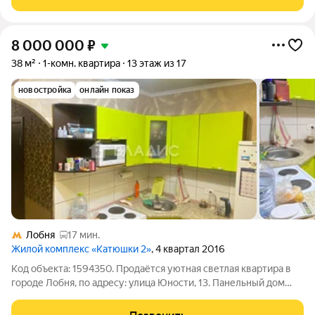
создают приятную атмосферу с
8 000 000
₽
38 м²
1-комн. квартира
13 этаж из 17
новостройка
онлайн показ
Лобня
17 мин.
Жилой комплекс «Катюшки 2»
, 4 квартал 2016
Код объекта: 1594350. Продаётся уютная светлая квартира в
городе Лобня, по адресу: улица Юности, 13. Панельный дом
2016 года постройки с железобетонными перекрытиями.
Квартира расположена на 13 этаже 17-этажного дома, окна