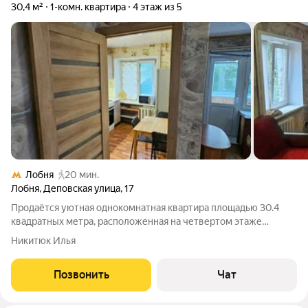
30,4 м²
1-комн. квартира
4 этаж из 5
Лобня
20 мин.
Лобня
,
Деповская улица
,
17
Продаётся уютная однокомнатная квартира площадью 30.4
квадратных метра, расположенная на четвертом этаже
пятиэтажного кирпичного дома, построенного в 1967 году, по
Никитюк Илья
адресу: город Лобня, микрорайон Депо, улица Деповская, дом
№17. Квартира имеет всё
Позвонить
Чат