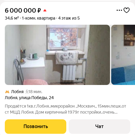
6 000 000
₽
34,6 м²
1-комн. квартира
4 этаж из 5
Лобня
18 мин.
Лобня
,
улица Победы
,
24
Продаётся 1кв.г.Лобня..микрорайон ,,Москвич,, 15мин.пешк.от
ст МЦД Лобня. Дом кирпичный 1979г постройки..очень
теплый..рядом вся инфраструктура детский
сад,школа.магазинн Магнит .кинотеатр..в пеший доступности
Позвонить
Чат
лесной массив