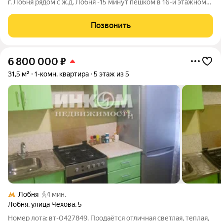
г. Лобня рядом с ж.д. Лобня -15 минут пешком в 16-и этажном
панельном доме на 9-ом этаже. Рядом Парк Лобня,
продуктовые магазины, кафе, банки. Недалеко Лобненская
Позвонить
центральная больница -10
6 800 000
₽
31,5 м²
1-комн. квартира
5 этаж из 5
Лобня
4 мин.
Лобня
,
улица Чехова
,
5
Номер лота: вт-0427849. Продаётся отличная светлая, теплая,