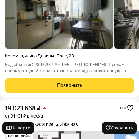
Коломна
,
улица Девичье Поле
,
23
Код объекта: 2289379. ЛУЧШЕЕ ПРЕДЛОЖЕНИЕ!!! Продам
очень уютную 2-х комнатную квартиру, расположенную на
пятом этаже девятиэтажного дома. Квартира имеет большое
количество преимуществ: две большие изолированные
Позвонить
комнаты раздельный санузел
19 023 668
₽
от 91 131 ₽ в месяц
51 м²
2-комн. квартира
2 этаж из 6
На карте
Сохранить
новостройка