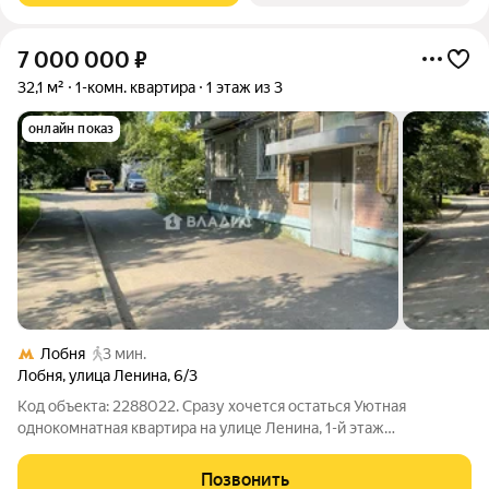
7 000 000
₽
32,1 м²
1-комн. квартира
1 этаж из 3
онлайн показ
Лобня
3 мин.
Лобня
,
улица Ленина
,
6/3
Код объекта: 2288022. Сразу хочется остаться Уютная
однокомнатная квартира на улице Ленина, 1-й этаж
трёхэтажного кирпичного дома. Светлая комната выходит на
улицу утреннее солнце на окнах и ощущение простора в 19 м
Позвонить