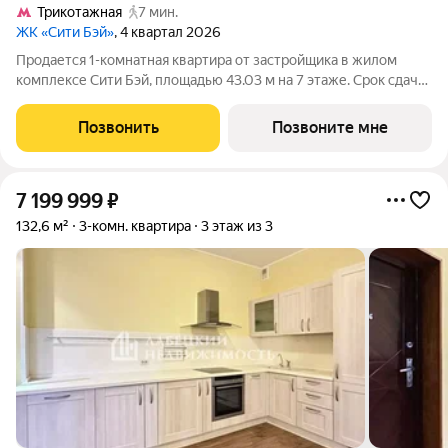
Трикотажная
7 мин.
ЖК «Сити Бэй»
, 4 квартал 2026
Продается 1-комнатная квартира от застройщика в жилом
комплексе Сити Бэй, площадью 43.03 м на 7 этаже. Срок сдачи
3 квартал 2025 года. Концепция жилого комплекса Сити Бэй -
настоящий город в городе с отлично развитой
Позвонить
Позвоните мне
инфраструктурой и собственной
7 199 999
₽
132,6 м²
3-комн. квартира
3 этаж из 3