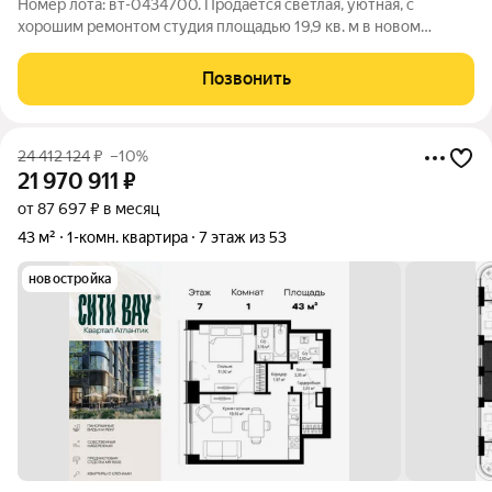
Номер лота: вт-0434700. Продается светлая, уютная, с
хорошим ремонтом студия площадью 19,9 кв. м в новом
монолитном доме по адресу Москва, ул. Муравская, д. 38Б,
корпус 4, на 8 этаже 34-этажного дома. Дом входит в
Позвонить
масштабный жилой комплекс
24 412 124
₽
–10%
21 970 911
₽
от 87 697 ₽ в месяц
43 м²
1-комн. квартира
7 этаж из 53
новостройка