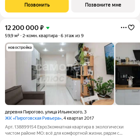
этаж 7 из 9. Срок сдачи - 2 квартал 2027 года. ТОЛЬКО ДО 31
Позвонить
Позвоните мне
АВГУСТА выгодные условия на
12 200 000
₽
59,9 м²
2-комн. квартира
6 этаж из 9
новостройка
деревня Пирогово
,
улица Ильинского
,
3
ЖК «Пироговская Ривьера»
, 4 квартал 2017
Арт. 138899154 Евро3комнатная квартира в экологически
чистом районе МО: всё для комфортной жизни, рядом с
Клязьминским водохранилищем. Ищете квартиру, где не