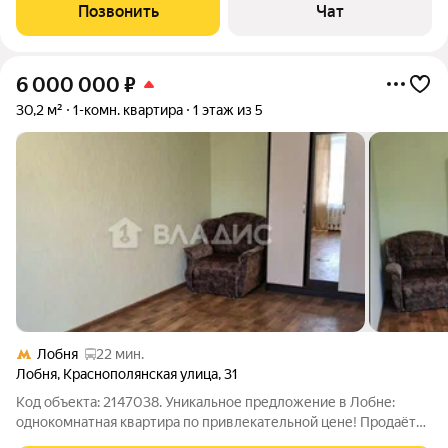
квартире). Пишите, приходите на просмотр) Инфраструктура
Позвонить
Чат
района развита: поблизости
6 000 000
₽
30,2 м²
1-комн. квартира
1 этаж из 5
Лобня
22 мин.
Лобня
,
Краснополянская улица
,
31
Код объекта: 2147038. Уникальное предложение в Лобне:
однокомнатная квартира по привлекательной цене! Продаётся
уютная однокомнатная квартира в городе Лобня,