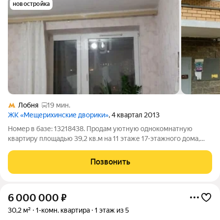
новостройка
Лобня
19 мин.
ЖК «Мещерихинские дворики»
, 4 квартал 2013
Номер в базе: 13218438. Продам уютную однокомнатную
квартиру площадью 39,2 кв.м на 11 этаже 17-этажного дома,
построенного в 2013 году. Кухня просторная 9,8 кв.м, санузел
раздельный, облицован плиткой. Лоджия застеклена, что
Позвонить
добавляет дополнительное
6 000 000
₽
30,2 м²
1-комн. квартира
1 этаж из 5