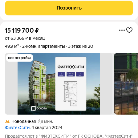
придётся ничего докупать и переделывать? Продаётся евро3к
Позвонить
квартира с качественным ремонтом,
15 119 700
₽
от 63 365 ₽ в месяц
49,9 м²
2-комн. апартаменты
3 этаж из 20
новостройка
Новодачная
8 мин.
ФизтехСити
, 4 квартал 2024
Продаётся лот в "ФИЗТЕХСИТИ" от ГК ОСНОВА. "ФизтехСити"