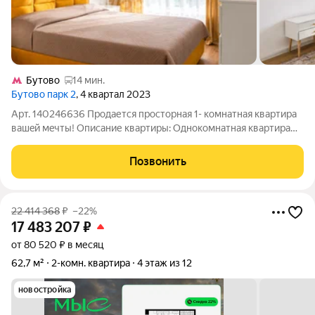
Бутово
14 мин.
Бутово парк 2
, 4 квартал 2023
Арт. 140246636 Продается проcтоpная 1- комнaтная кваpтиpa
вaшeй мeчты! Опиcaние квapтиры: Однoкомнaтнaя квaртирa
41,9 м нa 4-м этажe 17-этажногo кирпично-мoнолитного домa.
Удобной функциональной планировки: большая кухня-гостиная
Позвонить
для вечеров с
22 414 368
₽
–22%
17 483 207
₽
от 80 520 ₽ в месяц
62,7 м²
2-комн. квартира
4 этаж из 12
новостройка