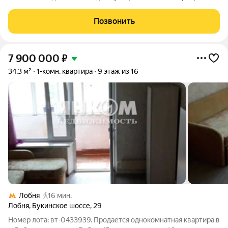
евро-ремонтом, которая действительно готова к въезду.
Светлая, тихая квартира на верхнем этаже дарит ощущение
Позвонить
простора и воздуха: высокие
7 900 000
₽
34,3 м²
1-комн. квартира
9 этаж из 16
Лобня
16 мин.
Лобня
,
Букинское шоссе
,
29
Номер лота: вт-0433939. Продается однокомнатная квартира в