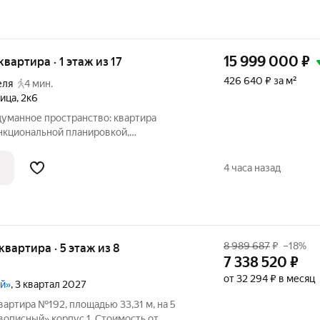
15 999 000
₽
 квартира · 1 этаж из 17
426 640 ₽ за м²
еля
4 мин.
лица
,
2к6
ункциональной планировкой,
обустроить спальную зону и место для
жа: никакого
4 часа назад
8 989 687
₽
–18%
 квартира · 5 этаж из 8
7 338 520
₽
от 32 294 ₽ в месяц
ый»
, 3 квартал 2027
вартира №192, площадью 33,31 м, на 5
писный» корпус 1. Стоимость от