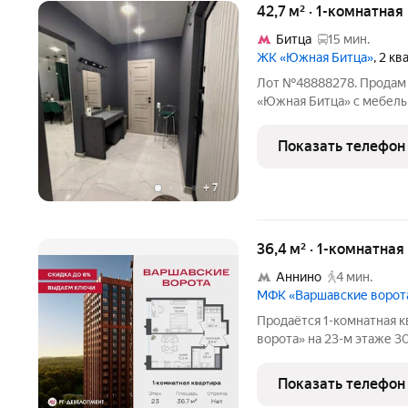
42,7 м² · 1-комнатная
Битца
15 мин.
ЖК «Южная Битца»
, 2 к
Лот №48888278. Продам
«Южная Битца» с мебелью и техникой. 
качественной чистовой отдел
территория комплекса га
Показать телефон
Дом сдан и
+
7
36,4 м² · 1-комнатна
Аннино
4 мин.
МФК «Варшавские ворот
Продаётся 1-комнатная к
ворота» на 23-м этаже 
ворота» это точка баланса между природой и городом, стилем и
функциональностью, жиз
Показать телефон
Коротко о