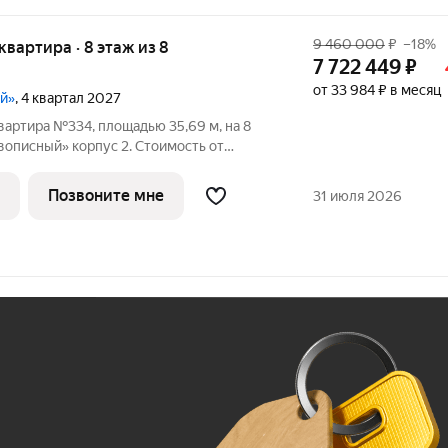
9 460 000
₽
–18%
 квартира · 8 этаж из 8
7 722 449
₽
от 33 984 ₽ в месяц
ый»
, 4 квартал 2027
вартира №334, площадью 35,69 м, на 8
описный» корпус 2. Стоимость от
ез отделки, планировка односторонняя,
елей природы и красоты всего в 3,6 км от
Позвоните мне
31 июля 2026
Ж