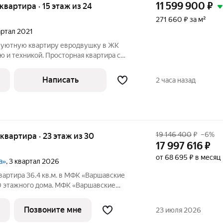
11 599 900
₽
 квартира · 15 этаж из 24
271 660 ₽ за м²
вартал 2021
 уютную квартиру евродвушку в ЖК
Просторная квартира с
кой в элегантном стиле. Закрытая
рантирует безопасность и спокойствие.
Написать
2 часа назад
19 146 400
₽
–6%
я квартира · 23 этаж из 30
17 997 616
₽
от 68 695 ₽ в месяц
а»
, 3 квартал 2026
вартира 36.4 кв.м. в МФК «Варшавские
30 этажного дома. МФК «Варшавские
нью сегодня и устойчивым будущим.
Позвоните мне
23 июля 2026