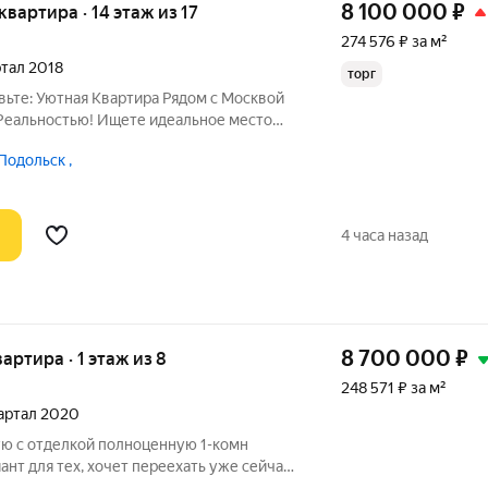
8 100 000
₽
 квартира · 14 этаж из 17
274 576 ₽ за м²
артал 2018
торг
вьте: Уютная Квартира Рядом с Москвой
Реальностью! Ищете идеальное место
шать свежим воздухом, но при этом
Подольск ,
осквы?! Продается ИДЕАЛЬНАЯ 1-
4 часа назад
8 700 000
₽
вартира · 1 этаж из 8
248 571 ₽ за м²
вартал 2020
ую с отделкой полноценную 1-комн
ант для тех, хочет переехать уже сейчас,