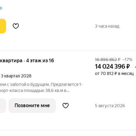
дается индивидуально. За счет больших
венного солнечного света. В вашем
о
3 часа назад
16 896 862
₽
–17%
 квартира · 4 этаж из 16
14 024 396
₽
от 70 812 ₽ в месяц
, 3 квартал 2028
ни с заботой о будущем. Предлагается 1-
орт-класса площадью 38.6 кв.м в
с 1КВ на 4-м этаже, в жилом комплексе
ройщик сдает квартиры с отделкой и без
Позвоните мне
5 августа 2026