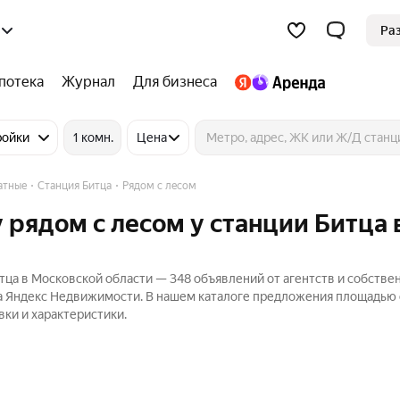
Ра
потека
Журнал
Для бизнеса
ройки
1 комн.
Цена
атные
Станция Битца
Рядом с лесом
 рядом с лесом у станции Битца 
тца в Московской области — 348 объявлений от агентств и собстве
а Яндекс Недвижимости. В нашем каталоге предложения площадью о
вки и характеристики.