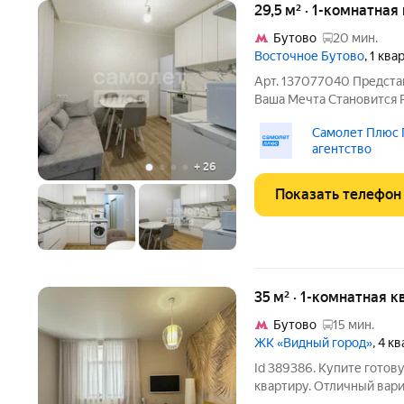
29,5 м² · 1-комнатная
Бутово
20 мин.
Восточное Бутово
, 1 кв
Арт. 137077040 Предста
Ваша Мечта Становится 
для жизни, где можно ды
Самолет Плюс 
быстро добираться до М
агентство
комнатная квартира:
+
26
Показать телефон
35 м² · 1-комнатная к
Бутово
15 мин.
ЖК «Видный город»
, 4 к
Id 389386. Купите готов
квартиру. Отличный вари