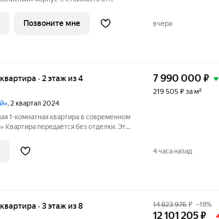
ез отделки, планировка односторонняя,
лей природы и красоты всего в 3,6 км от
Позвоните мне
вчера
7 990 000
₽
 квартира · 2 этаж из 4
219 505 ₽ за м²
ый»
, 2 квартал 2024
ная 1-комнатная квартира в современном
 Квартира передаётся без отделки. Это
кто ценит своё пространство: вы сможете
н-проекты, сделать ремонт «под себя» и
4 часа назад
14 823 976
₽
–18%
 квартира · 3 этаж из 8
12 101 205
₽