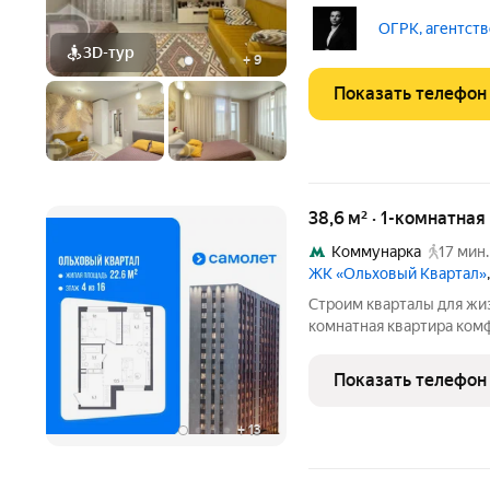
вопрос по мебели обсуж
окон в ней много естест
ОГРК, агентств
распоряжении
3D-тур
+
9
Показать телефон
38,6 м² · 1-комнатная
Коммунарка
17 мин.
ЖК «Ольховый Квартал»
Строим кварталы для жиз
комнатная квартира комф
Ольховый Квартал, корпу
"Ольховый Квартал".Заст
Показать телефон
нее.
+
13