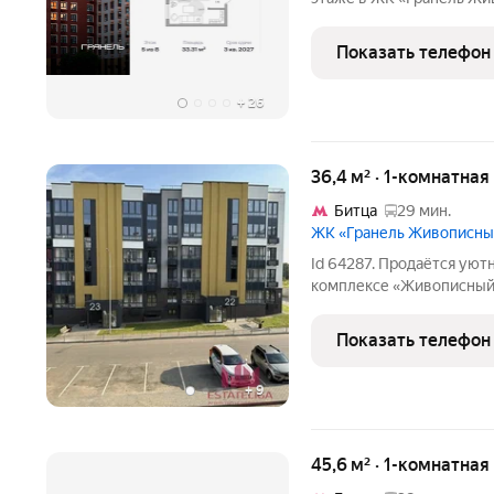
7338520 руб. Квартира б
окна во двор. Для цените
Показать телефон
МКАД в
+
26
36,4 м² · 1-комнатная
Битца
29 мин.
ЖК «Гранель Живописн
Id 64287. Продаётся уют
комплексе «Живописный»
огромный плюс для тех, 
реализовать любые дизай
Показать телефон
+
9
45,6 м² · 1-комнатная