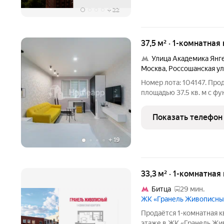
+
22
37,5 м² · 1-комнатная
Улица Академика Янг
Москва
,
Россошанская у
Номер лота: 104147. Продуманное пространство: квартира
площадью 37.5 кв. м с ф
позволяющей комфортно 
отдыха или удаленной работы. Практичность 1-го эта
Показать телефон
ожидания лифтов. Это
+
19
33,3 м² · 1-комнатная
Битца
29 мин.
ЖК «Гранель Живописн
Продаётся 1-комнатная к
этаже в ЖК «Гранель Живо