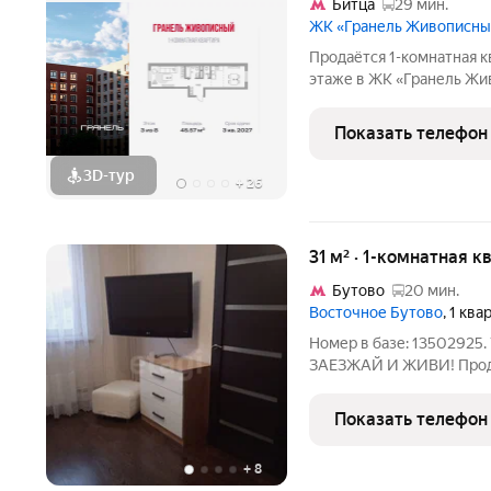
Битца
29 мин.
ЖК «Гранель Живописн
Продаётся 1-комнатная к
этаже в ЖК «Гранель Живо
12101205 руб. Квартира 
во двор. Для ценителей п
Показать телефон
МКАД в
3D-тур
+
26
31 м² · 1-комнатная к
Бутово
20 мин.
Восточное Бутово
, 1 кв
Номер в базе: 135029
ЗАЕЗЖАЙ И ЖИВИ! Прода
31 м на 16 этаже из 17 отличный вид, тишина и комфорт без шума
улицы. Уже готова для жизни: свежий ремонт 
Показать телефон
меблирована не
+
8