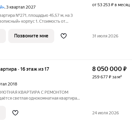
от 53 253 ₽ в месяц
ый»
, 3 квартал 2027
вартира №271, площадью 45,57 м, на 3
писный» корпус 1. Стоимость от
с отделкой, планировка распашная, окна
рироды и красоты всего в 3,6 км от
Позвоните мне
31 июля 2026
8 050 000
₽
вартира · 16 этаж из 17
259 677 ₽ за м²
артал 2018
25. УЮТНАЯ КВАРТИРА С РЕМОНТОМ
ётся светлая однокомнатная квартира
полностью
24 июля 2026