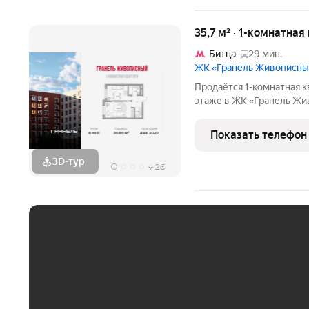
35,7 м² · 1-комнатная
Битца
29 мин.
ЖК «Гранель Живописн
Продаётся 1-комнатная к
этаже в ЖК «Гранель Жив
7722449 руб. Квартира б
окна на улицу. Для ценит
Показать телефон
МКАД в
3D-тур
+
26
ЕЖЕМЕСЯЧНЫЙ ПЛАТЁ