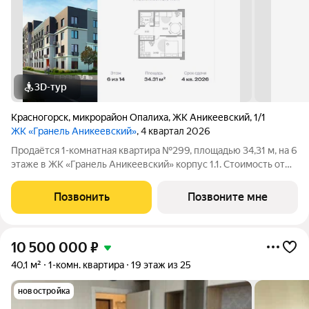
3D-тур
Красногорск
,
микрорайон Опалиха
,
ЖК Аникеевский
,
1/1
ЖК «Гранель Аникеевский»
, 4 квартал 2026
Продаётся 1-комнатная квартира №299, площадью 34,31 м, на 6
этаже в ЖК «Гранель Аникеевский» корпус 1.1. Стоимость от
7905768 руб. Квартира без отделки, планировка
односторонняя, окна на улицу. Проект расположился в
Позвонить
Позвоните мне
экологически чистом районе
10 500 000
₽
40,1 м²
1-комн. квартира
19 этаж из 25
новостройка