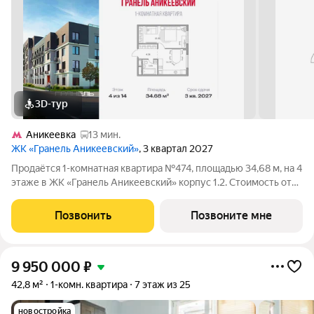
3D-тур
Аникеевка
13 мин.
ЖК «Гранель Аникеевский»
, 3 квартал 2027
Продаётся 1-комнатная квартира №474, площадью 34,68 м, на 4
этаже в ЖК «Гранель Аникеевский» корпус 1.2. Стоимость от
7827942 руб. Квартира без отделки, планировка
односторонняя, окна на улицу. Проект расположился в
Позвонить
Позвоните мне
экологически чистом районе
9 950 000
₽
42,8 м²
1-комн. квартира
7 этаж из 25
новостройка