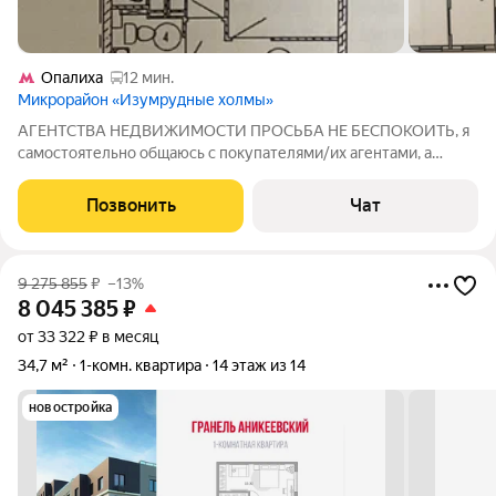
Опалиха
12 мин.
Микрорайон «Изумрудные холмы»
АГЕНТСТВА НЕДВИЖИМОСТИ ПРОСЬБА НЕ БЕСПОКОИТЬ, я
самостоятельно общаюсь с покупателями/их агентами, а
также провожу показы, чья-либо помощь не нужна. Продается
просторная светлая квартира с живописным видом на парк и
Позвонить
Чат
лес. ЖК Изумрудные холмы. Квартира
9 275 855
₽
–13%
8 045 385
₽
от 33 322 ₽ в месяц
34,7 м²
1-комн. квартира
14 этаж из 14
новостройка