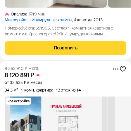
Опалиха
19 мин.
Микрорайон «Изумрудные холмы»
, 4 квартал 2013
Номер объекта: 551905. Светлая 1-комнатная квартира с
ремонтом в Красногорске! ЖК Изумрудные холмы.
Предлагается уютная однокомнатная квартира площадью 34,6
м. В 2026 году выполнен косметический ремонт, благодаря
Позвонить
чему квартира выглядит аккуратно и
9 362 910
₽
–13%
8 120 891
₽
от 33 635 ₽ в месяц
34,3 м²
1-комн. квартира
13 этаж из 14
новостройка