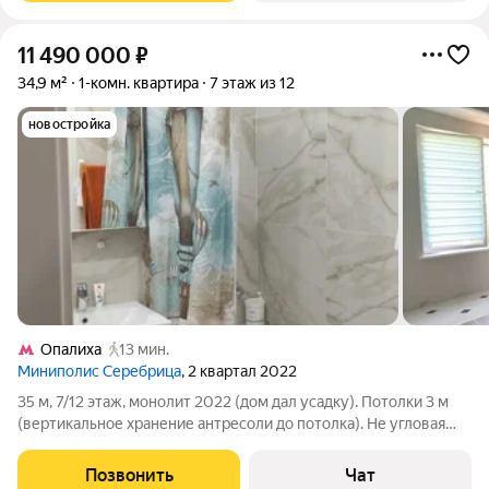
11 490 000
₽
34,9 м²
1-комн. квартира
7 этаж из 12
новостройка
Опалиха
13 мин.
Миниполис Серебрица
, 2 квартал 2022
35 м, 7/12 этаж, монолит 2022 (дом дал усадку). Потолки 3 м
(вертикальное хранение антресоли до потолка). Не угловая
очень тёплая (класс А «термос»). Восточная сторона (утреннее
солнце, днём не жарко). Формат «заезжай и живи». ЖК
Позвонить
Чат