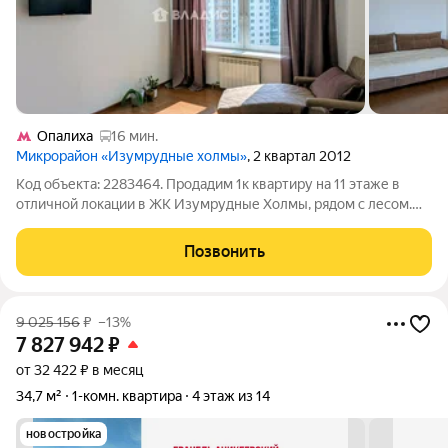
Опалиха
16 мин.
Микрорайон «Изумрудные холмы»
, 2 квартал 2012
Код объекта: 2283464. Продадим 1к квартиру на 11 этаже в
отличной локации в ЖК Изумрудные Холмы, рядом с лесом.
Характеристики: - общая площадь 39 кв.м. - комната 18,9 кв.м. с
возможностью зонирования - кухня 9,9 кв.м. с выходом на
Позвонить
просторную лоджию
9 025 156
₽
–13%
7 827 942
₽
от 32 422 ₽ в месяц
34,7 м²
1-комн. квартира
4 этаж из 14
новостройка