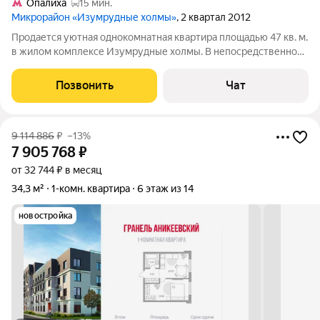
Опалиха
15 мин.
Микрорайон «Изумрудные холмы»
, 2 квартал 2012
Продается уютная однокомнатная квартира площадью 47 кв. м.
в жилом комплексе Изумрудные холмы. В непосредственной
близости от дома раскинулся живописный лесопарк, который
идеально подходит для прогулок и отдыха на свежем воздухе.
Позвонить
Чат
В шаговой
9 114 886
₽
–13%
7 905 768
₽
от 32 744 ₽ в месяц
34,3 м²
1-комн. квартира
6 этаж из 14
новостройка