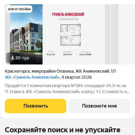
новостройка
3D-тур
Красногорск
,
микрорайон Опалиха
,
ЖК Аникеевский
,
1/1
ЖК «Гранель Аникеевский»
, 4 квартал 2026
Продаётся 1-комнатная квартира №384, площадью 34,31 м, на
11 этаже в ЖК «Гранель Аникеевский» корпус 1.1. Стоимость от
8013330 руб. Квартира без отделки, планировка
односторонняя, окна на улицу. Проект расположился в
Позвонить
Позвоните мне
экологически чистом районе
Сохраняйте поиск и не упускайте