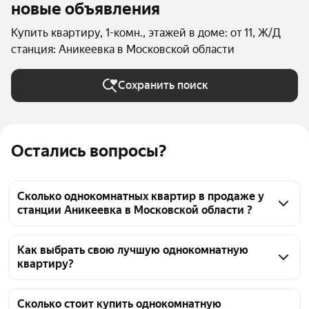
новые объявления
Купить квартиру, 1-комн., этажей в доме: от 11, Ж/Д
станция: Аникеевка в Московской области
Сохранить поиск
Остались вопросы?
Сколько однокомнатных квартир в продаже у
станции Аникеевка в Московской области ?
На Яндекс Недвижимости в продаже у станции 
Аникеевка в Московской области 39 
Как выбрать свою лучшую однокомнатную
квартиру?
однокомнатных квартир, из них 6 объявлений от 
собственников, 19 объявлений от агентств, 14 
Чтобы купить 1-комнатную квартиру в 
объявлений от застройщиков
многоэтажном доме у станции Аникеевка, 
Сколько стоит купить однокомнатную