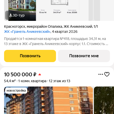
3D-тур
Красногорск
,
микрорайон Опалиха
,
ЖК Аникеевский
,
1/1
ЖК «Гранель Аникеевский»
, 4 квартал 2026
Продаётся 1-комнатная квартира №418, площадью 34,31 м, на
13 этаже в ЖК «Гранель Аникеевский» корпус 1.1. Стоимость от
8120891 руб. Квартира без отделки, планировка
односторонняя, окна на улицу. Проект расположился в
Позвонить
Позвоните мне
экологически чистом районе
10 500 000
₽
54,4 м²
1-комн. квартира
12 этаж из 13
новостройка