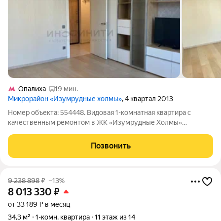
Опалиха
19 мин.
Микрорайон «Изумрудные холмы»
, 4 квартал 2013
Номер объекта: 554448. Видовая 1-комнатная квартира с
качественным ремонтом в ЖК «Изумрудные Холмы»
Продается уютная и полностью готовая к проживанию 1-
комнатная квартира площадью 40 м на 19 этаже современного
Позвонить
дома. Это квартира, в которую можно
9 238 898
₽
–13%
8 013 330
₽
от 33 189 ₽ в месяц
34,3 м²
1-комн. квартира
11 этаж из 14