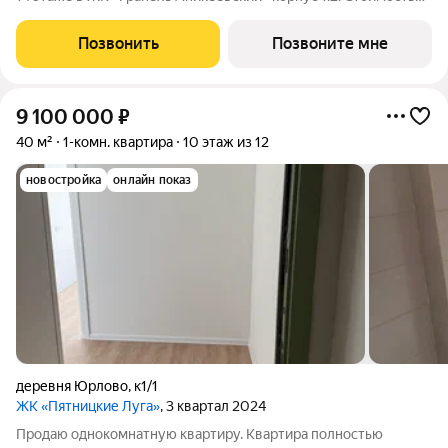
от 8045385 руб. Квартира без отделки, планировка
односторонняя, окна на улицу. Проект расположился в
Позвонить
Позвоните мне
экологически чистом районе
9 100 000
₽
40 м²
1-комн. квартира
10 этаж из 12
новостройка
онлайн показ
деревня Юрлово
,
к1/1
ЖК «Пятницкие Луга»
, 3 квартал 2024
Продаю однокомнатную квартиру. Квартира полностью