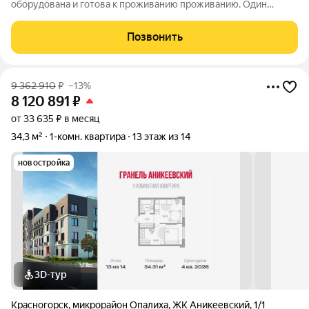
оборудована и готова к проживанию проживанию. Один
взрослый собственник . Схема сделки : ипотека , 100% оплата.
Позвонить
9 362 910
₽
–13%
8 120 891
₽
от 33 635 ₽ в месяц
34,3 м²
1-комн. квартира
13 этаж из 14
новостройка
3D-тур
Красногорск
,
микрорайон Опалиха
,
ЖК Аникеевский
,
1/1