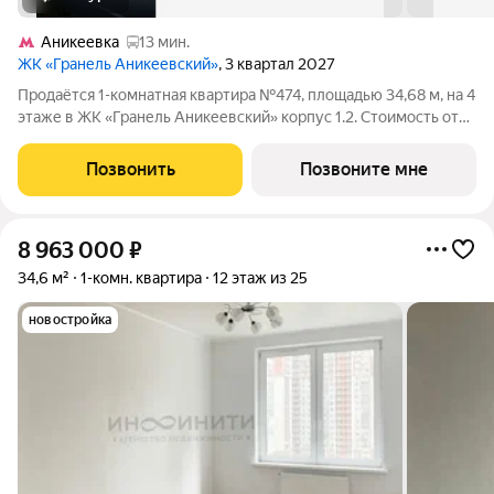
Аникеевка
13 мин.
ЖК «Гранель Аникеевский»
, 3 квартал 2027
Продаётся 1-комнатная квартира №474, площадью 34,68 м, на 4
этаже в ЖК «Гранель Аникеевский» корпус 1.2. Стоимость от
7827942 руб. Квартира без отделки, планировка
односторонняя, окна на улицу. Проект расположился в
Позвонить
Позвоните мне
экологически чистом районе
8 963 000
₽
34,6 м²
1-комн. квартира
12 этаж из 25
новостройка