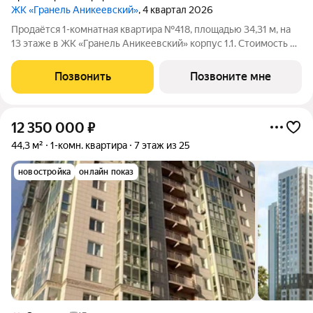
ЖК «Гранель Аникеевский»
, 4 квартал 2026
Продаётся 1-комнатная квартира №418, площадью 34,31 м, на
13 этаже в ЖК «Гранель Аникеевский» корпус 1.1. Стоимость от
8120891 руб. Квартира без отделки, планировка
односторонняя, окна на улицу. Проект расположился в
Позвонить
Позвоните мне
экологически чистом районе
12 350 000
₽
44,3 м²
1-комн. квартира
7 этаж из 25
новостройка
онлайн показ