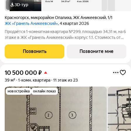
3D-тур
Красногорск
,
микрорайон Опалиха
,
ЖК Аникеевский
,
1/1
ЖК «Гранель Аникеевский»
, 4 квартал 2026
Продаётся 1-комнатная квартира №299, площадью 34,31 м, на 6
этаже в ЖК «Гранель Аникеевский» корпус 1.1. Стоимость от
7905768 руб. Квартира без отделки, планировка
односторонняя, окна на улицу. Проект расположился в
Позвонить
Позвоните мне
экологически чистом районе
10 500 000
₽
39 м²
1-комн. квартира
11 этаж из 23
новостройка
онлайн показ