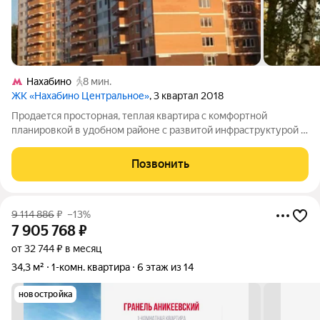
Нахабино
8 мин.
ЖК «Нахабино Центральное»
, 3 квартал 2018
Продается просторная, теплая квартира с комфортной
планировкой в удобном районе с развитой инфраструктурой и
поющим фонтаном, близко к МЦД2 с видом на Москва-Сити.
квартира общей площадью 54.4 кв.м. Планировка: кухня 11,2
Позвонить
кв.м., комната 21,5 кв.м.,
9 114 886
₽
–13%
7 905 768
₽
от 32 744 ₽ в месяц
34,3 м²
1-комн. квартира
6 этаж из 14
новостройка