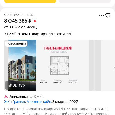
«Серебрица»
9 275 855
₽
–13%
8 045 385
₽
от 33 322 ₽ в месяц
34,7 м²
1-комн. квартира
14 этаж из 14
новостройка
3D-тур
Аникеевка
13 мин.
ЖК «Гранель Аникеевский»
, 3 квартал 2027
Продаётся 1-комнатная квартира №644, площадью 34,68 м, на
14 этаже в ЖК «Гранель Аникеевский» корпус 1.2. Стоимость