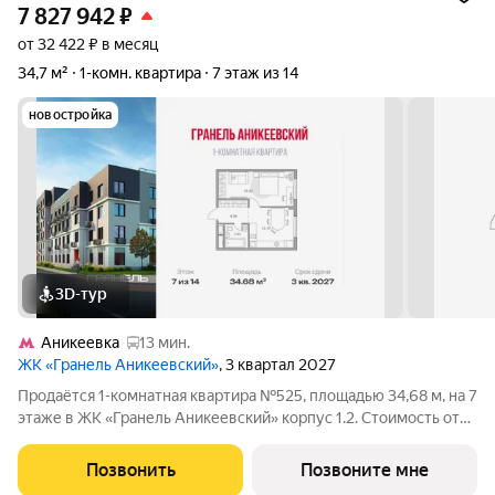
7 827 942
₽
от 32 422 ₽ в месяц
34,7 м²
1-комн. квартира
7 этаж из 14
новостройка
3D-тур
Аникеевка
13 мин.
ЖК «Гранель Аникеевский»
, 3 квартал 2027
Продаётся 1-комнатная квартира №525, площадью 34,68 м, на 7
этаже в ЖК «Гранель Аникеевский» корпус 1.2. Стоимость от
7827942 руб. Квартира без отделки, планировка
односторонняя, окна на улицу. Проект расположился в
Позвонить
Позвоните мне
экологически чистом районе