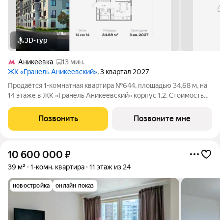
3D-тур
Аникеевка
13 мин.
ЖК «Гранель Аникеевский»
, 3 квартал 2027
Продаётся 1-комнатная квартира №644, площадью 34,68 м, на
14 этаже в ЖК «Гранель Аникеевский» корпус 1.2. Стоимость
от 8045385 руб. Квартира без отделки, планировка
односторонняя, окна на улицу. Проект расположился в
Позвонить
Позвоните мне
экологически чистом районе
10 600 000
₽
39 м²
1-комн. квартира
11 этаж из 24
новостройка
онлайн показ