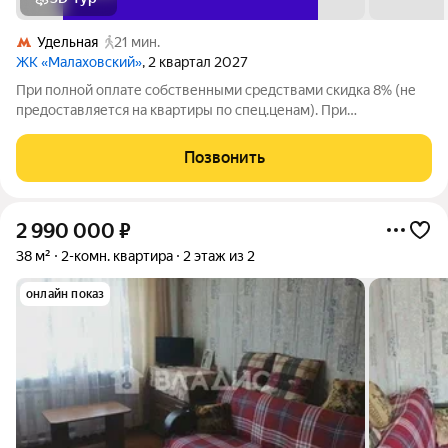
Удельная
21 мин.
ЖК «Малаховский»
, 2 квартал 2027
При полной оплате собственными средствами скидка 8% (не
предоставляется на квартиры по спец.ценам). При
приобретении квартиры доступны скидки до 3% при рассрочке
и до 6% по семейной ипотеке. У покупателя также есть право
Позвонить
воспользоваться скидкой в
2 990 000
₽
38 м²
2-комн. квартира
2 этаж из 2
онлайн показ