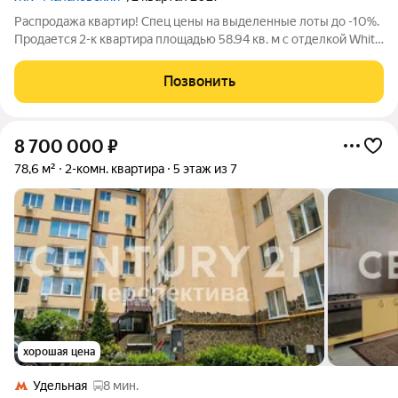
Распродажа квартир! Спец цены на выделенные лоты до -10%.
Продается 2-к квартира площадью 58.94 кв. м с отделкой White
Box. Квартира расположена на 13 этаже 17 этажного дома, в
203 корпусе. "Малаховский" - жилой комплекс в Раменском
Позвонить
районе
8 700 000
₽
78,6 м²
2-комн. квартира
5 этаж из 7
хорошая цена
Удельная
8 мин.