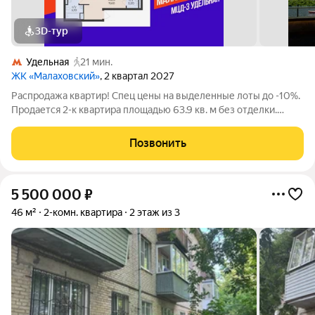
3D-тур
Удельная
21 мин.
ЖК «Малаховский»
, 2 квартал 2027
Распродажа квартир! Спец цены на выделенные лоты до -10%.
Продается 2-к квартира площадью 63.9 кв. м без отделки.
Квартира расположена на 2 этаже 17 этажного дома, в 203
корпусе. "Малаховский" - жилой комплекс в Раменском
Позвонить
районе Подмосковья, идеально
5 500 000
₽
46 м²
2-комн. квартира
2 этаж из 3