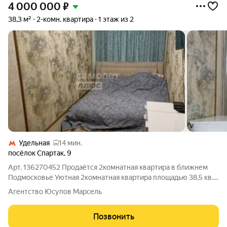
4 000 000
₽
38,3 м²
2-комн. квартира
1 этаж из 2
Удельная
14 мин.
посёлок Спартак
,
9
Арт. 136270452 Продаётся 2комнатная квартира в ближнем
Подмосковье Уютная 2комнатная квартира площадью 38,5 кв.
м на первом этаже деревянного дома. Частичный ремонт,
Агентство Юсупов Марсель
тёплая, готова к заселению. Что в комплекте:участок с зоной
отдыха; просторный
Позвонить