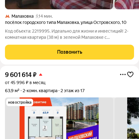
Малаховка
14 мин.
посёлок городского типа Малаховка
,
улица Островского
,
10
Код объекта: 2219995. Идеально для жизни и инвестиций! 2-
комнатная квартира (38 м) в зеленой Малаховке с
подмосковной пропиской. Для семей: роскошная
инфраструктура! Рядом престижная гимназия в Удельной,
Позвонить
школы, детсады и магазины. В шаговой
9 601 614
₽
от 45 996 ₽ в месяц
63,9 м²
2-комн. квартира
2 этаж из 17
новостройка