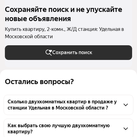
Сохраняйте поиск и не упускайте
новые объявления
Купить квартиру, 2-комн., Ж/Д станция: Удельная в
Московской области
Сохранить поиск
Остались вопросы?
Сколько двухкомнатных квартир в продаже у
станции Удельная в Московской области ?
На Яндекс Недвижимости в продаже у станции 
Удельная в Московской области 158 двухкомнатных 
Как выбрать свою лучшую двухкомнатную
квартиру?
квартир, из них 6 объявлений от собственников, 40 