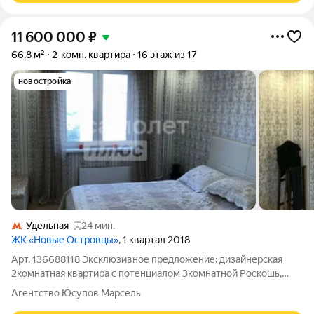
11 600 000
₽
66,8 м²
2-комн. квартира
16 этаж из 17
новостройка
Удельная
24 мин.
ЖК «Новые Островцы»
, 1 квартал 2018
Арт. 136688118 Эксклюзивное предложение: дизайнерская
2комнатная квартира с потенциалом 3комнатной Роскошь,
комфорт и престиж всё это воплощено в квартире вашего
Агентство Юсупов Марсель
будущего. Расположенная в престижном ЖК «Новые