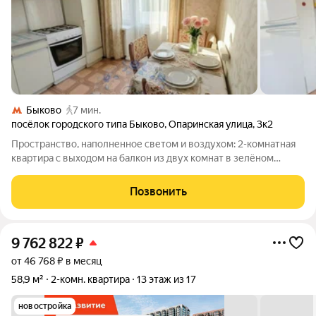
Быково
7 мин.
посёлок городского типа Быково
,
Опаринская улица
,
3к2
Пространство, наполненное светом и воздухом: 2-комнатная
квартира с выходом на балкон из двух комнат в зелёном
Быково! Представьте утро, когда мягкие солнечные лучи
пробиваются сквозь кроны деревьев, а вы выходите на балкон
Позвонить
с чашкой горячего кофе
9 762 822
₽
от 46 768 ₽ в месяц
58,9 м²
2-комн. квартира
13 этаж из 17
новостройка