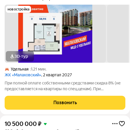
новостройка
3D-тур
Удельная
21 мин.
ЖК «Малаховский»
, 2 квартал 2027
При полной оплате собственными средствами скидка 8% (не
предоставляется на квартиры по спец.ценам). При
приобретении квартиры доступны скидки до 3% при рассрочке
и до 6% по семейной ипотеке. У покупателя также есть право
Позвонить
воспользоваться скидкой в
10 500 000
₽