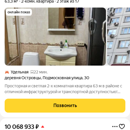
63,3 м²
2-комн. квартира
2 этаж из 17
онлайн показ
Удельная
22 мин.
деревня Островцы
,
Подмосковная улица
,
30
Просторная и светлая 2-х комнатная квартира 63 м в районе с
отличной инфраструктурой и транспортной доступностью!
Продаётся уютная квартира с косметическим ремонтом
заезжай и живи! Грамотная планировка обеспечивает
Позвонить
максимум комфорта: светлые комнаты
10 068 933
₽