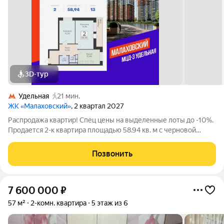
3D-тур
Удельная
21 мин.
ЖК «Малаховский»
, 2 квартал 2027
Распродажа квартир! Спец цены на выделенные лоты до -10%.
Продается 2-к квартира площадью 58.94 кв. м с черновой
отделкой. Квартира расположена на 13 этаже 19 этажного
дома, в 201 корпусе. "Малаховский" - жилой комплекс в
Позвонить
Раменском районе
7 600 000
₽
57 м²
2-комн. квартира
5 этаж из 6