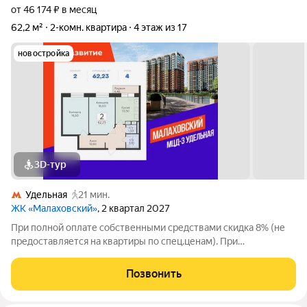
от 46 174 ₽ в месяц
62,2 м²
2-комн. квартира
4 этаж из 17
новостройка
3D-тур
Удельная
21 мин.
ЖК «Малаховский»
, 2 квартал 2027
При полной оплате собственными средствами скидка 8% (не
предоставляется на квартиры по спец.ценам). При
приобретении квартиры доступны скидки до 3% при рассрочке
и до 6% по семейной ипотеке. У покупателя также есть право
Позвонить
воспользоваться скидкой в