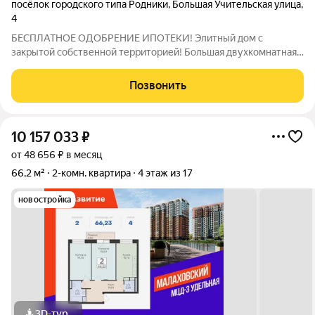
посёлок городского типа Родники
,
Большая Учительская улица
,
4
БЕСПЛАТНОЕ ОДОБРЕНИЕ ИПОТЕКИ! Элитный дом с
закрытой собственной территорией! Большая двухкомнатная
квaртира! ОБЩАЯ ПЛОЩАДЬ 78.6 КВ М! Просторная уютная
кухня гордость любой хозяйки и самое любимое место для
Позвонить
вечерних посиделок! Чай с пирогом и
10 157 033
₽
от 48 656 ₽ в месяц
66,2 м²
2-комн. квартира
4 этаж из 17
новостройка
3D-тур