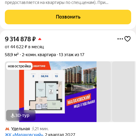
предоставляется на квартиры по спец.ценам). При
приобретении квартиры доступны скидки до 3% при рассрочке
и до 6% по семейной ипотеке. У покупателя также есть право
Позвонить
воспользоваться скидкой в
9 314 878
₽
от 44 622 ₽ в месяц
58,9 м²
2-комн. квартира
13 этаж из 17
новостройка
3D-тур
Удельная
21 мин.
ЖК «Малаховский»
, 2 квартал 2027