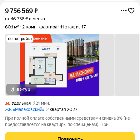
9 756 569
₽
от 46 738 ₽ в месяц
60,1 м²
2-комн. квартира
11 этаж из 17
новостройка
3D-тур
Удельная
21 мин.
ЖК «Малаховский»
, 2 квартал 2027
При полной оплате собственными средствами скидка 8% (не
предоставляется на квартиры по спец.ценам). При
приобретении квартиры доступны скидки до 3% при рассрочке
и до 6% по семейной ипотеке. У покупателя также есть право
Позвонить