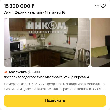
15 300 000
₽
75 м²
2-комн. квартира
11 этаж из 16
Малаховка
6 мин.
посёлок городского типа Малаховка
,
улица Кирова
,
4
Номер лота: вт-0434636. Предлагается квартира в монолитно-
кирпичном доме, на высоком этаже, расположенная в 350 м.
от ст. "Малаховка". Квартира с качественным ремонтом, не
требует дополнительных вложений. В квартире много солнца,
Позвонить
света и воздуха.