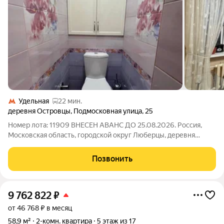
Удельная
22 мин.
деревня Островцы
,
Подмосковная улица
,
25
Номер лота: 11909 ВНЕСЕН АВАНС ДО 25.08.2026. Россия,
Московская область, городской округ Люберцы, деревня
Островцы, Подмосковная улица, 25 Шоссе: Новорязанское
Общая площадь: 57.00 м.кв., Жилая площадь: 30.00 м.кв.,
Позвонить
Площадь кухни: 10.00 м.кв.
9 762 822
₽
от 46 768 ₽ в месяц
58,9 м²
2-комн. квартира
5 этаж из 17