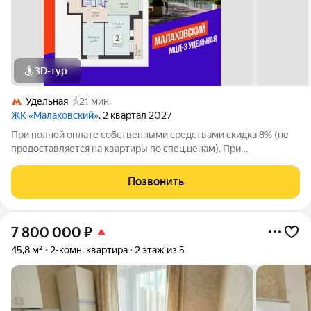
3D-тур
Удельная
21 мин.
ЖК «Малаховский»
, 2 квартал 2027
При полной оплате собственными средствами скидка 8% (не
предоставляется на квартиры по спец.ценам). При
приобретении квартиры доступны скидки до 3% при рассрочке
и до 6% по семейной ипотеке. У покупателя также есть право
Позвонить
воспользоваться скидкой в
7 800 000
₽
45,8 м²
2-комн. квартира
2 этаж из 5