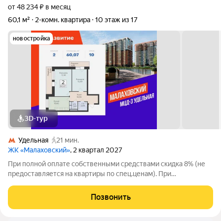
от 48 234 ₽ в месяц
60,1 м²
2-комн. квартира
10 этаж из 17
новостройка
3D-тур
Удельная
21 мин.
ЖК «Малаховский»
, 2 квартал 2027
При полной оплате собственными средствами скидка 8% (не
предоставляется на квартиры по спец.ценам). При
приобретении квартиры доступны скидки до 3% при рассрочке
и до 6% по семейной ипотеке. У покупателя также есть право
Позвонить
воспользоваться скидкой в