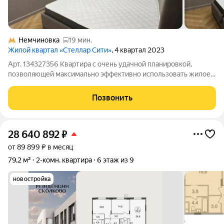
Немчиновка
19 мин.
Жилой квартал «Стеллар Сити»
, 4 квартал 2023
Арт. 134327356 Квартира с очень удачной планировкой,
позволяющей максимально эффективно использовать жилое
пространство - просторные кухня-гостиная, спальня и санузел
дополнены прихожей и гардеробной-постирочной. Здесь есть
Позвонить
всё для комфортного
28 640 892
₽
от 89 899 ₽ в месяц
79,2 м²
2-комн. квартира
6 этаж из 9
новостройка