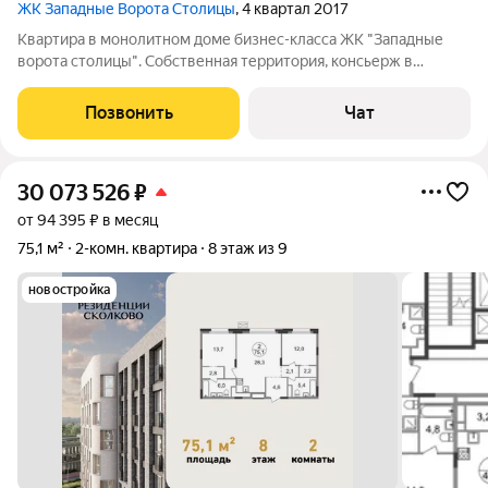
ЖК Западные Ворота Столицы
, 4 квартал 2017
Квартира в монолитном доме бизнес-класса ЖК "Западные
ворота столицы". Собственная территория, консьерж в
подъезде, охрана, видеонаблюдение. Общая площадь
включает холл, гостевой туалет, кухню-гостиную площадью
Позвонить
Чат
(кухня просторная и позволяет комфортно
30 073 526
₽
от 94 395 ₽ в месяц
75,1 м²
2-комн. квартира
8 этаж из 9
новостройка