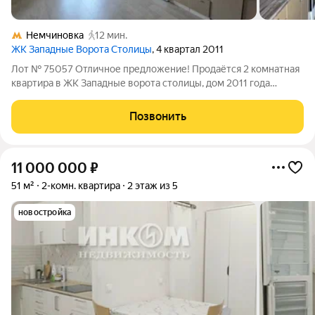
Немчиновка
12 мин.
ЖК Западные Ворота Столицы
, 4 квартал 2011
Лот № 75057 Отличное предложение! Продаётся 2 комнатная
квартира в ЖК Западные ворота столицы, дом 2011 года
постройки. Застройщик ООО Корпорация Союз-Возрождение.
Возможен обмен на вашу недвижимость. О КВАРТИРЕ.
Позвонить
Квартира светлая, уютная в доме
11 000 000
₽
51 м²
2-комн. квартира
2 этаж из 5
новостройка