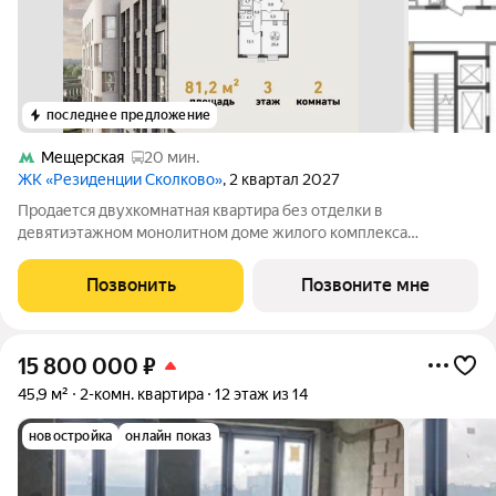
последнее предложение
Мещерская
20 мин.
ЖК «Резиденции Сколково»
, 2 квартал 2027
Продается двухкомнатная квартира без отделки в
девятиэтажном монолитном доме жилого комплекса
«Резиденции Сколково». Общая площадь квартиры - 81,2 кв. м,
этаж 3 из 9. Срок сдачи - 2 квартал 2027 года. ТОЛЬКО ДО 31
Позвонить
Позвоните мне
АВГУСТА выгодные условия на
15 800 000
₽
45,9 м²
2-комн. квартира
12 этаж из 14
новостройка
онлайн показ