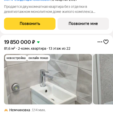
Продается двухкомнатная квартира без отделки в
девятиэтажном монолитном доме жилого комплекса
«Резиденции Сколково». Общая площадь квартиры - 68,6 кв. м,
этаж 5 из 9. Срок сдачи - 2 квартал 2027 года. ТОЛЬКО ДО 31
Позвонить
Позвоните мне
АВГУСТА выгодные условия на
19 850 000
₽
81,6 м²
2-комн. квартира
13 этаж из 22
новостройка
онлайн показ
Немчиновка
14 мин.