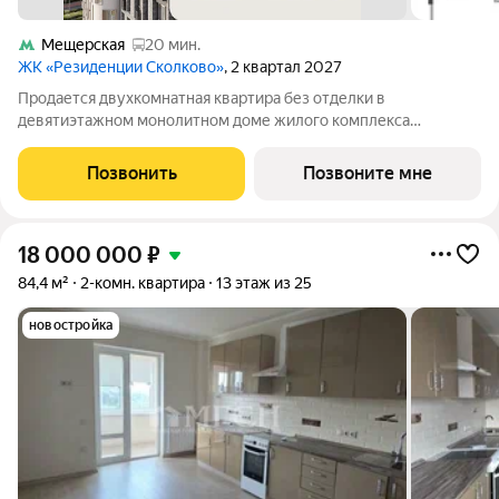
Мещерская
20 мин.
ЖК «Резиденции Сколково»
, 2 квартал 2027
Продается двухкомнатная квартира без отделки в
девятиэтажном монолитном доме жилого комплекса
«Резиденции Сколково». Общая площадь квартиры - 71 кв. м,
этаж 5 из 9. Срок сдачи - 2 квартал 2027 года. ТОЛЬКО ДО 31
Позвонить
Позвоните мне
АВГУСТА выгодные условия на
18 000 000
₽
84,4 м²
2-комн. квартира
13 этаж из 25
новостройка