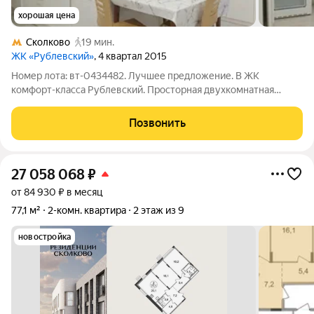
хорошая цена
Сколково
19 мин.
ЖК «Рублевский»
, 4 квартал 2015
Номер лота: вт-0434482. Лучшее предложение. В ЖК
комфорт-класса Рублевский. Просторная двухкомнатная
квартира с балконом! Окна в тихий двор. Комнаты
изолированные. Гардеробная. Большой совмещенный санузел.
Позвонить
Укомплектована всей необходимой бытовой
27 058 068
₽
от 84 930 ₽ в месяц
77,1 м²
2-комн. квартира
2 этаж из 9
новостройка