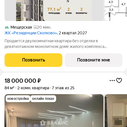
Мещерская
20 мин.
ЖК «Резиденции Сколково»
, 2 квартал 2027
Продается двухкомнатная квартира без отделки в
девятиэтажном монолитном доме жилого комплекса
«Резиденции Сколково». Общая площадь квартиры - 77,1 кв. м,
этаж 2 из 9. Срок сдачи - 2 квартал 2027 года. ТОЛЬКО ДО 31
Позвонить
Позвоните мне
АВГУСТА выгодные условия на
18 000 000
₽
84 м²
2-комн. квартира
7 этаж из 25
новостройка
онлайн показ