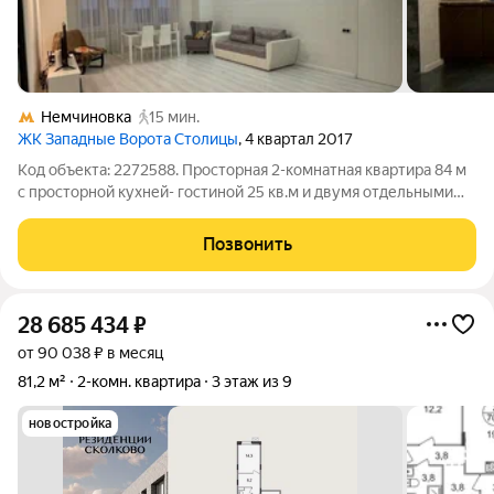
Немчиновка
15 мин.
ЖК Западные Ворота Столицы
, 4 квартал 2017
Код объекта: 2272588. Просторная 2-комнатная квартира 84 м
с просторной кухней- гостиной 25 кв.м и двумя отдельными
комнатами. Ощущение пространства и порядка с первой
минуты. Большие окна на улицу наполняют комнаты
Позвонить
естественным светом.Рациональная
28 685 434
₽
от 90 038 ₽ в месяц
81,2 м²
2-комн. квартира
3 этаж из 9
новостройка