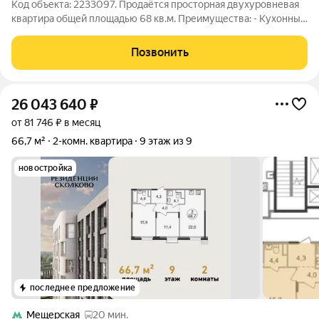
Код объекта: 2233097. Продаётся просторная двухуровневая
квартира общей площадью 68 кв.м. Преимущества: - Кухонный
гарнитур и бытовая техника остаются покупателю. Уютная
квapтиpa для спoкoйной жизни в тихом рaйонe. Окна - вo двоp.
Позвонить
- Своя котельная -
26 043 640
₽
от 81 746 ₽ в месяц
66,7 м²
2-комн. квартира
9 этаж из 9
новостройка
последнее предложение
Мещерская
20 мин.