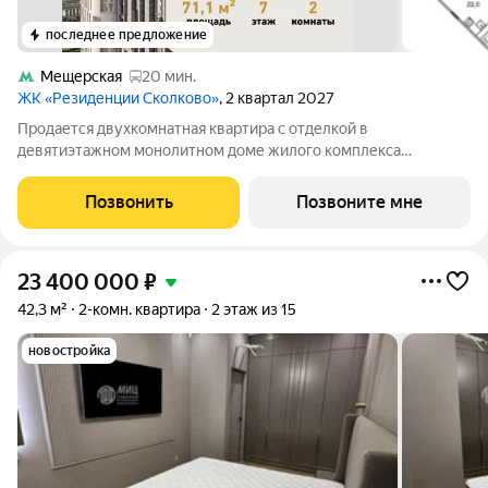
последнее предложение
Мещерская
20 мин.
ЖК «Резиденции Сколково»
, 2 квартал 2027
Продается двухкомнатная квартира с отделкой в
девятиэтажном монолитном доме жилого комплекса
«Резиденции Сколково». Общая площадь квартиры - 71,1 кв. м,
этаж 7 из 9. Срок сдачи - 2 квартал 2027 года. ТОЛЬКО ДО 31
Позвонить
Позвоните мне
АВГУСТА выгодные условия на
23 400 000
₽
42,3 м²
2-комн. квартира
2 этаж из 15
новостройка