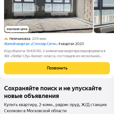
хорошая цена
Немчиновка
19 мин.
Жилой квартал «Стеллар Сити»
, 4 квартал 2023
Код объекта: 1643040. 2-комнатная квартира евроформата в
ЖК «Stellar City» бизнес-класса, состоящем из нескольких
корпусов, рядом с инновационным центром «Сколково», в
Можайском районе - на пересечении МКАД и Сколковского
Позвонить
шоссе. В районе обилие
Сохраняйте поиск и не упускайте
новые объявления
Купить квартиру, 2-комн., рядом: пруд, Ж/Д станция:
Сколково в Московской области