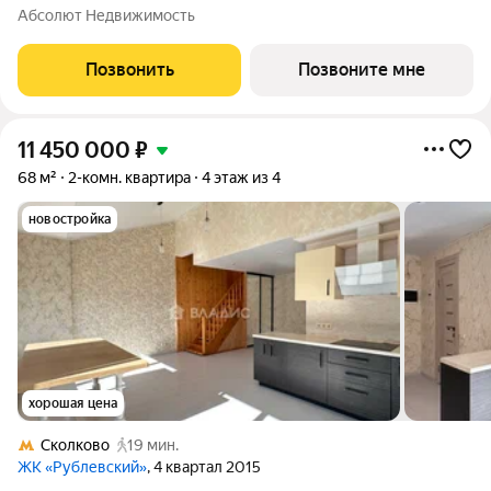
«Резиденции Сколково». Общая площадь квартиры - 69 кв. м,
Абсолют Недвижимость
этаж 8 из 9. Срок сдачи - 2 квартал 2027 года. ТОЛЬКО ДО 31
АВГУСТА выгодные условия на
Позвонить
Позвоните мне
11 450 000
₽
68 м²
2-комн. квартира
4 этаж из 4
новостройка
хорошая цена
Сколково
19 мин.
ЖК «Рублевский»
, 4 квартал 2015