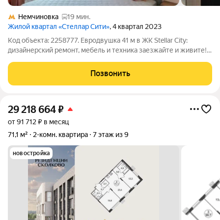
Немчиновка
19 мин.
Жилой квартал «Стеллар Сити»
, 4 квартал 2023
Код объекта: 2258777. Евродвушка 41 м в ЖК Stellar City:
дизайнерский ремонт, мебель и техника заезжайте и живите!
Ищете квартиру, где всё продумано до мелочей? Предлагаем
светлую, уютную видовую евродвушку в доме бизнес-класса
Позвонить
вариант «под ключ»:
29 218 664
₽
от 91 712 ₽ в месяц
71,1 м²
2-комн. квартира
7 этаж из 9
новостройка