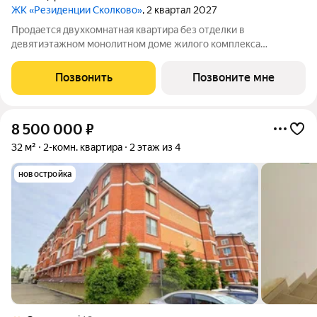
ЖК «Резиденции Сколково»
, 2 квартал 2027
Продается двухкомнатная квартира без отделки в
девятиэтажном монолитном доме жилого комплекса
«Резиденции Сколково». Общая площадь квартиры - 66,7 кв. м,
этаж 9 из 9. Срок сдачи - 2 квартал 2027 года. ТОЛЬКО ДО 31
Позвонить
Позвоните мне
АВГУСТА выгодные условия на
8 500 000
₽
32 м²
2-комн. квартира
2 этаж из 4
новостройка