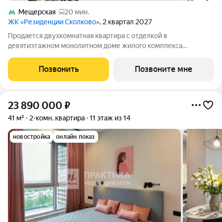
Мещерская
20 мин.
ЖК «Резиденции Сколково»
, 2 квартал 2027
Продается двухкомнатная квартира с отделкой в
девятиэтажном монолитном доме жилого комплекса
«Резиденции Сколково». Общая площадь квартиры - 75,1 кв. м,
этаж 8 из 9. Срок сдачи - 2 квартал 2027 года. ТОЛЬКО ДО 31
Позвонить
Позвоните мне
АВГУСТА выгодные условия на
23 890 000
₽
41 м²
2-комн. квартира
11 этаж из 14
новостройка
онлайн показ