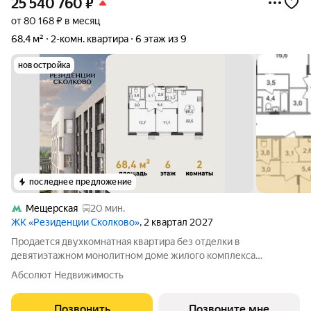
25 540 760
₽
от 80 168 ₽ в месяц
68,4 м²
2-комн. квартира
6 этаж из 9
новостройка
последнее предложение
Мещерская
20 мин.
ЖК «Резиденции Сколково»
, 2 квартал 2027
Продается двухкомнатная квартира без отделки в
девятиэтажном монолитном доме жилого комплекса
«Резиденции Сколково». Общая площадь квартиры - 68,4 кв. м,
Абсолют Недвижимость
этаж 6 из 9. Срок сдачи - 2 квартал 2027 года. ТОЛЬКО ДО 31
АВГУСТА выгодные условия на
Позвонить
Позвоните мне