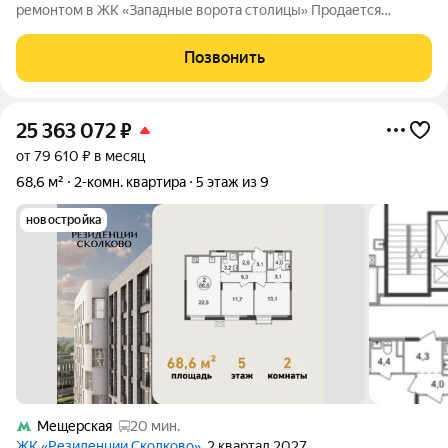
ремонтом в ЖК «Западные ворота столицы» Продается
квартира в монолитном доме бизнес-класса. Ремонт делали
для себя, акцент сделан на функциональности и надежности
Позвонить
инженерных систем. Особенности
25 363 072
₽
от 79 610 ₽ в месяц
68,6 м²
2-комн. квартира
5 этаж из 9
новостройка
Мещерская
20 мин.
ЖК «Резиденции Сколково»
, 2 квартал 2027