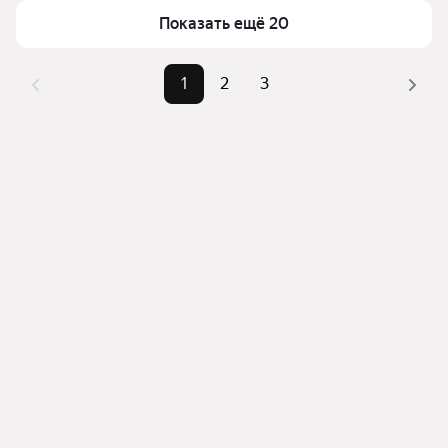
верхней части страницы есть самые частые 
Самый дорогой объект
31,24 млн ₽
Показать ещё 20
комбинации фильтров, например «» или «»
Помимо удобной сортировки по цене продажи вы 
можете отсортировать результаты по стоимости 
1
2
3
квадратного метра или площади