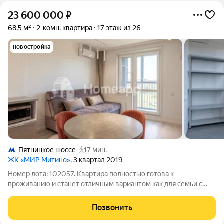
23 600 000
₽
68,5 м²
2-комн. квартира
17 этаж из 26
новостройка
Пятницкое шоссе
17 мин.
ЖК «МИР Митино»
, 3 квартал 2019
Номер лота: 102057. Квартира полностью готова к
проживанию и станет отличным вариантом как для семьи с
детьми, так и для тех, кто ценит комфорт городской жизни
рядом с природой. О квартире Общая площадь 68,5 м Удобная
Позвонить
планировка «распашонка» окна