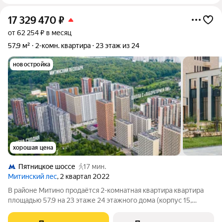
17 329 470
₽
от 62 254 ₽ в месяц
57,9 м²
2-комн. квартира
23 этаж из 24
новостройка
хорошая цена
Пятницкое шоссе
17 мин.
Митинский лес
, 2 квартал 2022
В районе Митино продаётся 2-комнатная квартира квартира
площадью 57.9 на 23 этаже 24 этажного дома (корпус 15,
секция 2) в проекте ПИК «Митинский лес». Удобное
расположение 20 минут пешком до станции метро