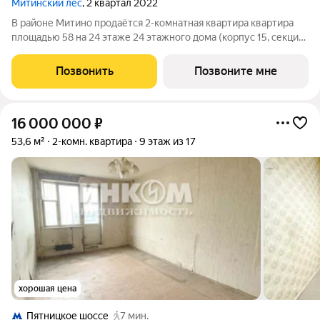
Митинский лес
, 2 квартал 2022
В районе Митино продаётся 2-комнатная квартира квартира
площадью 58 на 24 этаже 24 этажного дома (корпус 15, секция
2) в проекте ПИК «Митинский лес». Удобное расположение 20
минут пешком до станции метро «Пятницкое шоссе». 8 минут
Позвонить
Позвоните мне
на автомобиле до
16 000 000
₽
53,6 м²
2-комн. квартира
9 этаж из 17
хорошая цена
Пятницкое шоссе
7 мин.