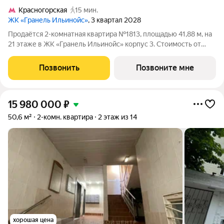
Красногорская
15 мин.
ЖК «Гранель Ильинойс»
, 3 квартал 2028
Продаётся 2-комнатная квартира №1813, площадью 41,88 м, на
21 этаже в ЖК «Гранель Ильинойс» корпус 3. Стоимость от
13269122 руб. Квартира с отделкой, планировка
односторонняя, окна во двор. Новый уровень жизни в
Позвонить
Позвоните мне
Красногорске. Проект впечатляет
15 980 000
₽
50,6 м²
2-комн. квартира
2 этаж из 14
хорошая цена