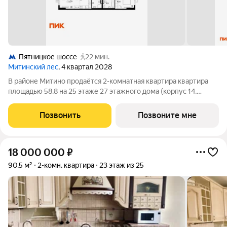
Пятницкое шоссе
22 мин.
Митинский лес
, 4 квартал 2028
В районе Митино продаётся 2-комнатная квартира квартира
площадью 58.8 на 25 этаже 27 этажного дома (корпус 14,
секция 1) в проекте ПИК «Митинский лес». Удобное
расположение 20 минут пешком до станции метро
Позвонить
Позвоните мне
«Пятницкое шоссе». 8 минут на автомобиле до
18 000 000
₽
90,5 м²
2-комн. квартира
23 этаж из 25