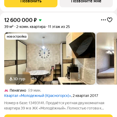
Позвонить
Позвоните мне
«Пятницкое шоссе». 8 минут на автомобиле до
12 600 000
₽
39 м²
2-комн. квартира
11 этаж из 25
новостройка
3D-тур
Пенягино
9 мин.
Квартал «Молодежный (Красногорск)»
, 2 квартал 2017
Номер в базе: 13493141. Продаётся уютная двухкомнатная
квартира 39 м в ЖК «Молодёжный». Полностью готова к
проживанию: качественный евроремонт, продуманная