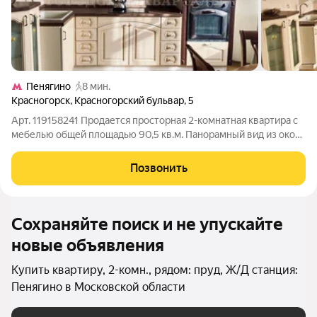
Пенягино
8 мин.
Красногорск
,
Красногорский бульвар
,
5
Арт. 119158241 Продается просторная 2-комнатная квартира с
мебелью общей площадью 90,5 кв.м. Панорамный вид из окон
с видом на Москва-реку. Изолированные комнаты. Имеется
вместительная гардеробная. Ухоженные входные группы с
Позвонить
консъержем. Развитый
Сохраняйте поиск и не упускайте
новые объявления
Купить квартиру, 2-комн., рядом: пруд, Ж/Д станция:
Пенягино в Московской области