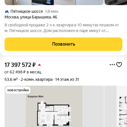
Пятницкое шоссе
8 мин.
Москва
,
улица Барышиха
,
46
В свободной продаже 2-х к. квартира в 10 минутах пешком от
м. Пятницкое шоссе. Дом расположен в паре минут от
лесопарковой зоны, с возможностью активного отдыха,
проведения досуга, занятия спортом. В квартире сделан
Позвонить
хороший ремонт, имеется вся
17 397 572
₽
от 62 498 ₽ в месяц
53,6 м²
2-комн. квартира
14 этаж из 31
новостройка