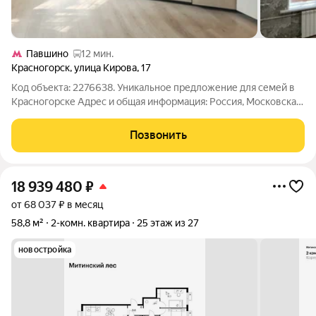
Павшино
12 мин.
Красногорск
,
улица Кирова
,
17
Код объекта: 2276638. Уникальное предложение для семей в
Красногорске Адрес и общая информация: Россия, Московская
область, Красногорск, улица Кирова, 17. Квартира расположена
на втором этаже пятиэтажного кирпичного дома 1962 года
Позвонить
постройки. Высота
18 939 480
₽
от 68 037 ₽ в месяц
58,8 м²
2-комн. квартира
25 этаж из 27
новостройка