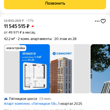
инженерная разводка, мебель и вся необходимая техника уже
Позвонить
на месте можно заезжать сразу после
13 910 259
₽
–17%
11 545 515
₽
от 49 971 ₽ в месяц
42,2 м²
2-комн. апартаменты
20 этаж из 28
новостройка
Пятницкое шоссе
9 мин.
Апарт-комплекс «Пятницкое 58»
, 1 квартал 2025