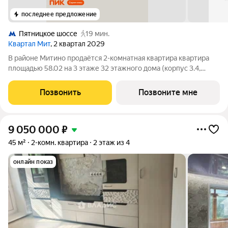
последнее предложение
Пятницкое шоссе
19 мин.
Квартал Мит
, 2 квартал 2029
В районе Митино продаётся 2-комнатная квартира квартира
площадью 58.02 на 3 этаже 32 этажного дома (корпус 3.4,
секция 4) в проекте ПИК «Митинский лес». Удобное
расположение 20 минут пешком до станции метро
Позвонить
Позвоните мне
«Пятницкое шоссе». 8 минут на автомобиле до
9 050 000
₽
45 м²
2-комн. квартира
2 этаж из 4
онлайн показ