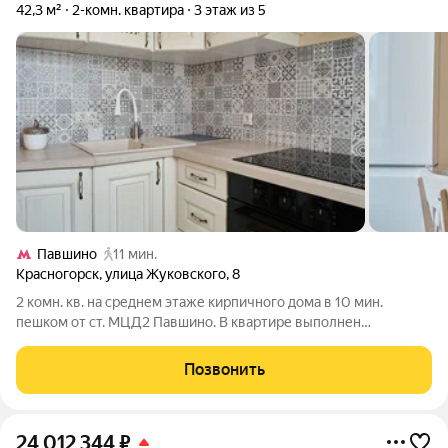
42,3 м²
2-комн. квартира
3 этаж из 5
Павшино
11 мин.
Красногорск
,
улица Жуковского
,
8
2 комн. кв. на среднем этаже кирпичного дома в 10 мин.
пешком от ст. МЦД2 Павшино. В квартире выполнен
качественный ремонт с заменой всех коммуникаций, окон и
радиаторов, новая мебель и техника. Комнаты изолированные,
Позвонить
с/у раздельный. Уютный дизайн,
24 012 344
₽