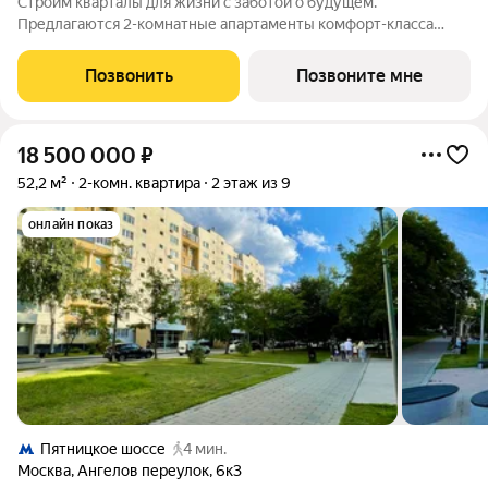
Строим кварталы для жизни с заботой о будущем.
Предлагаются 2-комнатные апартаменты комфорт-класса
площадью 42.2 кв.м в Пятницкое 58, корпус 1КВ на 20-м этаже,
в жилом комплексе "Пятницкое 58".Здесь не нужно
Позвонить
Позвоните мне
беспокоиться о ремонте большинство
18 500 000
₽
52,2 м²
2-комн. квартира
2 этаж из 9
онлайн показ
Пятницкое шоссе
4 мин.
Москва
,
Ангелов переулок
,
6к3