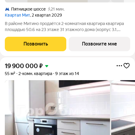
Пятницкое шоссе
21 мин.
Квартал Мит
, 2 квартал 2029
В районе Митино продаётся 2-комнатная квартира квартира
площадью 50.6 на 23 этаже 31 этажного дома (корпус 3.1,
секция 1) в проекте ПИК «Митинский лес». Удобное
расположение 20 минут пешком до станции метро
Позвонить
Позвоните мне
«Пятницкое шоссе». 8 минут на автомобиле до
19 900 000
₽
55 м²
2-комн. квартира
9 этаж из 14