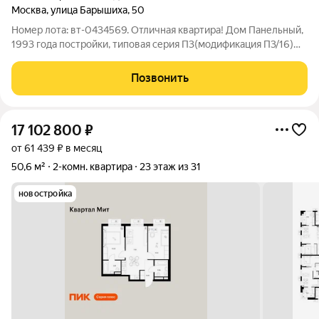
Москва
,
улица Барышиха
,
50
Номер лота: вт-0434569. Отличная квартира! Дом Панельный,
1993 года постройки, типовая серия П3(модификация П3/16)
Панорамный вид на лес! Квартира требует ремонта! 10 мин. до
метро Пятницкое шоссе.. Во дворе детский сад, школа,
Позвонить
фитнесс центры,
17 102 800
₽
от 61 439 ₽ в месяц
50,6 м²
2-комн. квартира
23 этаж из 31
новостройка