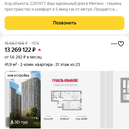
Код объекта: 2287877. Ваш идеальный дом в Митино - тишина,
пространство и комфорт в 5 минутах от метро. Продаётся
светлая и очень удобная двухкомнатная квартира площадью
52,2 м в доме серии П-46, расположенная в одном из самых
Позвонить
комфортных районов
15 667 156
₽
–15%
13 269 122
₽
от 56 282 ₽ в месяц
41,9 м²
2-комн. квартира
21 этаж из 23
новостройка
3D-тур