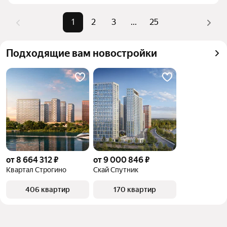
Помимо удобной сортировки по цене продажи вы 
можете отсортировать результаты по стоимости 
1
2
3
...
25
квадратного метра или площади
Подходящие вам новостройки
от 8 664 312 ₽
от 9 000 846 ₽
Квартал Строгино
Скай Спутник
406 квартир
170 квартир