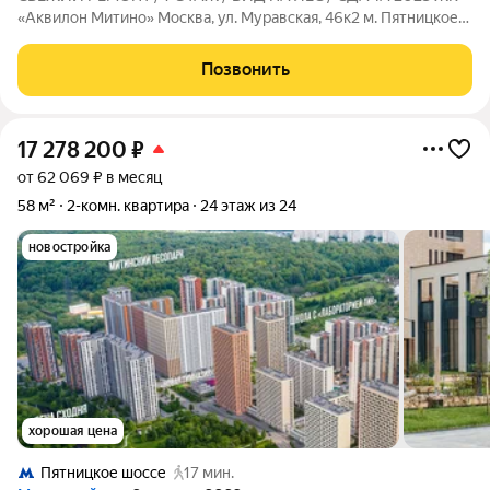
«Аквилон Митино» Москва, ул. Муравская, 46к2 м. Пятницкое
шоссе (15 мин. прогулочным шагом) Почему эту квартиру
нельзя просто «посмотреть»? Её нужно «примерить» на свою
Позвонить
жизнь. Представьте: завтра
17 278 200
₽
от 62 069 ₽ в месяц
58 м²
2-комн. квартира
24 этаж из 24
новостройка
хорошая цена
Пятницкое шоссе
17 мин.