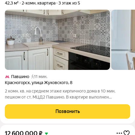
42,3 м²
2-комн. квартира
3 этаж из 5
Павшино
11 мин.
Красногорск
,
улица Жуковского
,
8
2 комн. кв. на среднем этаже кирпичного дома в 10 мин.
пешком от ст. МЦД2 Павшино. В квартире выполнен
качественный ремонт с заменой всех коммуникаций, окон и
радиаторов, новая мебель и техника. Комнаты изолированные,
Позвонить
с/у раздельный. Уютный дизайн,
12 600 000
₽