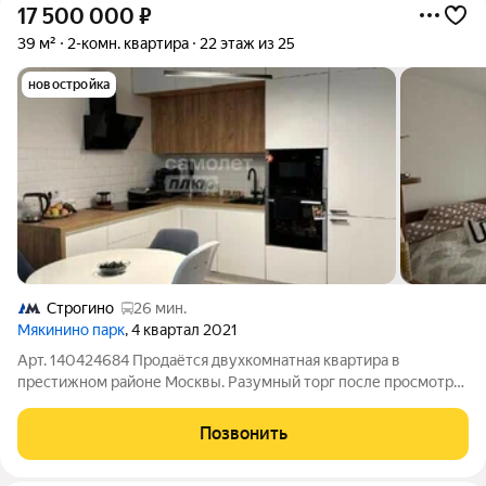
17 500 000
₽
39 м²
2-комн. квартира
22 этаж из 25
новостройка
Строгино
26 мин.
Мякинино парк
, 4 квартал 2021
Арт. 140424684 Продаётся двухкомнатная квартира в
престижном районе Москвы. Разумный торг после просмотра
квартиры. Две жилые комнаты и отдельная кухня. Все окна во
двор. Для сдачи в аренду квартира полностью мебелирована.
Позвонить
Из мебели и техники