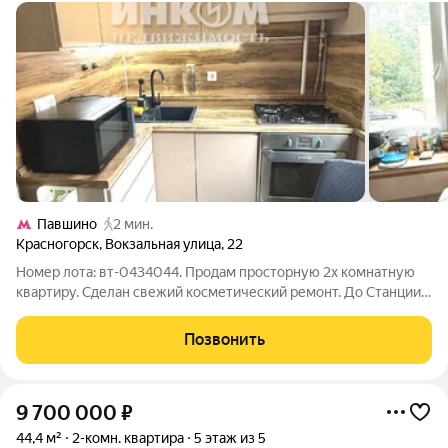
Павшино
2 мин.
Красногорск
,
Вокзальная улица
,
22
Номер лота: вт-0434044. Продам просторную 2х комнатную
квартиру. Сделан свежий косметический ремонт. До Станции
метро Д2 Павшино 2 минуты пешком. Прямая продажа, в
квартире никто не зарегистрирован. Проживали семьей,
Позвонить
никогда не сдавалась. Была старая
9 700 000
₽
44,4 м²
2-комн. квартира
5 этаж из 5