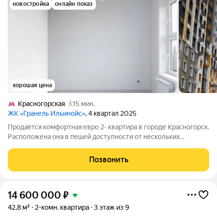
новостройка
онлайн показ
хорошая цена
Красногорская
15 мин.
ЖК «Гранель Ильинойс»
, 4 квартал 2025
Продаётся комфортная евро 2- квартира в городе Красногорск.
Расположена она в пешей доступности от нескольких
ключевых точек города: до района Красногорская можно
добраться за приятные 15 минут пешком; до Павшино около
Позвонить
получаса спокойной прогулки; а
14 600 000
₽
42,8 м²
2-комн. квартира
3 этаж из 9