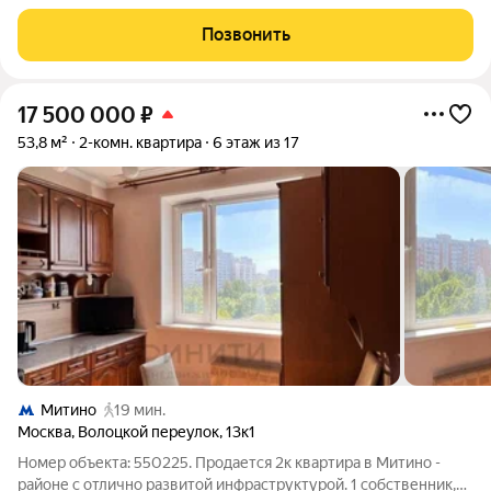
Квартира с отличной планировкой: большая кухня-гостиная 23
м и 17м спальня; В квартире остается кухонный гарнитур,
Позвонить
бытовая техника(
17 500 000
₽
53,8 м²
2-комн. квартира
6 этаж из 17
Митино
19 мин.
Москва
,
Волоцкой переулок
,
13к1
Номер объекта: 550225. Продается 2к квартира в Митино -
районе с отлично развитой инфраструктурой. 1 собственник,