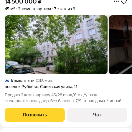
14 500 000
₽
45 м²
2-комн. квартира
7 этаж из 9
Крылатское
18 мин.
посёлок Рублёво
,
Советская улица
,
11
Продаю 2 ком квартиру 45/28 изол/6 м с/у разд.
стеклопакет.окна двор. без балкона. 7/9 эт пан дома. Чистый
подьезд. Приватизация 2003 года(2 взрослых) Альтернатива
Позвонить
Чат