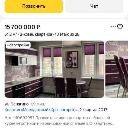
площадь: 45 м,Этаж: 25 из 33,Дополнительно: Гардеробная,Тип
Позвонить
Чат
комнат:
15 700 000
₽
51,2 м²
2-комн. квартира
13 этаж из 25
новостройка
Пенягино
9 мин.
Квартал «Молодежный (Красногорск)»
, 2 квартал 2017
Арт. 140692957 Продается видовая квартира с большой
кухней-гостиной и изолированной спальней. О квартире: