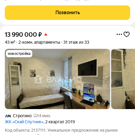
никто не прописан, без обременений. Можно с ипотекой.
Быстрый выход на сделку. Альтернатива подобрана. Общая S
Позвонить
53,8 м2, жилая S 32,3 м2,
13 990 000
₽
43 м²
2-комн. апартаменты
31 этаж из 33
новостройка
Строгино
14 мин.
ЖК «Скай Спутник»
, 2 квартал 2019
Код объекта: 2137111. Уникальное предложение на рынки