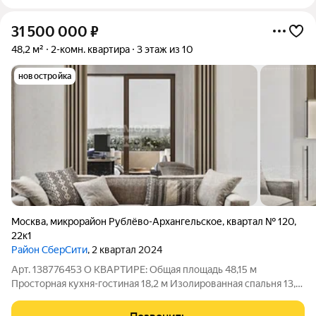
31 500 000
₽
48,2 м²
2-комн. квартира
3 этаж из 10
новостройка
Москва
,
микрорайон Рублёво-Архангельское
,
квартал № 120
,
22к1
Район СберСити
, 2 квартал 2024
Арт. 138776453 О КВАРТИРЕ: Общая площадь 48,15 м
Просторная кухня-гостиная 18,2 м Изолированная спальня 13,7
м 3-й этаж десятиэтажного дома Высота потолков 3 метра
Совмещённый санузел Лоджия Окна выходят в зелёный