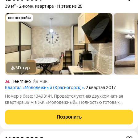
39 м²
2-комн. квартира
11 этаж из 25
новостройка
3D-тур
Пенягино
9 мин.
Квартал «Молодежный (Красногорск)»
, 2 квартал 2017
Номер в базе: 13493141. Продаётся уютная двухкомнатная
квартира 39 м в ЖК «Молодёжный». Полностью готова к
проживанию: качественный евроремонт, продуманная
инженерная разводка, мебель и вся необходимая техника уже
Позвонить
на месте можно заезжать сразу после