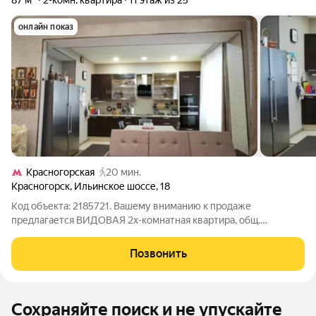
87 м²
2-комн. квартира
11 этаж из 25
онлайн показ
Красногорская
20 мин.
Красногорск
,
Ильинское шоссе
,
18
Код объекта: 2185721. Вашему вниманию к продаже
предлагается ВИДОВАЯ 2х-комнатная квартира, общ.
площадью 87 кв. м. в ЖК бизнес-класса "Ильинский парк" на 11-
ом этаже 25-ти этажного дома. Планировка квартиры:
Позвонить
просторная кухня-столовая - 11,9 кв.м.,
Сохраняйте поиск и не упускайте