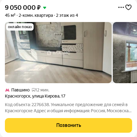
9 050 000
₽
45 м²
2-комн. квартира
2 этаж из 4
онлайн показ
Павшино
12 мин.
Красногорск
,
улица Кирова
,
17
Код объекта: 2276638. Уникальное предложение для семей в
Красногорске Адрес и общая информация: Россия, Московская
область, Красногорск, улица Кирова, 17. Квартира расположена
на втором этаже пятиэтажного кирпичного дома 1962 года
Позвонить
постройки. Высота