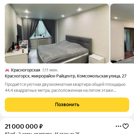
Красногорская
11 мин.
Красногорск
,
микрорайон Райцентр
,
Комсомольская улица
,
27
Продаётся уютная двухкомнатная квартира общей площадью
44.4 квадратных метра, расположенная на пятом этаже
пятиэтажного панельного дома 1964 года постройки,
находящегося по адресу: город Красногорск, микрорайон
Позвонить
Райцентр, улица Комсомольская, дом 27.
21 000 000
₽