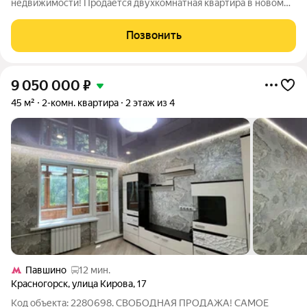
недвижимости! Продаётся двухкомнатная квартира в новом
районе Московской области современного жилого комплекса
СПУТНИК. Построенная в 2019 году монолитная высотка
Позвонить
предлагает жильцам комфорт и
9 050 000
₽
45 м²
2-комн. квартира
2 этаж из 4
Павшино
12 мин.
Красногорск
,
улица Кирова
,
17
Код объекта: 2280698. СВОБОДНАЯ ПРОДАЖА! САМОЕ