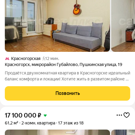
Красногорская
12 мин.
Красногорск
,
микрорайон Губайлово
,
Пушкинская улица
,
19
Продаётся двухкомнатная квартира в Красногорске идеальный
баланс комфорта и локации! Хотите жить в развитом районе с
удобной транспортной доступностью и всей необходимой
инфраструктурой? Представляем вам светлую и
Позвонить
функциональную квартиру отличный
17 100 000
₽
61,2 м²
2-комн. квартира
17 этаж из 18