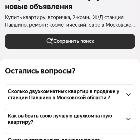
новые объявления
Купить квартиру, вторичка, 2-комн., Ж/Д станция:
Павшино, ремонт: косметический, евро в Московской
области
Сохранить поиск
Остались вопросы?
Сколько двухкомнатных квартир в продаже у
станции Павшино в Московской области ?
На Яндекс Недвижимости в продаже у станции 
Павшино в Московской области 74 двухкомнатных 
Как выбрать свою лучшую двухкомнатную
квартиру?
квартиры, из них 7 объявлений от собственников, 
67 объявлений от агентств
Чтобы купить 2-комнатную квартиру с ремонтом 