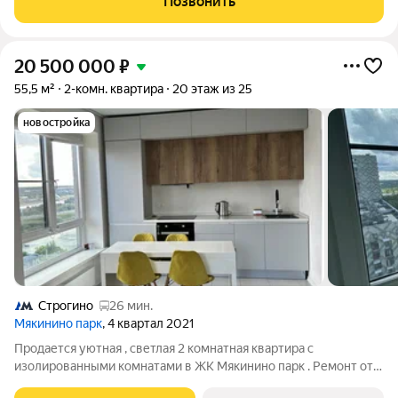
Позвонить
внутренний двор
20 500 000
₽
55,5 м²
2-комн. квартира
20 этаж из 25
новостройка
Строгино
26 мин.
Мякинино парк
, 4 квартал 2021
Продается уютная , светлая 2 комнатная квартира с
изолированными комнатами в ЖК Мякинино парк . Ремонт от
застройщика , с/у совмещенный, есть кладовая. Просторная