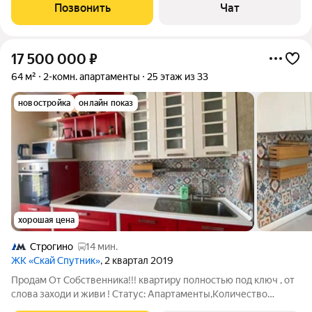
кухня-гостиная 18.8 кв.м, две комнаты по 11.2 кв.м. Квартира
Позвонить
Чат
оборудована всей
17 500 000
₽
64 м²
2-комн. апартаменты
25 этаж из 33
новостройка
онлайн показ
хорошая цена
Строгино
14 мин.
ЖК «Скай Спутник»
, 2 квартал 2019
Продам От Собственника!!! квартиру полностью под ключ , от
слова заходи и живи ! Статус: Апартаменты,Количество
комнат: 2,Общая площадь: 64 м,Площадь кухни: 8 м,Жилая