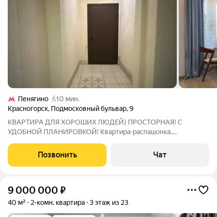
Пенягино
10 мин.
Красногорск
,
Подмосковный бульвар
,
9
КВАРТИРА ДЛЯ ХОРОШИХ ЛЮДЕЙ) ПРОСТОРНАЯ! С
УДОБНОЙ ПЛАНИРОВКОЙ! Квартира-распашонка.
Планировочное решение: просторная кухня-гостиная и
спальня. Можно изолировать еще одну комнату. Санузел
Позвонить
Чат
совмещенный. Есть ГАРДЕРОБНАЯ, где сохранены все
коммуникации,
9 000 000
₽
40 м²
2-комн. квартира
3 этаж из 23