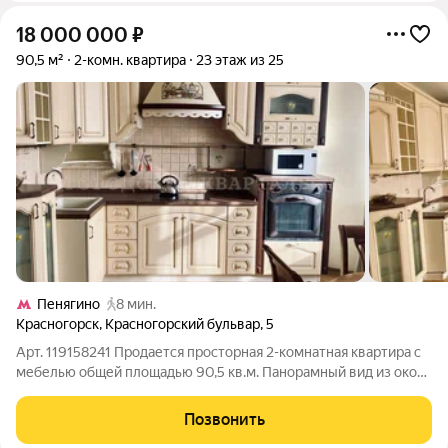
18 000 000
₽
90,5 м²
2-комн. квартира
23 этаж из 25
Пенягино
8 мин.
Красногорск
,
Красногорский бульвар
,
5
Арт. 119158241 Продается просторная 2-комнатная квартира с
мебелью общей площадью 90,5 кв.м. Панорамный вид из окон
с видом на Москва-реку. Изолированные комнаты. Имеется
вместительная гардеробная. Ухоженные входные группы с
Позвонить
консъержем. Развитый