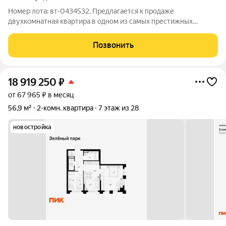
Номер лота: вт-0434532. Предлагается к продаже
двухкомнатная квартира в одном из самых престижных
районов Зеленограда - районе Матушкино (корпус 251). Дом
расположен в зеленом, тихом месте с развитой
Позвонить
инфраструктурой. В шаговой доступности находятся
18 919 250
₽
от 67 965 ₽ в месяц
56,9 м²
2-комн. квартира
7 этаж из 28
новостройка