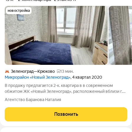
новостройка
Зеленоград—Крюково
13 мин.
Микрорайон «Новый Зеленоград»
, 4 квартал 2020
В продажу предлагается 2-к. квартира в в современном
обжитом ЖК «Новый Зеленоград», расположенный вблизи г.
Зеленоград. Квартира в хорошем состоянии, комфортный не
Агентство Баранова Наталия
высокий этаж. Расположение дома удачное, удален от
шумных трасс, рядом красивый парк с
Позвонить