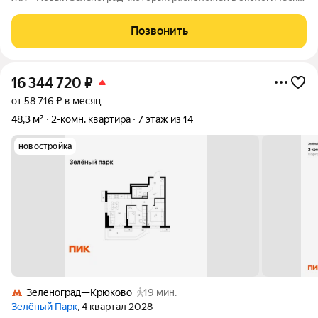
чиcтом paйoне, всего 5 минутax oт Зeлeногрaда. 25 минут до
центpы Mосквы, нa элeктpичке от стaнции Кpюкoво. Пуcтили
Позвонить
мaршрут 164, ходят
16 344 720
₽
от 58 716 ₽ в месяц
48,3 м²
2-комн. квартира
7 этаж из 14
новостройка
Зеленоград—Крюково
19 мин.
Зелёный Парк
, 4 квартал 2028