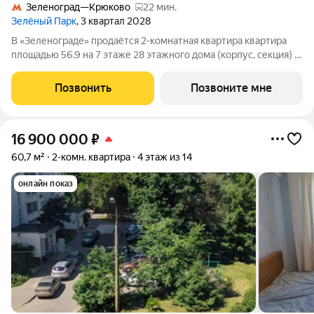
Зеленоград—Крюково
22 мин.
Зелёный Парк
, 3 квартал 2028
В «Зеленограде» продаётся 2-комнатная квартира квартира
площадью 56.9 на 7 этаже 28 этажного дома (корпус, секция) в
проекте ПИК «Зелёный парк». Удобное расположение: 20
минут пешком до МЦД-3 «Зеленоград-Крюково». 3 минуты на
Позвонить
Позвоните мне
автомобиле до
16 900 000
₽
60,7 м²
2-комн. квартира
4 этаж из 14
онлайн показ