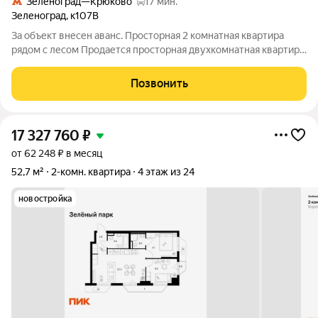
Зеленоград—Крюково
17 мин.
Зеленоград
,
к107В
За объект внесен аванс. Просторная 2 комнатная квартира
рядом с лесом Продается просторная двухкомнатная квартира
в г. Зеленоград на 3 этаже 14-этажного дома, в шаговой
доступности от детского сада и школы. Параметры: Общая
Позвонить
площадь: 55 м Этаж: 3/14
17 327 760
₽
от 62 248 ₽ в месяц
52,7 м²
2-комн. квартира
4 этаж из 24
новостройка