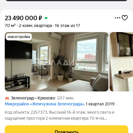
23 490 000
₽
70 м²
2-комн. квартира
16 этаж из 17
новостройка
Зеленоград—Крюково
17 мин.
Микрорайон «Жемчужина Зеленограда»
, 1 квартал 2019
Код объекта: 2257373. Высокий 16-й этаж, много света и
ощущение простора 2-комнатная квартира 70 м на
Георгиевском проспекте, Зеленоград. Продуманная
планировка с двумя изолированными комнатами (20 и 18 м) и
Позвонить