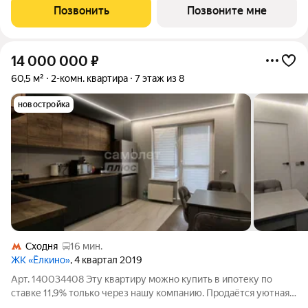
минут пешком до МЦД-3 «Зеленоград-Крюково». 3 минуты на
Позвонить
Позвоните мне
автомобиле до
14 000 000
₽
60,5 м²
2-комн. квартира
7 этаж из 8
новостройка
Сходня
16 мин.
ЖК «Ёлкино»
, 4 квартал 2019
Арт. 140034408 Эту квартиру можно купить в ипотеку по
ставке 11,9% только через нашу компанию. Продаётся уютная
2комнатная квартира в ЖК «Ёлкино» (г. о. Химки, д. Елино)