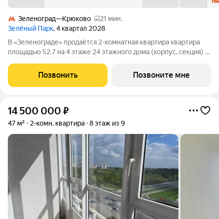
Зеленоград—Крюково
21 мин.
Зелёный Парк
, 4 квартал 2028
В «Зеленограде» продаётся 2-комнатная квартира квартира
площадью 52.7 на 4 этаже 24 этажного дома (корпус, секция) в
проекте ПИК «Зелёный парк». Удобное расположение: 20
минут пешком до МЦД-3 «Зеленоград-Крюково». 3 минуты на
Позвонить
Позвоните мне
автомобиле до
14 500 000
₽
47 м²
2-комн. квартира
8 этаж из 9