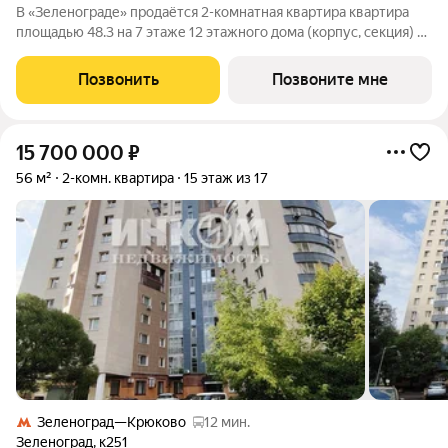
В «Зеленограде» продаётся 2-комнатная квартира квартира
площадью 48.3 на 7 этаже 12 этажного дома (корпус, секция) в
проекте ПИК «Зелёный парк». Удобное расположение: 20
минут пешком до МЦД-3 «Зеленоград-Крюково». 3 минуты на
Позвонить
Позвоните мне
автомобиле до
15 700 000
₽
56 м²
2-комн. квартира
15 этаж из 17
Зеленоград—Крюково
12 мин.
Зеленоград
,
к251