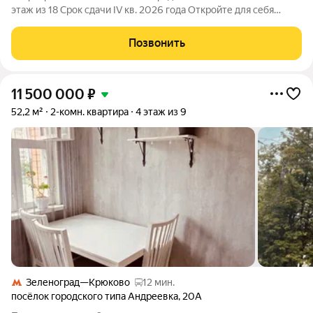
этаж из 18 Срок сдачи IV кв. 2026 года Откройте для себя
комфорт и экологию в современном жилом комплексе «Новый
Зеленоград» в окружении лесов и водоемов всего в 500
Позвонить
метрах от Зеленограда.
11 500 000
₽
52,2 м²
2-комн. квартира
4 этаж из 9
Зеленоград—Крюково
12 мин.
посёлок городского типа Андреевка
,
20А