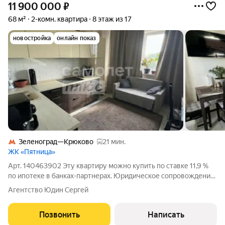
11 900 000
₽
68 м²
2-комн. квартира
8 этаж из 17
новостройка
онлайн показ
Зеленоград—Крюково
21 мин.
ЖК «Пятница»
Арт. 140463902 Эту квартиру можно купить по ставке 11,9 %
по ипотеке в банках-партнерах. Юридическое сопровождение
сделки. Мечтаете о просторной квартире в тихом, зелёном
Агентство Юдин Сергей
районе с развитой инфраструктурой и хорошими
транспортными связями? У нас есть
Позвонить
Написать