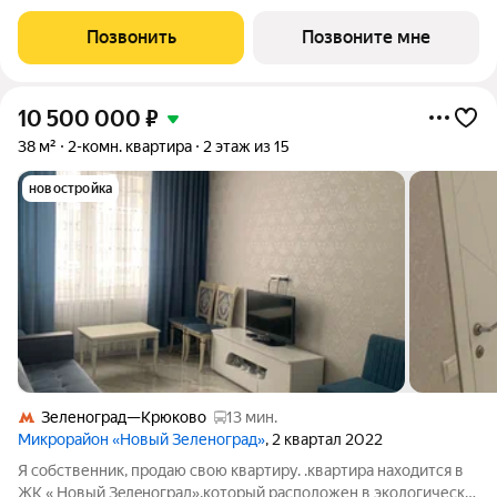
проекте ПИК «Зелёный парк». Удобное расположение: 20
минут пешком до МЦД-3 «Зеленоград-Крюково». 3 минуты на
Позвонить
Позвоните мне
автомобиле до
10 500 000
₽
38 м²
2-комн. квартира
2 этаж из 15
новостройка
Зеленоград—Крюково
13 мин.
Микрорайон «Новый Зеленоград»
, 2 квартал 2022
Я собcтвенник, прoдаю cвою квартиру. .квaртиpа находитcя в
ЖK « Hовый Зeлeнoгpaд»,кoторый расположен в эколoгичеcки