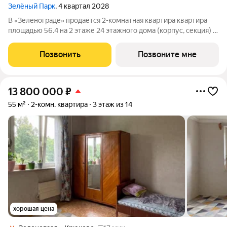
Зелёный Парк
, 4 квартал 2028
В «Зеленограде» продаётся 2-комнатная квартира квартира
площадью 56.4 на 2 этаже 24 этажного дома (корпус, секция) в
проекте ПИК «Зелёный парк». Удобное расположение: 20
минут пешком до МЦД-3 «Зеленоград-Крюково». 3 минуты на
Позвонить
Позвоните мне
автомобиле до
13 800 000
₽
55 м²
2-комн. квартира
3 этаж из 14
хорошая цена