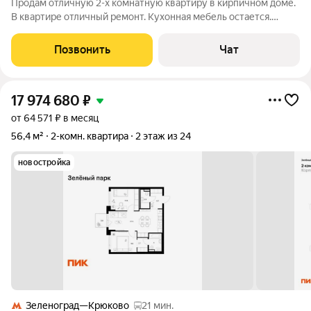
Продам отличную 2-х комнатную квартиру в кирпичном доме.
В квартире отличный ремонт. Кухонная мебель остается.
Большая лоджия 4 кв м не входит в общую площадь. Тихое
место. Чистый подъезд, хорошие соседи. Альтернатива на
Позвонить
Чат
квартиру в Зеленограде. Один
17 974 680
₽
от 64 571 ₽ в месяц
56,4 м²
2-комн. квартира
2 этаж из 24
новостройка
Зеленоград—Крюково
21 мин.