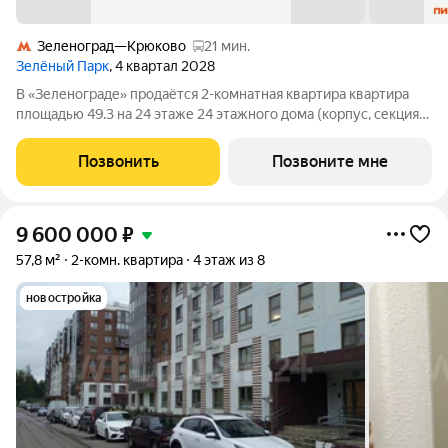
Зеленоград—Крюково
21 мин.
Зелёный Парк
, 4 квартал 2028
В «Зеленограде» продаётся 2-комнатная квартира квартира
площадью 49.3 на 24 этаже 24 этажного дома (корпус, секция)
в проекте ПИК «Зелёный парк». Удобное расположение: 20
минут пешком до МЦД-3 «Зеленоград-Крюково». 3 минуты на
Позвонить
Позвоните мне
автомобиле до
9 600 000
₽
57,8 м²
2-комн. квартира
4 этаж из 8
новостройка