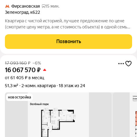
Фирсановская
15 мин.
Зеленоград
,
к622
Квартира с чистой историей, лучшее предложение по цене
(смотрите цену метра, а не стоимость объекта) в одной семье
с постройки дома (с 1996 года), 2 адекватных собственника
среднего возраста (у каждого из собственников есть еще по 2-
Позвонить
3 квартиры в
17 093 160
₽
–6%
16 067 570
₽
от 61 405 ₽ в месяц
51,3 м²
2-комн. квартира
18 этаж из 24
новостройка