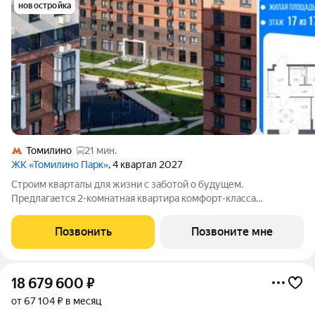
новостройка
Томилино
21 мин.
ЖК «Томилино Парк»
, 4 квартал 2027
Строим кварталы для жизни с заботой о будущем.
Предлагается 2-комнатная квартира комфорт-класса
площадью 54.6 кв.м в Томилино Парк, корпус 6.4КВ на 17-м
этаже, в жилом комплексе "Томилино Парк".Квартира
Позвонить
Позвоните мне
комплекса на выбор: может быть как с отделкой,
18 679 600
₽
от 67 104 ₽ в месяц