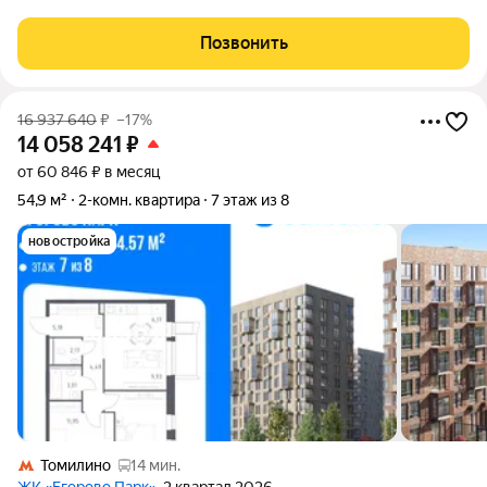
отделка white box: стены оштукатурены, полы залиты.
Выполнена электрическая разводка.
Позвонить
16 937 640
₽
–17%
14 058 241
₽
от 60 846 ₽ в месяц
54,9 м²
2-комн. квартира
7 этаж из 8
новостройка
Томилино
14 мин.