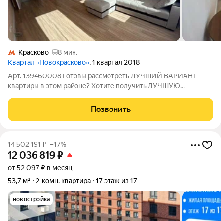
Красково
8 мин.
Квартал «Новокрасково»
, 1 квартал 2018
Арт. 139460008 Готовы рассмотреть ЛУЧШИЙ ВАРИАНТ
квартиры в этом районе? Хотите получить ЛУЧШУЮ
СТОИМОСТЬ квартиры в этом районе? Ищите квартиру с
ГАРАНТИЕЙ БЕЗОПАСНОСТИ? Тогда эта КВАРТИРА ДЛЯ ВАС!
Позвонить
Двух комнатная квартира, расположенная по адресу:
14 502 191
₽
–17%
12 036 819
₽
от 52 097 ₽ в месяц
53,7 м²
2-комн. квартира
17 этаж из 17
новостройка