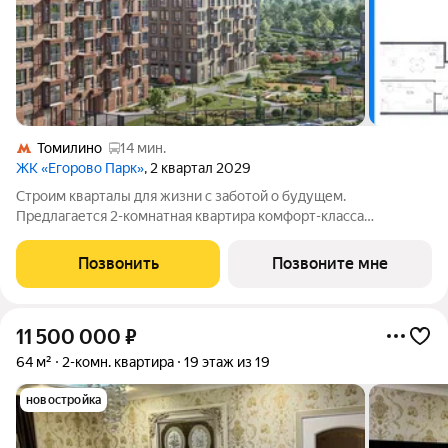
Томилино
14 мин.
ЖК «Егорово Парк»
, 2 квартал 2029
Строим кварталы для жизни с заботой о будущем.
Предлагается 2-комнатная квартира комфорт-класса
площадью 60.2 кв.м в Егорово Парк, корпус 4.1КВ на 11-м
этаже, в жилом комплексе "Егорово Парк".Квартиры
Позвонить
Позвоните мне
комплекса на выбор: могут быть как с отделкой,
11 500 000
₽
64 м²
2-комн. квартира
19 этаж из 19
новостройка