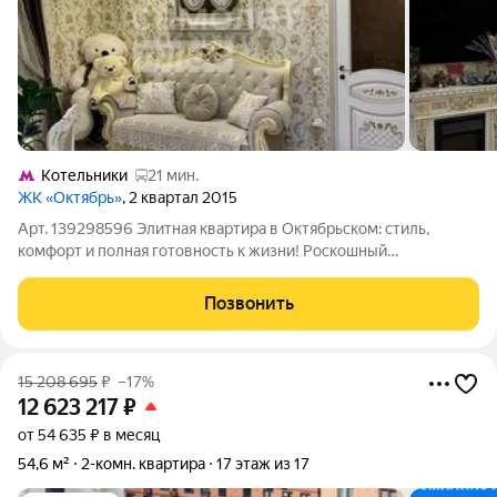
Котельники
21 мин.
ЖК «Октябрь»
, 2 квартал 2015
Арт. 139298596 Элитная квартира в Октябрьском: стиль,
комфорт и полная готовность к жизни! Роскошный
классический стиль, который никогда не выйдет из моды.
Каждая деталь подобрана со вкусом и по индивидуальному
Позвонить
заказу. Это не просто жильё это
15 208 695
₽
–17%
12 623 217
₽
от 54 635 ₽ в месяц
54,6 м²
2-комн. квартира
17 этаж из 17