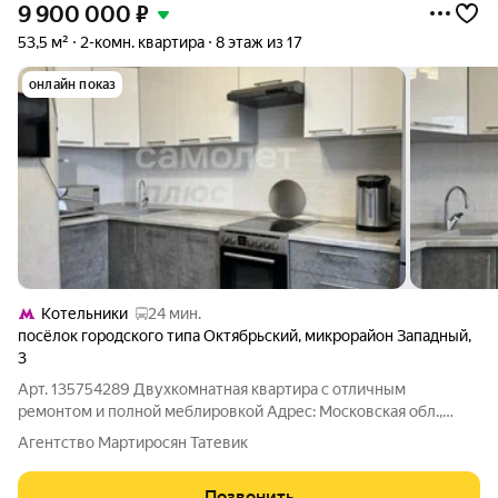
9 900 000
₽
53,5 м²
2-комн. квартира
8 этаж из 17
онлайн показ
Котельники
24 мин.
посёлок городского типа Октябрьский
,
микрорайон Западный
,
3
Арт. 135754289 Двухкомнатная квартира с отличным
ремонтом и полной меблировкой Адрес: Московская обл.,
г.о.Люберцы, пгт Октябрьский, мкр.Западный, дом 3 Площадь
Агентство Мартиросян Татевик
квартиры: 53,5 м Этаж / Этажность: 8 из 17 Тип дома:
Панельный Продается 2-комнатная
Позвонить