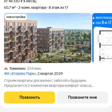
от 48 330 ₽ в месяц
50,7 м²
2-комн. квартира
8 этаж из 17
новостройка
Томилино
14 мин.
ЖК «Егорово Парк»
, 2 квартал 2029
Строим кварталы для жизни с заботой о будущем.
Предлагается 2-комнатная квартира комфорт-класса
площадью 50.68 кв.м в Егорово Парк, корпус 4.1КВ на 8-м
этаже, в жилом комплексе "Егорово Парк".Квартиры
Позвонить
Позвоните мне
комплекса на выбор: могут быть как с отделкой,