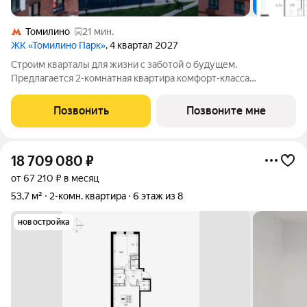
Томилино
21 мин.
ЖК «Томилино Парк»
, 4 квартал 2027
Строим кварталы для жизни с заботой о будущем.
Предлагается 2-комнатная квартира комфорт-класса
площадью 53.67 кв.м в Томилино Парк, корпус 6.4КВ на 9-м
этаже, в жилом комплексе "Томилино Парк".Квартира
Позвонить
Позвоните мне
комплекса на выбор: может быть как с отделкой,
18 709 080
₽
от 67 210 ₽ в месяц
53,7 м²
2-комн. квартира
6 этаж из 8
новостройка