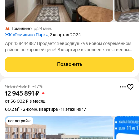
Томилино
24 мин.
ЖК «Томилино Парк»
, 2 квартал 2024
Арт. 138444887 Продается евродвушка в новом современном
районе по хорошей цене! В квартире выполнен качественный
ремонт, все продумано до мелочей, полностью
укомплектована мебелью и техникой, все есть для
Позвонить
комфортного проживания, не хватает только
15 597 459
₽
–17%
12 945 891
₽
от 56 032 ₽ в месяц
60,2 м²
2-комн. квартира
11 этаж из 17
новостройка