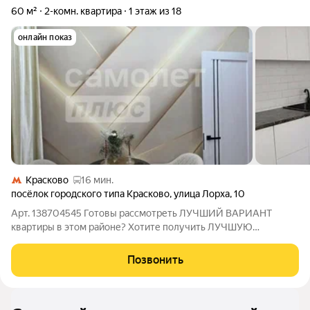
60 м²
2-комн. квартира
1 этаж из 18
онлайн показ
Красково
16 мин.
посёлок городского типа Красково
,
улица Лорха
,
10
Арт. 138704545 Готовы рассмотреть ЛУЧШИЙ ВАРИАНТ
квартиры в этом районе? Хотите получить ЛУЧШУЮ
СТОИМОСТЬ квартиры в этом районе? Ищите квартиру с
ГАРАНТИЕЙ БЕЗОПАСНОСТИ? Тогда эта КВАРТИРА ДЛЯ ВАС!
Позвонить
2-к квартира, расположенная по адресу: п. Красково