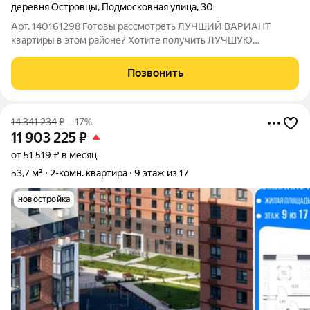
деревня Островцы
,
Подмосковная улица
,
30
Арт. 140161298 Готовы рассмотреть ЛУЧШИЙ ВАРИАНТ
квартиры в этом районе? Хотите получить ЛУЧШУЮ
СТОИМОСТЬ квартиры в этом районе? Ищите квартиру с
ГАРАНТИЕЙ БЕЗОПАСНОСТИ? Тогда эта КВАРТИРА ДЛЯ ВАС!
Позвонить
Двух комнатная квартира, расположенная по адресу:
14 341 234
₽
–17%
11 903 225
₽
от 51 519 ₽ в месяц
53,7 м²
2-комн. квартира
9 этаж из 17
новостройка