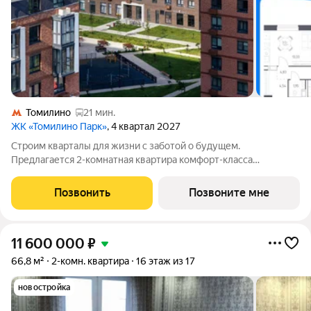
Томилино
21 мин.
ЖК «Томилино Парк»
, 4 квартал 2027
Строим кварталы для жизни с заботой о будущем.
Предлагается 2-комнатная квартира комфорт-класса
площадью 53.67 кв.м в Томилино Парк, корпус 6.4КВ на 17-м
этаже, в жилом комплексе "Томилино Парк".Квартира
Позвонить
Позвоните мне
комплекса на выбор: может быть как с
11 600 000
₽
66,8 м²
2-комн. квартира
16 этаж из 17
новостройка