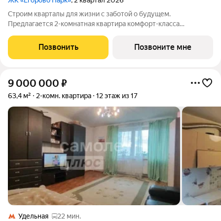
ЖК «Егорово Парк»
, 2 квартал 2026
Строим кварталы для жизни с заботой о будущем.
Предлагается 2-комнатная квартира комфорт-класса
площадью 54.9 кв.м в Егорово Парк, корпус 3.3КВ на 7-м этаже,
в жилом комплексе "Егорово Парк".Квартиры комплекса на
Позвонить
Позвоните мне
выбор: могут быть как с отделкой,
9 000 000
₽
63,4 м²
2-комн. квартира
12 этаж из 17
Удельная
22 мин.