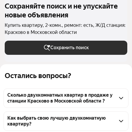
Сохраняйте поиск и не упускайте
новые объявления
Купить квартиру, 2-комн., ремонт: есть, Ж/Д станция:
Красково в Московской области
Сохранить поиск
Остались вопросы?
Сколько двухкомнатных квартир в продаже у
станции Красково в Московской области ?
На Яндекс Недвижимости в продаже у станции 
Красково в Московской области 78 двухкомнатных 
Как выбрать свою лучшую двухкомнатную
квартиру?
квартир, из них 10 объявлений от собственников, 