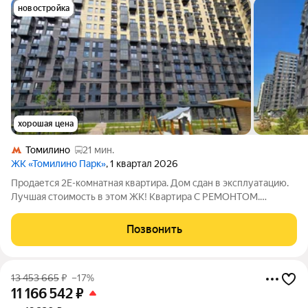
новостройка
хорошая цена
Томилино
21 мин.
ЖК «Томилино Парк»
, 1 квартал 2026
Продается 2Е-комнатная квартира. Дом сдан в эксплуатацию.
Лучшая стоимость в этом ЖК! Квартира С РЕМОНТОМ.
Готовая отделка. Кондиционер. Легко купить: - подходит под
любую форму стандартной ипотеки, - в покупку можно
Позвонить
использовать материнский капитал.
13 453 665
₽
–17%
11 166 542
₽