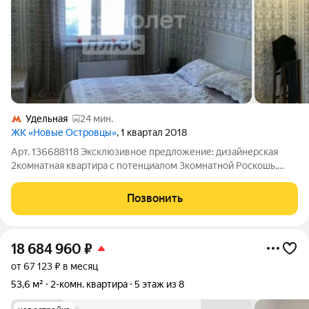
Удельная
24 мин.
ЖК «Новые Островцы»
, 1 квартал 2018
Арт. 136688118 Эксклюзивное предложение: дизайнерская
2комнатная квартира с потенциалом 3комнатной Роскошь,
комфорт и престиж всё это воплощено в квартире вашего
будущего. Расположенная в престижном ЖК «Новые
Позвонить
Островцы», она станет вашим личным
18 684 960
₽
от 67 123 ₽ в месяц
53,6 м²
2-комн. квартира
5 этаж из 8