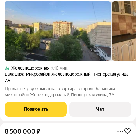
Железнодорожная
16 мин.
Балашиха
,
микрорайон Железнодорожный
,
Пионерская улица
,
7А
Продаётся двухкомнатная квартира в городе Балашиха,
микрорайон Железнодорожный, Пионерская улица, 7А.
Квартира расположена на 8 этаже 14-этажного панельного
дома 2002 года постройки. Общая площадь 62,7 кв. м, 33 кв. м
Позвонить
Чат
жилая площадь. Две
8 500 000
₽