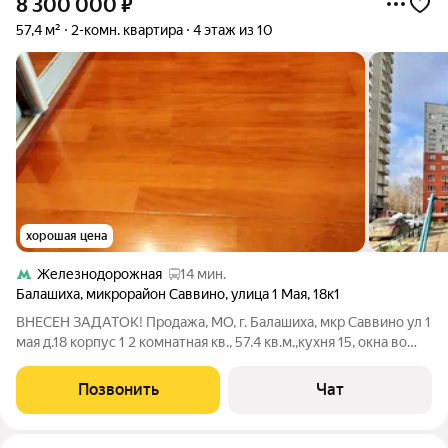
8 300 000
₽
57,4 м²
2-комн. квартира
4 этаж из 10
хорошая цена
Железнодорожная
14 мин.
Балашиха
,
микрорайон Саввино
,
улица 1 Мая
,
18к1
ВНЕСЕН ЗАДАТОК! Продажа, МО, г. Балашиха, мкр Саввино ул 1
мая д.18 корпус 1 2 комнатная кв., 57.4 кв.м.,кухня 15, окна во
двор. Состояние хорошее. Частично мебель, бытовая техника,
стиральная машина, кондиционеры, водный нагреватель. До на
Позвонить
Чат
земного