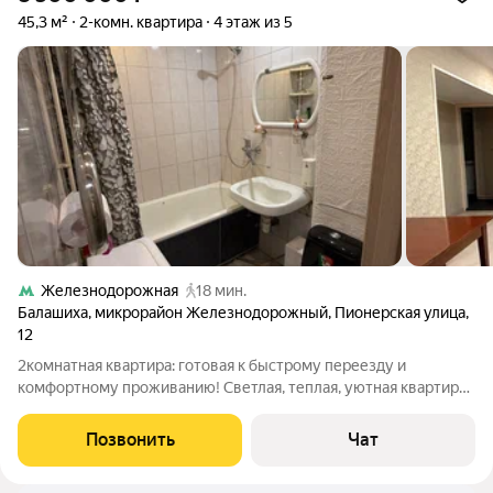
45,3 м²
2-комн. квартира
4 этаж из 5
Железнодорожная
18 мин.
Балашиха
,
микрорайон Железнодорожный
,
Пионерская улица
,
12
2комнатная квартира: готовая к быстрому переезду и
комфортному проживанию! Светлая, теплая, уютная квартира
с косметическим ремонтом и мебелью переезжайте и живите
с первого дня! Основные параметры Общая площадь: 45 м.
Позвонить
Чат
Есть вся мебель, газовая