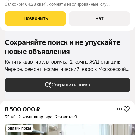
балконом 64,28 кв.м). Комнаты изолированные, с/у
раздельный, балкон застеклен. Вся инфраструктура в шаговой
доступности, остановка общественного транспорта 5 минут
Позвонить
Чат
пешком. Рядом Пестовский
Сохраняйте поиск и не упускайте
новые объявления
Купить квартиру, вторичка, 2-комн., Ж/Д станция:
Чёрное, ремонт: косметический, евро в Московской
области
Сохранить поиск
8 500 000
₽
55 м²
2-комн. квартира
2 этаж из 9
онлайн показ