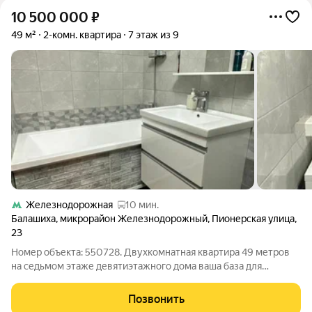
10 500 000
₽
49 м²
2-комн. квартира
7 этаж из 9
Железнодорожная
10 мин.
Балашиха
,
микрорайон Железнодорожный
,
Пионерская улица
,
23
Номер объекта: 550728. Двухкомнатная квартира 49 метров
на седьмом этаже девятиэтажного дома ваша база для
спокойной и комфортной жизни, где каждая деталь продумана
для ежедневного удобства. Это вторичное жилье с уже
Позвонить
готовым стандартным ремонтом,