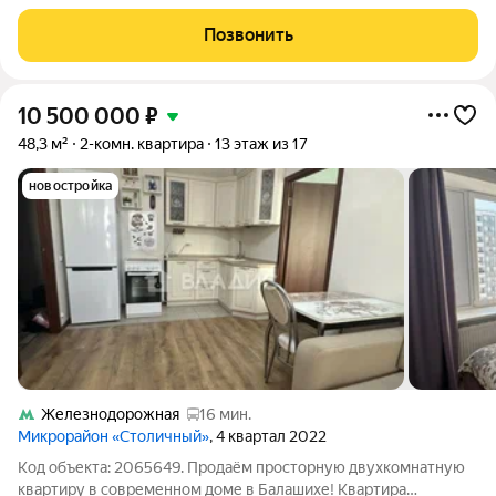
тех кто ценит личное пространство. Две изолированные
комнаты (18 и 19 м.кв.)легко распределяются на спальню и
Позвонить
детскую, кабинет или
10 500 000
₽
48,3 м²
2-комн. квартира
13 этаж из 17
новостройка
Железнодорожная
16 мин.
Микрорайон «Столичный»
, 4 квартал 2022
Код объекта: 2065649. Продаём просторную двухкомнатную
квартиру в современном доме в Балашихе! Квартира