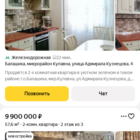
Железнодорожная
22 мин.
Балашиха
,
микрорайон Купавна
,
улица Адмирала Кузнецова
,
4
Продаётся 2-х комнатная квартира в уютном зелёном и тихом
районе г.о.Балашиха, мкр.Купавна, ул.Адмирала Кузнецова, д.4,
2 этаж 9-эт.дома, общей площадью 55 кв.м. В квартире
косметический ремонт, напольное покрытие в комнатах -
Позвонить
Чат
ламинат, итальянский
9 900 000
₽
57,6 м²
2-комн. квартира
2 этаж из 3
новостройка