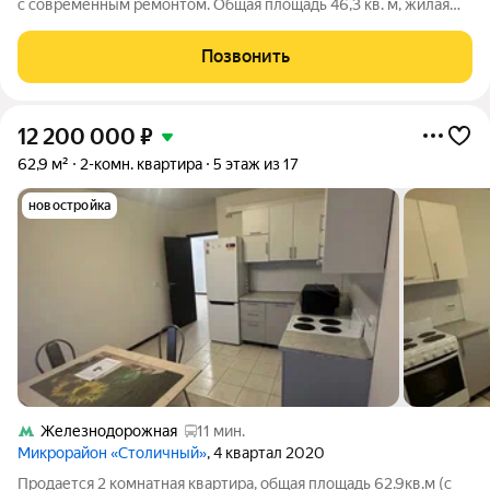
с современным ремонтом. Общая площадь 46,3 кв. м, жилая
площадь 31 кв. м, кухня 10,4 кв. м. Высота потолков 2,7 м Дом:
2019 года постройки. Оборудован одним пассажирским и
Позвонить
одним грузовым
12 200 000
₽
62,9 м²
2-комн. квартира
5 этаж из 17
новостройка
Железнодорожная
11 мин.
Микрорайон «Столичный»
, 4 квартал 2020
Продается 2 комнатная квартира, общая площадь 62.9кв.м (с