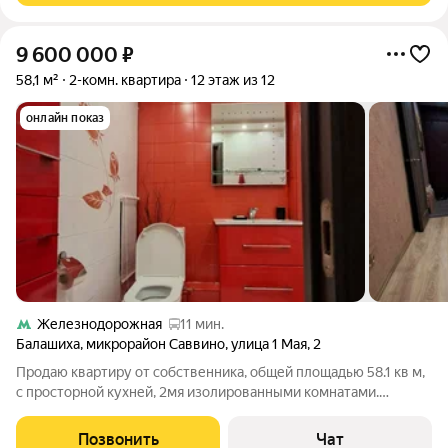
9 600 000
₽
58,1 м²
2-комн. квартира
12 этаж из 12
онлайн показ
Железнодорожная
11 мин.
Балашиха
,
микрорайон Саввино
,
улица 1 Мая
,
2
Продаю квартиру от собственника, общей площадью 58.1 кв м,
с просторной кухней, 2мя изолированными комнатами.
Продается вместе со всем мебелью. На кухне гарнитур с
доводчиками, столешница искусственный камень, есть
Позвонить
Чат