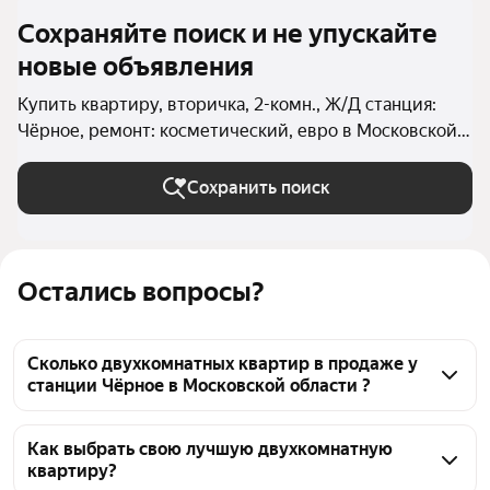
Сохраняйте поиск и не упускайте
новые объявления
Купить квартиру, вторичка, 2-комн., Ж/Д станция:
Чёрное, ремонт: косметический, евро в Московской
области
Сохранить поиск
Остались вопросы?
Сколько двухкомнатных квартир в продаже у
станции Чёрное в Московской области ?
На Яндекс Недвижимости в продаже у станции 
Чёрное в Московской области 43 двухкомнатных 
Как выбрать свою лучшую двухкомнатную
квартиру?
квартиры, из них 5 объявлений от собственников, 