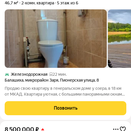
46,7 м²
2-комн. квартира
5 этаж из 6
Железнодорожная
22 мин.
Балашиха
,
микрорайон Заря
,
Пионерская улица
,
8
Продаю свою квартиру в генеральском доме у озера, в 18 км
от МКАД. Квартира уютная, с большими панорамными окнами
с видом на закат и на озеро, и с высокими потолками. На кухне
- французский балкон с окнами в пол, что создает ощущение
Позвонить
огромной
8 500 000
₽