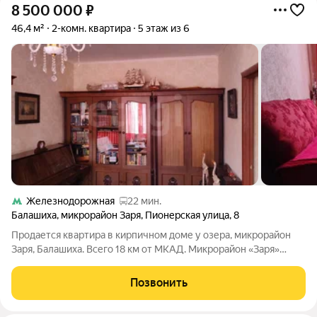
8 500 000
₽
46,4 м²
2-комн. квартира
5 этаж из 6
Железнодорожная
22 мин.
Балашиха
,
микрорайон Заря
,
Пионерская улица
,
8
Продается квартира в кирпичном доме у озера, микрорайон
Заря, Балашиха. Всего 18 км от МКАД. Микрорайон «Заря»
уютный, обособленный зеленый остров с лесом, удобным
выездом на шоссе Энтузиастов и Носовихинское. О
Позвонить
КВАРТИРЕ: -Площадь квартиры 46.4 м2