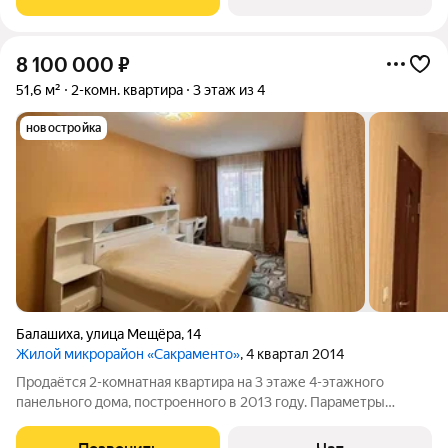
холодильник, стиральная машинка,
8 100 000
₽
51,6 м²
2-комн. квартира
3 этаж из 4
новостройка
Балашиха
,
улица Мещёра
,
14
Жилой микрорайон «Сакраменто»
, 4 квартал 2014
Продаётся 2-комнатная квартира на 3 этаже 4-этажного
панельного дома, построенного в 2013 году. Параметры
квартиры. Квартира в отличном состоянии. Общая площадь
51,6 кв.м, комнаты изолированные 17,7 и 12,8 кв.м, кухня 8,9