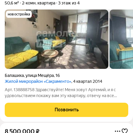
50,6 м²
2-комн. квартира
3 этаж из 4
новостройка
Балашиха
,
улица Мещёра
,
16
Жилой микрорайон «Сакраменто»
, 4 квартал 2014
Арт. 138888758 Здравствуйте! Меня зовут Артемий, и я с
удовольствием покажу вам эту квартиру, отвечу на все
вопросы и помогу провести сделку быстро, спокойно и без
лишних сложностей. 2-комнатная квартира 50,6 м в Балашихе .
Позвонить
Готовые документы и
8 500 000
₽