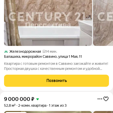
Железнодорожная
14 мин.
Балашиха
,
микрорайон Саввино
,
улица 1 Мая
,
11
Квартира с готовым ремонтом в Саввино заезжайте и живите!
Просторная двушка с качественным ремонтом и удобной
планировкой! Изолированные комнаты, с/у раздельный, есть
лоджия! Часть мебели можно оставить по договорённости
Позвонить
приятный бонус для тех, кто
9 000 000
₽
52,8 м²
2-комн. квартира
1 этаж из 3