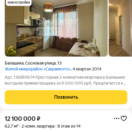
новостройка
Балашиха
,
Сосновая улица
,
13
Жилой микрорайон «Сакраменто»
, 4 квартал 2014
Арт. 136859574 Просторная 2-комнатная квартира в Балашихе
выгодная прямая продажа за 9 000 000 руб. Предлагается к
продаже светлая 2-комнатная квартира общей площадью 52.8
м на первом этаже трехэтажного дома по адресу г. Балашиха,
Позвонить
ул. Сосновая.
12 100 000
₽
62,7 м²
2-комн. квартира
8 этаж из 14