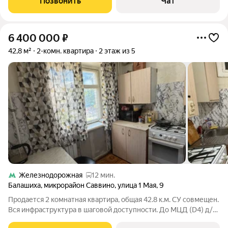
Позвонить
Чат
кв.м. Санузел раздельный.
6 400 000
₽
42,8 м²
2-комн. квартира
2 этаж из 5
Железнодорожная
12 мин.
Балашиха
,
микрорайон Саввино
,
улица 1 Мая
,
9
Продается 2 комнатная квартира, общая 42.8 к.м. СУ совмещен.
Вся инфраструктура в шаговой доступности. До МЦД (D4) д/ж
ст.Железнодорожный 10-15 минут на транспорте. 1 взрослый