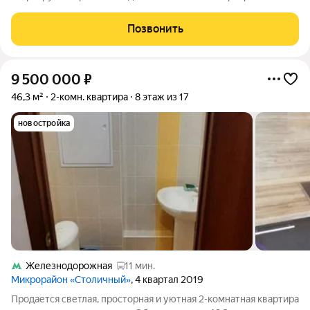
расположена на 13 этаже 17-этажного кирпично-монолитного
дома, построенного в 2023 году. Общая площадь 48,3 кв. м,
Позвонить
жилая 22,81 кв. м. Две
9 500 000
₽
46,3 м²
2-комн. квартира
8 этаж из 17
новостройка
Железнодорожная
11 мин.
Микрорайон «Столичный»
, 4 квартал 2019
Продается светлая, просторная и уютная 2-комнатная квартира