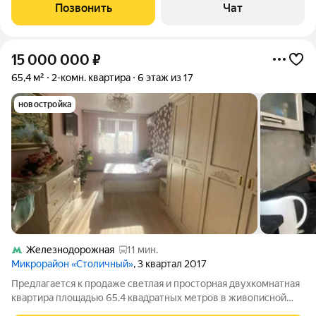
собственник, свободная продажа, полная стоимость в
Позвонить
Чат
договоре, в
15 000 000
₽
65,4 м²
2-комн. квартира
6 этаж из 17
новостройка
Железнодорожная
11 мин.
Микрорайон «Столичный»
, 3 квартал 2017
Предлагается к продаже светлая и просторная двухкомнатная
квартира площадью 65.4 квадратных метров в живописной
части города Балашихи, микрорайон Саввино, улица Калинина,