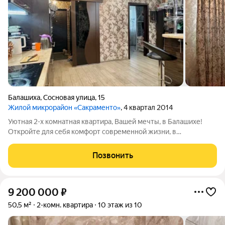
Балашиха
,
Сосновая улица
,
15
Жилой микрорайон «Сакраменто»
, 4 квартал 2014
Уютная 2-х комнатная квартира, Вашей мечты, в Балашихе!
Откройте для себя комфорт современной жизни, в
микрорайоне Сакроменто! Продаётся светлая и просторная 2-х
комнатная квартира, с уникальной планировкой, по адресу: ул.
Позвонить
Сосновая, д. 15. Квартира
9 200 000
₽
50,5 м²
2-комн. квартира
10 этаж из 10