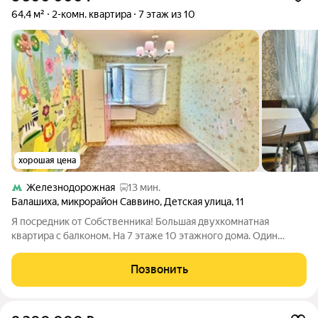
64,4 м²
2-комн. квартира
7 этаж из 10
хорошая цена
Железнодорожная
13 мин.
Балашиха
,
микрорайон Саввино
,
Детская улица
,
11
Я посредник от Собственника! Большая двухкомнатная
квартира с балконом. На 7 этаже 10 этажного дома. Один
грузовой лифт. Есть обременение в виде ипотеки, ипотеку
собственник готов закрыть сам перед сделкой. Оперативный
Позвонить
показ. В районе развитая