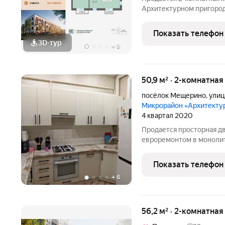
Архитектурном пригород
отделки. Комплекс распо
9 км от МКАД по Каширс
Показать телефон
мультиформатный
3D-тур
+
9
50,9 м² · 2-комнатная
посёлок Мещерино
,
улиц
Микрорайон «Архитект
4 квартал 2020
Продается просторная д
евроремонтом в монолит
тех, кто ценит комфорт 
отопления, а также прос
Показать телефон
при городской
+
6
56,2 м² · 2-комнатная