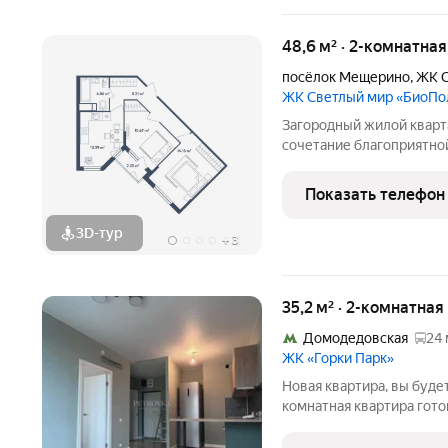
48,6 м² · 2-комнатна
посёлок Мещерино
,
ЖК С
ЖК Светлый мир «БиоПо
Загородный жилой квартал «
сочетание благоприятно
развития застраиваемой
инфраструктуры и автор
Показать телефон
территории квартала
3D-тур
+
3
35,2 м² · 2-комнатная
Домодедовская
24 
ЖК «Горки Парк»
Новая квартира, вы буд
комнатная квартира гото
Качественный евроремон
планировка просторная кухня-гостиная и отдельная спальня. При