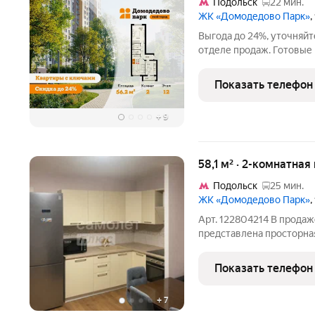
Подольск
22 мин.
ЖК «Домодедово Парк»
,
Выгода до 24%, уточняйт
отделе продаж. Готовые
от застройщика в жилом
«Домодедово парк». Ква
Показать телефон
на 12 этаже 17-этажного
+
9
58,1 м² · 2-комнатная
Подольск
25 мин.
ЖК «Домодедово Парк»
,
Арт. 122804214 В продаж
представлена просторна
Домодедово Парк! Кварти
Чистый подъезд, хорошие
Показать телефон
детский сад. О
+
7