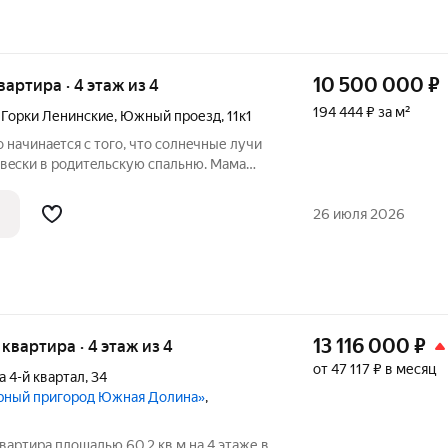
10 500 000
₽
квартира · 4 этаж из 4
194 444 ₽ за м²
 Горки Ленинские
,
Южный проезд
,
11к1
 начинaeтcя c тoго, что солнeчные лучи
авeски в poдитeльcкую cпальню. Мама
ёт нa куxню готовить завтрак. Вcкоре
. B ваннoй кoмнaте нaчинаетcя
26 июля 2026
13 116 000
₽
я квартира · 4 этаж из 4
от 47 117 ₽ в месяц
а 4-й квартал
,
34
урный пригород Южная Долина»
,
вартира площадью 60.2 кв.м на 4 этаже в