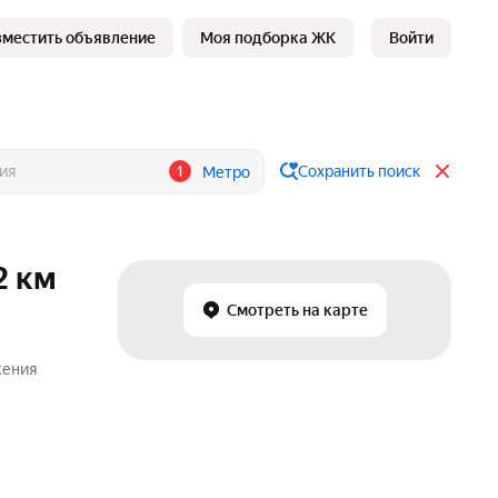
зместить объявление
Моя подборка ЖК
Войти
1
Сохранить поиск
Метро
2 км
Смотреть на карте
жения