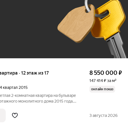
До 100 тыс. ₽
8 550 000
₽
вартира · 12 этаж из 17
147 414 ₽ за м²
 4 квартал 2015
онлайн показ
ветлая 2-комнатная квартира на бульваре
поэтому в квартире много естественного
особенно приятно по утрам в кухне 13
3 августа 2026