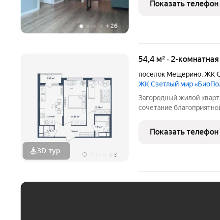
Показать телефон
продаже остается больш
+
26
54,4 м² · 2-комнатная
посёлок Мещерино
,
ЖК С
ЖК Светлый мир «БиоПо
Загородный жилой квартал «
сочетание благоприятно
развития застраиваемой
инфраструктуры и автор
Показать телефон
территории квартала
3D-тур
+
3
ЕЖЕМЕСЯЧНЫЙ ПЛАТЁ