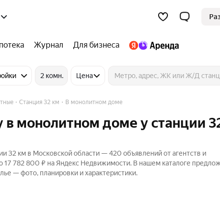
Ра
потека
Журнал
Для бизнеса
ройки
2 комн.
Цена
тные
Станция 32 км
В монолитном доме
 в монолитном доме у станции 3
и 32 км в Московской области — 420 объявлений от агентств и
до 17 782 800 ₽ на Яндекс Недвижимости. В нашем каталоге предло
лье — фото, планировки и характеристики.