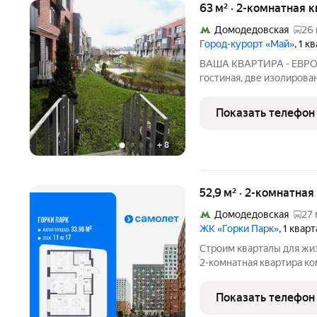
63 м² · 2-комнатная к
Домодедовская
26 
Город-курорт «Май»
, 1 к
ВАША КВАРТИРА - ЕВРО 3.
гостиная, две изолирова
приятные соседи, Приват
в закрытый двор, при ж
Показать телефон
террасу. Большое
+
8
52,9 м² · 2-комнатная
Домодедовская
27 
ЖК «Горки Парк»
, 1 квар
Строим кварталы для жиз
2-комнатная квартира ко
Горки Парк, корпус 9.1КВ
Парк".Застройщик сдает 
Показать телефон
вариантах: