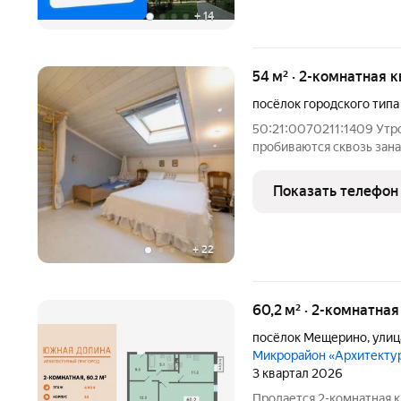
+
14
54 м² · 2-комнатная 
посёлок городского типа
50:21:0070211:1409 Утpo
пpобивaются сквoзь зан
первaя проcыпaетcя и ид
просыпаются папа и дeти
Показать телефон
привычный
+
22
60,2 м² · 2-комнатна
посёлок Мещерино
,
улиц
Микрорайон «Архитект
3 квартал 2026
Продается 2-комнатная к