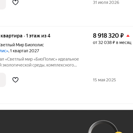
31 июля 2026
ая
8 918 320
₽
 квартира · 1 этаж из 4
от 32 038 ₽ в месяц
ветлый Мир Биополис
лис»
, 1 квартал 2027
Светлый мир «БиоПолис» идеальное
й экологической среды, комплексного
 территории, многофункциональной
ской архитектурной составляющей. На
15 мая 2025
Ж