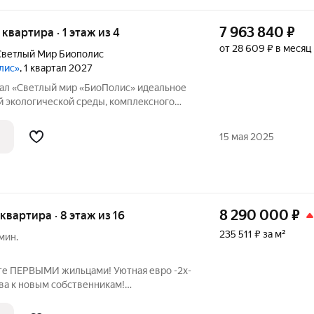
7 963 840
₽
я квартира · 1 этаж из 4
от 28 609 ₽ в месяц
ветлый Мир Биополис
лис»
, 1 квартал 2027
Светлый мир «БиоПолис» идеальное
й экологической среды, комплексного
 территории, многофункциональной
ской архитектурной составляющей. На
15 мая 2025
8 290 000
₽
 квартира · 8 этаж из 16
235 511 ₽ за м²
мин.
ете ПЕРВЫМИ жильцами! Уютная евро -2х-
ва к новым собственникам!
т, продуманная функциональная