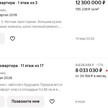
12 300 000
₽
вартира · 1 этаж из 3
195 238 ₽ за м²
мин.
вартал 2018
 Уютная, просторная : большая кухня-
нные комнаты, качественный ремонт,
ная, безопасная территория. Есть выход
елании можно оборудовать подиум,
14 мая 2026
9 678 349
₽
–17%
 квартира · 11 этаж из 17
8 033 030
₽
мин.
от 34 768 ₽ в месяц
тал 2028
ни с заботой о будущем. Предлагается
мфорт-класса площадью 52.86 кв.м в
 на 11-м этаже, в жилом комплексе "Горки
квартиры с отделкой в нескольких
Позвоните мне
вчера