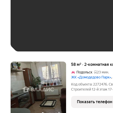
До 30 тыс. ₽
До 50 тыс. ₽
До 70 тыс. ₽
Больше 100 тыс. ₽
58 м² · 2-комнатная к
Подольск
23 мин.
ЖК «Домодедово Парк»
,
Код объекта: 2272476. С
Строителей 12-й этаж 17-этажного монолитного дома 2015 года.
Окна выходят на улицу, 
света и открытых видов, 
Показать телефон