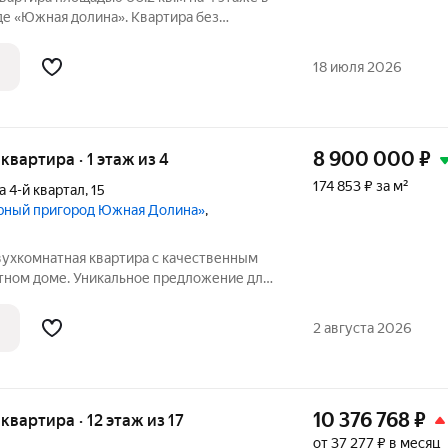
е «Южная долина». Квартира без
ложен в окружении заповедника, всего в
кому шоссе. Южная долина - это
18 июля 2026
8 900 000
₽
 квартира · 1 этаж из 4
174 853 ₽ за м²
а 4-й квартал
,
15
урный пригород Южная Долина»
,
вухкомнатная квартира с качественным
ном доме. Уникальное предложение для
и независимость от центрального
транство и комфорт загородной жизни
2 августа 2026
10 376 768
₽
 квартира · 12 этаж из 17
от 37 277 ₽ в месяц