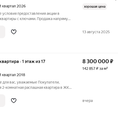
 1 квартал 2026
хорошая цена
е условия предоставления акции в
 квартиры с ключами. Продажа напрямую
 комплексе комфорт-класса
ртира площадью 56.20 кв. м расположена
13 августа 2025
8 300 000
₽
 квартира · 1 этаж из 17
142 857 ₽ за м²
 1 квартал 2018
е для вас, уважаемые Покупатели,
я 2-комнатная распашная квартира в ЖК
ра продается с мебелью и техникой.
 соседи. Во дворе находятся школа и
вчера