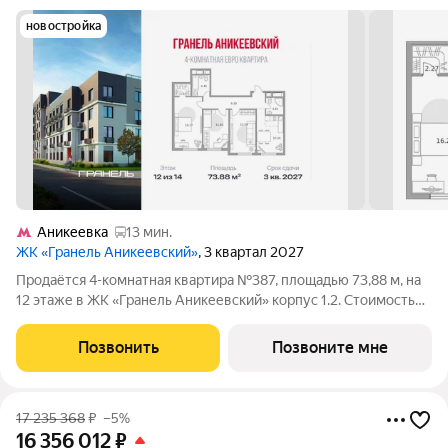
новостройка
Аникеевка
13 мин.
ЖК «Гранель Аникеевский»
, 3 квартал 2027
Продаётся 4-комнатная квартира №387, площадью 73,88 м, на
12 этаже в ЖК «Гранель Аникеевский» корпус 1.2. Стоимость
от 16328715 руб. Квартира без отделки, планировка
односторонняя, окна во двор. Проект расположился в
Позвонить
Позвоните мне
экологически чистом районе
17 235 368
₽
–5%
16 356 012
₽