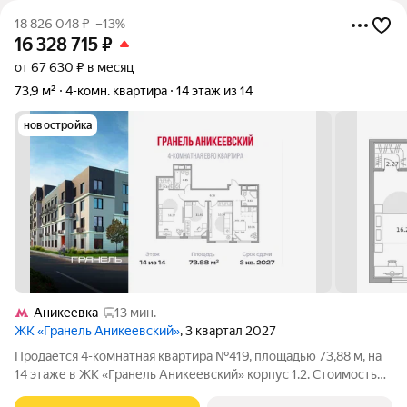
18 826 048
₽
–13%
16 328 715
₽
от 67 630 ₽ в месяц
73,9 м²
4-комн. квартира
14 этаж из 14
новостройка
Аникеевка
13 мин.
ЖК «Гранель Аникеевский»
, 3 квартал 2027
Продаётся 4-комнатная квартира №419, площадью 73,88 м, на
14 этаже в ЖК «Гранель Аникеевский» корпус 1.2. Стоимость
от 16328715 руб. Квартира без отделки, планировка