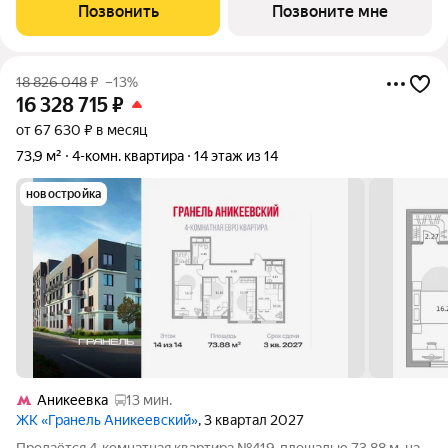
односторонняя, окна во двор. Проект расположился в
Позвонить
Позвоните мне
экологически чистом районе
18 826 048
₽
–13%
16 328 715
₽
от 67 630 ₽ в месяц
73,9 м²
4-комн. квартира
14 этаж из 14
новостройка
Аникеевка
13 мин.
ЖК «Гранель Аникеевский»
, 3 квартал 2027