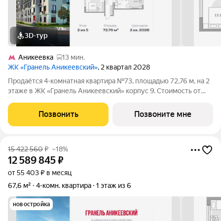
3D-тур
Аникеевка
13 мин.
ЖК «Гранель Аникеевский»
, 2 квартал 2028
Продаётся 4-комнатная квартира №73, площадью 72,76 м, на 2
этаже в ЖК «Гранель Аникеевский» корпус 9. Стоимость от
16346848 руб. Квартира без отделки, планировка распашная,
окна во двор. Проект расположился в экологически чистом
Позвонить
Позвоните мне
районе Подмосковья
15 422 560
₽
–18%
12 589 845
₽
от 55 403 ₽ в месяц
67,6 м²
4-комн. квартира
1 этаж из 6
новостройка