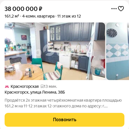
38 000 000
₽
161,2 м²
4-комн. квартира
11 этаж из 12
Красногорская
13 мин.
Красногорск
,
улица Ленина
,
38Б
Продаётся 2х этажная четырёхкомнатная квартира площадью
161,2 м на 11-12 этажах 12-этажного дома по адресу: г.
Красногорск, улица Ленина, 38Б. Эта просторная и светлая
квартира идеально подойдёт для большой семьи, которая
Позвонить
ценит комфорт и уют. Дом