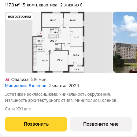
117,3 м²
5-комн. квартира
2 этаж из 6
новостройка
Опалиха
15 мин.
Миниполис 8 кленов
, 2 квартал 2024
Эстетика неоклассицизма. Уникальность окружения.
Изящность архитектурного стиля. Миниполис 8 Клёнов
расположился в подмосковном микрорайоне Опалиха.
Сити-XXI век
Несмотря на удаленность от многолюдных улиц и шумных
магистралей добраться до центра столицы не
Позвонить
Позвоните мне