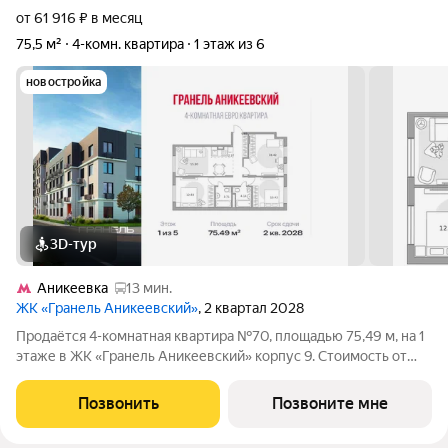
от 61 916 ₽ в месяц
75,5 м²
4-комн. квартира
1 этаж из 6
новостройка
3D-тур
Аникеевка
13 мин.
ЖК «Гранель Аникеевский»
, 2 квартал 2028
Продаётся 4-комнатная квартира №70, площадью 75,49 м, на 1
этаже в ЖК «Гранель Аникеевский» корпус 9. Стоимость от
16356012 руб. Квартира без отделки, планировка распашная,
окна во двор. Проект расположился в экологически чистом
Позвонить
Позвоните мне
районе Подмосковья