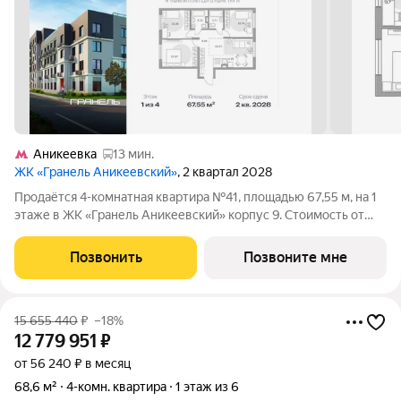
Аникеевка
13 мин.
ЖК «Гранель Аникеевский»
, 2 квартал 2028
Продаётся 4-комнатная квартира №41, площадью 67,55 м, на 1
этаже в ЖК «Гранель Аникеевский» корпус 9. Стоимость от
12589845 руб. Квартира без отделки, планировка распашная,
окна на улицу. Проект расположился в экологически чистом
Позвонить
Позвоните мне
районе Подмосковья
15 655 440
₽
–18%
12 779 951
₽
от 56 240 ₽ в месяц
68,6 м²
4-комн. квартира
1 этаж из 6