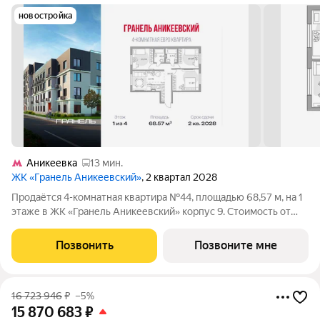
новостройка
Аникеевка
13 мин.
ЖК «Гранель Аникеевский»
, 2 квартал 2028
Продаётся 4-комнатная квартира №44, площадью 68,57 м, на 1
этаже в ЖК «Гранель Аникеевский» корпус 9. Стоимость от
12779951 руб. Квартира без отделки, планировка распашная,
окна на улицу. Проект расположился в экологически чистом
Позвонить
Позвоните мне
районе Подмосковья
16 723 946
₽
–5%
15 870 683
₽