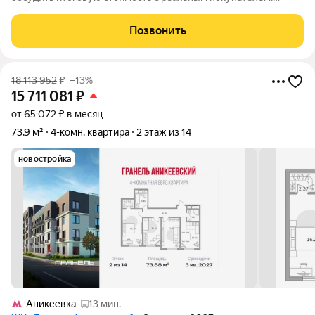
Вашему вниманию предлагается отличная четырёхкомнатная
квартира в селе Николо-Урюпино городского округа
Позвонить
Красногорск. Это прекрасный выбор для
18 113 952
₽
–13%
15 711 081
₽
от 65 072 ₽ в месяц
73,9 м²
4-комн. квартира
2 этаж из 14
новостройка
Аникеевка
13 мин.