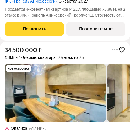
ЖК «Гранель Аникеевский»
, 3 квартал 2027
Продаётся 4-комнатная квартира №227, площадью 73,88 м, на 2
этаже в ЖК «Гранель Аникеевский» корпус 1.2. Стоимость от
15711081 руб. Квартира без отделки, планировка
односторонняя, окна во двор. Проект расположился в
Позвонить
Позвоните мне
экологически чистом районе
34 500 000
₽
138,6 м²
5-комн. квартира
25 этаж из 25
новостройка
Опалиха
17 мин.