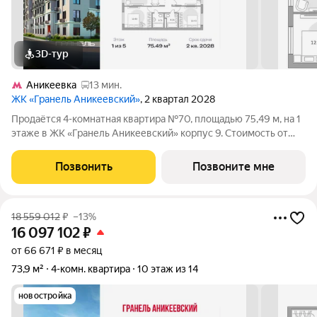
3D-тур
Аникеевка
13 мин.
ЖК «Гранель Аникеевский»
, 2 квартал 2028
Продаётся 4-комнатная квартира №70, площадью 75,49 м, на 1
этаже в ЖК «Гранель Аникеевский» корпус 9. Стоимость от
16356012 руб. Квартира без отделки, планировка распашная,
окна во двор. Проект расположился в экологически чистом
Позвонить
Позвоните мне
районе Подмосковья
18 559 012
₽
–13%
16 097 102
₽
от 66 671 ₽ в месяц
73,9 м²
4-комн. квартира
10 этаж из 14
новостройка