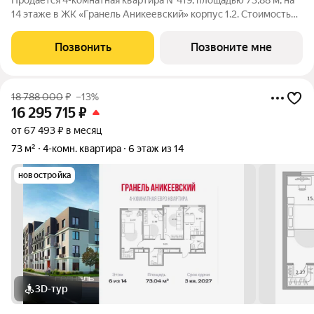
Продаётся 4-комнатная квартира №419, площадью 73,88 м, на
14 этаже в ЖК «Гранель Аникеевский» корпус 1.2. Стоимость
от 16328715 руб. Квартира без отделки, планировка
односторонняя, окна во двор. Проект расположился в
Позвонить
Позвоните мне
экологически чистом районе
18 788 000
₽
–13%
16 295 715
₽
от 67 493 ₽ в месяц
73 м²
4-комн. квартира
6 этаж из 14
новостройка
3D-тур