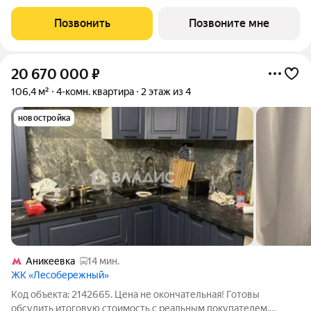
12828556 руб. Квартира без отделки, планировка распашная,
окна во двор. Проект расположился в экологически чистом
Позвонить
Позвоните мне
районе Подмосковья
20 670 000
₽
106,4 м²
4-комн. квартира
2 этаж из 4
новостройка
Аникеевка
14 мин.
ЖК «Лесобережный»
Код объекта: 2142665. Цена не окончательная! Готовы
обсудить итоговую стоимость с реальным покупателем.