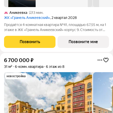
Аникеевка
13 мин.
ЖК «Гранель Аникеевский»
, 2 квартал 2028
Продаётся 4-комнатная квартира №41, площадью 67,55 м, на 1
этаже в ЖК «Гранель Аникеевский» корпус 9. Стоимость от
12589845 руб. Квартира без отделки, планировка распашная,
окна на улицу. Проект расположился в экологически чистом
Позвонить
Позвоните мне
районе Подмосковья
6 700 000
₽
31 м²
6-комн. квартира
6 этаж из 8
новостройка