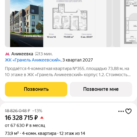
Аникеевка
13 мин.
ЖК «Гранель Аникеевский»
, 3 квартал 2027
Продаётся 4-комнатная квартира №355, площадью 73,88 м, на
10 этаже в ЖК «Гранель Аникеевский» корпус 1.2. Стоимость
от 16097102 руб. Квартира без отделки, планировка
односторонняя, окна во двор. Проект расположился в
Позвонить
Позвоните мне
экологически чистом районе
18 826 048
₽
–13%
16 328 715
₽
от 67 630 ₽ в месяц
73,9 м²
4-комн. квартира
12 этаж из 14