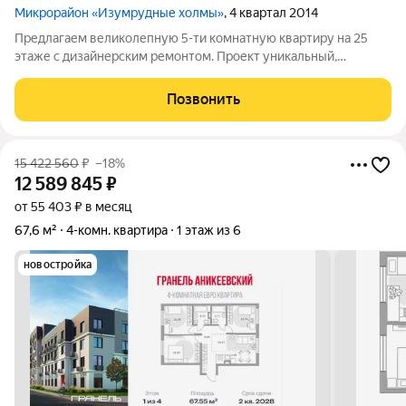
Микрорайон «Изумрудные холмы»
, 4 квартал 2014
Предлагаем великолепную 5-ти комнатную квартиру на 25
этаже с дизайнерским ремонтом. Проект уникальный,
аналогов нет в данном комплексе. В квартире был сделан
очень качественный капитальный ремонт с использованием
Позвонить
материалов премиум класса, с заменой
15 422 560
₽
–18%
12 589 845
₽
от 55 403 ₽ в месяц
67,6 м²
4-комн. квартира
1 этаж из 6
новостройка