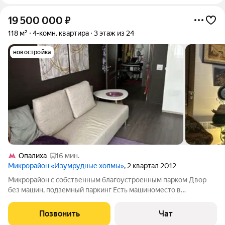
19 500 000
₽
118 м²
4-комн. квартира
3 этаж из 24
новостройка
Опалиха
16 мин.
Микрорайон «Изумрудные холмы»
, 2 квартал 2012
Микрорайон с собственным благоустроенным парком Двор
без машин, подземный паркинг Есть машиноместо в
подземном паркинге. Плюс 2 млн Ремонт сделан давно, просто
без изысков Жить можно сразу, но возможно сделать и
Позвонить
Чат
ремонт, и перепланировку вплоть до