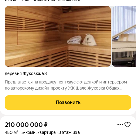
деревня Жуковка
,
58
Предлагается на продажу пентхаус с отделкой и интерьером
по авторскому дизайн-проекту ЖК Шале Жуковка Общая
площадь 273 кв м 6/6 этаж Пентхаус с просторной террасой в
комплексе "Шале-Жуковка". Удобная функциональная
Позвонить
планировка: Гостиная с камином,
210 000 000
₽
450 м²
5-комн. квартира
3 этаж из 5