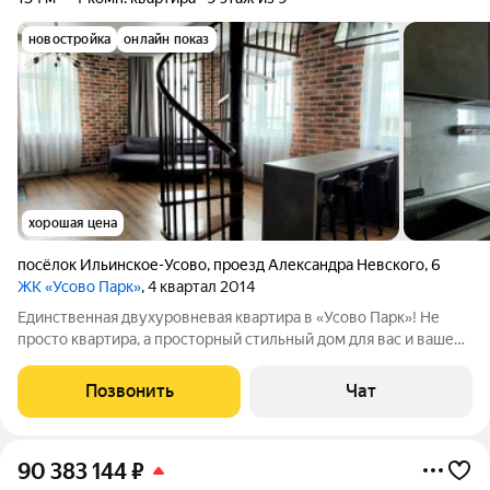
новостройка
онлайн показ
хорошая цена
посёлок Ильинское-Усово
,
проезд Александра Невского
,
6
ЖК «Усово Парк»
, 4 квартал 2014
Единственная двухуровневая квартира в «Усово Парк»! Не
просто квартира, а просторный стильный дом для вас и вашей
семьи. Продается уникальная двухуровневая квартира с
идеальной планировкой такой больше нет в продаже! Почему
Позвонить
Чат
эта планировка мечта:
90 383 144
₽