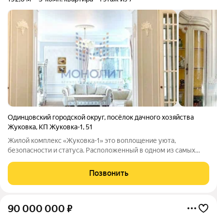
Одинцовский городской округ
,
посёлок дачного хозяйства
Жуковка
,
КП Жуковка-1
,
51
Жилой комплекс «Жуковка-1» это воплощение уюта,
безопасности и статуса. Расположенный в одном из самых
престижных районов Подмосковья, посёлок Жуковка славится
своей атмосферой спокойствия и близости к природе, при
Позвонить
этом оставаясь в пределах удобной
90 000 000
₽