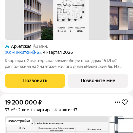
Арбатская
3 мин.
ЖК «Никитский-6»
, 4 квартал 2026
Квартира с 2 мастер-спальнями общей площадью 151,9 м2
расположена на 2-м этаже жилого дома «Никитский 6». Из
окон открывается панорамный вид на Воздвиженку, особняк
Шаховского, особняк Морозова, Нижний Кисловский переулок.
Позвонить
Позвоните мне
Планировочное решение
19 200 000
₽
57 м²
2-комн. квартира
4 этаж из 17
новостройка