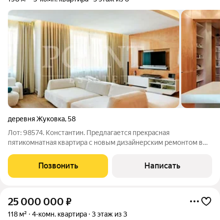
деревня Жуковка
,
58
Лот: 98574. Константин. Предлагается прекрасная
пятикомнатная квартира с новым дизайнерским ремонтом в
ЖК "Жуковка Шале". Интегрирована система увлажнения
квартиры, система умный дом, установлены шторы с
Позвонить
Написать
электроприводом. Комфортная планировка:
25 000 000
₽
118 м²
4-комн. квартира
3 этаж из 3