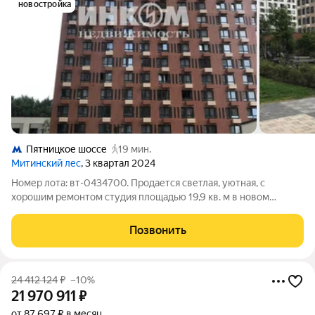
новостройка
Пятницкое шоссе
19 мин.
Митинский лес
, 3 квартал 2024
Номер лота: вт-0434700. Продается светлая, уютная, с
хорошим ремонтом студия площадью 19,9 кв. м в новом
монолитном доме по адресу Москва, ул. Муравская, д. 38Б,
корпус 4, на 8 этаже 34-этажного дома. Дом входит в
Позвонить
масштабный жилой комплекс
24 412 124
₽
–10%
21 970 911
₽
от 87 697 ₽ в месяц