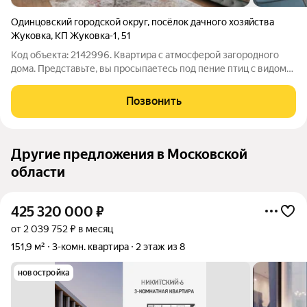
Одинцовский городской округ
,
посёлок дачного хозяйства
Жуковка
,
КП Жуковка-1
,
51
Код объекта: 2142996. Квартира с атмосферой загородного
дома. Представьте, вы просыпаетесь под пение птиц с видом
на вековой лес, а вечером зажигаете настоящий камин... Здесь
есть все для роскошной и приватной жизни. Площадь 192 м кв -
Позвонить
идеальное
Другие предложения в Московской
области
425 320 000
₽
от 2 039 752 ₽ в месяц
151,9 м²
3-комн. квартира
2 этаж из 8
новостройка