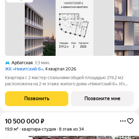
Арбатская
3 мин.
ЖК «Никитский-6»
, 4 квартал 2026
Квартира с 2 мастер-спальнями общей площадью 219,2 м2
расположена на 2-м этаже жилого дома «Никитский 6». Из
окон открываются потрясающие виды на Арбат и Никитский
бульвар. Планировочное решение включает просторную
Позвонить
Позвоните мне
кухню-гостиную,2 мастер-спальни с
10 500 000
₽
19,9 м²
квартира-студия
8 этаж из 34