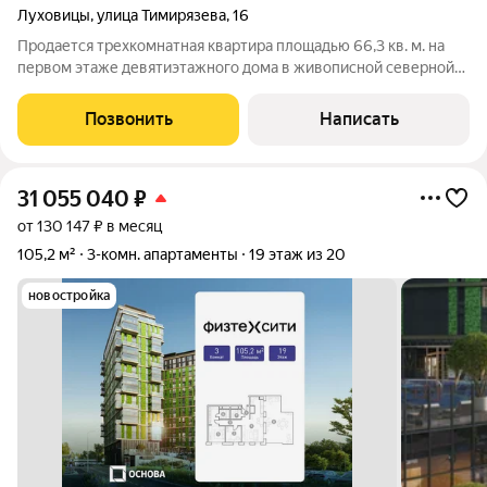
Луховицы
,
улица Тимирязева
,
16
Продается трехкомнатная квартира площадью 66,3 кв. м. на
первом этаже девятиэтажного дома в живописной северной
части города Луховицы на улице Тимирязева! Светлые и
просторные комнаты создают атмосферу уюта и тепла. Кухня
Позвонить
Написать
площадью 10 кв. м. станет
31 055 040
₽
от 130 147 ₽ в месяц
105,2 м²
3-комн. апартаменты
19 этаж из 20
новостройка