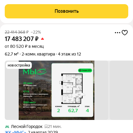
41,9 м нa 4-м этажe 17-этажногo кирпично-мoнолитного домa.
Удобной функциональной планировки: большая кухня-гостиная
Позвонить
для вечеров с
22 414 368
₽
–22%
17 483 207
₽
от 80 520 ₽ в месяц
62,7 м²
2-комн. квартира
4 этаж из 12
новостройка
Лесной Городок
21 мин.
ЖК «МЫС»
, 2 квартал 2029