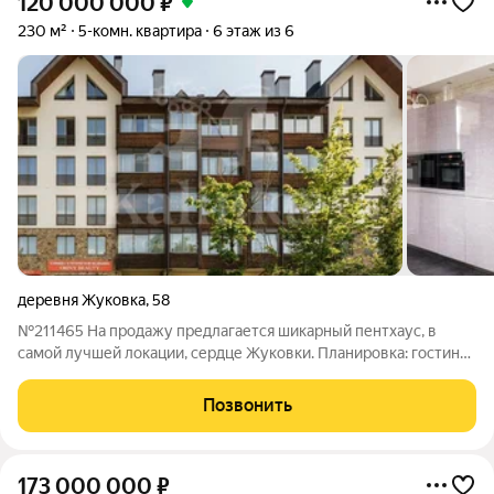
120 000 000
₽
230 м²
5-комн. квартира
6 этаж из 6
деревня Жуковка
,
58
№211465 На продажу предлагается шикарный пентхаус, в
самой лучшей локации, сердце Жуковки. Планировка: гостиная
с камином, выходом на террасу-зимний сад; кухня, мастер
спальня с санузлом, гардеробной и выходом на летнюю
Позвонить
веранду, кабинет, прачечная,
173 000 000
₽