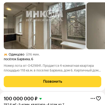
Одинцово
16 мин.
посёлок Барвиха
,
6
Номер лота: вт-0429841. Продается 4-комнатная квартира
площадью 118 кв.м. в поселке Барвиха, дом 6. Кирпичный дом
сталинской постройки 1936 года, 3 этажа. Квартира
расположена на третьем этаже. Просторная и светлая, окна
Позвонить
выходят на три стороны света.
100 000 000
₽
192,6 м²
5-комн. квартира
4 этаж из 7