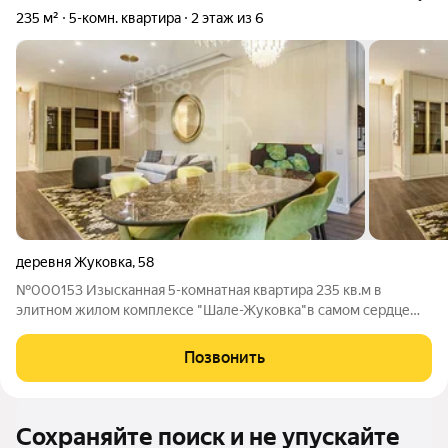
235 м²
5-комн. квартира
2 этаж из 6
деревня Жуковка
,
58
№000153 Изысканная 5-комнатная квартира 235 кв.м в
элитном жилом комплексе "Шале-Жуковка"в самом сердце
Жуковки. Квартира абсолютно новая, интерьер выполнен по
авторскому проекту с применением натуральных материалов
Позвонить
высокого класса, сочетает в себе
Сохраняйте поиск и не упускайте