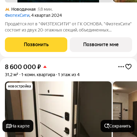
Новодачная
8 мин.
ФизтехСити
, 4 квартал 2024
Продаётся лот в "ФИЗТЕХСИТИ" от ГК ОСНОВА. "ФизтехСити"
состоит из двух 20-этажных секций, объединенных
двухэтажным основанием, и включает 488 лотов с
панорамным остеклением. В кластере собственный
Позвонить
Позвоните мне
подземный паркинг и гостевые парковки, на первых
8 600 000
₽
31,2 м²
1-комн. квартира
1 этаж из 4
новостройка
На карте
Сохранить