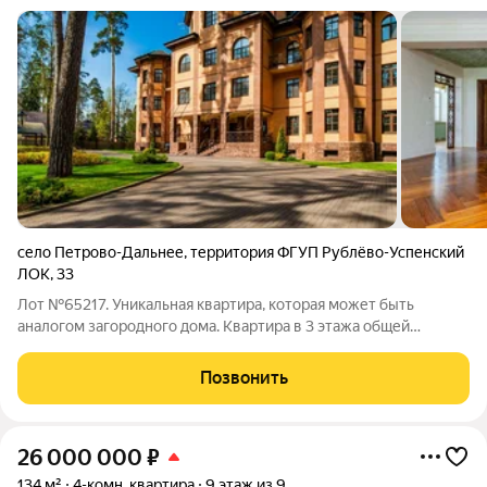
село Петрово-Дальнее
,
территория ФГУП Рублёво-Успенский
ЛОК
,
33
Лот №65217. Уникальная квартира, которая может быть
аналогом загородного дома. Квартира в 3 этажа общей
площадью 450 кв м расположена в пансионате «Петрово-
Дальнее». Планировка включает в себя: 5 спален с с/у,
Позвонить
гостиную с камином, кухню, столовую,
26 000 000
₽
134 м²
4-комн. квартира
9 этаж из 9