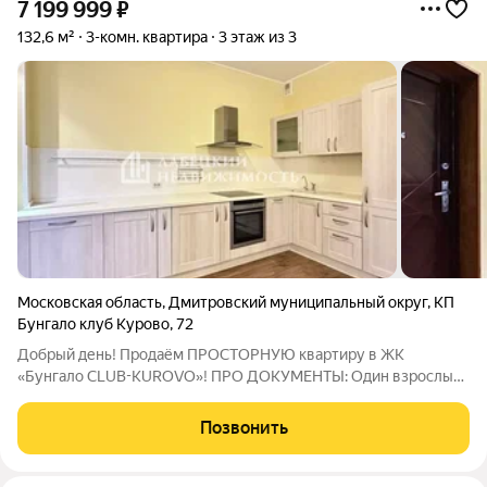
7 199 999
₽
132,6 м²
3-комн. квартира
3 этаж из 3
Московская область
,
Дмитровский муниципальный округ
,
КП
Бунгало клуб Курово
,
72
Добрый день! Продаём ПРОСТОРНУЮ квартиру в ЖК
«Бунгало CLUB-KUROVO»! ПРО ДОКУМЕНТЫ: Один взрослый
собственник. ПРЯМАЯ продажа, готовы сразу выходить на
сделку. Покажем все документы, укажем ПОЛНУЮ стоимость
Позвонить
в договоре. Квартира БЕЗ ПЕРЕПЛАНИРОВОК и