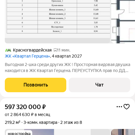
Красногвардейская
11 мин.
ЖК «Квартал Герцена»
, 4 квартал 2027
Выгодная 2-шка среди других ЖК ! Просторная видовая двушка
находится в ЖК Квартал Герцена. ПЕРЕУСТУПКА прав по ДДУ .
Квартира заложена в Сбербанке . В 5 минутах на машине
метро Домодедовская. Квартира находится на 4 этаже 17
Позвонить
Чат
этажного дома. Вид с окон
597 320 000
₽
от 2 864 630 ₽ в месяц
219,2 м²
3-комн. квартира
2 этаж из 8
новостройка