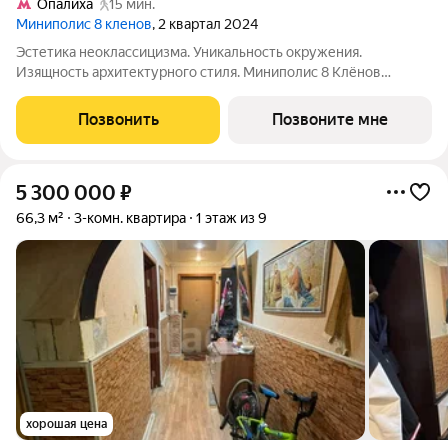
Опалиха
15 мин.
Миниполис 8 кленов
, 2 квартал 2024
Эстетика неоклассицизма. Уникальность окружения.
Изящность архитектурного стиля. Миниполис 8 Клёнов
расположился в подмосковном микрорайоне Опалиха.
Несмотря на удаленность от многолюдных улиц и шумных
Позвонить
Позвоните мне
магистралей добраться до центра столицы не
5 300 000
₽
66,3 м²
3-комн. квартира
1 этаж из 9
хорошая цена