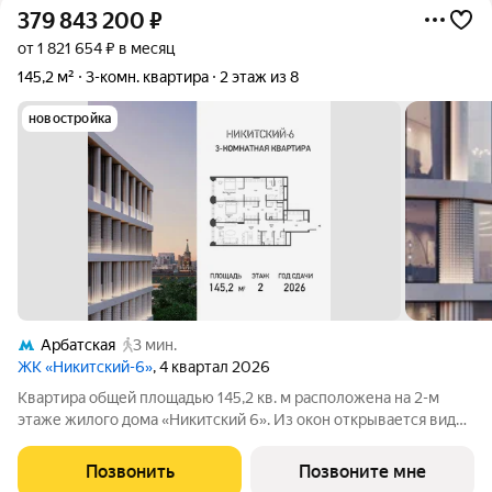
379 843 200
₽
от 1 821 654 ₽ в месяц
145,2 м²
3-комн. квартира
2 этаж из 8
новостройка
Арбатская
3 мин.
ЖК «Никитский-6»
, 4 квартал 2026
Квартира общей площадью 145,2 кв. м расположена на 2-м
этаже жилого дома «Никитский 6». Из окон открывается вид
на Никитский бульвар, Арбат, Дом-музей им. Н.В. Гоголя и
Центральный Дом журналиста. Планировочное решение
Позвонить
Позвоните мне
включает панорамную