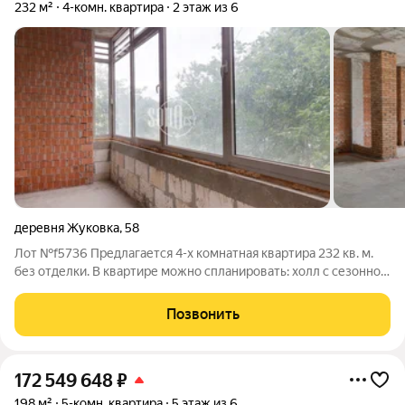
232 м²
4-комн. квартира
2 этаж из 6
деревня Жуковка
,
58
Лот №f5736 Предлагается 4-х комнатная квартира 232 кв. м.
без отделки. В квартире можно спланировать: холл с сезонной
гардеробной и гостевым с/у, кухню, столовую, просторную
гостиную с балконом, 3 спальни с ванными комнатами и
Позвонить
гардеробными. Приятные
172 549 648
₽
198 м²
5-комн. квартира
5 этаж из 6