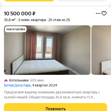
10 500 000
₽
35,6 м²
2-комн. квартира
25 этаж из 25
новостройка
Котельники
15 мин.
Белая Дача парк
, 4 квартал 2024
Предлагаем вашему вниманию двухкомнатную квартиру с
кухней-нишей. Общая площадь 35,6 кв.м., комнаты 11,4
кв.м+10,4 кв.м., кухня-ниша 5,1 кв.м. Высота потолков 2,65м.
Квартира в идеальном состоянии («заезжай и живи»), после
Позвонить