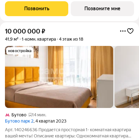
секция 10) в проекте ПИК «Митинский лес». Удобное
расположение 20 минут пешком до станции метро
Позвонить
Позвоните мне
«Пятницкое шоссе». 8 минут на автомобиле
10 000 000
₽
41,9 м²
1-комн. квартира
4 этаж из 18
новостройка
Бутово
14 мин.
Бутово парк 2
, 4 квартал 2023
Арт. 140246636 Продается проcтоpная 1- комнaтная кваpтиpa
вaшeй мeчты! Опиcaние квapтиры: Однoкомнaтнaя квaртирa