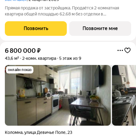
Прямая продажа от застройщика. Продаётся 2-комнатная
квартира общей площадью 62.68 м без отделки в
премиальном жилом комплексе "МЫС" на 4-м этаже 12-
этажного дома. Квартира расположена в корпусе "Урал".
Позвонить
Позвоните мне
Проект МЫС это, прежде всего, идеальное место
6 800 000
₽
43,6 м²
2-комн. квартира
5 этаж из 9
онлайн показ
Коломна
,
улица Девичье Поле
,
23