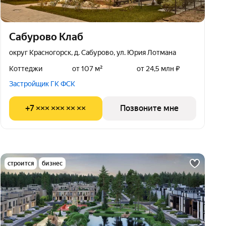
Сабурово Клаб
округ Красногорск, д. Сабурово, ул. Юрия Лотмана
Коттеджи
от 107 м²
от 24,5 млн ₽
Застройщик ГК ФСК
+7 ××× ××× ×× ××
Позвоните мне
строится
бизнес