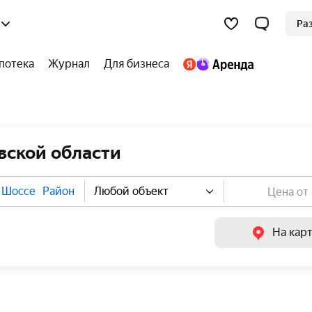
Ра
потека
Журнал
Для бизнеса
вской области
Шоссе
Район
Любой объект
На кар