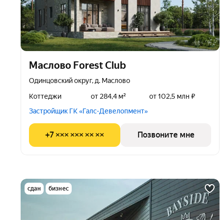
Маслово Forest Club
Одинцовский округ, д. Маслово
Коттеджи
от 284,4 м²
от 102,5 млн ₽
Застройщик ГК «Галс-Девелопмент»
+7 ××× ××× ×× ××
Позвоните мне
сдан
бизнес