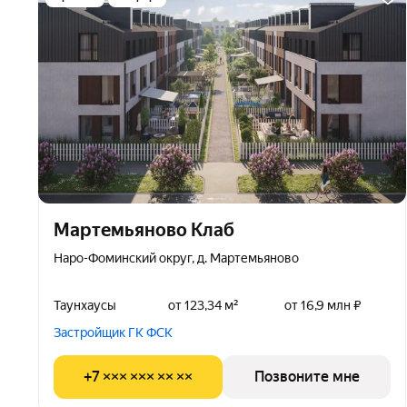
Мартемьяново Клаб
Наро-Фоминский округ, д. Мартемьяново
Таунхаусы
от 123,34 м²
от 16,9 млн ₽
Застройщик ГК ФСК
+7 ××× ××× ×× ××
Позвоните мне