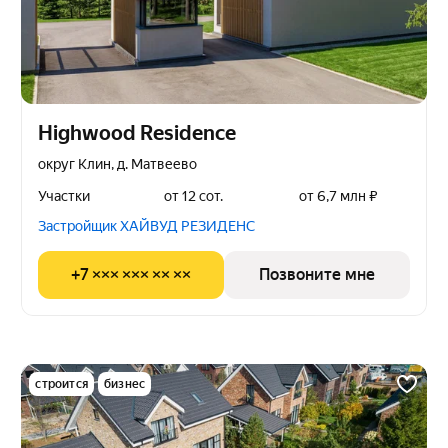
Highwood Residence
округ Клин, д. Матвеево
Участки
от 12 сот.
от 6,7 млн ₽
Застройщик ХАЙВУД РЕЗИДЕНС
+7 ××× ××× ×× ××
Позвоните мне
строится
бизнес