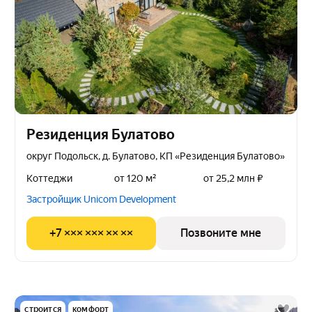
Резиденция Булатово
округ Подольск, д. Булатово, КП «Резиденция Булатово»
Коттеджи
от 120 м²
от 25,2 млн ₽
Застройщик Unicom Development
+7 ××× ××× ×× ××
Позвоните мне
строится
комфорт