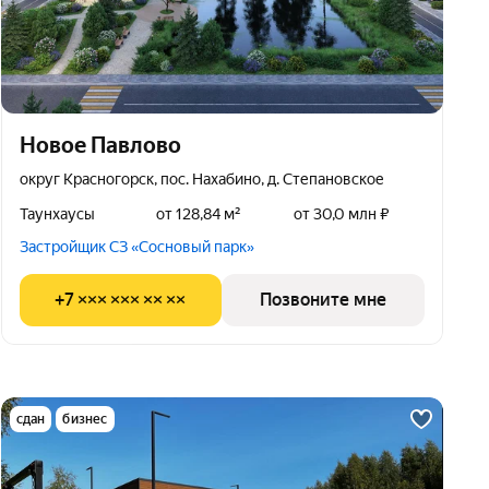
Новое Павлово
округ Красногорск, пос. Нахабино, д. Степановское
Таунхаусы
от 128,84 м²
от 30,0 млн ₽
Застройщик СЗ «Сосновый парк»
+7 ××× ××× ×× ××
Позвоните мне
сдан
бизнес