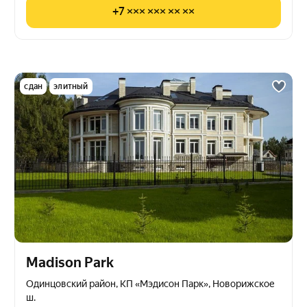
+7 ××× ××× ×× ××
сдан
элитный
Madison Park
Одинцовский район, КП «Мэдисон Парк», Новорижское
ш.