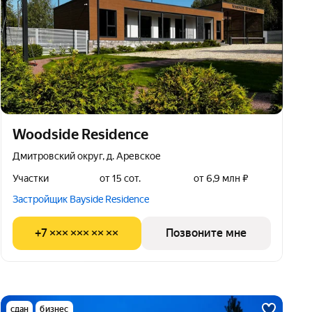
Woodside Residence
Дмитровский округ, д. Аревское
Участки
от 15 сот.
от 6,9 млн ₽
Застройщик Bayside Residence
+7 ××× ××× ×× ××
Позвоните мне
сдан
бизнес