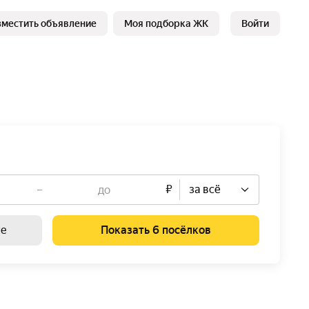
зместить объявление
Моя подборка ЖК
Войти
–
₽
за всё
те
Показать 6 посёлков