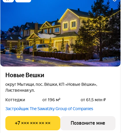
Новые Вешки
округ Мытищи, пос. Вёшки, КП «Новые Вёшки»,
Лиственная ул.
Коттеджи
от 196 м²
от 61,5 млн ₽
Застройщик The Sawatzky Group of Companies
+7 ××× ××× ×× ××
Позвоните мне