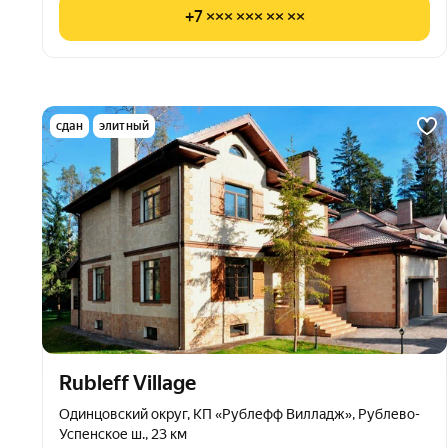
+7 ××× ××× ×× ××
сдан
элитный
Rubleff Village
Одинцовский округ, КП «Рублефф Вилладж», Рублево-
Успенское ш., 23 км