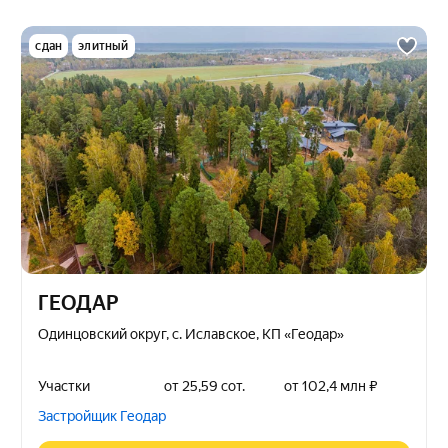
сдан
элитный
ГЕОДАР
Одинцовский округ, с. Иславское, КП «Геодар»
Участки
от 25,59 сот.
от 102,4 млн ₽
Застройщик Геодар