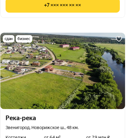
+7 ××× ××× ×× ××
сдан
бизнес
Река-река
Звенигород, Новорижское ш., 48 км.
Коттеджи
от 64 м²
от 7,9 млн ₽