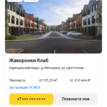
Жаворонки Клаб
Одинцовский округ, д. Митькино, ул. Цветочная
Таунхаусы
от 121,23 м²
от 21,0 млн ₽
Застройщик ГК ФСК
+7 ××× ××× ×× ××
Позвоните мне