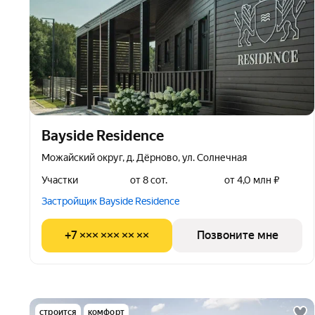
Bayside Residence
Можайский округ, д. Дёрново, ул. Солнечная
Участки
от 8 сот.
от 4,0 млн ₽
Застройщик Bayside Residence
+7 ××× ××× ×× ××
Позвоните мне
строится
комфорт