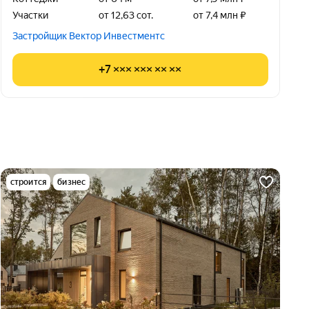
Участки
от 12,63 сот.
от 7,4 млн ₽
Застройщик Вектор Инвестментс
+7 ××× ××× ×× ××
строится
бизнес