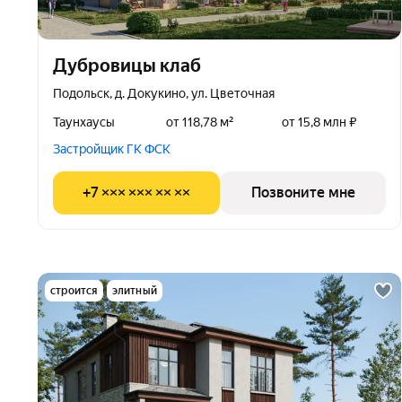
Дубровицы клаб
Подольск, д. Докукино, ул. Цветочная
Таунхаусы
от 118,78 м²
от 15,8 млн ₽
Застройщик ГК ФСК
+7 ××× ××× ×× ××
Позвоните мне
строится
элитный