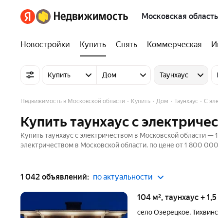
Московская область
Новостройки
Купить
Снять
Коммерческая
И
Купить
Дом
Таунхаус
Недвижимость в Московской области
Купить
Дом
Таунхаус
С эл
Купить таунхаус с электриче
Купить таунхаус с электричеством в Московской области — 1
электричеством в Московской области. по цене от 1 800 000
1 042 объявлений:
по актуальности
104 м², таунхаус + 1,
село Озерецкое
,
Тихвинс