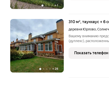
+
1
310 м², таунхаус + 6 
деревня Юрлово
,
Солнеч
Вашему вниманию предс
(дуплекс), расположенны
км от МКАД по Пятницко
построен из кирпича. Фу
Показать телефон
металлочерепица.
+
26