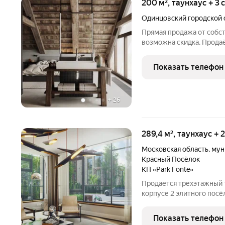
200 м², таунхаус + 3
Одинцовский городской 
Прямая продажа от собст
возможна скидка. Продаё
собственной террасой о
семейном природном кла
Показать телефон
загородные дома.
+
26
289,4 м², таунхаус + 
Московская область
,
мун
Красный Посёлок
КП «Park Fonte»
Продается трехэтажный т
корпусе 2 элитного посё
Парк Фонтэ - окна по вс
пространство и наполн
Показать телефон
светом. Дополнительно