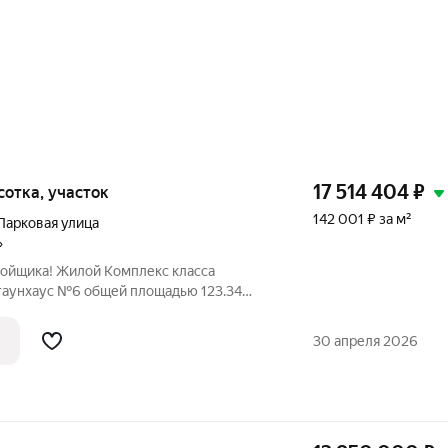
17 514 404
₽
1 сотка, участок
142 001 ₽ за м²
Парковая улица
»
ройщика! Жилой Комплекс класса
 таунхаус №6 общей площадью 123.34
оложение комплекса: «Мартемьяново
к таунхаусов от ФСК в Наро-Фоминском
30 апреля 2026