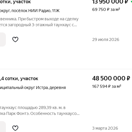
13 950 000
₽
 сотки, участок
69 750 ₽ за м²
округ
,
посёлок НИИ Радио
,
11Ж
венника. При быстром выходе на сделку
тся загородный 3-этажный таунхаус с
бщей площадью 193 м без отделки в
стере, где расположены только
29 июля 2026
48 500 000
₽
2,4 сотки, участок
167 594 ₽ за м²
иципальный округ Истра
,
деревня
аунхаус площадью 289,39 кв. м. в
лка Парк Фонтэ. Особенность таунхаусов
ей высоте фасада, раздвигающие
яющие комнаты естественным дневным
3 марта 2026
е