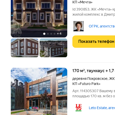
КП «Мечта»
Id 390853. ЖК «Мечта» крупный малоэтажный мультиформатный
жилой комплекс в Дмитр
Озерецкое, примерно в 
Рогачевское, Дмитровск
ОГРК, агентств
Москвы без пробок
+
4
Показать телефон
170 м², таунхаус + 1,
деревня Покровское
,
ЖК
КП «Futuro Park»
Арт. 114305307 Вашему 
площадью 170 кв. м без
поселке «Футуро Парк»,
Новорижскому шоссе. Тау
Leto Estate, аг
максимум возможностей