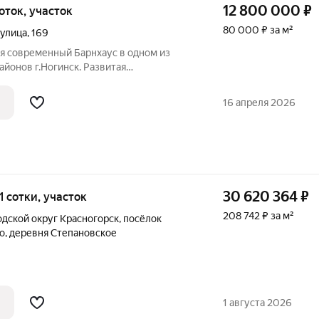
12 800 000
₽
соток, участок
80 000 ₽ за м²
 улица
,
169
я современный Барнхаус в одном из
йонов г.Ногинск. Развитая
 сад, сетевые магазины, поликлиника,
щественного транспорта в несколько
16 апреля 2026
30 620 364
₽
,1 сотки, участок
208 742 ₽ за м²
одской округ Красногорск
,
посёлок
о
,
деревня Степановское
1 августа 2026