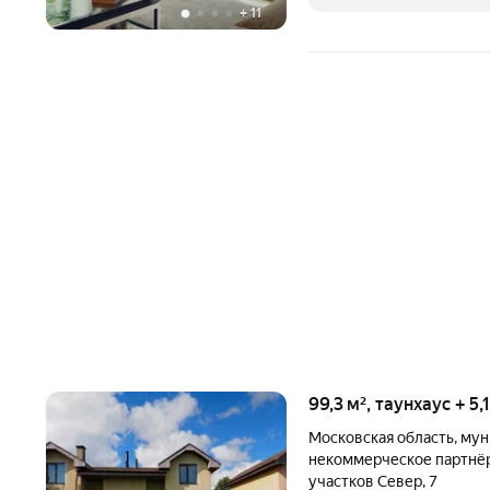
+
11
99,3 м², таунхаус + 5
Московская область
,
мун
некоммерческое партнё
участков Север
,
7