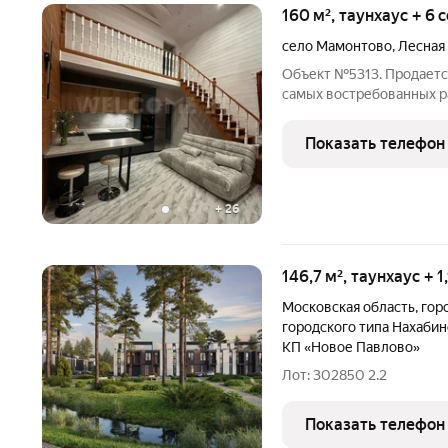
160 м², таунхаус + 6 
село Мамонтово
,
Лесная
Объект №5313. Продаетс
самых востребованных ра
инфраструктура, детский
стационар, остановки об
Показать телефон
направлений. До школы
+
26
146,7 м², таунхаус + 1
Московская область
,
гор
городского типа Нахабин
КП «Новое Павлово»
Лот: 302850 2.2
Показать телефон