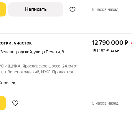
Написать
5 часов назад
12 790 000
₽
 сотки, участок
151 182 ₽ за м²
 Зеленоградский
,
улица Печати
,
8
РОЙЩИКА. Ярославское шоссе, 24 км от
, п. Зеленоградский, ИЖС. Продается
в.м на участке 2 сотки. Коттедж
Королев,
тных блоков, перекрытие монолитная
5 часов назад