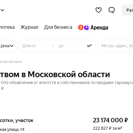
Ра
потека
Журнал
Для бизнеса
–
Цена
м²
ектричеством
ством в Московской области
 042 объявления от агентств и собственников по продаже таунхаус
 ₽.
23 174 000
₽
5 сотки, участок
222 827 ₽ за м²
кая улица
,
14