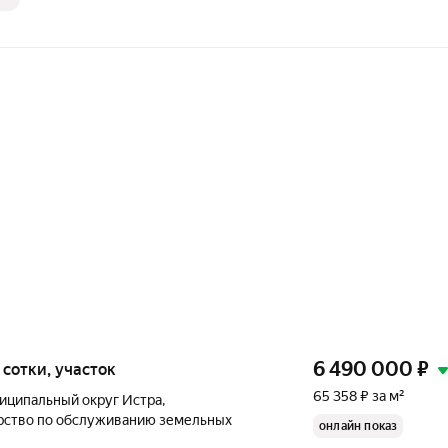
6 490 000
₽
,1 сотки, участок
65 358 ₽ за м²
иципальный округ Истра
,
рство по обслуживанию земельных
онлайн показ