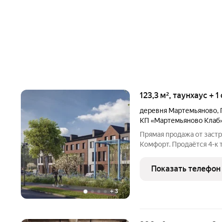
123,3 м², таунхаус + 
деревня Мартемьяново
,
КП «Мартемьяново Клаб
Прямая продажа от заст
Комфорт. Продаётся 4-к
кв.м. Без отделки. Расп
Клаб» - клубный посело
Показать телефон
городском округе.
+
3