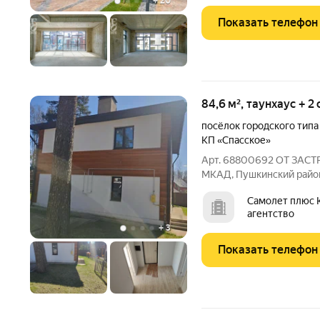
+
20
Показать телефон
84,6 м², таунхаус + 2
посёлок городского типа
КП «Спасское»
Арт. 68800692 ОТ ЗАСТ
МКАД, Пушкинский район
коттедж площадью 84,6 к
Самолет плюс 
построен из газосилика
агентство
плита, окна
+
3
Показать телефон