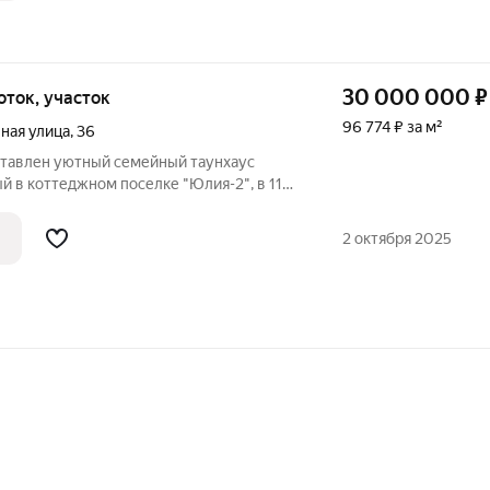
30 000 000
₽
соток, участок
96 774 ₽ за м²
ная улица
,
36
тавлен уютный семейный таунхаус
й в коттеджном поселке "Юлия-2", в 11
му шоссе. Таунхаус площадью 310 м
ндамент: монолитная плита; крыша:
2 октября 2025