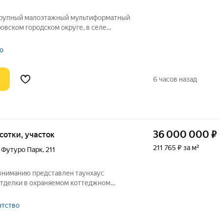
овском городском округе, в селе
23 км от МКАД. Удобный выезд на
ое и Ленинградское шоссе. Дорога до
о
6 часов назад
36 000 000
₽
7 сотки, участок
211 765 ₽ за м²
 Футуро Парк
,
211
вниманию представлен таунхаус
 отделки в охраняемом коттеджном
 расположенном в 23 км от МКАД по
нхаус продается без отделки, оставляя
ентство
 для