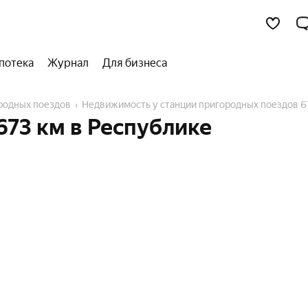
потека
Журнал
Для бизнеса
ородных поездов
Недвижимость у станции пригородных поездов 6
673 км в Республике