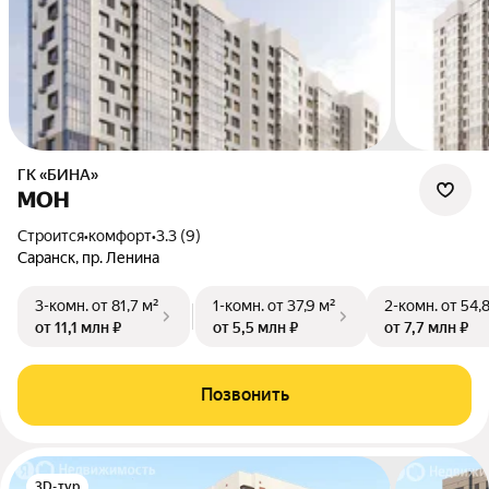
ГК «БИНА»
МОН
Строится
•
комфорт
•
3.3 (9)
Саранск, пр. Ленина
3-комн.
от 81,7 м²
1-комн.
от 37,9 м²
2-комн.
от 54,
от 11,1 млн ₽
от 5,5 млн ₽
от 7,7 млн ₽
Позвонить
3D-тур