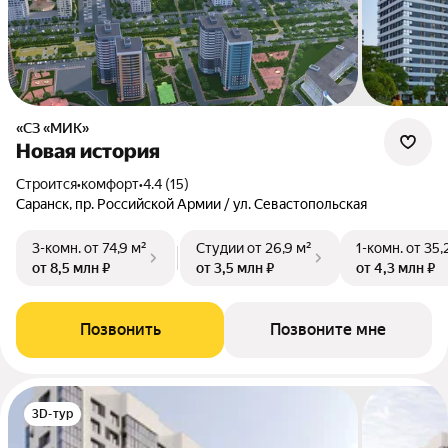
«СЗ «МИК»
Новая история
Строится
•
комфорт
•
4.4 (15)
Саранск, пр. Российской Армии / ул. Севастопольская
3-комн.
от 74,9 м²
Студии
от 26,9 м²
1-комн.
от 35,
от 8,5 млн ₽
от 3,5 млн ₽
от 4,3 млн ₽
Позвонить
Позвоните мне
3D-тур