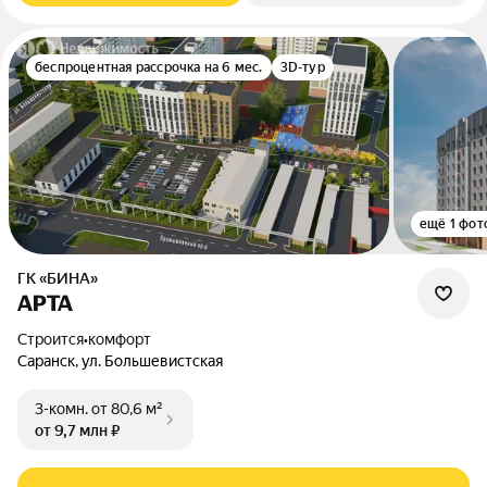
беспроцентная рассрочка на 6 мес.
3D-тур
ещё 1 фот
ГК «БИНА»
АРТА
Строится
•
комфорт
Саранск, ул. Большевистская
3-комн.
от 80,6 м²
от 9,7 млн ₽