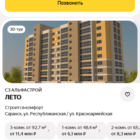
Позвонить
3D-тур
СЗ АЛЬФАСТРОЙ
ЛЕТО
Строится
•
комфорт
Саранск, ул. Республиканская / ул. Красноармейская
3-комн.
от 92,7 м²
1-комн.
от 48,4 м²
2-комн.
от 65,
от 11,4 млн ₽
от 6,1 млн ₽
от 8,3 млн ₽