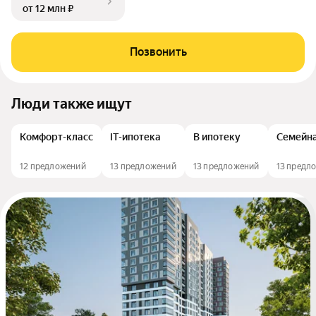
от 12 млн ₽
Позвонить
Люди также ищут
Комфорт-класс
IT-ипотека
В ипотеку
Семейна
12 предложений
13 предложений
13 предложений
13 предл