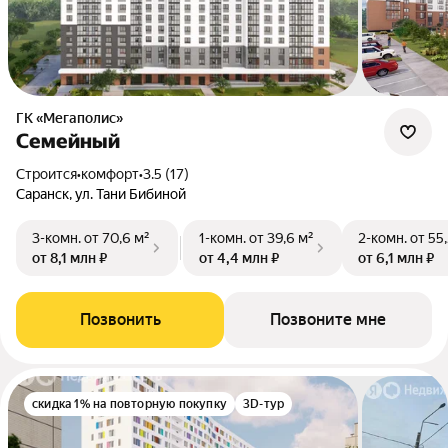
ГК «Мегаполис»
Семейный
Строится
•
комфорт
•
3.5 (17)
Саранск, ул. Тани Бибиной
3-комн.
от 70,6 м²
1-комн.
от 39,6 м²
2-комн.
от 55
от 8,1 млн ₽
от 4,4 млн ₽
от 6,1 млн ₽
Позвонить
Позвоните мне
скидка 1% на повторную покупку
3D-тур