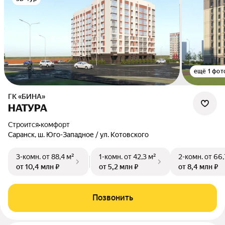
ещё 1 фот
ГК «БИНА»
НАТУРА
Строится
•
комфорт
Саранск, ш. Юго-Западное / ул. Котовского
3-комн.
от 88,4 м²
1-комн.
от 42,3 м²
2-комн.
от 66,
от 10,4 млн ₽
от 5,2 млн ₽
от 8,4 млн ₽
Позвонить