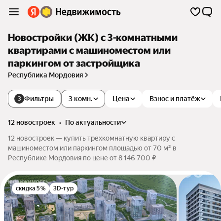
Новостройки (ЖК) с 3-комнатными
квартирами с машиноместом или
паркингом от застройщика
Республика Мордовия
Фильтры
3 комн.
Цена
Взнос и платёж
3
12 новостроек
•
по актуальности
12 новостроек — купить трехкомнатную квартиру с
машиноместом или паркингом площадью от 70 м² в
Республике Мордовия по цене от 8 146 700 ₽
скидка 5%
3D-тур