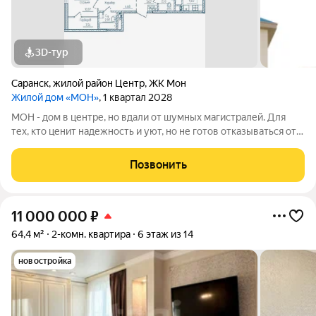
3D-тур
Саранск
,
жилой район Центр
,
ЖК Мон
Жилой дом «МОН»
, 1 квартал 2028
МОН - дом в центре, но вдали от шумных магистралей. Для
тех, кто ценит надежность и уют, но не готов отказываться от
свободы, вдохновения и мечты. Адрес: проспект Ленина, д.
28Б Застройщик: ООО СЗ ВЕЛОДРОМ, ОГРН 1241300003064,
Позвонить
ИНН 1300012344
11 000 000
₽
64,4 м²
2-комн. квартира
6 этаж из 14
новостройка