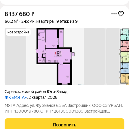
8 137 680
₽
66,2 м²
2-комн. квартира
9 этаж из 9
новостройка
Саранск
,
жилой район Юго-Запад
ЖК «МЯТА»
, 2 квартал 2028
МЯТА Адрес: ул. Фурманова, 35А Застройщик: ООО СЗ УРБАН,
ИНН 1300019780, ОГРН 1261300001380 Застройщик
выполняет следующий вид отделки: полусухая стяжка,
штукатурка, электроразводка по квартире с установкой
Позвонить
розеток и выключателей, железная входная