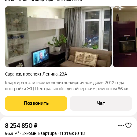
Саранск
,
проспект Ленина
,
23А
Квартира в элитном монолитно-кирпичном доме 2012 года
постройки ЖЦ Центральный с дизайнерским ремонтом 86 кв.
м.(без учета балкона)+ балкон, 2 спальни, кухня-гостиная 36
кв.м. Закрытая парковка, вся инфраструктура в пешей
Позвонить
Чат
доступности. Кухонный
8 254 850
₽
56,9 м²
2-комн. квартира
11 этаж из 18