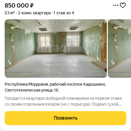
850 000
₽
53 м²
2-комн. квартира
1 этаж из 4
Республика Мордовия
,
рабочий посёлок Кадошкино
,
Светотехническая улица
,
16
Продается квартира свободной планировки на первом этаже
со своим отдельным входом (не с подъезда). Подвал сухой,
нет сырости, плесени. Ничего не замазано. Все перегородки
убраны (сделан демонтаж). Несущие стены по периметру.
Позвонить
Можете воплотить свои