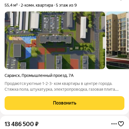
55,4 м²
2-комн. квартира
5 этаж из 9
Саранск
,
Промышленный проезд
,
7А
Продаются уютные 1-2-3- ком квартиры в центре города.
Стяжка пола, штукатурка, электропроводка, газовая плита.
цена 108 000 за кв м, возможен торг, льготная ипотека.
Удобное расположение дома, тихий район, безопасные дворы
Позвонить
и зеленые зоны делают
13 486 500
₽