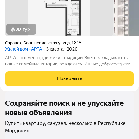
3D-тур
Саранск
,
Большевистская улица
,
124А
Жилой дом «АРТА»
, 3 квартал 2026
APТА - это место, где живут традиции. Здесь закладываются
новые семейные истории, рождаются тёплые добрососедские
отношения, и каждый день наполнен смыслом. Это
пространство, где обычаи предков обретают новую форму.
Позвонить
Адрес: г. Саранск, ул.
Сохраняйте поиск и не упускайте
новые объявления
Купить квартиру, санузел: несколько в Республике
Мордовия