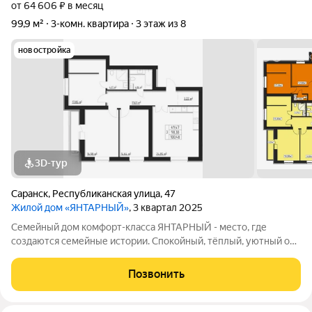
от 64 606 ₽ в месяц
99,9 м²
3-комн. квартира
3 этаж из 8
новостройка
3D-тур
Саранск
,
Республиканская улица
,
47
Жилой дом «ЯНТАРНЫЙ»
, 3 квартал 2025
Семейный дом комфорт-класса ЯНТАРНЫЙ - место, где
создаются семейные истории. Спокойный, тёплый, уютный он
как мягкий плед, окутывает своим теплом и подогревает
семейный очаг. Пространство, где легко создавать новые
Позвонить
традиции и проводить совместные