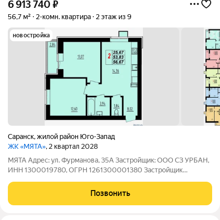
6 913 740
₽
56,7 м²
2-комн. квартира
2 этаж из 9
новостройка
Саранск
,
жилой район Юго-Запад
ЖК «МЯТА»
, 2 квартал 2028
МЯТА Адрес: ул. Фурманова, 35А Застройщик: ООО СЗ УРБАН,
ИНН 1300019780, ОГРН 1261300001380 Застройщик
выполняет следующий вид отделки: полусухая стяжка,
штукатурка, электроразводка по квартире с установкой
Позвонить
розеток и выключателей, железная входная