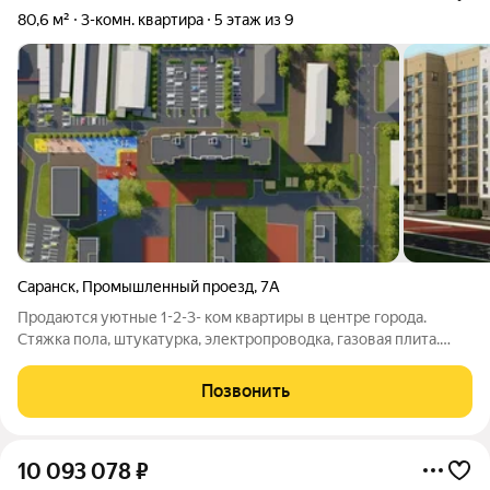
80,6 м²
3-комн. квартира
5 этаж из 9
Саранск
,
Промышленный проезд
,
7А
Продаются уютные 1-2-3- ком квартиры в центре города.
Стяжка пола, штукатурка, электропроводка, газовая плита.
цена 108 000 за кв м, возможен торг, льготная ипотека.
Удобное расположение дома, тихий район, безопасные дворы
Позвонить
и зеленые зоны делают
10 093 078
₽