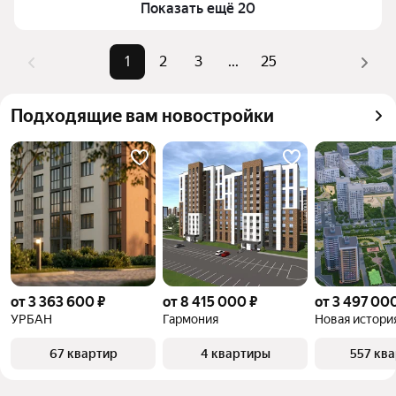
комбинации фильтров, например «» или «»
Показать ещё 20
Помимо удобной сортировки по цене продажи вы 
можете отсортировать результаты по стоимости 
1
2
3
...
25
квадратного метра или площади
Подходящие вам новостройки
от 3 363 600 ₽
от 8 415 000 ₽
от 3 497 00
УРБАН
Гармония
Новая истори
67 квартир
4 квартиры
557 кв