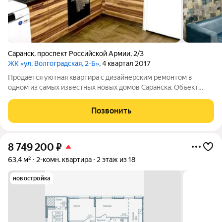
Саранск
,
проспект Российской Армии
,
2/3
ЖК «ул. Волгоградская, 2-Б»
, 4 квартал 2017
Продаётся уютная квартира с дизайнерским ремонтом в
одном из самых известных новых домов Саранска. Объект
расположен на комфортном центральном этаже. Общая
площадь квартиры 45,3. Просторная кухня позволяет
Позвонить
установить барную стойку. Спальня большая и
8 749 200
₽
63,4 м²
2-комн. квартира
2 этаж из 18
новостройка