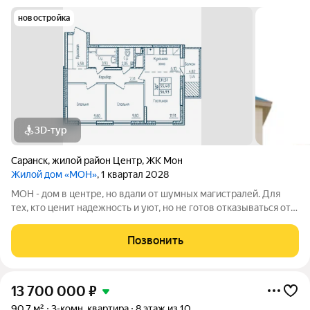
новостройка
3D-тур
Саранск
,
жилой район Центр
,
ЖК Мон
Жилой дом «МОН»
, 1 квартал 2028
МОН - дом в центре, но вдали от шумных магистралей. Для
тех, кто ценит надежность и уют, но не готов отказываться от
свободы, вдохновения и мечты. Адрес: проспект Ленина, д.
28Б Застройщик: ООО СЗ ВЕЛОДРОМ, ОГРН 1241300003064,
Позвонить
ИНН 1300012344
13 700 000
₽
90,7 м²
3-комн. квартира
8 этаж из 10