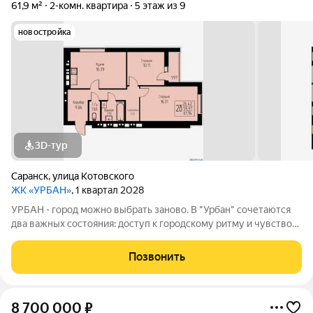
61,9 м²
2-комн. квартира
5 этаж из 9
новостройка
3D-тур
Саранск
,
улица Котовского
ЖК «УРБАН»
, 1 квартал 2028
УРБАН - город можно выбрать заново. В "Урбан" сочетаются
два важных состояния: доступ к городскому ритму и чувство
защищённого собственного пространства.В течение дня - это
удобная городская база: понятные маршруты, близость
Позвонить
инфраструктуры,
8 700 000
₽