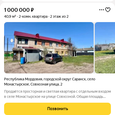
1 000 000
₽
40,9 м²
2-комн. квартира
2 этаж из 2
Республика Мордовия
,
городской округ Саранск
,
село
Монастырское
,
Совхозная улица
,
2
Продаётся просторная и светлая квартира с отдельным входом
в селе Монастырское на улице Совхозной. Общая площадь
40,9 м, из них жилая 30,3 м. Квартира находится на втором
этаже силикатного кирпичного дома с новой кровлей. В доме
Позвонить
проведены газ и