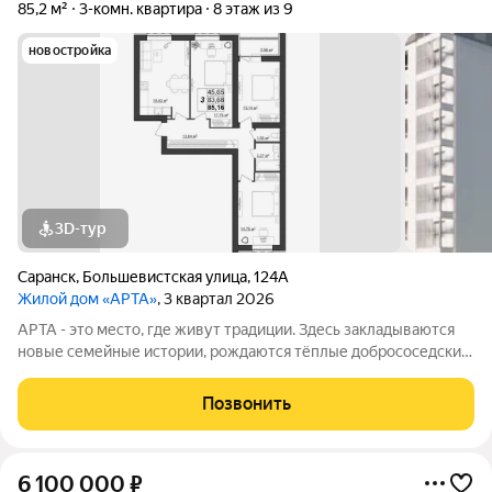
85,2 м²
3-комн. квартира
8 этаж из 9
новостройка
3D-тур
Саранск
,
Большевистская улица
,
124А
Жилой дом «АРТА»
, 3 квартал 2026
APТА - это место, где живут традиции. Здесь закладываются
новые семейные истории, рождаются тёплые добрососедские
отношения, и каждый день наполнен смыслом. Это
пространство, где обычаи предков обретают новую форму.
Позвонить
Адрес: г. Саранск, ул.
6 100 000
₽