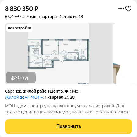
8 830 350
₽
65,4 м²
2-комн. квартира
1 этаж из 18
новостройка
3D-тур
Саранск
,
жилой район Центр
,
ЖК Мон
Жилой дом «МОН»
, 1 квартал 2028
МОН - дом в центре, но вдали от шумных магистралей. Для
тех, кто ценит надежность и уют, но не готов отказываться от
свободы, вдохновения и мечты. Адрес: проспект Ленина, д.
28Б Застройщик: ООО СЗ ВЕЛОДРОМ, ОГРН 1241300003064,
Позвонить
ИНН 1300012344