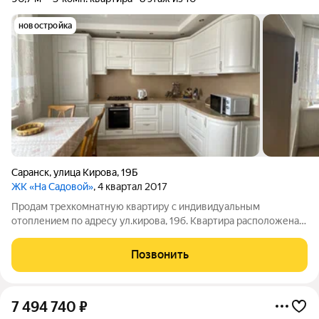
новостройка
Саранск
,
улица Кирова
,
19Б
ЖК «На Садовой»
, 4 квартал 2017
Продам трехкомнатную квартиру с индивидуальным
отоплением по адресу ул.кирова, 19б. Квартира расположена
на восьмом этаже. В квартире сделан ремонт по
дизайнерскому проекту. Общая площадь квартиры 90,7 кВ.м.
Позвонить
Комнаты площадью гостиная 21 кв.м, спальня
7 494 740
₽