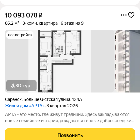
10 093 078
₽
85,2 м²
3-комн. квартира
6 этаж из 9
новостройка
3D-тур
Саранск
,
Большевистская улица
,
124А
Жилой дом «АРТА»
, 3 квартал 2026
APТА - это место, где живут традиции. Здесь закладываются
новые семейные истории, рождаются тёплые добрососедские
отношения, и каждый день наполнен смыслом. Это
пространство, где обычаи предков обретают новую форму.
Позвонить
Адрес: г. Саранск, ул.