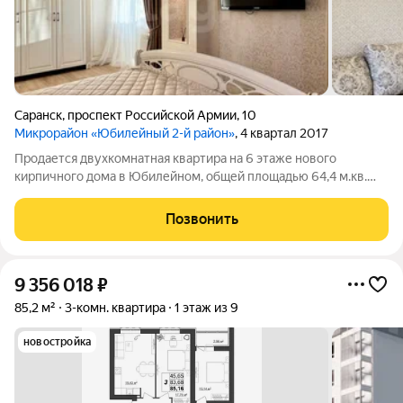
Саранск
,
проспект Российской Армии
,
10
Микрорайон «Юбилейный 2-й район»
, 4 квартал 2017
Продается двухкомнатная квартира на 6 этаже нового
кирпичного дома в Юбилейном, общей площадью 64,4 м.кв.
Квартира с ремонтом, полностью готова к проживанию.
Отличная планировка: просторная кухня, большие комнаты с
Позвонить
выходом на обустроенную и
9 356 018
₽
85,2 м²
3-комн. квартира
1 этаж из 9
новостройка