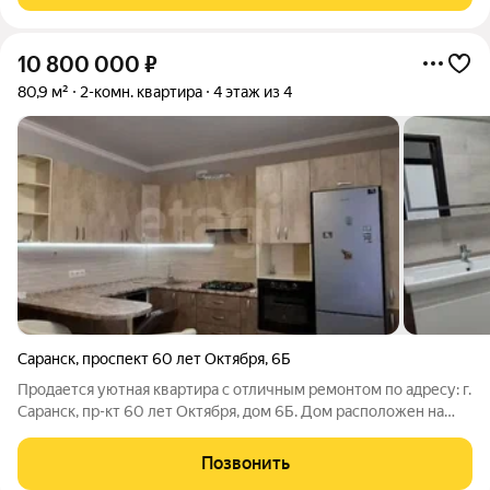
10 800 000
₽
80,9 м²
2-комн. квартира
4 этаж из 4
Саранск
,
проспект 60 лет Октября
,
6Б
Продается уютная квартира с отличным ремонтом по адресу: г.
Саранск, пр-кт 60 лет Октября, дом 6Б. Дом расположен на
закрытой огороженной территории, въезд на территорию
осуществляется через автоматические ворота, что исключает
Позвонить
доступ посторонних