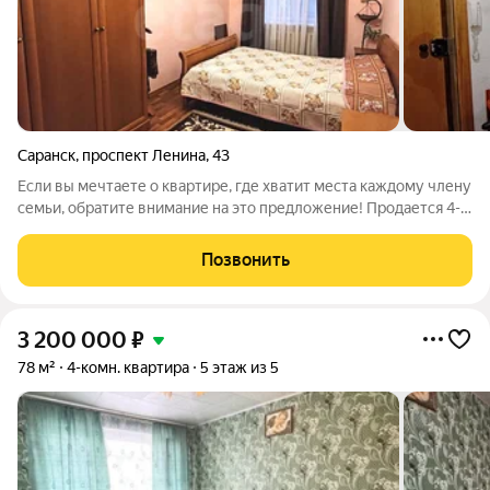
Саранск
,
проспект Ленина
,
43
Если вы мечтаете о квартире, где хватит места каждому члену
семьи, обратите внимание на это предложение! Продается 4-
комнатная квартира площадью 102,6 кв. м, расположенная на
комфортном 2 этаже. Удачная планировка позволяет с
Позвонить
комфортом организовать
3 200 000
₽
78 м²
4-комн. квартира
5 этаж из 5