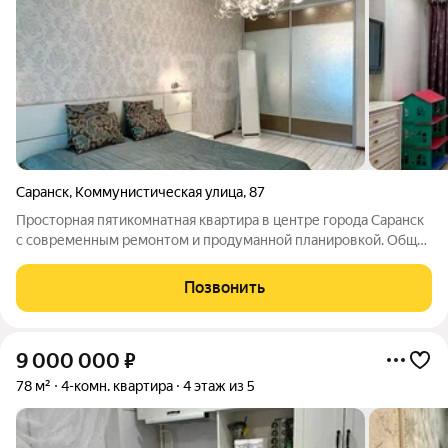
Саранск
,
Коммунистическая улица
,
87
Просторная пятикомнатная квартира в центре города Саранск
с современным ремонтом и продуманной планировкой. Общая
площадь 151 м: кухня-гостиная - 28 м, спальни 13 м, 16 м, 17,4 м,
гардеробная 8,6 м , кабинет - 7 м, 2 сан. узла (6,4 и 3,0 м) , 3
Позвонить
9 000 000
₽
78 м²
4-комн. квартира
4 этаж из 5