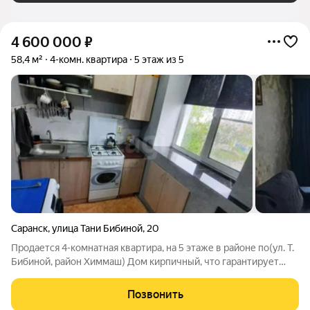
4 600 000
₽
58,4 м²
4-комн. квартира
5 этаж из 5
Саранск
,
улица Тани Бибиной
,
20
Продается 4-комнатная квартира, на 5 этаже в районе по(ул. Т.
Бибиной, район Химмаш) Дом кирпичный, что гарантирует
отличную шумоизоляцию и тепло в любое время года. О
квартире: Общая площадь: 58,4 кв. м Площадь кухни: 6,5 кв. м
Позвонить
Сделан аккуратный