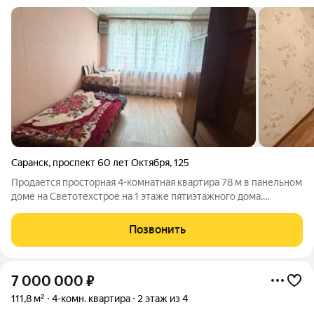
Саранск
,
проспект 60 лет Октября
,
125
Продается просторная 4-комнатная квартира 78 м в панельном
доме на Светотехстрое на 1 этаже пятиэтажного дома.
Квартира распашная (комнаты раздельные), что дает
максимальную приватность для каждого члена семьи. В
Позвонить
дополнение просторная кладовая.
7 000 000
₽
111,8 м²
4-комн. квартира
2 этаж из 4