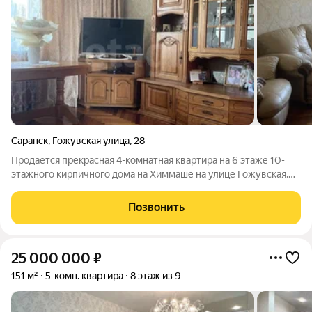
Саранск
,
Гожувская улица
,
28
Продается прекрасная 4-комнатная квартира на 6 этаже 10-
этажного кирпичного дома на Химмаше на улице Гожувская.
Квартира не угловая, очень теплая. С качественным ремонтом.
В квартире одна проходная комната и три изолированные 16,6,
Позвонить
13,1, 13,2 и 9
25 000 000
₽
151 м²
5-комн. квартира
8 этаж из 9