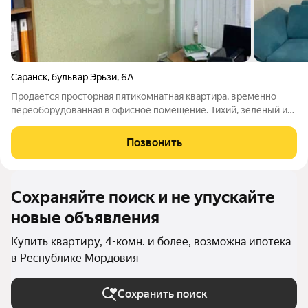
Саранск
,
бульвар Эрьзи
,
6А
Продается просторная пятикомнатная квартира, временно
переоборудованная в офисное помещение. Тихий, зелёный и
спокойный район. В пятидесяти метрах бульвар Эрьзи, одно из
лучших прогулочных мест Саранска, который в 2026 году по
Позвонить
градостроительному
Сохраняйте поиск и не упускайте
новые объявления
Купить квартиру, 4-комн. и более, возможна ипотека
в Республике Мордовия
Сохранить поиск