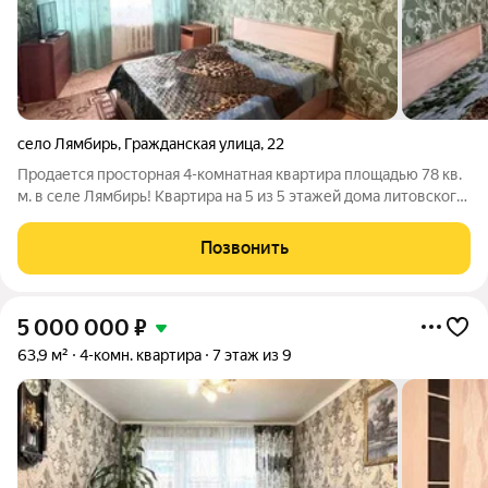
село Лямбирь
,
Гражданская улица
,
22
Продается просторная 4-комнатная квартира площадью 78 кв.
м. в селе Лямбирь! Квартира на 5 из 5 этажей дома литовского
типа. В квартире сделан косметический ремонт, который не
требует вложений. На потолке полипропиленовая плитка, что
Позвонить
создает
5 000 000
₽
63,9 м²
4-комн. квартира
7 этаж из 9