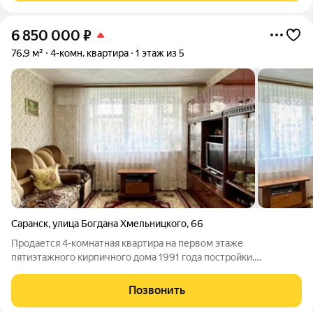
6 850 000
₽
76,9 м²
4-комн. квартира
1 этаж из 5
Саранск
,
улица Богдана Хмельницкого
,
66
Продается 4-комнатная квартира на первом этаже
пятиэтажного кирпичного дома 1991 года постройки,
расположенная в самом центре города. Жилая площадь
составляет 76.9 кв. м, на площадке всего одна квартира,
Позвонить
закрытый двор с собственной парковкой.