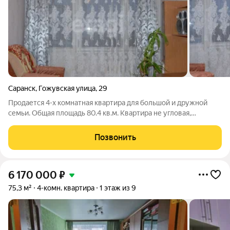
Саранск
,
Гожувская улица
,
29
Продается 4-х комнатная квартира для большой и дружной
семьи. Общая площадь 80.4 кв.м. Квартира не угловая,
расположена на 9-ом этаже. В доме был произведен
капитальный ремонт крыши. Просторные комнаты: зал
Позвонить
проходной - 18.64 кв.м., три изолированные
6 170 000
₽
75,3 м²
4-комн. квартира
1 этаж из 9