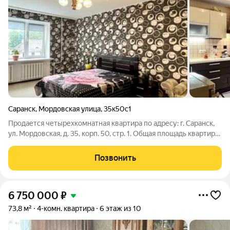
Саранск
,
Мордовская улица
,
35к50с1
Продается четырехкомнатная квартира по адресу: г. Саранск,
ул. Мордовская, д. 35, корп. 50, стр. 1. Общая площадь квартиры
141,9 кв. м., кухня 14,3 кв. м. Расположена на 3 этаже
десятиэтажного кирпичного дома 2008 года постройки. Тихий,
Позвонить
спокойный,
6 750 000
₽
73,8 м²
4-комн. квартира
6 этаж из 10