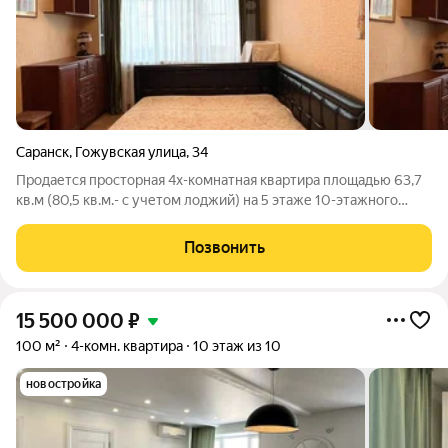
Саранск
,
Гожувская улица
,
34
Продается просторная 4х-комнатнaя квaртирa площадью 63,7
кв.м (80,5 кв.м.- с учетом лоджий) на 5 этаже 10-этажного
дома по ул. Гожувская, д. 34. Квартира отличается удачной
планировкой: все комнаты изолированные, с окнами на две
Позвонить
стороны во двор и
15 500 000
₽
100 м²
4-комн. квартира
10 этаж из 10
новостройка