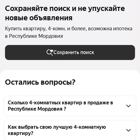
Сохраняйте поиск и не упускайте
новые объявления
Купить квартиру, 4-комн. и более, возможна ипотека
в Республике Мордовия
Сохранить поиск
Остались вопросы?
Сколько 4-комнатных квартир в продаже в
Республике Мордовия ?
На Яндекс Недвижимости в продаже в Республике 
Мордовия 39 4-комнатных квартир, из них 39 
Как выбрать свою лучшую 4-комнатную
квартиру?
объявлений от агентств