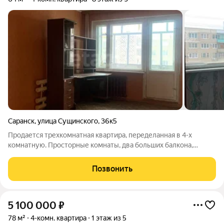
Саранск
,
улица Сущинского
,
36к5
Продается трехкомнатная квартира, переделанная в 4-х
комнатную. Просторные комнаты, два больших балкона,
выходящие из кухни и спальни. Вся мебель остается будущим
жильцам. На ухоженной территории вокруг дома
Позвонить
расположены детская площадка и обширная
5 100 000
₽
78 м²
4-комн. квартира
1 этаж из 5