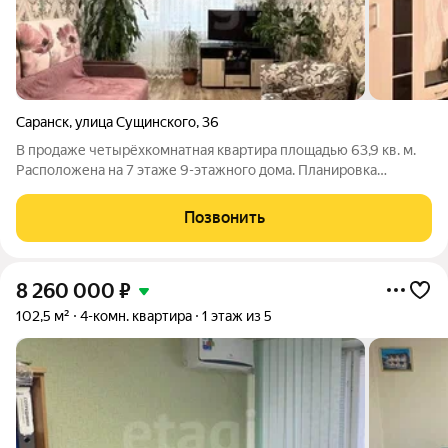
Саранск
,
улица Сущинского
,
36
В продаже четырёхкомнатная квартира площадью 63,9 кв. м.
Расположена на 7 этаже 9-этажного дома. Планировка
включает три изолированные комнаты и проходную гостиную.
Квартира угловая, но очень теплая, стены утеплены в 2024
Позвонить
году. В квартире
8 260 000
₽
102,5 м²
4-комн. квартира
1 этаж из 5