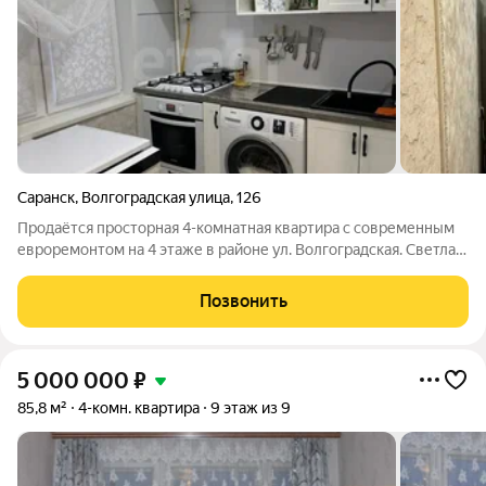
Саранск
,
Волгоградская улица
,
126
Продаётся просторная 4-комнатная квартира с современным
евроремонтом на 4 этаже в районе ул. Волгоградская. Светлая
кухня 6,5 кв. м. станет уютным центром для семьи и встреч с
друзьями. В квартире выполнен качественный ремонт: ровные
Позвонить
стены, ламинат,
5 000 000
₽
85,8 м²
4-комн. квартира
9 этаж из 9