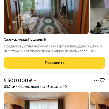
Саранск
,
улица Пушкина
,
5
Продаётся уютная 4-комнатная квартира площадью 75,3 кв. м.
на 1 этаже 10-этажного дома, в одном из самых зелёных и
спокойных районов города. Это отличный вариант для тех, кто
ценит тишину, комфорт и экологичную локацию. Квартира в
Позвонить
состоянии «заходи
5 500 000
₽
63,7 м²
4-комн. квартира
5 этаж из 10