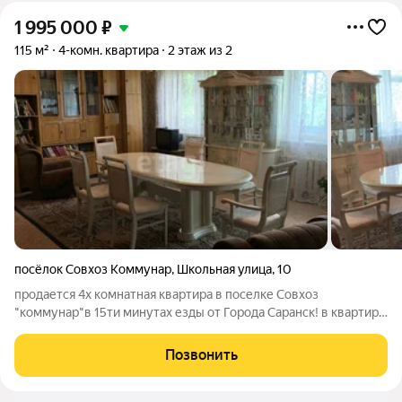
1 995 000
₽
115 м²
4-комн. квартира
2 этаж из 2
посёлок Совхоз Коммунар
,
Школьная улица
,
10
продается 4х комнатная квартира в поселке Совхоз
"коммунар"в 15ти минутах езды от Города Саранск! в квартире
есть все необходимое для проживания, мебель и техника
остается покупателю в подарок! Квартира индивидуальной
Позвонить
планировки,соединенные 1ком.кв.и