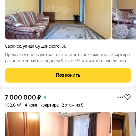
Саранск
,
улица Сущинского
,
36
Продается очень уютная, светлая четырёхкомнатная квартира,
расположенная на среднем 5 этаже 9-и этажного панельного
дома 1993 года постройки. Всего 4 квартиры на площадке.
Окна выходят на разные стороны. Площадь 64 кв. м., кухня 6,5
Позвонить
кв.м., комнаты
7 000 000
₽
102,6 м²
4-комн. квартира
2 этаж из 5