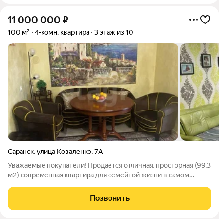
11 000 000
₽
100 м²
4-комн. квартира
3 этаж из 10
Саранск
,
улица Коваленко
,
7А
Уважаемые покупатели! Продается отличная, просторная (99,3
м2) современная квартира для семейной жизни в самом
центре микрорайона «Светотехстрой», в одном из лучших
домов! В квартире выполнен современный, качественный, из
Позвонить
дорогих строительных