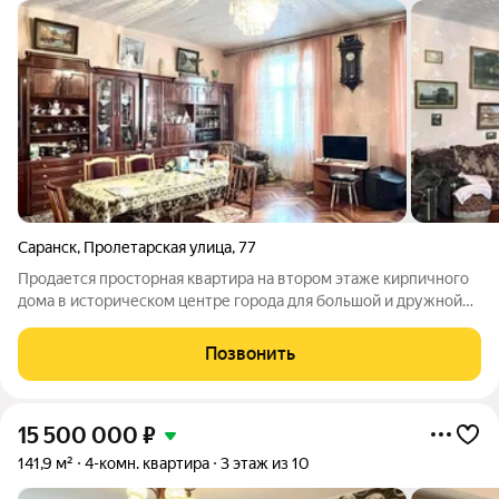
Саранск
,
Пролетарская улица
,
77
Продается просторная квартира на втором этаже кирпичного
дома в историческом центре города для большой и дружной
семьи. Окна выходят на Пролетарскую и улицу Полежаева.
Толстые стены дома обеспечивают отличную тепло- и
Позвонить
звукоизоляцию, а на этаже
15 500 000
₽
141,9 м²
4-комн. квартира
3 этаж из 10