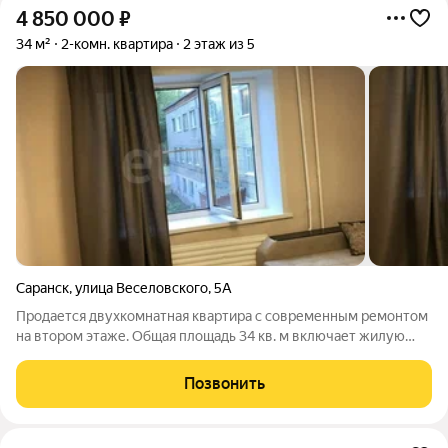
4 850 000
₽
34 м²
2-комн. квартира
2 этаж из 5
Саранск
,
улица Веселовского
,
5А
Продается двухкомнатная квартира с современным ремонтом
на втором этаже. Общая площадь 34 кв. м включает жилую
зону 24 кв. м и кухню в 5.1 кв. м. Планировка практична: окна
выходят во двор, санузел совмещенный, отопление
Позвонить
центральное. Сделан ремонт,