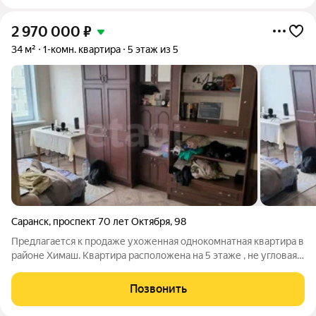
2 970 000
₽
34 м²
1-комн. квартира
5 этаж из 5
Саранск
,
проспект 70 лет Октября
,
98
Предлагается к продаже ухоженная однокомнатная квартира в
районе Химаш. Квартира расположена на 5 этаже , не угловая .
Жилье полностью готово к заселению вы можете заехать
сразу после покупки. В квартире выполнен аккуратный
Позвонить
косметический ремонт.