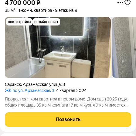
4 700 000
₽
35 м²
1-комн. квартира
9 этаж из 9
новостройка
онлайн показ
Саранск
,
Арзамасская улица
,
3
ЖК по ул. Арзамасская, 3
, 4 квартал 2024
Продается 1-ком квартира в новом доме. Дом сдан 2025 году.
общая площадь 35 кв м комната 17 кв м кухня 9 кв м имеется
гардеробная Туалет ванная, коридор - керамогранит. Комната,
коридор - ламинат Балкон - на полу плитка, на стенах
Позвонить
декоративная