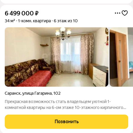
6 499 000
₽
34 м²
1-комн. квартира
6 этаж из 10
Саранск
,
улица Гагарина
,
102
Прекрасная возможность стать владельцем уютной 1-
комнатной квартиры на 6-ом этаже 10-этажного кирпичного
дома! Это светлая, не угловая квартира общей площадью 34
кв.м. (+ 5,3 кв.м. лоджия). Кухня площадью 8,9 кв.м., комната
Позвонить
14,8 кв.м. В квартире