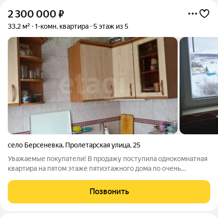
2 300 000
₽
33,2 м²
1-комн. квартира
5 этаж из 5
село Берсеневка
,
Пролетарская улица
,
25
Уважаемые покупатели! В продажу поступила однокомнатная
квартира на пятом этаже пятиэтажного дома по очень
привлекательной цене в центре села Берсеневка Лямбирского
района. Параметры квартиры: зал 17,1 кв. м., кухня 6,8 кв. м.,
Позвонить
прихожая 6,2 кв.