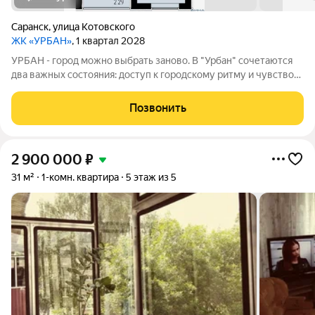
Саранск
,
улица Котовского
ЖК «УРБАН»
, 1 квартал 2028
УРБАН - город можно выбрать заново. В "Урбан" сочетаются
два важных состояния: доступ к городскому ритму и чувство
защищённого собственного пространства.В течение дня - это
удобная городская база: понятные маршруты, близость
Позвонить
инфраструктуры,
2 900 000
₽
31 м²
1-комн. квартира
5 этаж из 5