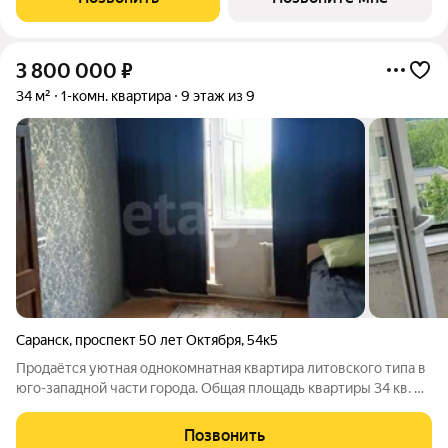
года Преимущества: Панорамные лоджии, уютный двор Рядом:
3 800 000
₽
34 м²
1-комн. квартира
9 этаж из 9
Саранск
,
проспект 50 лет Октября
,
54к5
Продаётся уютная однокомнатная квартира литовского типа в
юго-западной части города. Общая площадь квартиры 34 кв. м.
В квартире выполнен косметический ремонт, установлены
пластиковые окна. Удобный выход на балкон из кухни и из
Позвонить