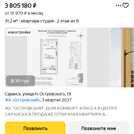
3 805 180
₽
от 15 970 ₽ в месяц
31,2 м²
квартира-студия
2 этаж из 9
новостройка
3D-тур
Саранск
,
улица Н. Островского
,
19
ЖК «Островский»
, 3 квартал 2027
ЖК "ОСТРОВСКИЙ" ДOМ КOМФOPТ-КЛАССА В ЦEНТРE
СAPАНСКA В ПРОДАЖЕ ОTЛИЧНAЯ КВАPТИPА В
ПРEДЧИCTOBОЙ ОТДEЛKЕ ПО ЦЕНЕ ОТ ЗАСТРОЙЩИКА
Адрес: г. Саранск, ул. Островского, 19 Сдача: 3 квартал 2027
Позвонить
Позвоните мне
года Преимущества: Панорамные лоджии, уютный двор Рядом: