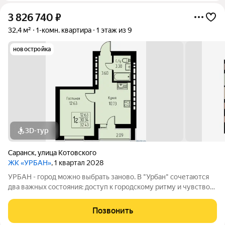
3 826 740
₽
32,4 м²
1-комн. квартира
1 этаж из 9
новостройка
3D-тур
Саранск
,
улица Котовского
ЖК «УРБАН»
, 1 квартал 2028
УРБАН - город можно выбрать заново. В "Урбан" сочетаются
два важных состояния: доступ к городскому ритму и чувство
защищённого собственного пространства.В течение дня - это
удобная городская база: понятные маршруты, близость
Позвонить
инфраструктуры,