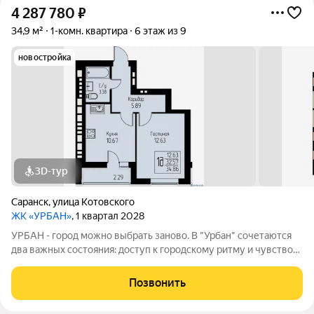
4 287 780
₽
34,9 м²
1-комн. квартира
6 этаж из 9
новостройка
3D-тур
Саранск
,
улица Котовского
ЖК «УРБАН»
, 1 квартал 2028
УРБАН - город можно выбрать заново. В "Урбан" сочетаются
два важных состояния: доступ к городскому ритму и чувство
защищённого собственного пространства.В течение дня - это
удобная городская база: понятные маршруты, близость
Позвонить
инфраструктуры,