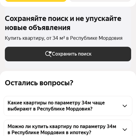
Сохраняйте поиск и не упускайте
новые объявления
Купить квартиру, от 34 м² в Республике Мордовия
Сохранить поиск
Остались вопросы?
Какие квартиры по параметру 34м чаще
выбирают в Республике Мордовия?
В Республике Мордовия квартиры площадью 34м 
представлены рядом предложений. На этой 
Можно ли купить квартиру по параметру 34м
в Республике Мордовия в ипотеку?
странице доступно 160 объявлений. Цены 