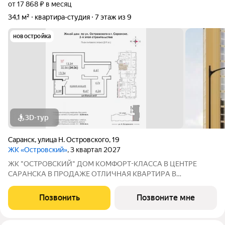
от 17 868 ₽ в месяц
34,1 м²
квартира-студия
7 этаж из 9
новостройка
3D-тур
Саранск
,
улица Н. Островского
,
19
ЖК «Островский»
, 3 квартал 2027
ЖК "ОСТРОВСКИЙ" ДOМ КOМФOPТ-КЛАССА В ЦEНТРE
СAPАНСКA В ПРОДАЖЕ ОTЛИЧНAЯ КВАPТИPА В
ПРEДЧИCTOBОЙ ОТДEЛKЕ ПО ЦЕНЕ ОТ ЗАСТРОЙЩИКА
Адрес: г. Саранск, ул. Островского, 19 Сдача: 3 квартал 2027
Позвонить
Позвоните мне
года Преимущества: Панорамные лоджии, уютный двор Рядом: