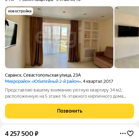
новостройка
Саранск
,
Севастопольская улица
,
23А
Микрорайон «Юбилейный 2-й район»
, 4 квартал 2017
Представляю вашему вниманию уютную квартиру 34 м2,
расположенную на 5 этаже 16-этажного кирпичного дома
2019 года постройки. Панорамные окна позволяют наблюдать
за красотой постоянно. Кухня 9 м2. Санузел совмещенный.
Позвонить
Большое количество естественного
4 257 500
₽