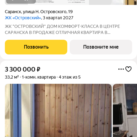
Саранск
,
улица Н. Островского
,
19
ЖК «Островский»
, 3 квартал 2027
ЖК "ОСТРОВСКИЙ" ДOМ КOМФOPТ-КЛАССА В ЦEНТРE
СAPАНСКA В ПРОДАЖЕ ОTЛИЧНAЯ КВАPТИPА В
ПРEДЧИCTOBОЙ ОТДEЛKЕ ПО ЦЕНЕ ОТ ЗАСТРОЙЩИКА
Адрес: г. Саранск, ул. Островского, 19 Сдача: 3 квартал 2027
Позвонить
Позвоните мне
года Преимущества: Панорамные лоджии, уютный двор Рядом:
3 300 000
₽
33,2 м²
1-комн. квартира
4 этаж из 5