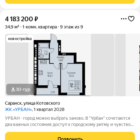
комнаты. Балкон
4 183 200
₽
34,9 м²
1-комн. квартира
9 этаж из 9
новостройка
3D-тур
Саранск
,
улица Котовского
ЖК «УРБАН»
, 1 квартал 2028
УРБАН - город можно выбрать заново. В "Урбан" сочетаются
два важных состояния: доступ к городскому ритму и чувство
защищённого собственного пространства.В течение дня - это
удобная городская база: понятные маршруты, близость
Позвонить