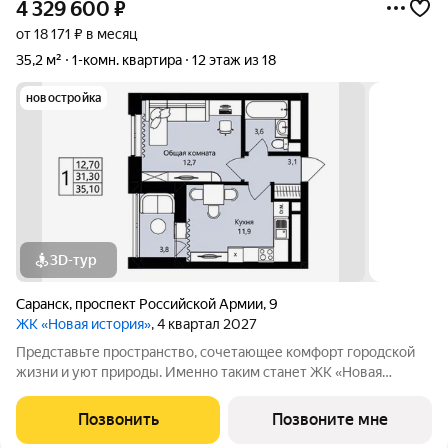
4 329 600
₽
от 18 171 ₽ в месяц
35,2 м²
1-комн. квартира
12 этаж из 18
новостройка
3D-тур
Саранск
,
проспект Российской Армии
,
9
ЖК «Новая история»
, 4 квартал 2027
Представьте пространство, сочетающее комфорт городской
жизни и уют природы. Именно таким станет ЖК «Новая
история» в 3-м микрорайоне («Юбилейный») один из
крупнейших проектов в Саранске от надежного застройщика
Позвонить
Позвоните мне
АО "СЗ "МИК".От центра Саранска ЖК