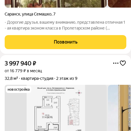
Саранск
,
улица Семашко
,
7
- Дорогие друзья, вашему вниманию, представлена отличная 1
- ая квартира эконом класса в Пролетарском районе (
светотехстрой ) города Саранска. - Квартира полностью готова
к заселению, ключ в день сделки. - Брежневская серия, газ, без
Позвонить
колонки - Два
3 997 940
₽
от 16 779 ₽ в месяц
32,8 м²
квартира-студия
2 этаж из 9
новостройка