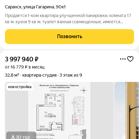
Саранск
,
улица Гагарина
,
90к1
Продается 1-ком квартира улучшенной панировки. комната 17
кв м. кухня 9 кв м. туалет ванная совмещенные. имеется
кладовка. в квартире сделан отличные ремонт. туалет ванная
плитка, новая сантехника. кухня и коридор: на полу плитка,
Позвонить
обои, натяжной
3 997 940
₽
от 16 779 ₽ в месяц
32,8 м²
квартира-студия
3 этаж из 9
новостройка
3D-тур