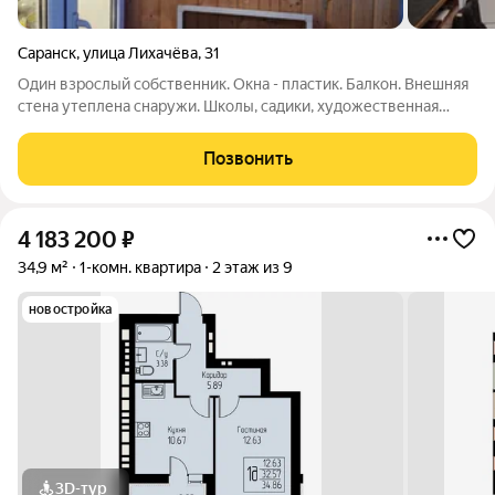
Саранск
,
улица Лихачёва
,
31
Один взрослый собственник. Окна - пластик. Балкон. Внешняя
стена утеплена снаружи. Школы, садики, художественная
школа, остановки, магазины, банк в шаговой доступности.
Убедительная просьба, агентства не беспокоить.
Позвонить
4 183 200
₽
34,9 м²
1-комн. квартира
2 этаж из 9
новостройка
3D-тур