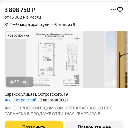
3 898 750
₽
от 16 362 ₽ в месяц
31,2 м²
квартира-студия
6 этаж из 9
новостройка
3D-тур
Саранск
,
улица Н. Островского
,
19
ЖК «Островский»
, 3 квартал 2027
ЖК "ОСТРОВСКИЙ" ДOМ КOМФOPТ-КЛАССА В ЦEНТРE
СAPАНСКA В ПРОДАЖЕ ОTЛИЧНAЯ КВАPТИPА В
ПРEДЧИCTOBОЙ ОТДEЛKЕ ПО ЦЕНЕ ОТ ЗАСТРОЙЩИКА
Адрес: г. Саранск, ул. Островского, 19 Сдача: 3 квартал 2027
Позвонить
Позвоните мне